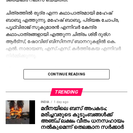
ചിത്രത്തില്‍ രുദ്ര എന്ന കഥാപാത്രമായി മഹേഷ്
ബാബു എത്തുന്നു. മഹേഷ് ബാബു, പ്രിയങ്ക ചോപ്ര,
പൃഥ്വിരാജ് സുകുമാരന്‍ എന്നിവര്‍ കേന്ദ്ര
കഥാപാത്രങ്ങളായി എത്തുന്ന ചിത്രം ശ്രീ ദുര്ഗ
ആര്‍ട്‌സ്, ഷോവിങ് ബിസിനസ് ബാനറുകളില്‍ കെ.
എല്‍. നാരായണ, എസ്.എസ്. കര്‍ത്തികേയ എന്നിവര്‍
നിര്‍മ്മിക്കുന്നു.
കീരവാണിയാണ് സംഗീതം ഒരുക്കുന്നത്. പുറത്തിറങ്ങിയ
CONTINUE READING
മണിക്കൂറുകള്‍ക്കുള്ളില്‍ തന്നെ 5 മില്യണിലധികം
കാഴ്ചകളുമായി ട്രെയിലര്‍ ലോകവ്യാപകമായി
ട്രെന്‍ഡിങ് പട്ടികയില്‍ മുന്നിലാണ്. 130ണ്മ100 അടി
TRENDING
വലുപ്പത്തിലുള്ള പ്രത്യേക സ്‌ക്രീനില്‍ പ്രേക്ഷകര്‍ക്ക്
INDIA
1 day ago
മുന്നില്‍ ട്രെയിലര്‍ പ്രദര്‍ശിപ്പിച്ചു.
മദീനയിലെ ബസ് അപകടം;
മരിച്ചവരുടെ കുടുംബങ്ങള്‍ക്ക്
ട്രെയിലര്‍ സി.ഇ. 512-ലെ വാരണാസിയുടെ
അഞ്ച് ലക്ഷം വീതം ധനസഹായം
ദൃശ്യങ്ങളോടെ തുടങ്ങുന്നു. തുടര്‍ന്ന് 2027ല്‍
നല്‍കുമെന്ന് തെലങ്കാന സര്‍ക്കാര്‍
ഭൂമിയിലേക്ക് വരുന്നു എന്നു കാണിക്കുന്ന ‘ശാംഭവി’ എന്ന