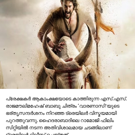
ചെയ്തപ്പോൾ അറുപത്തിനായിരത്തിൽപ്പരം കാഴ്ചക്കാർ
നിറഞ്ഞ ഇവന്റിലെ സദസ്സ് ഹർഷാരവം കൊണ്ട്
വേദിയെ ധന്യമാക്കി. ഐമാക്‌സിലാണ് ചിത്രം
ഒരുങ്ങുന്നത് എന്നതിനാല്‍ തന്നെ തിയേറ്ററുകളില്‍
ഗംഭീരമായ കാഴ്ചാനുഭൂതി
സമ്മാനിക്കുമെന്നുറപ്പാണ്.ബാഹുബലിയും ആർ ആർ
ആറും ഒരുക്കിയ രാജമൗലിയുടെ ബ്രഹ്മാണ്ഡ ചിത്രം
വാരണാസി 2027ൽ തിയേറ്ററുകളിലേക്കെത്തും. പി ആർ
ഓ ആൻഡ് മാർക്കറ്റിംഗ് സ്ട്രാറ്റജിസ്റ്റ് : പ്രതീഷ് ശേഖർ.
പ്രേക്ഷകര്‍ ആകാംക്ഷയോടെ കാത്തിരുന്ന എസ്.എസ്.
രാജമൗലിമഹേഷ് ബാബു ചിത്രം ‘വാരണാസി’യുടെ
ഭര്തൃസന്ദര്‍ശനം നിറഞ്ഞ ട്രെയിലര്‍ വിസ്മയമായി
പുറത്തുവന്നു. ഹൈദരാബാദിലെ റാമോജി ഫിലിം
സിറ്റിയില്‍ നടന്ന അതിവിശാലമായ ചടങ്ങിലാണ്
ട്രെയിലര്‍ റിലീസ് ചെയ്തത്.