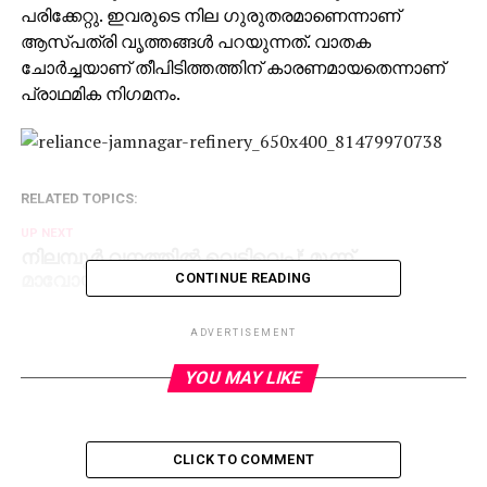
പരിക്കേറ്റു. ഇവരുടെ നില ഗുരുതരമാണെന്നാണ്
ആസ്പത്രി വൃത്തങ്ങള്‍ പറയുന്നത്. വാതക
ചോര്‍ച്ചയാണ് തീപിടിത്തത്തിന് കാരണമായതെന്നാണ്
പ്രാഥമിക നിഗമനം.
RELATED TOPICS:
UP NEXT
നിലമ്പൂര്‍ വനത്തില്‍ വെടിവെപ്പ്; മൂന്ന്
മാവോയിസ്റ്റുകള്‍ കൊല്ലപ്പെട്ടു
CONTINUE READING
DON'T MISS
മോഹന്‍ലാലിന്റെ ബ്ലോഗിനെ പിന്തുണച്ച്
ADVERTISEMENT
മേജര്‍രവി
YOU MAY LIKE
CLICK TO COMMENT