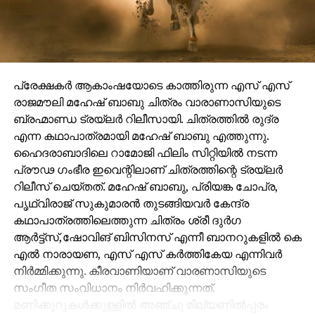
പ്രേക്ഷകർ ആകാംഷയോടെ കാത്തിരുന്ന എസ് എസ്
രാജമൗലി മഹേഷ് ബാബു ചിത്രം വാരാണാസിയുടെ
ബ്രഹ്മാണ്ഡ ട്രയ്ലർ റിലീസായി. ചിത്രത്തിൽ രുദ്ര
എന്ന കഥാപാത്രമായി മഹേഷ് ബാബു എത്തുന്നു.
ഹൈദരാബാദിലെ റാമോജി ഫിലിം സിറ്റിയിൽ നടന്ന
പ്രൗഢ ഗംഭീര ഇവെന്റിലാണ് ചിത്രത്തിന്റെ ട്രയ്ലർ
റിലീസ് ചെയ്തത്. മഹേഷ് ബാബു, പ്രിയങ്ക ചോപ്ര,
പൃഥ്വിരാജ് സുകുമാരൻ തുടങ്ങിയവർ കേന്ദ്ര
കഥാപാത്രത്തിലെത്തുന്ന ചിത്രം ശ്രീ ദുർഗ
ആർട്ട്സ്,ഷോവിങ് ബിസിനസ് എന്നീ ബാനറുകളിൽ കെ
എൽ നാരായണ, എസ് എസ് കർത്തികേയ എന്നിവർ
നിർമ്മിക്കുന്നു. കീരവാണിയാണ് വാരണാസിയുടെ
സംഗീത സംവിധാനം നിർവഹിക്കുന്നത്.
മണിക്കൂറുകൾക്കുള്ളിൽ അഞ്ചു മില്യണിൽപ്പരം