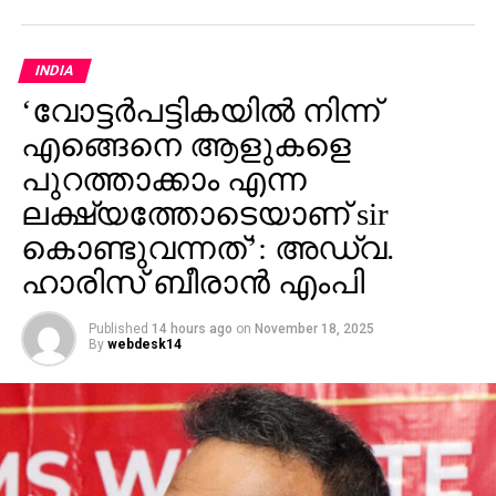
INDIA
‘വോട്ടര്‍പട്ടികയില്‍ നിന്ന്
എങ്ങെനെ ആളുകളെ
പുറത്താക്കാം എന്ന
ലക്ഷ്യത്തോടെയാണ് sir
കൊണ്ടുവന്നത്’: അഡ്വ.
ഹാരിസ് ബീരാൻ എംപി
Published
14 hours ago
on
November 18, 2025
By
webdesk14