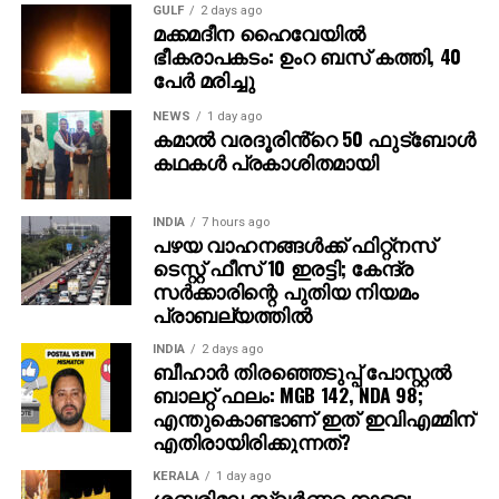
GULF
2 days ago
ഛിന്നഗ്രഹം, അന്റാര്‍ട്ടിക്കയിലെ റോസ് ഐസ്
മക്കമദീന ഹൈവേയില്‍
ഷെല്‍ഫ്, ആഫ്രിക്കയിലെ അംബോസെലി വനം,
ഭീകരാപകടം: ഉംറ ബസ് കത്തി, 40
ബി.സി.ഇ 7200-ലെ ലങ്കാനഗരം, വാരണാസിയിലെ
പേര്‍ മരിച്ചു
മണികര്‍ണികാ ഘട്ട് തുടങ്ങിയ ഭീമാകാര
NEWS
1 day ago
ദൃശ്യവിശേഷങ്ങള്‍ അതിശയത്തോടെ
കമാൽ വരദൂരിൻ്റെ 50 ഫുട്ബോൾ
അവതരിപ്പിക്കുന്നു.
കഥകൾ പ്രകാശിതമായി
കയ്യില്‍ ത്രിശൂലം പിടിച്ച് കാളയുടെ പുറത്ത്
INDIA
7 hours ago
സവാരിയുമായി എത്തുന്ന രുദ്രയായി മഹേഷ്
പഴയ വാഹനങ്ങള്‍ക്ക് ഫിറ്റ്‌നസ്
ബാബുവിന്റെ എന്‍ട്രിയാണ് ട്രെയിലറിന്റെ ഹൈലൈറ്റ്.
ടെസ്റ്റ് ഫീസ് 10 ഇരട്ടി; കേന്ദ്ര
അതേപോലെ, വേദിയിലേക്കും മഹേഷ് ബാബു
സര്‍ക്കാരിന്റെ പുതിയ നിയമം
കാളപ്പുറത്ത് സവാരിയായി എത്തിയപ്പോള്‍ 60,000-
പ്രാബല്യത്തില്‍
ത്തിലധികം പ്രേക്ഷകര്‍ കൈയ്യടി മുഴക്കി വരവേറ്റു.
INDIA
2 days ago
ബീഹാർ തിരഞ്ഞെടുപ്പ് പോസ്റ്റൽ
ഐമാക്‌സ് ഫോര്‍മാറ്റിലാണ് ഈ ചിത്രം ഒരുക്കുന്നത്.
ബാലറ്റ് ഫലം: MGB 142, NDA 98;
അതിനാല്‍ തന്നെ തിയേറ്ററുകളില്‍ അത്ഭുതകരമായ
എന്തുകൊണ്ടാണ് ഇത് ഇവിഎമ്മിന്
എതിരായിരിക്കുന്നത്?
കാഴ്ചാനുഭവം സമ്മാനിക്കുമെന്നുറപ്പ്. ബാഹുബലി,
ഞഞഞ എന്നിവയുടെ സംവിധായകന്‍ രാജമൗലിയുടെ
KERALA
1 day ago
ഈ ബ്രഹ്‌മാണ്ഡ പ്രോജക്റ്റ് 2027-ല്‍
ശബരിമല സ്വര്‍ണ്ണക്കൊള്ള;