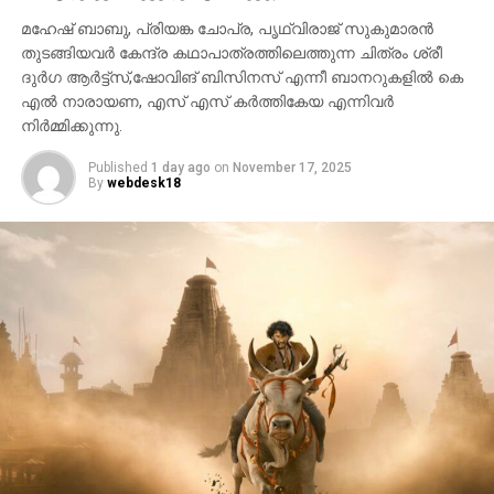
മഹേഷ് ബാബു, പ്രിയങ്ക ചോപ്ര, പൃഥ്വിരാജ് സുകുമാരൻ
തുടങ്ങിയവർ കേന്ദ്ര കഥാപാത്രത്തിലെത്തുന്ന ചിത്രം ശ്രീ
ദുർഗ ആർട്ട്സ്,ഷോവിങ് ബിസിനസ് എന്നീ ബാനറുകളിൽ കെ
എൽ നാരായണ, എസ് എസ് കർത്തികേയ എന്നിവർ
നിർമ്മിക്കുന്നു.
Published
1 day ago
on
November 17, 2025
By
webdesk18