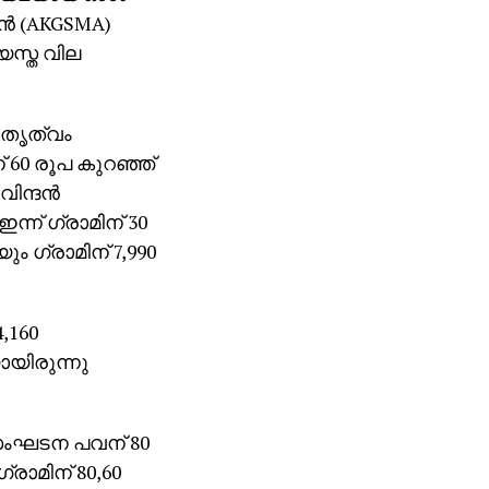
 (AKGSMA)
യസ്ത വില
േതൃത്വം
60 രൂപ കുറഞ്ഞ്
വിന്ദൻ
ന് ഗ്രാമിന് 30
ം ഗ്രാമിന് 7,990
,160
ായിരുന്നു
ംഘടന പവന് 80
്രാമിന് 80,60