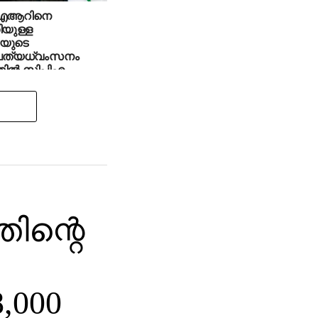
ഐആറിനെ
ിയുള്ള
യുടെ
പത്യധ്വംസനം
ില്‍ സിപിഎം
ത്തിക്കുന്നു’: കെസി
പാല്‍ എംപി
ിന്റെ
,000