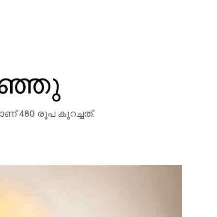
ഞ്ഞു
 480 രൂപ കുറച്ചത്.