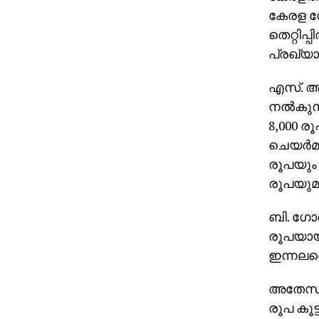
കേരള 
തെറ്റിപ
പ്രഖ്യാപ
എസ്. അ
നൽകുന്
8,000 ര
ചെയർമാന
രൂപയും 
രൂപയുമാ
ബി. ഗോവ
രൂപയായി
ഇന്നലത്
അതേസമയ
രൂപ കൂട്