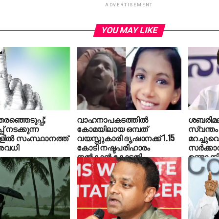
ADVERTISEMENT
YOU MAY LIKE
രഞ്ഞെടുപ്പ്;
വാഹനാപകടത്തില്‍
ശബരിമല
പ് നടക്കുന്ന
കോമയിലായ ഒമ്പത്
സ്വന്ത
ില്‍ സംസ്ഥാനത്ത്
വയസ്സുകാരി ദൃഷാനക്ക് 1.15
മറച്ചുവെ
അവധി
കോടി നഷ്ടപരിഹാരം
സര്‍ക്കാ
നല്‍കാന്‍ കോടതി
ഉണ്ടാക്കി
കെ.സി 