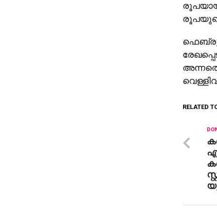
രൂപയായി
രൂപയുടെ
ഫെബ്രു
രേഖപ്പെ
അന്നത്ത
വെള്ളിവ
RELATED T
DON
കണ
എ
ക
സ്
യു