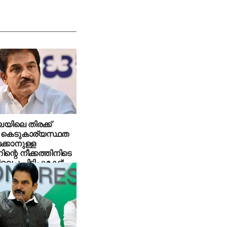
യിലെ തിരക്ക്
ം കെടുകാര്യസ്ഥത
ക്കാനുള്ള
റിന്റെ നീക്കത്തിനിടെ
വെച്ച പിടിപ്പുകേട്;
വേണുഗോപാല്‍