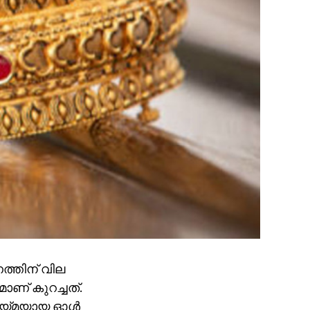
്തിന് വില
ാണ് കുറച്ചത്.
ടായ്മയായ ഓൾ