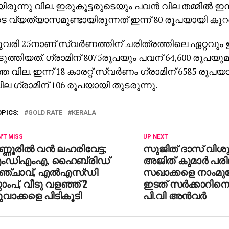
രുന്നു വില. ഇരുകൂട്ടരുടെയും പവൻ വില തമ്മിൽ ഇന
 വ്യത്യാസമുണ്ടായിരുന്നത് ഇന്ന് 80 ​രൂപയായി കുറ
വരി 25നാണ് സ്വർണത്തിന് ചരിത്രത്തിലെ ഏറ്റവും 
ടുത്തിയത്. ഗ്രാമിന് 8075രൂപയും പവന് 64,600 രൂപയുമ
െ വില. ഇന്ന് 18 കാരറ്റ് സ്വർണം ഗ്രാമിന് 6585 രൂപയ
ില ഗ്രാമിന് 106 രൂപയായി തുടരുന്നു.
OPICS:
GOLD RATE
KERALA
'T MISS
UP NEXT
്ണൂരിൽ വൻ ലഹരിവേട്ട;
സുജിത് ദാസ് വിശുദ്
ംഡിഎംഎ, ഹൈബ്രിഡ്
അജിത് കുമാര്‍ പരിശ
ഞ്ചാവ്, എൽഎസ്‍ഡി
സഖാക്കളെ നാംമുന്ന
റ്റാംപ്, വീടു വളഞ്ഞ് 2
ഇടത് സര്‍ക്കാറിനെ
വാക്കളെ പിടികൂടി
പി.വി അന്‍വര്‍