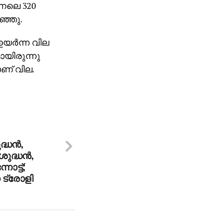
്നലെ 320
ഞ്ഞു.
ഉയർന്ന വില
ായിരുന്നു
ാണ് വില.
ധന്‍,
ുദ്ധന്‍,
ോട്ട്;
 ട്രോളി