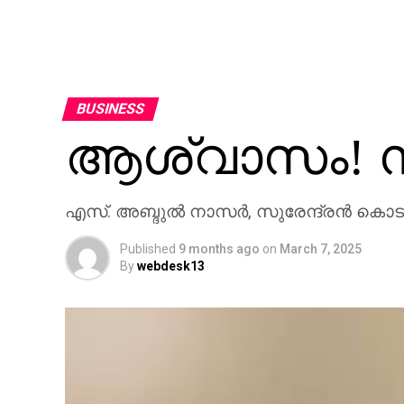
BUSINESS
ആശ്വാസം! 
എസ്. അബ്ദുൽ നാസർ, സുരേന്ദ്രൻ കൊടു
Published
9 months ago
on
March 7, 2025
By
webdesk13