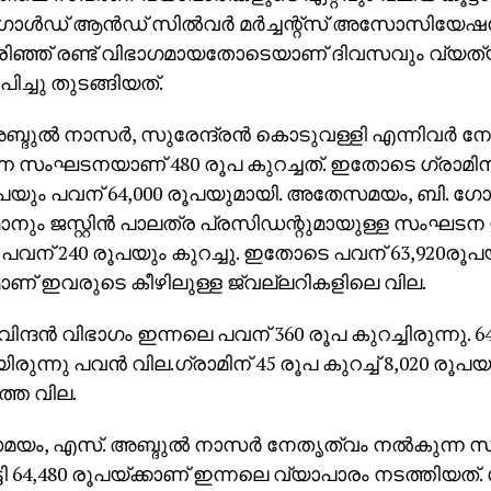
ഗോൾഡ് ആൻഡ് സിൽവർ മർച്ചന്റ്സ് അസോസിയേഷൻ
്പിരിഞ്ഞ് രണ്ട് വിഭാഗമായതോടെയാണ് ദിവസവും വ്യത്
ിച്ചു തുടങ്ങിയത്.
ബ്ദുൽ നാസർ, സുരേന്ദ്രൻ കൊടുവള്ളി എന്നിവർ ന
ന സംഘടനയാണ് 480 രൂപ കുറച്ചത്. ഇതോടെ ഗ്രാമിന് 
ൂപയും പവന് 64,000 രൂപയുമായി. അതേസമയം, ബി. ഗോ
ും ജസ്റ്റിൻ പാലത്ര പ്രസിഡന്റുമായുള്ള സംഘടന ഇന്
പവന് 240 രൂപയും കുറച്ചു. ഇതോ​ടെ പവന് 63,920രൂപയു
ണ് ഇവരു​ടെ കീഴിലുള്ള ജ്വല്ലറികളിലെ വില.
ിന്ദൻ വിഭാഗം ഇന്ന​ലെ പവന് 360 രൂപ കുറച്ചിരുന്നു. 64
രുന്നു പവൻ വില.ഗ്രാമിന് 45 രൂപ ​കുറച്ച് 8,020 രൂപയ
തെ വില.
ം, എസ്. അബ്ദുൽ നാസർ നേതൃത്വം നൽകുന്ന സ
ടി 64,480 രൂപയ്ക്കാണ് ഇന്നലെ വ്യാപാരം നടത്തിയത്. ഗ