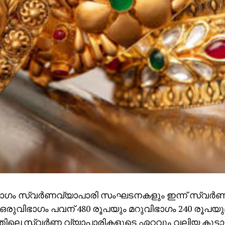
ാഗം സ്വർണവ്യാപാരി സംഘടനകളും ഇന്ന് സ്വർണത
ു. ഒരുവിഭാഗം പവന് 480 രൂപയും മറുവിഭാഗം 240 രൂപയുമ
തിലെ സ്വർണ വ്യാപാരികളുടെ ഏറ്റവും വലിയ കൂട്