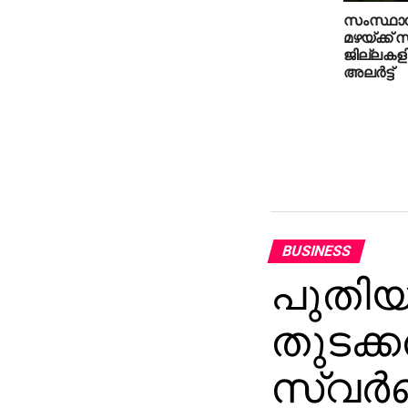
സംസ്ഥാന
മഴയ്ക്ക്
ജില്ലകള
അലര്‍ട്ട്
BUSINESS
പുതിയ 
തുടക്കത
സ്വര്