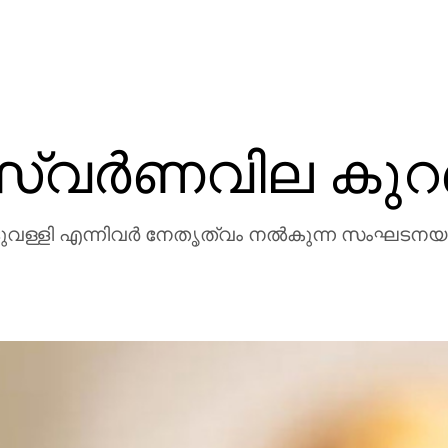
സ്വർണവില കുറ
വള്ളി എന്നിവർ നേതൃത്വം നൽകുന്ന സംഘടനയാണ്