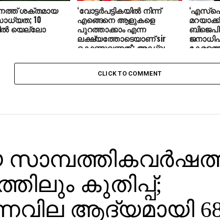
ത്ത് ശക്തമായ
‘വോട്ടര്‍പട്ടികയില്‍ നിന്ന്
‘എസ്‌
 സാധ്യത; 10
എങ്ങെനെ ആളുകളെ
മറയാക്ക
ില്‍ യെല്ലോ
പുറത്താക്കാം എന്ന
ബിജെപി
ലക്ഷ്യത്തോടെയാണ് sir
ജനാധി
കൊണ്ടുവന്നത്’: അഡ്വ.
കേരളത്ത
ഹാരിസ് ബീരാൻ എംപി
അനുവര്‍
വേണുഗോ
CLICK TO COMMENT
സാമ്പത്തികവര്‍ഷത്ത
്തിലും കുതിപ്പ്;
‍ണവില ആദ്യമായി 68