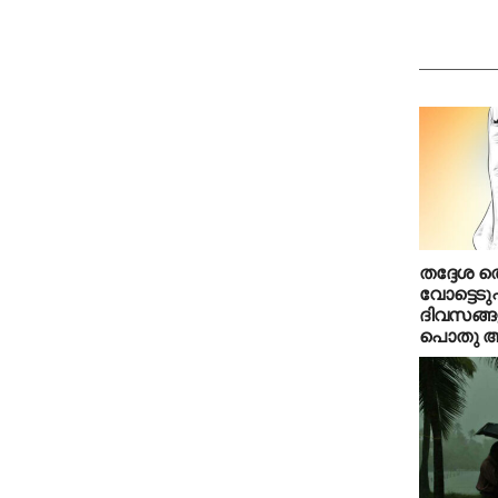
തദ്ദേശ തെ
വോട്ടെടുപ്
ദിവസങ്ങള
പൊതു 