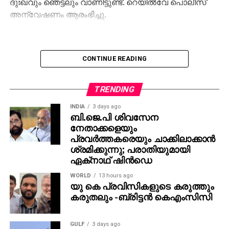
ദുഃഖവും ഞെട്ടലും വാണിട്ടുണ്ട്. റെയില്‍വേ പൊലീസ്
അന്വേഷണം ആരംഭിച്ചു.
CONTINUE READING
TRENDING
INDIA
3 days ago
ബി.ജെ.പി ശിവസേന
നേതാക്കളെയും
പ്രവര്‍ത്തകരെയും ചാക്കിലാക്കാന്‍
ശ്രമിക്കുന്നു; പരാതിയുമായി
ഏക്‌നാഥ് ഷിന്‍ഡെ
WORLD
13 hours ago
യു കെ പ്രവിസികളുടെ കരുത്തും
കരുതലും -ബ്രിട്ടൻ കെഎംസിസി
GULF
3 days ago