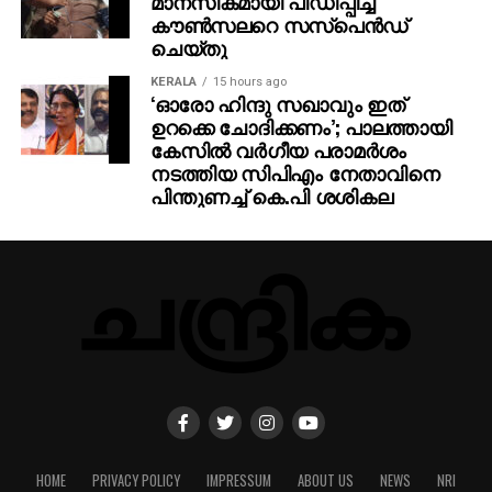
മാനസികമായി പീഡിപ്പിച്ച
കൗൺസലറെ സസ്പെൻഡ്
ചെയ്തു
KERALA
15 hours ago
‘ഓരോ ഹിന്ദു സഖാവും ഇത്
ഉറക്കെ ചോദിക്കണം’; പാലത്തായി
കേസിൽ വർഗീയ പരാമർശം
നടത്തിയ സിപിഎം നേതാവിനെ
പിന്തുണച്ച് കെ.പി ശശികല
HOME
PRIVACY POLICY
IMPRESSUM
ABOUT US
NEWS
NRI