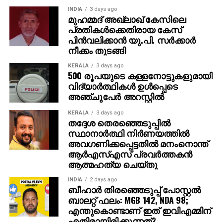
നായകനായും പൃഥ്വിരാജ് സുകുമാരന്‍ വില്ലനായും
INDIA
3 days ago
മുഹമ്മദ് അഖ്‌ലാഖ് കേസിലെ
എത്തുന്ന പുതിയ ചിത്രത്തിന്റെ ഒരുക്കങ്ങളിലാണ്.
പ്രതികള്‍ക്കെതിരായ കേസ്
അതേസമയം, ബാഹുബലി ഒന്നും രണ്ടും ഭാഗങ്ങളും
പിന്‍വലിക്കാന്‍ യു.പി. സര്‍ക്കാര്‍
ചേര്‍ത്ത ‘ദി എപ്പിക്ക്’ തിയറ്ററുകളില്‍ ആവേശം
നീക്കം തുടങ്ങി
സൃഷ്ടിച്ചുകൊണ്ടിരിക്കുകയാണ്.
KERALA
3 days ago
500 രൂപയുടെ കള്ളനോട്ടുകളുമായി
വിദ്യാര്‍ത്ഥികള്‍ ഉള്‍പ്പെടെ
അഞ്ചുപേര്‍ അറസ്റ്റില്‍
KERALA
3 days ago
തദ്ദേശ തെരഞ്ഞെടുപ്പില്‍
സ്ഥാനാര്‍ത്ഥി നിര്‍ണയത്തില്‍
അവഗണിക്കപ്പെട്ടതില്‍ മനംനൊന്ത്
ആര്‍എസ്എസ് പ്രവര്‍ത്തകന്‍
ആത്മഹത്യ ചെയ്തു
INDIA
2 days ago
ബീഹാർ തിരഞ്ഞെടുപ്പ് പോസ്റ്റൽ
ബാലറ്റ് ഫലം: MGB 142, NDA 98;
എന്തുകൊണ്ടാണ് ഇത് ഇവിഎമ്മിന്
എതിരായിരിക്കുന്നത്?