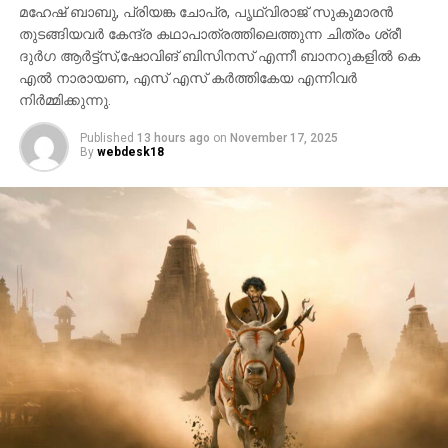
മഹേഷ് ബാബു, പ്രിയങ്ക ചോപ്ര, പൃഥ്വിരാജ് സുകുമാരൻ
RELATED TOPICS:
MYANMAR
തുടങ്ങിയവർ കേന്ദ്ര കഥാപാത്രത്തിലെത്തുന്ന ചിത്രം ശ്രീ
ദുർഗ ആർട്ട്സ്,ഷോവിങ് ബിസിനസ് എന്നീ ബാനറുകളിൽ കെ
എൽ നാരായണ, എസ് എസ് കർത്തികേയ എന്നിവർ
നിർമ്മിക്കുന്നു.
Published
13 hours ago
on
November 17, 2025
By
webdesk18