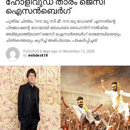
ഹോളിവുഡ് താരം ജെസി
ഛിന്നഗ്രഹം, അന്റാര്‍ട്ടിക്കയിലെ റോസ് ഐസ്
ഷെല്‍ഫ്, ആഫ്രിക്കയിലെ അംബോസെലി വനം,
ഐസന്‍ബെര്‍ഗ്
ബി.സി.ഇ 7200-ലെ ലങ്കാനഗരം, വാരണാസിയിലെ
പുതിയ ചിത്രം ‘നൗ യു സീ മീ: നൗ യു ഡോണ്ട്’ എന്നതിന്റെ
മണികര്‍ണികാ ഘട്ട് തുടങ്ങിയ ഭീമാകാര
പ്രമോഷന്റെ ഭാഗമായി ബോംബെ ടൈംസിന് നല്‍കിയ
ദൃശ്യവിശേഷങ്ങള്‍ അതിശയത്തോടെ
അഭിമുഖത്തിലാണ് ജെസി ഐസന്‍ബെര്‍ഗ് രാജമൗലിയെയും
അവതരിപ്പിക്കുന്നു.
ചിത്രത്തെയും കുറിച്ച് അഭിപ്രായം പ്രകടിപ്പിച്ചത്.
കയ്യില്‍ ത്രിശൂലം പിടിച്ച് കാളയുടെ പുറത്ത്
Published
6 days ago
on
November 12, 2025
സവാരിയുമായി എത്തുന്ന രുദ്രയായി മഹേഷ്
By
webdesk18
ബാബുവിന്റെ എന്‍ട്രിയാണ് ട്രെയിലറിന്റെ ഹൈലൈറ്റ്.
അതേപോലെ, വേദിയിലേക്കും മഹേഷ് ബാബു
കാളപ്പുറത്ത് സവാരിയായി എത്തിയപ്പോള്‍ 60,000-
ത്തിലധികം പ്രേക്ഷകര്‍ കൈയ്യടി മുഴക്കി വരവേറ്റു.
ഐമാക്‌സ് ഫോര്‍മാറ്റിലാണ് ഈ ചിത്രം ഒരുക്കുന്നത്.
അതിനാല്‍ തന്നെ തിയേറ്ററുകളില്‍ അത്ഭുതകരമായ
കാഴ്ചാനുഭവം സമ്മാനിക്കുമെന്നുറപ്പ്. ബാഹുബലി,
ഞഞഞ എന്നിവയുടെ സംവിധായകന്‍ രാജമൗലിയുടെ
ഈ ബ്രഹ്‌മാണ്ഡ പ്രോജക്റ്റ് 2027-ല്‍