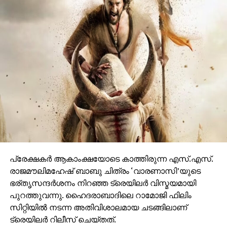
നിറഞ്ഞ ഇവന്റിലെ സദസ്സ് ഹർഷാരവം കൊണ്ട്
വേദിയെ ധന്യമാക്കി. ഐമാക്‌സിലാണ് ചിത്രം
ഒരുങ്ങുന്നത് എന്നതിനാല്‍ തന്നെ തിയേറ്ററുകളില്‍
ഗംഭീരമായ കാഴ്ചാനുഭൂതി
സമ്മാനിക്കുമെന്നുറപ്പാണ്.ബാഹുബലിയും ആർ ആർ
ആറും ഒരുക്കിയ രാജമൗലിയുടെ ബ്രഹ്മാണ്ഡ ചിത്രം
വാരണാസി 2027ൽ തിയേറ്ററുകളിലേക്കെത്തും. പി ആർ
ഓ ആൻഡ് മാർക്കറ്റിംഗ് സ്ട്രാറ്റജിസ്റ്റ് : പ്രതീഷ് ശേഖർ.
പ്രേക്ഷകര്‍ ആകാംക്ഷയോടെ കാത്തിരുന്ന എസ്.എസ്.
രാജമൗലിമഹേഷ് ബാബു ചിത്രം ‘വാരണാസി’യുടെ
ഭര്തൃസന്ദര്‍ശനം നിറഞ്ഞ ട്രെയിലര്‍ വിസ്മയമായി
പുറത്തുവന്നു. ഹൈദരാബാദിലെ റാമോജി ഫിലിം
സിറ്റിയില്‍ നടന്ന അതിവിശാലമായ ചടങ്ങിലാണ്
ട്രെയിലര്‍ റിലീസ് ചെയ്തത്.