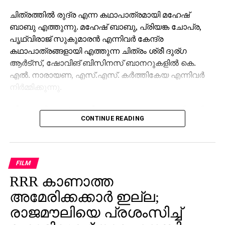
ചിത്രത്തില്‍ രുദ്ര എന്ന കഥാപാത്രമായി മഹേഷ്
ബാബു എത്തുന്നു. മഹേഷ് ബാബു, പ്രിയങ്ക ചോപ്ര,
പൃഥ്വിരാജ് സുകുമാരന്‍ എന്നിവര്‍ കേന്ദ്ര
കഥാപാത്രങ്ങളായി എത്തുന്ന ചിത്രം ശ്രീ ദുര്ഗ
ആര്‍ട്‌സ്, ഷോവിങ് ബിസിനസ് ബാനറുകളില്‍ കെ.
എല്‍. നാരായണ, എസ്.എസ്. കര്‍ത്തികേയ എന്നിവര്‍
നിര്‍മ്മിക്കുന്നു.
കീരവാണിയാണ് സംഗീതം ഒരുക്കുന്നത്. പുറത്തിറങ്ങിയ
CONTINUE READING
മണിക്കൂറുകള്‍ക്കുള്ളില്‍ തന്നെ 5 മില്യണിലധികം
കാഴ്ചകളുമായി ട്രെയിലര്‍ ലോകവ്യാപകമായി
ട്രെന്‍ഡിങ് പട്ടികയില്‍ മുന്നിലാണ്. 130ണ്മ100 അടി
വലുപ്പത്തിലുള്ള പ്രത്യേക സ്‌ക്രീനില്‍ പ്രേക്ഷകര്‍ക്ക്
FILM
മുന്നില്‍ ട്രെയിലര്‍ പ്രദര്‍ശിപ്പിച്ചു.
RRR കാണാത്ത
ട്രെയിലര്‍ സി.ഇ. 512-ലെ വാരണാസിയുടെ
അമേരിക്കക്കാര്‍ ഇല്ല;
ദൃശ്യങ്ങളോടെ തുടങ്ങുന്നു. തുടര്‍ന്ന് 2027ല്‍
രാജമൗലിയെ പ്രശംസിച്ച്
ഭൂമിയിലേക്ക് വരുന്നു എന്നു കാണിക്കുന്ന ‘ശാംഭവി’ എന്ന