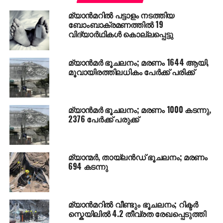
ബന്ധുക്കളുടെ കാര്യത്തില്‍ ആശങ്കയിലാണ്.
മ്യാന്‍മറില്‍ പട്ടാളം നടത്തിയ
വെടിവെപ്പില്‍ ഭര്‍ത്താവിനെ നഷ്ടപ്പെട്ട ഒരു സ്ത്രീ
ബോംബാക്രമണത്തില്‍ 19
പതിനെട്ടുമാസം പ്രായമുള്ള കുഞ്ഞിനെ ബന്ധുക്കളെ
വിദ്യാര്‍ഥികള്‍ കൊല്ലപ്പെട്ടു
ഏല്‍പ്പിച്ചാണ് ഓടിപ്പോന്നതെന്ന് ടാന്‍ പറയുന്നു.
റോഹിന്‍ഗ്യന്‍ ഗ്രാമങ്ങളില്‍ സൈനികര്‍ വീടുകള്‍
മ്യാന്‍മര്‍ ഭൂചലനം; മരണം 1644 ആയി,
വളഞ്ഞ് കണ്ണില്‍ കണ്ടവരെ മുഴുവന്‍ വെടിവെച്ചു
മൂവായിരത്തിലധികം പേര്‍ക്ക് പരിക്ക്
കൊല്ലുകയാണ്. മൂവ്വായിരത്തോളം വീടുകള്‍
സൈനികര്‍ ചുട്ടെരിച്ചുവെന്നാണ് കണക്ക്. ശനിയാഴ്ച
ബംഗ്ലാദേശിലെ കോക്‌സ് ബസാറില്‍ വെടിയേറ്റ
മ്യാന്‍മര്‍ ഭൂചലനം; മരണം 1000 കടന്നു,
പരിക്കുകളോടെ എത്തിയ അമ്പതിലേറെ
2376 പേര്‍ക്ക് പരുക്ക്
അഭയാര്‍ത്ഥികളെ ആസ്പത്രിയിലേക്ക് മാറ്റി.
അതേ സമയം റോഹിന്‍ഗ്യ മുസ്്‌ലിംകള്‍ ഭീകരമായി
മ്യാന്മര്‍, തായ്‌ലന്‍ഡ് ഭൂചലനം; മരണം
വേട്ടയാടപ്പെടുമ്പോള്‍ കാഴ്ചക്കാരായി നില്‍ക്കുന്ന
694 കടന്നു
മ്യാന്മര്‍ ഭരണകൂടത്തെ ബ്രിട്ടനും അപലപിച്ചു.
അക്രമങ്ങള്‍ തടയാന്‍ എത്രയും വേഗം നടപടി
സ്വീകരിക്കണമെന്ന് സമാധാന നൊബേല്‍ ജേതാവ്
മ്യാൻമറില്‍ വീണ്ടും ഭൂചലനം; റിക്ടർ
ആങ് സാന്‍ സൂകിയുടെ നേതൃത്വത്തിലുള്ള
സ്കെയിലിൽ 4.2 തീവ്രത രേഖപ്പെടുത്തി
ഭരണകൂടത്തോട് ബ്രിട്ടന്‍ ആവശ്യപ്പെട്ടു.