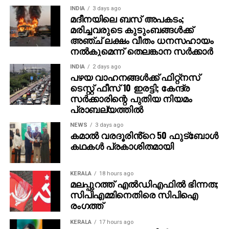
ആവശ്യപ്പെടുന്നതാണ് സാധാരണ രീതി. ചിലര്‍
INDIA
3 days ago
മാല്‍വെയര്‍ ഇന്‍സ്റ്റാള്‍ ചെയ്യാനോ ഡാറ്റ
മദീനയിലെ ബസ് അപകടം;
മരിച്ചവരുടെ കുടുംബങ്ങള്‍ക്ക്
മോഷ്ടിക്കാനോ ലക്ഷ്യമിട്ടുള്ള വ്യാജ അഭിമുഖ
അഞ്ച് ലക്ഷം വീതം ധനസഹായം
സോഫ്റ്റ്‌വെയറുകളും അയക്കുന്നു. ഇത്തരം തട്ടിപ്പുകള്‍
നല്‍കുമെന്ന് തെലങ്കാന സര്‍ക്കാര്‍
വ്യക്തികള്‍ക്കും സ്ഥാപനങ്ങള്‍ക്കും ഗുരുതരമായ
ഭീഷണിയാണെന്ന് ഗൂഗിള്‍ മുന്നറിയിപ്പ് നല്‍കി.
INDIA
2 days ago
പഴയ വാഹനങ്ങള്‍ക്ക് ഫിറ്റ്‌നസ്
നിയമാനുസൃത തൊഴിലുടമകള്‍ ഒരിക്കലും സാമ്പത്തിക
ടെസ്റ്റ് ഫീസ് 10 ഇരട്ടി; കേന്ദ്ര
വിവരങ്ങളോ പേയ്‌മെന്റെ് ആവശ്യങ്ങളോ
സര്‍ക്കാരിന്റെ പുതിയ നിയമം
ഉന്നയിക്കില്ലെന്നും ഉപയോക്താക്കള്‍ ഓണ്‍ലൈനില്‍
പ്രാബല്യത്തില്‍
കൂടുതല്‍ ജാഗ്രത പാലിക്കണമെന്നും ഗൂഗിള്‍
വ്യക്തമാക്കി.
NEWS
3 days ago
കമാൽ വരദൂരിൻ്റെ 50 ഫുട്ബോൾ
കഥകൾ പ്രകാശിതമായി
KERALA
18 hours ago
മലപ്പുറത്ത് എല്‍ഡിഎഫില്‍ ഭിന്നത;
സിപിഎമ്മിനെതിരെ സിപിഐ
രംഗത്ത്
KERALA
17 hours ago