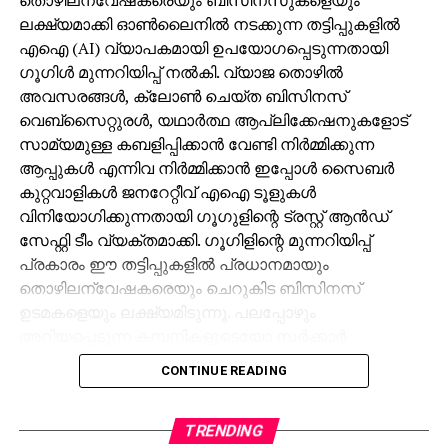
ലക്ഷ്യമാക്കി ഓണ്‍ലൈനില്‍ നടക്കുന്ന തട്ടിപ്പുകളില്‍
എഐ (AI) വ്യാപകമായി ഉപയോഗപ്പെടുന്നതായി
ഗൂഗിള്‍ മുന്നറിയിപ്പ് നല്‍കി. വ്യാജ തൊഴില്‍
അവസരങ്ങള്‍, ക്ലോണ്‍ ചെയ്ത ബിസിനസ്
വെബ്‌സൈറ്റുരള്‍, യഥാര്‍ത്ഥ ആപ്ലിക്കേഷനുകളോട്
സാമ്യമുള്ള കബളിപ്പിക്കാന്‍ വേണ്ടി നിര്‍മ്മിക്കുന്ന
ആപ്പുകള്‍ എന്നിവ നിര്‍മ്മിക്കാന്‍ ഇപ്പോള്‍ സൈബര്‍
കുറ്റവാളികള്‍ ജനറേറ്റീവ് എഐ ടൂളുകള്‍
വിനിയോഗിക്കുന്നതായി ഗൂഗുളിന്റെ ട്രസ്റ്റ് ആന്‍ഡ്
സേഫ്റ്റി ടീം വ്യക്തമാക്കി. ഗൂഗിളിന്റെ മുന്നറിയിപ്പ്
പ്രകാരം ഈ തട്ടിപ്പുകളില്‍ പ്രധാനമായും
തൊഴിലന്വേഷകരെയും ചെറുകിട ബിസിനസ്
ഉടമകളെയും ലക്ഷ്യമിടുന്നു. പലപ്പോഴും
അറിയപ്പെടുന്ന കമ്പനികളുടെയോ സര്‍ക്കാര്‍
ഏജന്‍സികളുടെയോ പേരില്‍ വ്യാജ ജോലി
CONTINUE READING
ലിസ്റ്റിംഗുകള്‍ സൃഷ്ടിക്കപ്പെടുന്നു. ഇരകളോട്
വ്യക്തിഗത വിവരങ്ങള്‍ പങ്കിടാനും, ജോലി
പ്രോസസ്സിംഗ് ഫീസ് എന്ന പേരില്‍ പണം അടയ്ക്കാനും
TRENDING