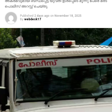
അക്രമവുമായി ബന്ധപ്പെട്ട് യുവതി ഉള്‍പ്പെടെ മൂന്നു പേരെ മരട്
പൊലീസ് അറസ്റ്റ് ചെയ്തു.
Published
2 days ago
on
November 18, 2025
By
webdesk17