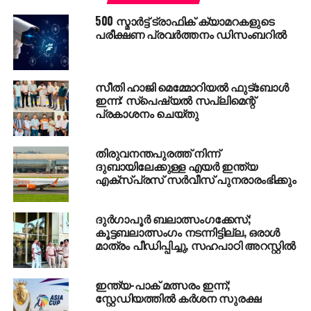
ഒന്നിലധികം ശസ്ത്രക്രിയകള്‍ക്ക് വിധേയയായിട്ടുണ്ട്.
500 സ്മാര്‍ട്ട് ട്രാഫിക് ക്യാമറകളുടെ
സ്‌പൈനല്‍ കോര്‍ഡിന് പരിക്കില്ലാത്തതിനാല്‍
പരീക്ഷണ പ്രവര്‍ത്തനം ഡിസംബറില്‍
ഇവര്‍ക്ക് ആഴ്ചകള്‍ കൊണ്ട് നടക്കാന്‍ കഴിഞ്ഞേക്കും.
അതേസമയം, തന്റെ മകള്‍ പൊലീസിന്റെ
കസ്റ്റഡിയിലാണെന്ന് എകത്രിനയുടെ അമ്മ
സീതി ഹാജി മെമ്മോറിയൽ ഫുട്ബോൾ
ആരോപിക്കുന്നതായി ഒരു റഷ്യന്‍ ചാനല്‍ റിപ്പോര്‍ട്ട്
ഇന്ന്: സ്പെഷ്യൽ സപ്ലിമെന്റ്
ചെയ്തു. ഇക്കാര്യത്തില്‍ സ്ഥിരീകരണമില്ല.
പ്രകാശനം ചെയ്തു
എകത്രിനയുടെ കാര്യത്തില്‍ ഇടപെടുകയും
തിരുവനന്തപുരത്ത് നിന്ന്
ആവശ്യമായ സഹായങ്ങള്‍ നല്‍കുകയും
ദുബായിലേക്കുള്ള എയര്‍ ഇന്ത്യ
ചെയ്യുമെന്ന് യു.എ.ഇയിലെ റഷ്യന്‍ കോണ്‍സുലേറ്റ്
എക്‌സ്പ്രസ് സര്‍വീസ് പുനരാരംഭിക്കും
വ്യക്തമാക്കിയിട്ടുണ്ട്.
ദുര്‍ഗാപൂര്‍ ബലാത്സംഗക്കേസ്;
RELATED TOPICS:
DUBAI
RAPE
കൂട്ടബലാത്സംഗം നടന്നിട്ടില്ല, ഒരാള്‍
മാത്രം പീഡിപ്പിച്ചു, സഹപാഠി അറസ്റ്റില്‍
UP NEXT
കേരളത്തിന്റെ ഔദ്യോഗികഫലമായി ഇനിമുതല്‍
ചക്ക അറിയപ്പെടും
ഇന്ത്യ-പാക് മത്സരം ഇന്ന്;
സ്റ്റേഡിയത്തിൽ കർശന സുരക്ഷ
DON'T MISS