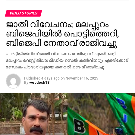
വടിവാളുമായി തിരികെ എത്തി. തുടര്‍ന്ന് ബാര്‍
ജീവനക്കാര്‍ക്ക് മര്‍ദനമേല്‍ക്കുകയും അക്രമം
VIDEO STORIES
ആവര്‍ത്തിച്ച് അഞ്ചുതവണ വരെ തിരിച്ചെത്തി
ജാതി വിവേചനം; മലപ്പുറം
ആക്രമണം നടത്തിയതായും ബാര്‍ ഉടമ നല്‍കിയ
ബിജെപിയില്‍ പൊട്ടിത്തെറി,
പരാതിയില്‍ പറയുന്നു. വിദ്യാഭ്യാസ
ആവശ്യങ്ങള്‍ക്കായി എറണാകുളത്ത് എത്തിയവരാണ്
ബിജെപി നേതാവ് രാജിവച്ചു
പ്രതികളെന്ന് പൊലീസ് കണ്ടെത്തിയിട്ടുണ്ട്.
പാര്‍ട്ടിയില്‍നിന്ന് ജാതി വിവേചനം നേരിട്ടെന്ന് ചൂണ്ടിക്കാട്ടി
സംഭവത്തില്‍ അലീനയുടെ കൈക്ക് പരുക്കേല്‍ക്കുകയും
മലപ്പുറം വെസ്റ്റ് ജില്ല മീഡിയ സെല്‍ കണ്‍വീനറും എടരിക്കോട്
ചെയ്തു.
മണ്ഡലം പ്രഭാരിയുമായ മണമല്‍ ഉദേഷ് രാജിവച്ചു.
Published
4 days ago
on
November 16, 2025
By
webdesk18