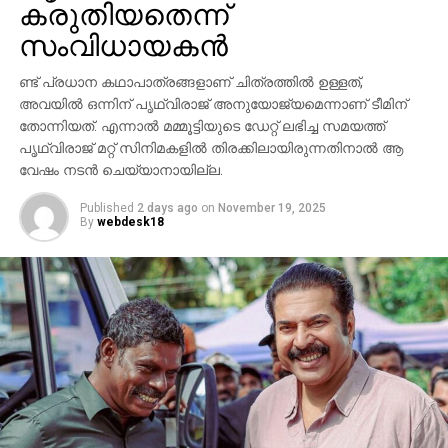
കരുതിയതെന്ന്
സാന്നിധ്യം ഇവന്റിനെ ദേശീയ തലത്തില്‍ തന്നെ
ശ്രദ്ധേയമാക്കി. ചിത്രത്തില്‍ പ്രിയങ്ക ചോപ്ര
സംവിധായകന്‍
മന്ദാകിനിയായി, പൃഥ്വിരാജ് സുകുമാരന്‍ കുംബയായി
പ്രത്യക്ഷപ്പെടും. 2027ലെ സങ്ക്രാന്തി റിലീസിനായി
ണ്ട് പ്രധാന കഥാപാത്രങ്ങളാണ് ചിത്രത്തില്‍ ഉള്ളത്,
‘വാരണസി’ ഒരുക്കപ്പെടുന്നുണ്ട്. എന്നാല്‍
അവയില്‍ ഒന്നിന് പൃഥ്വിരാജ് അനുയോജ്യമെന്നാണ് ടീമിന്
തോന്നിയത്. എന്നാല്‍ മമ്മൂട്ടിയുടെ ഡേറ്റ് ലഭിച്ച സമയത്ത്
ചിത്രത്തെക്കാള്‍ വലിയ ചര്‍ച്ചയാകുന്നത്
പൃഥ്വിരാജ് മറ്റ് സിനിമകളില്‍ തിരക്കിലായിരുന്നതിനാല്‍ ആ
സംവിധായകന്റെ പ്രസ്താവനയും അതിനുശേഷം
വേഷം നടന്‍ ചെയ്യാനായില്ല.
ഉയര്‍ന്ന പ്രതിഷേധങ്ങളുമാണ്.
Published
2 days ago
on
November 19, 2025
By
webdesk18