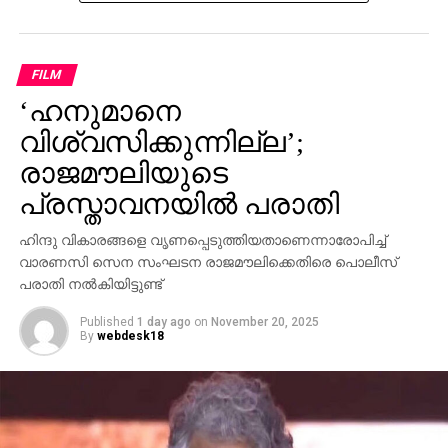
സ്വന്തം നേതാക്കള്‍ ജയിലിലേക്ക് പോകുമ്പോള്‍
പാര്‍ട്ടിക്ക് ഒരു കുഴപ്പവുമില്ലെന്ന് പറയാന്‍ എം.വി
ഗോവിന്ദന് മാത്രമേ കഴിയൂവെന്നും വി.ഡി സതീശന്‍
FILM
പരിഹസിച്ചു. എന്തുകൊണ്ട് ദേവസ്വം ബോര്‍ഡ്
‘ഹനുമാനെ
പോറ്റിക്കെതിരെ പരാതി നല്‍കിയില്ലെന്നും പോറ്റി
കുടുങ്ങിയാല്‍ പലരും കുടുങ്ങും എന്ന് സിപിഎമ്മിന്
വിശ്വസിക്കുന്നില്ല’;
അറിയാമായിരുന്നുവെന്നും അദ്ദേഹം കൂട്ടിച്ചേര്‍ത്തു.
രാജമൗലിയുടെ
പ്രസ്താവനയില്‍ പരാതി
ഹിന്ദു വികാരങ്ങളെ വൃണപ്പെടുത്തിയതാണെന്നാരോപിച്ച്
വാരണസി സെന സംഘടന രാജമൗലിക്കെതിരെ പൊലീസ്
പരാതി നല്‍കിയിട്ടുണ്ട്
Published
1 day ago
on
November 20, 2025
By
webdesk18