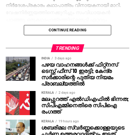
നിര്‍ദേശപ്രകാരം കഥാപാത്രം വിനായകനായി മാറി.
വേഷനിര്‍ണ്ണയത്തിനെക്കുറിച്ചും സംവിധായകന്‍
പറഞ്ഞു. ഒരുകഥാപാത്രത്തിന് മമ്മൂട്ടി ഏറ്റവും
അനുയോജ്യനാണെന്ന് തോന്നിയതിനാല്‍
CONTINUE READING
എക്‌സിക്യൂട്ടീവ് പ്രൊഡ്യൂസര്‍ വിവേക് ദാമോദരന്‍
വഴിയാണ് മമ്മൂട്ടിയെ സമീപിച്ചത്. ഇതിനകം തന്നെ
തങ്ങള്‍ക്ക് മനസ്സിലുണ്ടായിരുന്നതുപോലെ തന്നെയാണ്
TRENDING
പൃഥ്വിരാജും ആ വേഷം മമ്മൂക്ക ചെയ്യണം എന്ന്
INDIA
3 days ago
നിര്‍ദേശിച്ചതെന്നും അദ്ദേഹം വെളിപ്പെടുത്തി. ജിതിന്‍
പഴയ വാഹനങ്ങള്‍ക്ക് ഫിറ്റ്‌നസ്
ടെസ്റ്റ് ഫീസ് 10 ഇരട്ടി; കേന്ദ്ര
കെ. ജോസ് പറഞ്ഞു പോലെ, വിനായകന്‍ അവതരിപ്പിച്ച
സര്‍ക്കാരിന്റെ പുതിയ നിയമം
വേഷം തന്നെയാണ് ആദ്യം പൃഥ്വിരാജിന്
പ്രാബല്യത്തില്‍
പരിഗണിച്ചത്. മമ്മൂട്ടി കമ്പനി നിര്‍മിച്ച ‘കളങ്കാവല്‍’
നവംബര്‍ 27ന് തീയേറ്ററുകളില്‍ റിലീസ് ചെയ്യും.
KERALA
2 days ago
മലപ്പുറത്ത് എല്‍ഡിഎഫില്‍ ഭിന്നത;
സിപിഎമ്മിനെതിരെ സിപിഐ
രംഗത്ത്
KERALA
19 hours ago
ശബരിമല സ്വര്‍ണ്ണക്കൊള്ളയുടെ
പൂര്‍ണ്ണ ഉത്തരവാദിത്വം ഇടത്