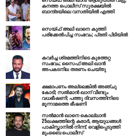
പൂനംചന്ദ് ബിഷ്‌ണോയിയുടെ മൊഴിയില്‍
കനത്ത പൊലീസ് സുരക്ഷയില്‍
സംശയങ്ങളുണ്ടെന്ന് അദ്ദേഹം പറഞ്ഞു. സംഭവം
ബാന്ദ്രയിലെ വസതിയില്‍ എത്തി
നടക്കുമ്പോള്‍ രണ്ട് കിലോമീറ്റര്‍ അകലെയായിരുന്നു
പൂനംചന്ദ്. പിന്നെങ്ങനെയാണ് അദ്ദേഹം ജിപ്‌സിയുടെ
സെയ്ഫ് അലി ഖാനെ കുത്തി
ശബ്ദം അദ്ദേഹം കേള്‍ക്കുക. കൃഷ്ണമൃഗത്തിന്റെ
പരിക്കേല്‍പിച്ച സംഭവം; പ്രതി പിടിയില്‍
ജഡത്തിന്റെ ഡി.എന്‍.എ പരിശോധന ശരിയായി
നടത്തിയില്ല. വെടിയേറ്റാണോ കൃഷ്ണമൃഗത്തിന്റെ ജീവന്‍
നഷ്ടമായത് തുടങ്ങിയ കാര്യങ്ങളിലൊന്നും
കവര്‍ച്ച ശ്രമത്തിനിടെ കുത്തേറ്റ
വ്യക്തതയില്ലെന്നും അഭിഭാഷകന്‍ ചൂണ്ടിക്കാട്ടി.
സംഭവം; സൈഫ് അലി ഖാന്‍
അതേസമയം, ജാമ്യാപേക്ഷ നാളത്തേക്ക് മാറ്റിയതോടെ
അപകടനില തരണം ചെയ്തു
സല്‍മാന്‍ ജോധ്പൂര്‍ സെന്‍ട്രല്‍ ജയിലില്‍ തുടരുമെന്ന്
ഉറപ്പായി.
ക്ഷമാപണം അല്ലെങ്കിൽ അഞ്ചു
കോടി; സൽമാൻ ഖാന് വീണ്ടും
വധഭീഷണി; പത്തു ദിവസത്തിനിടെ
RELATED TOPICS:
ACTOR SAIF ALIKHAN
മൂന്നാമത്തെ ഭീഷണി
ACTOR SALMAN KHAN
സല്‍മാന്‍ ഖാനെ കൊല്ലാന്‍
UP NEXT
തോമസ് ചാണ്ടി എന്‍.സി.പി അധ്യക്ഷ
25ലക്ഷത്തിന്റെ കരാര്‍, ആയുധങ്ങള്‍
പദവിയിലേക്ക്; എതിര്‍പ്പുമായി ശശീന്ദ്രന്‍ പക്ഷം
പാകിസ്താനില്‍ നിന്ന്; വെളിപ്പെടുത്തി
മുംബൈ പൊലീസ്
DON'T MISS