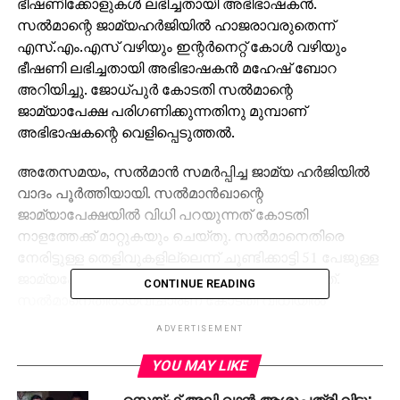
ഭീഷണിക്കോളുകള്‍ ലഭിച്ചതായി അഭിഭാഷകന്‍.
സല്‍മാന്റെ ജാമ്യഹര്‍ജിയില്‍ ഹാജരാവരുതെന്ന്
എസ്.എം.എസ് വഴിയും ഇന്റര്‍നെറ്റ് കോള്‍ വഴിയും
ഭീഷണി ലഭിച്ചതായി അഭിഭാഷകന്‍ മഹേഷ് ബോറ
അറിയിച്ചു. ജോധ്പുര്‍ കോടതി സല്‍മാന്റെ
ജാമ്യാപേക്ഷ പരിഗണിക്കുന്നതിനു മുമ്പാണ്
അഭിഭാഷകന്റെ വെളിപ്പെടുത്തല്‍.
അതേസമയം, സല്‍മാന്‍ സമര്‍പ്പിച്ച ജാമ്യ ഹര്‍ജിയില്‍
വാദം പൂര്‍ത്തിയായി. സല്‍മാന്‍ഖാന്റെ
ജാമ്യാപേക്ഷയില്‍ വിധി പറയുന്നത് കോടതി
നാളത്തേക്ക് മാറ്റുകയും ചെയ്തു. സല്‍മാനെതിരെ
നേരിട്ടുള്ള തെളിവുകളില്ലെന്ന് ചൂണ്ടിക്കാട്ടി 51 പേജുള്ള
ജാമ്യപേക്ഷയാണ് സല്‍മാന് വേണ്ടി സമര്‍പ്പിച്ചത്.
CONTINUE READING
സല്‍മാനെതിരായവിചാരണ കോടതി വിധിയില്‍
നിരവധി പോരായ്മകളുണ്ടെന്ന് താരത്തിന്റെ
ADVERTISEMENT
അഭിഭാഷകന്‍ ഹാസ്തിമാല്‍ സാരസ്വത് ചൂണ്ടിക്കാട്ടി.
YOU MAY LIKE
കേസില്‍ സല്‍മാനെതിരെ മൊഴി നല്‍കിയ ദൃക്‌സാക്ഷി
സെയ്ഫ് അലി ഖാന്‍ ആശുപത്രി വിട്ടു;