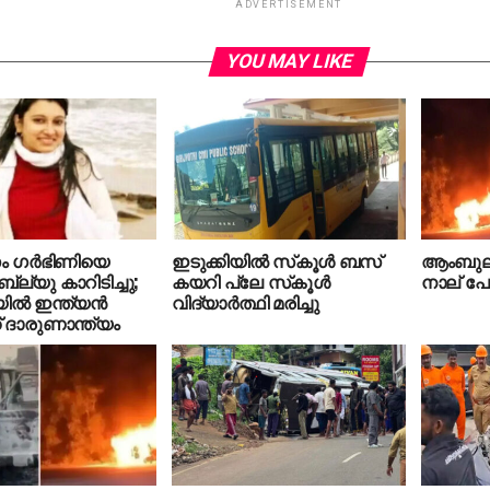
ADVERTISEMENT
YOU MAY LIKE
ം ഗര്‍ഭിണിയെ
ഇടുക്കിയില്‍ സ്‌കൂള്‍ ബസ്
ആംബുലന്
്യു കാറിടിച്ചു;
കയറി പ്ലേ സ്‌കൂള്‍
നാല് പേര്
ല്‍ ഇന്ത്യന്‍
വിദ്യാര്‍ത്ഥി മരിച്ചു
് ദാരുണാന്ത്യം