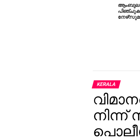
ആംബുലന്‍
പിഞ്ചുക
നേഴ്‌സുമ
KERALA
വിമാന
നിന്ന് 
പൊലീസ