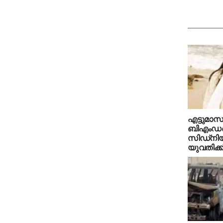
എട്ടുമാസ
ബിഎംഡബ്ല
സിഡ്‌നിയി
യുവതിക്ക