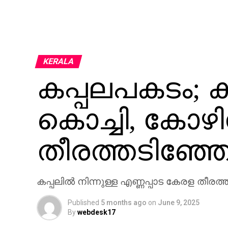
KERALA
കപ്പലപകടം; ക
കൊച്ചി, കോഴി
തീരത്തടിഞ്ഞേ
കപ്പലില്‍ നിന്നുള്ള എണ്ണപ്പാട കേരള തീരത്
Published
5 months ago
on
June 9, 2025
By
webdesk17