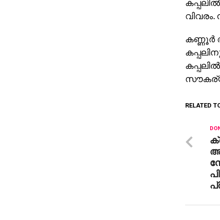
കപ്പലില്
വിവരം. 
കണ്ണൂര്‍
കപ്പലിന
കപ്പലില്
സൗകര്യങ
RELATED T
DON
ക
അല
നേ
പി
പ