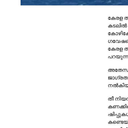
കേരള തീ
കടലില്‍
കോഴിക്ക
ഗവേഷണ കേ
കേരള തീ
പറയുന്ന
അതേസമയം
ജാഗ്രതാ
നല്‍കിയി
തീ നിയന
കണക്കിലെ
ഷിപ്പുകള
കണ്ടെയ്‌