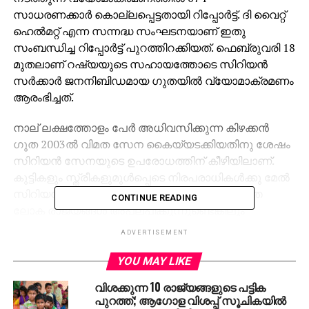
സാധരണക്കാര്‍ കൊല്ലപ്പെട്ടതായി റിപ്പോര്‍ട്ട്. ദി വൈറ്റ്
ഹെല്‍മറ്റ് എന്ന സന്നദ്ധ സംഘടനയാണ് ഇതു
സംബന്ധിച്ച റിപ്പോര്‍ട്ട് പുറത്തിറക്കിയത്. ഫെബ്രുവരി 18
മുതലാണ് റഷ്യയുടെ സഹായത്തോടെ സിറിയന്‍
സര്‍ക്കാര്‍ ജനനിബിഡമായ ഗുതയില്‍ വ്യോമാക്രമണം
ആരംഭിച്ചത്.
നാല് ലക്ഷത്തോളം പേര്‍ അധിവസിക്കുന്ന കിഴക്കന്‍
ഗൂത 2003ല്‍ വിമത സേന കൈയ്യടക്കിയതിനു ശേഷം
സിറിയന്‍ സേനയുടെ ഉപരോധത്തിന് കീഴിയിലാണ്.
കുട്ടികളും സ്ത്രീകളുമുള്‍പ്പെടെ നിരപരാധികള്‍ക്കു മേല്‍
സിറിയന്‍ സേന നടത്തുന്ന വ്യോമാക്രമണത്തെ
CONTINUE READING
ലോക രാജ്യങ്ങള്‍ അപലപിക്കുന്നുണ്ടെങ്കിലും
ശനിയാഴ്ച യു.എന്‍ സുരക്ഷാ കൗണ്‍സിലിന്റെ
ADVERTISEMENT
നേതൃത്വത്തിലുണ്ടാക്കിയ വെടിനിര്‍ത്തല്‍ കരാര്‍
പരാജയപ്പെടുകയായിരുന്നു. സിറിയന്‍ സേനയുടെ
YOU MAY LIKE
വ്യമോക്രമണം ഇപ്പോഴും തുടരുന്നതായാണ്
വിശക്കുന്ന 10 രാജ്യങ്ങളുടെ പട്ടിക
റിപ്പോര്‍ട്ടുകള്‍. വെടിനിര്‍ത്തല്‍ കരാര്‍ പ്രാബല്യത്തില്‍
പുറത്ത്; ആഗോള വിശപ്പ് സൂചികയില്‍