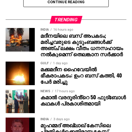
CONTINUE READING
എന്റെ വിശ്വാസം,” – ജെസി ഐസന്‍ബെര്‍ഗ് പറഞ്ഞു.
താന്‍ ഇതുവരെ ഇന്ത്യ സന്ദര്‍ശിച്ചിട്ടില്ല എങ്കിലും
TRENDING
നേപ്പാളില്‍ എത്തിയിട്ടുണ്ടെന്നും, നേപ്പാളിന്
ഇന്ത്യയോട് സാമ്യമുണ്ടെന്ന് തോന്നിയെന്നും താരം
INDIA
16 hours ago
മദീനയിലെ ബസ് അപകടം;
കൂട്ടിച്ചേര്‍ത്തു.
മരിച്ചവരുടെ കുടുംബങ്ങള്‍ക്ക്
അഞ്ച് ലക്ഷം വീതം ധനസഹായം
രാജമൗലിയുടെ മുമ്പത്തെ ഹിറ്റ് ചിത്രങ്ങളായ
നല്‍കുമെന്ന് തെലങ്കാന സര്‍ക്കാര്‍
ബാഹുബലി 1, 2 എന്നിവ ഇന്ത്യന്‍ സിനിമയുടെ പുതിയ
GULF
1 day ago
ചരിത്രം രചിച്ചതാണ്. എന്നാല്‍ RRR അതിനെ മറികടന്ന്
മക്കമദീന ഹൈവേയില്‍
ലോകമൊട്ടാകെ ഇന്ത്യന്‍ സിനിമയുടെ മാനം
ഭീകരാപകടം: ഉംറ ബസ് കത്തി, 40
ഉയര്‍ത്തിയ ചിത്രമായി മാറി. ജെയിംസ് കാമറൂണ്‍,
പേര്‍ മരിച്ചു
സ്റ്റീഫന്‍ സ്പില്‍ബെര്‍ഗ്, ക്രിസ് ഹെംസ്വര്‍ത്ത്
NEWS
17 hours ago
തുടങ്ങിയ ഹോളിവുഡ് പ്രതിഭകളും ചിത്രത്തെ
കമാൽ വരദൂരിൻ്റെ 50 ഫുട്ബോൾ
പുകഴ്ത്തിയിരുന്നു.
കഥകൾ പ്രകാശിതമായി
ഇതിനിടെ, രാജമൗലി ഇപ്പോള്‍ മഹേഷ് ബാബു
നായകനായും പൃഥ്വിരാജ് സുകുമാരന്‍ വില്ലനായും
INDIA
3 days ago
മുഹമ്മദ് അഖ്‌ലാഖ് കേസിലെ
എത്തുന്ന പുതിയ ചിത്രത്തിന്റെ ഒരുക്കങ്ങളിലാണ്.
പ്രതികള്‍ക്കെതിരായ കേസ്