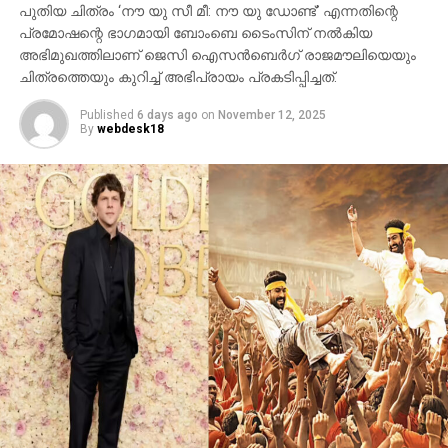
പുതിയ ചിത്രം ‘നൗ യു സീ മീ: നൗ യു ഡോണ്ട്’ എന്നതിന്റെ
മണികര്‍ണികാ ഘട്ട് തുടങ്ങിയ ഭീമാകാര
പ്രമോഷന്റെ ഭാഗമായി ബോംബെ ടൈംസിന് നല്‍കിയ
ദൃശ്യവിശേഷങ്ങള്‍ അതിശയത്തോടെ
അഭിമുഖത്തിലാണ് ജെസി ഐസന്‍ബെര്‍ഗ് രാജമൗലിയെയും
അവതരിപ്പിക്കുന്നു.
ചിത്രത്തെയും കുറിച്ച് അഭിപ്രായം പ്രകടിപ്പിച്ചത്.
കയ്യില്‍ ത്രിശൂലം പിടിച്ച് കാളയുടെ പുറത്ത്
Published
6 days ago
on
November 12, 2025
സവാരിയുമായി എത്തുന്ന രുദ്രയായി മഹേഷ്
By
webdesk18
ബാബുവിന്റെ എന്‍ട്രിയാണ് ട്രെയിലറിന്റെ ഹൈലൈറ്റ്.
അതേപോലെ, വേദിയിലേക്കും മഹേഷ് ബാബു
കാളപ്പുറത്ത് സവാരിയായി എത്തിയപ്പോള്‍ 60,000-
ത്തിലധികം പ്രേക്ഷകര്‍ കൈയ്യടി മുഴക്കി വരവേറ്റു.
ഐമാക്‌സ് ഫോര്‍മാറ്റിലാണ് ഈ ചിത്രം ഒരുക്കുന്നത്.
അതിനാല്‍ തന്നെ തിയേറ്ററുകളില്‍ അത്ഭുതകരമായ
കാഴ്ചാനുഭവം സമ്മാനിക്കുമെന്നുറപ്പ്. ബാഹുബലി,
ഞഞഞ എന്നിവയുടെ സംവിധായകന്‍ രാജമൗലിയുടെ
ഈ ബ്രഹ്‌മാണ്ഡ പ്രോജക്റ്റ് 2027-ല്‍
തിയേറ്ററുകളിലേക്ക് എത്തും.