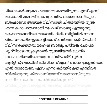
പ്രേക്ഷകർ ആകാംഷയോടെ കാത്തിരുന്ന എസ് എസ്
രാജമൗലി മഹേഷ് ബാബു ചിത്രം വാരാണാസിയുടെ
ബ്രഹ്മാണ്ഡ ട്രയ്ലർ റിലീസായി. ചിത്രത്തിൽ രുദ്ര
എന്ന കഥാപാത്രമായി മഹേഷ് ബാബു എത്തുന്നു.
ഹൈദരാബാദിലെ റാമോജി ഫിലിം സിറ്റിയിൽ നടന്ന
പ്രൗഢ ഗംഭീര ഇവെന്റിലാണ് ചിത്രത്തിന്റെ ട്രയ്ലർ
റിലീസ് ചെയ്തത്. മഹേഷ് ബാബു, പ്രിയങ്ക ചോപ്ര,
പൃഥ്വിരാജ് സുകുമാരൻ തുടങ്ങിയവർ കേന്ദ്ര
കഥാപാത്രത്തിലെത്തുന്ന ചിത്രം ശ്രീ ദുർഗ
ആർട്ട്സ്,ഷോവിങ് ബിസിനസ് എന്നീ ബാനറുകളിൽ കെ
എൽ നാരായണ, എസ് എസ് കർത്തികേയ എന്നിവർ
നിർമ്മിക്കുന്നു. കീരവാണിയാണ് വാരണാസിയുടെ
സംഗീത സംവിധാനം നിർവഹിക്കുന്നത്.
മണിക്കൂറുകൾക്കുള്ളിൽ അഞ്ചു മില്യണിൽപ്പരം
കാഴ്ചക്കാരുമായി ട്രയ്ലർ ലോകവ്യാപകമായി
ട്രെൻഡിങ്ങിൽ മുന്നിലാണ്.
CONTINUE READING