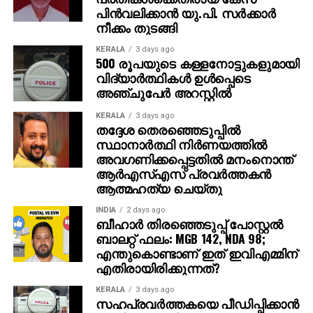
അതേസമയം, ബാഹുബലി ഒന്നും രണ്ടും ഭാഗങ്ങളും
പിന്‍വലിക്കാന്‍ യു.പി. സര്‍ക്കാര്‍
ചേര്‍ത്ത ‘ദി എപ്പിക്ക്’ തിയറ്ററുകളില്‍ ആവേശം
നീക്കം തുടങ്ങി
സൃഷ്ടിച്ചുകൊണ്ടിരിക്കുകയാണ്.
KERALA
3 days ago
500 രൂപയുടെ കള്ളനോട്ടുകളുമായി
വിദ്യാര്‍ത്ഥികള്‍ ഉള്‍പ്പെടെ
അഞ്ചുപേര്‍ അറസ്റ്റില്‍
KERALA
3 days ago
തദ്ദേശ തെരഞ്ഞെടുപ്പില്‍
സ്ഥാനാര്‍ത്ഥി നിര്‍ണയത്തില്‍
അവഗണിക്കപ്പെട്ടതില്‍ മനംനൊന്ത്
ആര്‍എസ്എസ് പ്രവര്‍ത്തകന്‍
ആത്മഹത്യ ചെയ്തു
INDIA
2 days ago
ബീഹാർ തിരഞ്ഞെടുപ്പ് പോസ്റ്റൽ
ബാലറ്റ് ഫലം: MGB 142, NDA 98;
എന്തുകൊണ്ടാണ് ഇത് ഇവിഎമ്മിന്
എതിരായിരിക്കുന്നത്?
KERALA
3 days ago
സഹപ്രവര്‍ത്തകയെ പീഡിപ്പിക്കാന്‍