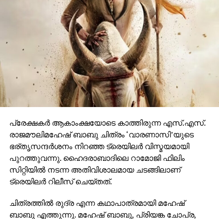
ഒരുങ്ങുന്നത് എന്നതിനാല്‍ തന്നെ തിയേറ്ററുകളില്‍
ഗംഭീരമായ കാഴ്ചാനുഭൂതി
സമ്മാനിക്കുമെന്നുറപ്പാണ്.ബാഹുബലിയും ആർ ആർ
ആറും ഒരുക്കിയ രാജമൗലിയുടെ ബ്രഹ്മാണ്ഡ ചിത്രം
വാരണാസി 2027ൽ തിയേറ്ററുകളിലേക്കെത്തും. പി ആർ
ഓ ആൻഡ് മാർക്കറ്റിംഗ് സ്ട്രാറ്റജിസ്റ്റ് : പ്രതീഷ് ശേഖർ.
പ്രേക്ഷകര്‍ ആകാംക്ഷയോടെ കാത്തിരുന്ന എസ്.എസ്.
രാജമൗലിമഹേഷ് ബാബു ചിത്രം ‘വാരണാസി’യുടെ
ഭര്തൃസന്ദര്‍ശനം നിറഞ്ഞ ട്രെയിലര്‍ വിസ്മയമായി
പുറത്തുവന്നു. ഹൈദരാബാദിലെ റാമോജി ഫിലിം
സിറ്റിയില്‍ നടന്ന അതിവിശാലമായ ചടങ്ങിലാണ്
ട്രെയിലര്‍ റിലീസ് ചെയ്തത്.
ചിത്രത്തില്‍ രുദ്ര എന്ന കഥാപാത്രമായി മഹേഷ്
ബാബു എത്തുന്നു. മഹേഷ് ബാബു, പ്രിയങ്ക ചോപ്ര,