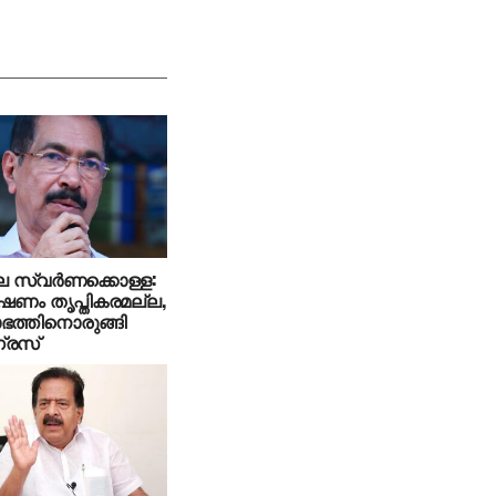
 സ്വര്‍ണക്കൊള്ള:
ണം തൃപ്തികരമല്ല,
ഭത്തിനൊരുങ്ങി
്രസ്