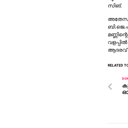
സിങ്.
അതേസമയ
ബി.ജെ.പ
മണ്ണിന
വളപ്പില
ആദരവ് ക
RELATED T
DON
കൂ
ഓ