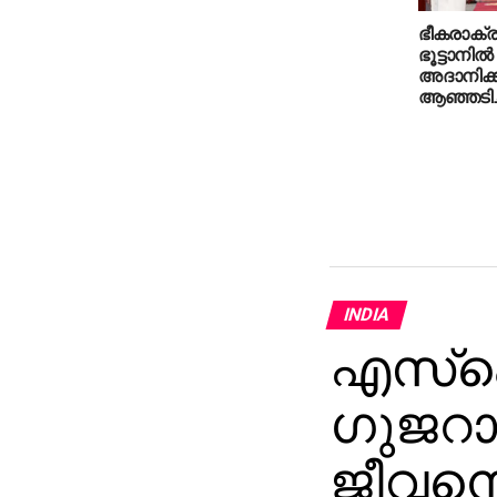
ഭീകരാക്
ഭൂട്ടാനില
അദാനിക്ക
ആഞ്ഞടിച്ച
INDIA
എസ്ഐ
ഗുജറാ
ജീവനൊ