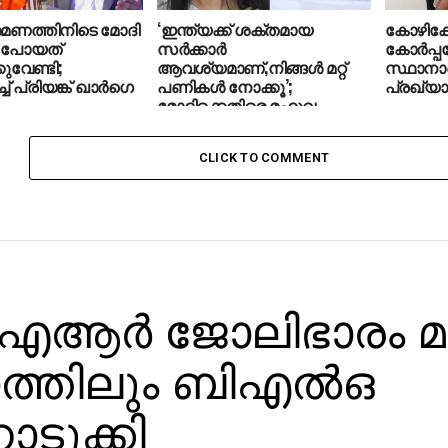
രമണത്തിനിടെ മോദി
‘ഇന്ത്യക്ക് ശക്തമായ
കോഴിക്ക
്‍ പോയത്
സർക്കാർ
കോര്‍പ്
ുവേണ്ടി;
ആവശ്യമാണ്,നിങ്ങൾ മറ്റ്
സ്ഥാനാര
് പ്രിയങ്ക് ഖാര്‍ഗെ
പണികൾ നോക്കൂ’;
പ്രഖ്യാ
മോദിക്കെതിരെ മഹുവ
മൊയ്ത്ര
CLICK TO COMMENT
ആർ ജോലിഭാരം മൂല
ത്തിലും ബിഎൽഒ
ടുക്കി