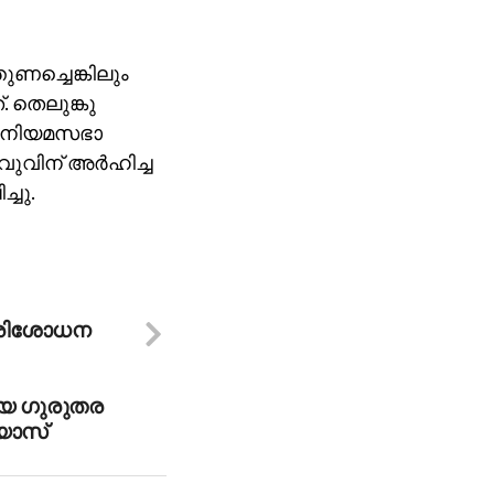
ണച്ചെങ്കിലും
. തെലുങ്കു
ം നിയമസഭാ
ുവിന് അര്‍ഹിച്ച
്ചു.
പരിശോധന
ായ ഗുരുതര
യാസ്‌