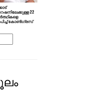
ോട്
പറേഷനിലേക്കുള്ള 22
്‍ത്ഥികളെ
പിച്ച് കോണ്‍ഗ്രസ്
ം ​