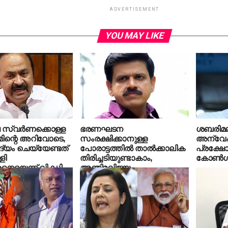
ADVERTISEMENT
YOU MAY LIKE
സ്വര്‍ണക്കൊള്ള
ഭരണഘടന
ശബരിമല
മിന്റെ അറിവോടെ,
സംരക്ഷിക്കാനുള്ള
അന്വേഷ
്യം ചെയ്യേണ്ടത്
പോരാട്ടത്തില്‍ താല്‍ക്കാലിക
പ്രക്ഷോ
ളി
തിരിച്ചടിയുണ്ടാകാം,
കോണ്‍ഗ
രനെയെന്ന് വി.ഡി
അന്തിമവിജയം
കോണ്‍ഗ്രസിനായിരിക്കും;
സന്ദീപ് വാര്യര്‍