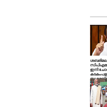
ശബരിമല 
സിപിഎമ്
ഇനി ചോദ
കടകംപള്
സുരേന്ദ്
സതീശന്‍