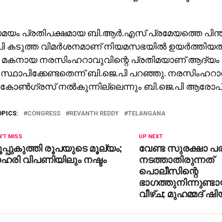
ം പ്രതിപക്ഷമായ ബി.ആര്‍.എസ് പ്രമേയത്തെ പിന്തു
ി കടുത്ത വിമര്‍ശനമാണ് നിയമസഭയില്‍ ഉയര്‍ത്തിയത്
്റെ മകനായ നരസിംഹറാവുവിന്റെ പ്രതിമയാണ് ആദ്യ
്‍ സ്ഥാപിക്കേണ്ടതെന്ന് ബി.ജെ.പി പറഞ്ഞു. നരസിംഹറാവ
ോണ്‍ഗ്രസ് നല്‍കുന്നില്ലെന്നും ബി.ജെ.പി ആരോപിച
OPICS:
CONGRESS
REVANTH REDDY
TELANGANA
'T MISS
UP NEXT
പ്പുകുത്തി രൂപയുടെ മൂല്യം;
വേണ്ട സുരക്ഷാ 
ഹരി വിപണിയിലും നഷ്ടം
നടത്താതിരുന്നത്
പൊലീസിന്റെ
ഭാഗത്തുനിന്നുണ്ട
വീഴ്ച; മുഹമ്മദ് ഷി