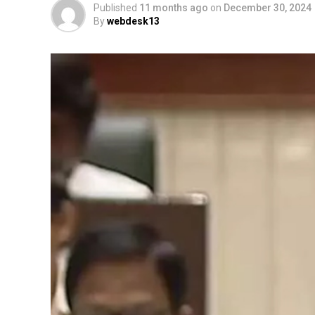
Published
11 months ago
on
December 30, 2024
By
webdesk13