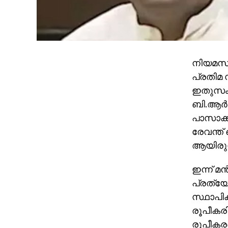
നിയമസഭാ 
പ്രതിമ സ
ഇതുസംബ
ബി.ആര്‍
പാസാക്ക
രേവന്ത് 
ആയിരുന്
ഇന്ന് മ
പ്രത്യ
സ്ഥാപിക
രൂപീകരി
രൂപീകരണ