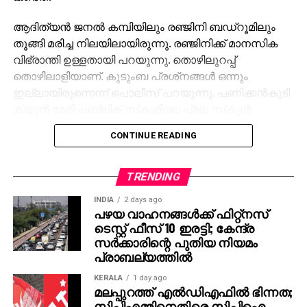
ആദിത്യന്‍ ജനല്‍ കമ്പിയിലും രഞ്ജിനി ബഡ്‌റൂമിലും
തൂങ്ങി മരിച്ച നിലയിലായിരുന്നു. രഞ്ജിനിക്ക് മാനസിക
വിഭ്രാന്തി ഉള്ളതായി പറയുന്നു. തൊഴിലുറപ്പ്
തൊഴിലാളിയാണ്. കുടുംബ പ്രശ്‌നങ്ങള്‍ ഒന്നും
ഇല്ലായിരുന്നെന്ന് പൊലീസ് പറയുന്നു. പണിക്കന്‍കുടി
ക്യൂന്‍ മേരി പബ്ലിക് സ്‌കൂളിലെ പ്ലേ സ്‌കൂള്‍
വിദ്യാര്‍ഥിയാണ് മരിച്ച ആദിത്യന്‍. മൃതദേഹം അടിമാലി
CONTINUE READING
താലൂക്ക് ആശുപത്രി മോര്‍ച്ചറിയില്‍.
രഞ്ജിനിയുടെ മൃതദേഹം ഇന്‍ക്വസ്റ്റിനു ശേഷം
TRENDING
പോസ്റ്റ്‌മോര്‍ട്ടത്തിനായി ആശുപത്രിയിലേക്ക് മാറ്റുമെന്ന്
INDIA
2 days ago
വെള്ളത്തൂവല്‍ പൊലീസ് പറഞ്ഞു. ഇടുക്കി ഡിവൈ.
പഴയ വാഹനങ്ങള്‍ക്ക് ഫിറ്റ്‌നസ്
എസ്.പി. രാജന്‍ അരമന, വെള്ളത്തൂവല്‍ എസ്.എച്ച്.ഒ
ടെസ്റ്റ് ഫീസ് 10 ഇരട്ടി; കേന്ദ്ര
അജിത്ത് കുമാര്‍ എന്നിവരുടെ നേതൃത്വത്തില്‍
സര്‍ക്കാരിന്റെ പുതിയ നിയമം
പൊലീസ് സംഘം സംഭവ സ്ഥലത്തുണ്ട്.
പ്രാബല്യത്തില്‍
KERALA
1 day ago
മലപ്പുറത്ത് എല്‍ഡിഎഫില്‍ ഭിന്നത;
സിപിഎമ്മിനെതിരെ സിപിഐ