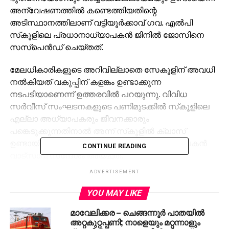
അന്വേഷണത്തില്‍ കണ്ടെത്തിയതിന്റെ
അടിസ്ഥാനത്തിലാണ് വട്ടിയൂര്‍ക്കാവ് ഗവ. എല്‍പി
സ്‌കൂളിലെ പ്രധാനാധ്യാപകന്‍ ജിനില്‍ ജോസിനെ
സസ്‌പെന്‍ഡ് ചെയ്തത്.
മേലധികാരികളുടെ അറിവില്ലാതെ സേകൂളിന് അവധി
നല്‍കിയത് വകുപ്പിന് കളങ്കം ഉണ്ടാക്കുന്ന
നടപടിയാണെന്ന് ഉത്തരവില്‍ പറയുന്നു. വിവിധ
സര്‍വീസ് സംഘടനകളുടെ പണിമുടക്കില്‍ സ്‌കൂളിലെ
എല്ലാ അധ്യാപകരും ജീവനക്കാരും
പങ്കെടുക്കുന്നതിനാല്‍ അന്ന് സ്‌കൂളില്‍ ക്ലാസ്
ഉണ്ടായിരിക്കുന്നതല്ല എന്നായിരുന്നു അധ്യാപകന്‍
CONTINUE READING
വാട്സാപ്പ് സന്ദേശം അയച്ചത്.
ADVERTISEMENT
RELATED TOPICS:
HEAD MASTER
KERALA
SUSPENSION
YOU MAY LIKE
UP NEXT
സഊദിയിൽ പ്രവാസി ദാരുണമായി
മാവേലിക്കര – ചെങ്ങന്നൂര്‍ പാതയില്‍
കൊല്ലപ്പെട്ടു
അറ്റകുറ്റപ്പണി; നാളെയും മറ്റന്നാളും