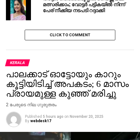
മത്സരിക്കാം; വോട്ടര്‍ പട്ടികയില്‍ നിന്ന്
പേര് നീക്കിയ നടപടി റദ്ദാക്കി
CLICK TO COMMENT
KERALA
പാലക്കാട് ഓട്ടോയും കാറും
കൂട്ടിയിടിച്ച് അപകടം; 6 മാസം
പ്രായമുള്ള കുഞ്ഞ് മരിച്ചു
2 പേരുടെ നില ഗുരുതരം
Published
5 hours ago
on
November 20, 2025
By
webdesk17