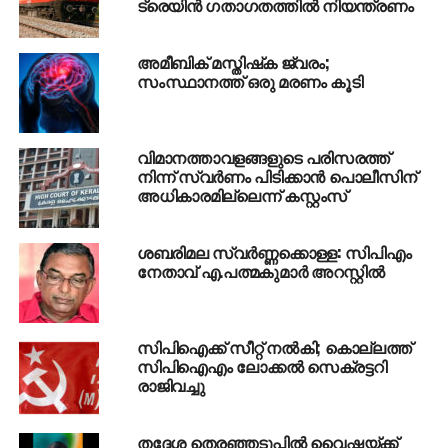
ട്രെയിന്‍ ഗതാഗതത്തില്‍ നിയന്ത്രണം
DON'T MISS
പ്രായപൂര്‍ത്തിയാകാത്ത പെണ്‍കുട്ടിയെ
ബലാത്സംഗം ചെയ്ത് കൊലപ്പെടുത്തിയ കേസ്
അമീബിക് മസ്തിഷ്‌ക ജ്വരം;
അഞ്ചു പ്രതികള്‍ക്ക് വധശിക്ഷ ഒരാള്‍ക്ക്
സംസ്ഥാനത്ത് ഒരു മരണം കൂടി
ജീവപര്യന്തം
വിമാനത്താവളങ്ങളുടെ പരിസരത്ത്
നിന്ന് സ്വര്‍ണം പിടിക്കാന്‍ പൊലീസിന്
അധികാരമില്ലെന്ന് കസ്റ്റംസ്
ശബരിമല സ്വര്‍ണ്ണക്കൊള്ള: സിപിഎം
നേതാവ് എ.പത്മകുമാര്‍ അറസ്റ്റില്‍
സിപിഐക്ക് സീറ്റ് നല്‍കി; കൊല്ലത്ത്
സിപിഐഎം ലോക്കല്‍ സെക്രട്ടറി
രാജിവച്ചു
തദ്ദേശ തെരഞ്ഞടുപ്പില്‍ വൈഷ്ണയ്ക്ക്