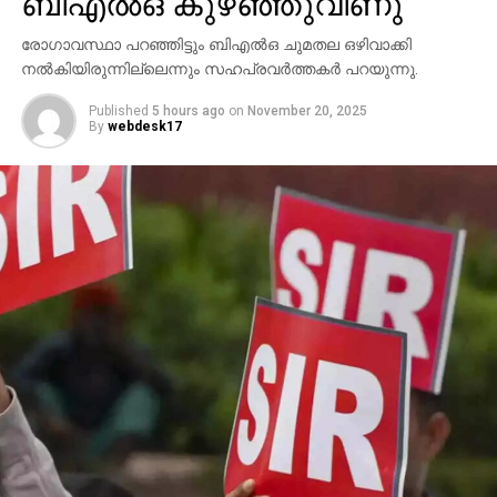
ബിഎല്‍ഒ കുഴഞ്ഞുവീണു
രോഗാവസ്ഥാ പറഞ്ഞിട്ടും ബിഎല്‍ഒ ചുമതല ഒഴിവാക്കി
നല്‍കിയിരുന്നില്ലെന്നും സഹപ്രവര്‍ത്തകര്‍ പറയുന്നു.
Published
5 hours ago
on
November 20, 2025
By
webdesk17