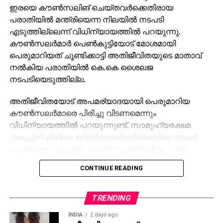
കാരണമെന്നും കെസി വേണുഗോപാല്‍ പറഞ്ഞു.
ഇരയെ കൗണ്‍സലിങ് ചെയ്തവര്‍ക്കെതിരായ
പരാതിയില്‍ മന്ത്രിയെന്ന നിലയില്‍ നടപടി
എടുത്തില്ലെന്ന് വിധിന്യായത്തില്‍ പറയുന്നു.
കൗണ്‍സലര്‍മാര്‍ പെണ്‍കുട്ടിയോട് മോശമായി
പെരുമാറിയത് ചൂണ്ടിക്കാട്ടി അതിജീവിതയുടെ മാതാവ്
നല്‍കിയ പരാതിയില്‍ കെ.കെ ശൈലജ
നടപടിയെടുത്തില്ല.
അതിജീവിതയോട് അപമര്യാദയായി പെരുമാറിയ
കൗണ്‍സലര്‍മാരെ പിരിച്ചു വിടണമെന്നും
വിധിന്യായത്തില്‍ പറയുന്നുണ്ട്. സാമൂഹ്യക്ഷേമ
വകുപ്പിന് കീഴിലെ കൗണ്‍സലര്‍മാര്‍ക്കെതിരെ നടപടി
വേണമെന്ന് കോടതി. കൗണ്‍സലിങ്ങിന്റെ പേരില്‍
കൗണ്‍സലര്‍മാര്‍ കുട്ടിയെ മാനസികമായി
CONTINUE READING
പീഡിപ്പിച്ചുവെന്നും അവര്‍ ജോലിയില്‍ തുടരാന്‍
അര്‍ഹരല്ലെന്നും കോടതി പറഞ്ഞു.
TRENDING
പാലത്തായി പോക്സോ കേസില്‍ കഴിഞ്ഞ
INDIA
2 days ago
ശനിയാഴ്ചയാണ് തലശ്ശേരി ജില്ലാ പോക്സോ കോടതി