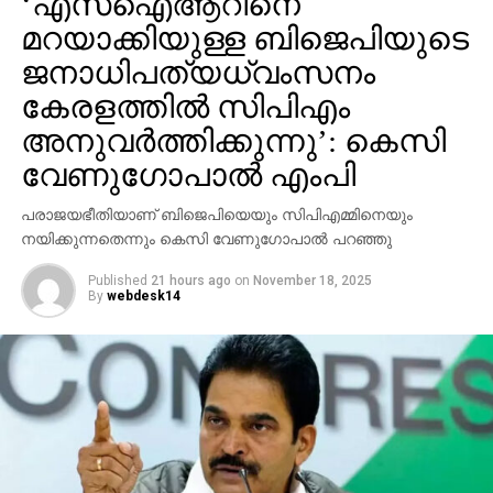
‘എസ്‌ഐആറിനെ
മറയാക്കിയുള്ള ബിജെപിയുടെ
ജനാധിപത്യധ്വംസനം
കേരളത്തില്‍ സിപിഎം
അനുവര്‍ത്തിക്കുന്നു’: കെസി
വേണുഗോപാല്‍ എംപി
പരാജയഭീതിയാണ് ബിജെപിയെയും സിപിഎമ്മിനെയും
നയിക്കുന്നതെന്നും കെസി വേണുഗോപാല്‍ പറഞ്ഞു
Published
21 hours ago
on
November 18, 2025
By
webdesk14