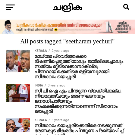
All posts tagged "seetharam yechuri"
KERALA
2 years ago
മാധ്യമ പ്രവര്‍ത്തകരെ
ഭീഷണിപ്പെടുത്തിയാലും ജയിലിലടച്ചാലും
സത്യം മൂടിവെക്കാനാകില്ല;
പിണറായിക്കെതിരെ ഒളിയമ്പുമായി
സീതാറാം യെച്ചൂരി
INDIA
3 years ago
സി പി ഐ എം പിന്തുണ വ്യക്തിക്കല്ല,
നിയമവാഴ്‌ചയും ഭരണഘടനയും
ജനാധിപത്യവും
സംരക്ഷിക്കുന്നതിനാണെന്ന് സീതാറാം
യെച്ചൂരി
KERALA
5 years ago
സീതാറാം യെച്ചൂരിക്കെതിരെ നടക്കുന്നത്
ഭരണകൂട ഭീകരത; പിന്തുണ പ്രഖ്യാപിച്ച്