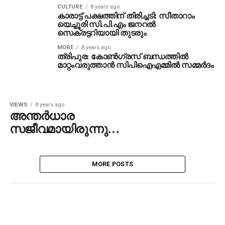
CULTURE
8 years ago
കാരാട്ട് പക്ഷത്തിന് തിരിച്ചടി: സീതാറാം
യെച്ചൂരി സി.പി.എം ജനറല്‍
സെക്രട്ടറിയായി തുടരും
MORE
8 years ago
ത്രിപുര: കോണ്‍ഗ്രസ്‌ ബന്ധത്തില്‍
മാറ്റംവരുത്താന്‍ സിപിഐഎമ്മില്‍ സമ്മര്‍ദം
VIEWS
8 years ago
അന്തര്‍ധാര
സജീവമായിരുന്നു…
MORE POSTS