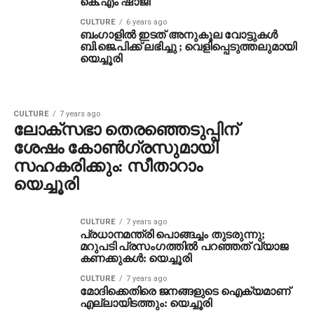
കെ.എം ഷാജി
CULTURE
6 years ago
ബംഗാളില്‍ ഇടത് അനുകൂല വോട്ടുകള്‍
ബി.ജെ.പിക്ക് ലഭിച്ചു ; വെളിപ്പെടുത്തലുമായി
യെച്ചൂരി
CULTURE
7 years ago
ലോക്‌സഭാ തെരഞ്ഞെടുപ്പിന്
ശേഷം കോണ്‍ഗ്രസുമായി
സഹകരിക്കും: സീതാറാം
യെച്ചൂരി
CULTURE
7 years ago
പ്രധാനമന്ത്രി പൊങ്ങച്ചം തുടരുന്നു;
മറുപടി പ്രസംഗത്തില്‍ പറഞ്ഞത് വ്യാജ
കണക്കുകള്‍: യെച്ചൂരി
CULTURE
7 years ago
മോദിക്കെതിരെ ജനങ്ങളുടെ ഐക്യമാണ്
എല്ലായിടത്തും: യെച്ചൂരി