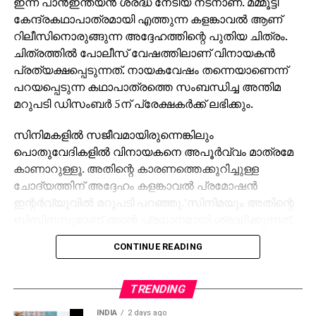
ഇന്ന് പാന്‍ഇന്ത്യന്‍ ശ്രദ്ധ നേടിയ നടനാണ്. മമ്മൂട്ടി
കേന്ദ്രകഥാപാത്രമായി എത്തുന്ന കളങ്കാവല്‍ ആണ്
റിലീസിനൊരുങ്ങുന്ന അദ്ദേഹത്തിന്റെ പുതിയ ചിത്രം.
ചിത്രത്തില്‍ പോലീസ് വേഷത്തിലാണ് വിനായകന്‍
പ്രത്യക്ഷപ്പെടുന്നത്. നായകവേഷം തന്നെയാണെന്ന്
പറയപ്പെടുന്ന കഥാപാത്രത്തെ സംബന്ധിച്ച അന്തിമ
മറുപടി ഡിസംബര്‍ 5ന് പ്രേക്ഷകര്‍ക്ക് ലഭിക്കും.
സിനിമകളില്‍ സജീവമായിരുന്നെങ്കിലും
പൊതുവേദികളില്‍ വിനായകനെ അപൂര്‍വ്വം മാത്രമേ
കാണാറുള്ളൂ. അതിന്റെ കാരണത്തെക്കുറിച്ചുള്ള
ചോദ്യത്തിന് അദ്ദേഹം കളങ്കാവല്‍ പ്രമോഷന്‍
ഇന്റര്‍വ്യൂവില്‍ മറുപടി പറഞ്ഞു.’സിനിമയും അതിന്റെ
ബിസിനസുമാണ് ഞാന്‍ പ്രധാനമായി ശ്രദ്ധിക്കുന്നത്.
ജനങ്ങള്‍ക്ക് മുന്നില്‍ സംസാരിക്കാന്‍ അറിയില്ല.
CONTINUE READING
പൊതുവേദിയില്‍ സംസാരിക്കാന്‍ പറ്റുന്നില്ല’ അതിന്റെ
പ്രശ്‌നങ്ങളും അനുഭവിച്ചിട്ടുണ്ട്. പൊതുവേദികളില്‍
പങ്കെടുക്കാന്‍ താല്‍പര്യമില്ലെന്നല്ല,
TRENDING
താല്‍പര്യമുണ്ട്’പക്ഷേ കഴിയുന്നില്ല. പിന്നെ പത്ത്
INDIA
2 days ago