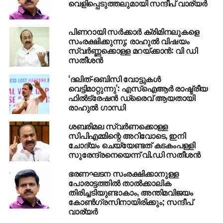
വെളിപ്പെടുത്തലുമായി സന്ദീപ് വാര്യര്‍
My sincere thanks to each
and every Congress
പിണറായി സര്‍ക്കാര്‍ ക്രിമിനലുകളെ
സംരക്ഷിക്കുന്നു; രാഹുല്‍ വിഷയം
worker who toiled for the
സ്വര്‍ണ്ണക്കൊള്ള മറയ്ക്കാന്‍: വി ഡി
സതീശന്‍
party.
‘ദലിത്-ഒബിസി വോട്ടുകള്‍
വെട്ടിമാറ്റുന്നു’: എസ്‌ഐആര്‍ രാഷ്ട്രീയ
— Office of RG
ഫില്‍ട്രേഷന്‍ ഡ്രൈവ് ആയതായി
രാഹുല്‍ ഗാന്ധി
(@OfficeOfRG)
March 5,
2018
ശബരിമല സ്വര്‍ണക്കൊള്ള
സിപിഎമ്മിന്റെ അറിവോടെ, ഇനി
ചോദ്യം ചെയ്യേണ്ടത് കടകംപള്ളി
സുരേന്ദ്രനെയെന്ന് വി.ഡി സതീശന്‍
RELATED TOPICS:
CONGRESS
RAHUL GANDHI
THRIPURA
ഭരണഘടന സംരക്ഷിക്കാനുള്ള
പോരാട്ടത്തില്‍ താല്‍ക്കാലിക
UP NEXT
തിരിച്ചടിയുണ്ടാകാം, അന്തിമവിജയം
‘വലിയ സാമ്പത്തിക ബാധ്യതയില്‍ നിന്ന്
കോണ്‍ഗ്രസിനായിരിക്കും; സന്ദീപ്
ഉഴലുമ്പോഴും അന്യന്റെ പ്രയാസത്തില്‍
വാര്യര്‍
സഹായിക്കാന്‍ മനസ്സു കാണിച്ചവനാണ്