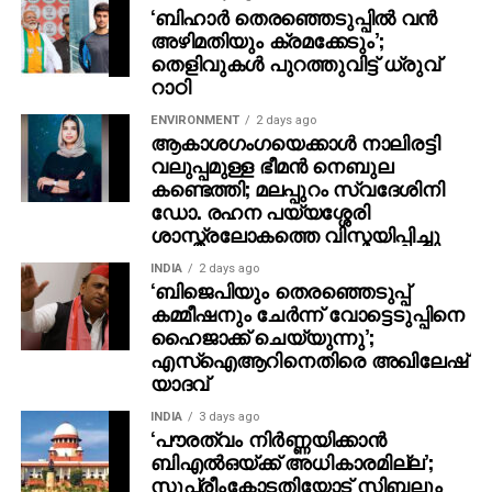
പേരില്‍ രണ്ടുപേര്‍ എനിക്കു ചൊറിയും എന്റെ
‘ബിഹാർ തെരഞ്ഞെടുപ്പിൽ വൻ
സ്വഭാവത്തിന് അനുസരിച്ച് ഞാന്‍ എന്തെങ്കിലുമൊക്കെ
അഴിമതിയും ക്രമക്കേടും’;
പറയാം, അതാണ് പിന്നെ പ്രശ്‌നമാകുന്നത്.
തെളിവുകൾ പുറത്തുവിട്ട് ധ്രുവ്
റാഠി
അതിനേക്കാള്‍ നല്ലത് വീടിനുള്ളില്‍ ഇരിക്കുക
തന്നെയാണ്, എന്നാണ് വിനായകന്‍ വ്യക്തമാക്കിയത്.
ENVIRONMENT
2 days ago
ആകാശഗംഗയെക്കാള്‍ നാലിരട്ടി
വലുപ്പമുള്ള ഭീമന്‍ നെബുല
കണ്ടെത്തി; മലപ്പുറം സ്വദേശിനി
ഡോ. രഹന പയ്യശ്ശേരി
ശാസ്ത്രലോകത്തെ വിസ്മയിപ്പിച്ചു
INDIA
2 days ago
‘ബിജെപിയും തെരഞ്ഞെടുപ്പ്
കമ്മീഷനും ചേർന്ന് വോട്ടെടുപ്പിനെ
ഹൈജാക്ക് ചെയ്യുന്നു’;
എസ്ഐആറിനെതിരെ അഖിലേഷ്
യാദവ്
INDIA
3 days ago
‘പൗരത്വം നിര്‍ണ്ണയിക്കാന്‍
ബിഎല്‍ഒയ്ക്ക് അധികാരമില്ല’;
സുപ്രീംകോടതിയോട് സിബലും