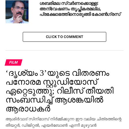
ശുഹൈബ്’; ശുഹൈബിനെക്കുറിച്ചുള്ള
ശബരിമല സ്വര്‍ണക്കൊള്ള:
റിജില്‍മാക്കുറ്റിയുടെ ഫേസ്ബുക്ക് കുറിപ്പ്
അന്വേഷണം തൃപ്തികരമല്ല,
പ്രക്ഷോഭത്തിനൊരുങ്ങി കോണ്‍ഗ്രസ്
DON'T MISS
അറേബ്യന്‍ ഒട്ടകയോട്ട ഫെസ്റ്റിവലിന്
ശഹാനിയയില്‍ ആവേശത്തുടക്കം
CLICK TO COMMENT
FILM
‘ദൃശ്യം 3’യുടെ വിതരണം
പനോരമ സ്റ്റുഡിയോസ്
ഏറ്റെടുത്തു; റിലീസ് തീയതി
സംബന്ധിച്ച് ആശങ്കയിൽ
ആരാധകർ
ആശിർവാദ് സിനിമാസ് നിർമ്മിക്കുന്ന ഈ വലിയ ചിത്രത്തിന്റെ
തീയറ്റർ, ഡിജിറ്റൽ, എയർബോൺ എന്നീ മുഴുവൻ