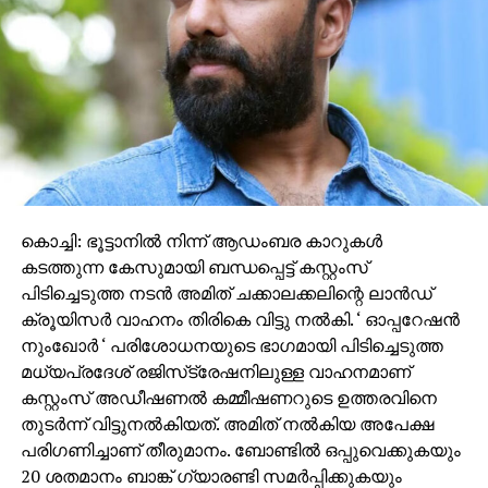
ആമസോൺ പ്രൈം വീഡിയോയിലൂടെ OTT
റിലീസായിരുന്നു. കുടുംബത്തെ സംരക്ഷിക്കാൻ കേബിൾ
ടിവി നെറ്റ്‌വർക്കുടമ ജോര്‍ജുകുട്ടി (മോഹൻലാൽ)
നടത്തുന്ന കഠിന പോരാട്ടമാണ് കഥയുടെ പ്രമേയം.
കൊച്ചി: ഭൂട്ടാനില്‍ നിന്ന് ആഡംബര കാറുകള്‍
കടത്തുന്ന കേസുമായി ബന്ധപ്പെട്ട് കസ്റ്റംസ്
പിടിച്ചെടുത്ത നടന്‍ അമിത് ചക്കാലക്കലിന്റെ ലാന്‍ഡ്
ക്രൂയിസര്‍ വാഹനം തിരികെ വിട്ടു നല്‍കി. ‘ ഓപ്പറേഷന്‍
നുംഖോര്‍ ‘ പരിശോധനയുടെ ഭാഗമായി പിടിച്ചെടുത്ത
മധ്യപ്രദേശ് രജിസ്‌ട്രേഷനിലുള്ള വാഹനമാണ്
കസ്റ്റംസ് അഡീഷണല്‍ കമ്മീഷണറുടെ ഉത്തരവിനെ
തുടര്‍ന്ന് വിട്ടുനല്‍കിയത്. അമിത് നല്‍കിയ അപേക്ഷ
പരിഗണിച്ചാണ് തീരുമാനം. ബോണ്ടില്‍ ഒപ്പുവെക്കുകയും
20 ശതമാനം ബാങ്ക് ഗ്യാരണ്ടി സമര്‍പ്പിക്കുകയും