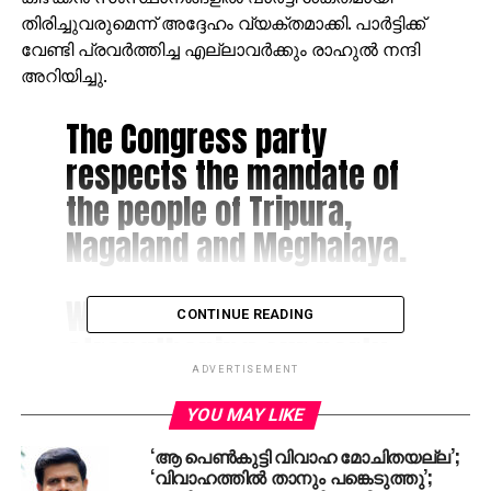
തിരിച്ചുവരുമെന്ന് അദ്ദേഹം വ്യക്തമാക്കി. പാര്‍ട്ടിക്ക്
വേണ്ടി പ്രവര്‍ത്തിച്ച എല്ലാവര്‍ക്കും രാഹുല്‍ നന്ദി
അറിയിച്ചു.
The Congress party
respects the mandate of
the people of Tripura,
Nagaland and Meghalaya.
We are committed to
CONTINUE READING
strengthening our party
across the North East and
ADVERTISEMENT
to winning back the trust
YOU MAY LIKE
of the people.
‘ആ പെണ്‍കുട്ടി വിവാഹ മോചിതയല്ല’;
‘വിവാഹത്തില്‍ താനും പങ്കെടുത്തു’;