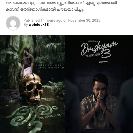
അവകാശങ്ങളും പനോരമ സ്റ്റുഡിയോസ് ഏറ്റെടുത്തതായി
കമ്പനി ഔദ്യോഗികമായി പ്രഖ്യാപിച്ചു.
Published
14 hours ago
on
November 30, 2025
By
webdesk18