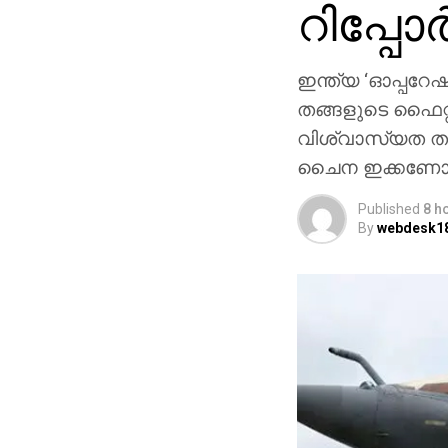
റിപ്പോര്‍ട
ഇന്ത്യ ‘ഓപ്പറേഷന
തങ്ങളുടെ ഫൈറ്റര
വിശ്വാസ്യത തക
ചൈന ഇക്കണോമിക്
Published
8 h
By
webdesk1