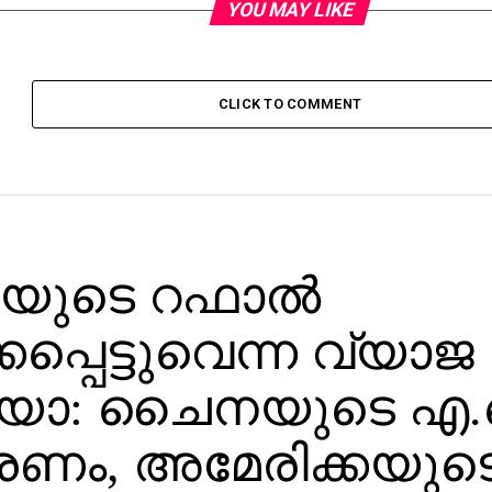
YOU MAY LIKE
CLICK TO COMMENT
യയുടെ റഫാല്‍
്കപ്പെട്ടുവെന്ന വ്യാജ
യോ: ചൈനയുടെ 
രണം, അമേരിക്കയുട