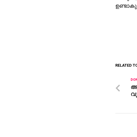
ഉണ്ടാകു
RELATED T
DON
ആല
വൃ