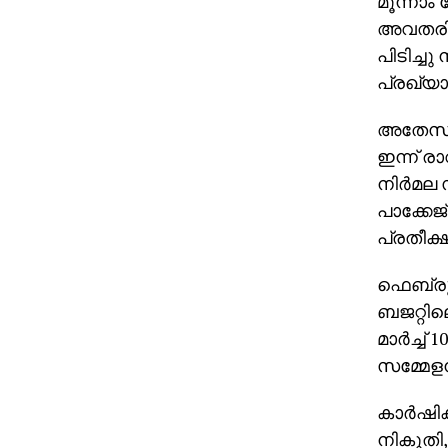
മൂന്നാം 
അവതരിപ്
പിടിച്ചു
പ്രഖ്യാ
അതേസമയം
ഇന്ന് രാ
നിര്‍മല
പാക്കേജ
പ്രതീക്ഷ
ഫെബ്രുവ
ബജറ്റി
മാര്‍ച്ച
സമ്മേളനത
കാര്‍ഷ
നികുതി,