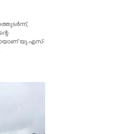
ുടര്‍ന്ന്,
്റെ
ായാണ് യു.എസ്-
.