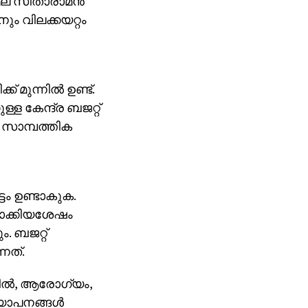
്‍മല സീതാരാമന്‍
നും വിലക്കയറ്റം
ുന്നില്‍ ഉണ്ട്.
്ള കേന്ദ്ര ബജറ്റ്
ല സാമ്പത്തിക
ടം ഉണ്ടാകുക.
യാക്കിയശേഷം
ം. ബജറ്റ്
്നത്.
ല്‍, ആരോഗ്യം,
യാപനങ്ങള്‍