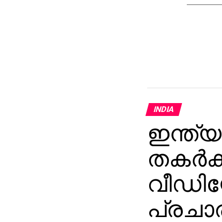
INDIA
ഇന്ത്
തകര്‍ക
വീഡി
പ്രചാ