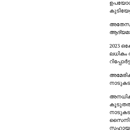
ഉപയോഗക്
കുടിയേറ്
അതേസമയ
ആദ്യമായ
2023 ഒക
ലധികം 
റിപ്പോര്‍ട
അമേരിക
നാടുകടത
അനധികൃത
കൂടുതല
നാടുകടത
സൈനിക ത
സഹായത്