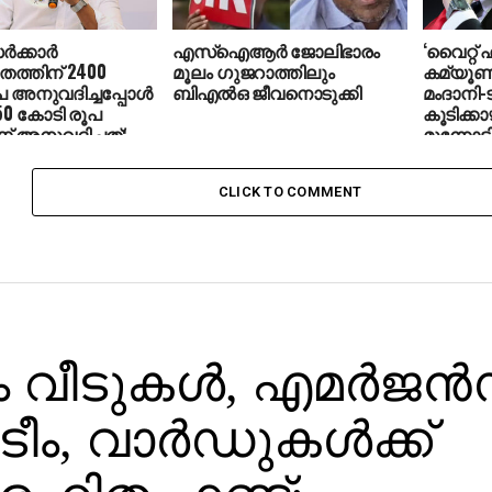
‍ക്കാര്‍
എസ്ഐആർ ജോലിഭാരം
‘വൈറ്റ്
ത്തിന് 2400
മൂലം ​ഗുജറാത്തിലും
കമ്യൂണിസ്
 അനുവദിച്ചപ്പോള്‍
ബിഎൽഒ ജീവനൊടുക്കി
മംദാനി-ട
150 കോടി രൂപ
കൂടിക്കാഴ
് അനുവദിച്ചത്:
മുന്നോടി
്റ്റാലിന്‍
ഭരണകൂ
CLICK TO COMMENT
ം വീടുകള്‍, എമര്‍ജന്
ീം, വാര്‍ഡുകള്‍ക്ക്