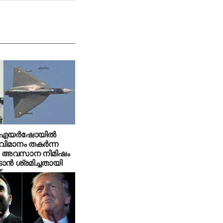
യര്‍ഷോയില്‍
ിമാനം തകര്‍ന്ന
: അവസാന നിമിഷം
ടാന്‍ ശ്രമിച്ചതായി
്