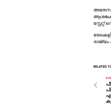
അതേസമയം
ആശങ്കകള
സ്റ്റേറ്റ
രേഖകളില
രാജ്യം
RELATED T
DON
പ
പി
എ
കു