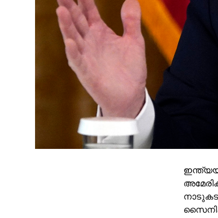
ഇന്ത്യയ
അമേരിക
നാടുകടത
സൈനികര