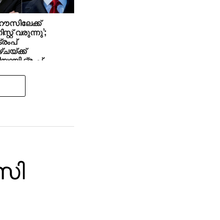
 ഹൗസിലേക്ക്
റ്റ് വരുന്നു’;
്രംപ്
്ചയ്ക്ക്
യായി ട്രംപ്
ടം
‍സി