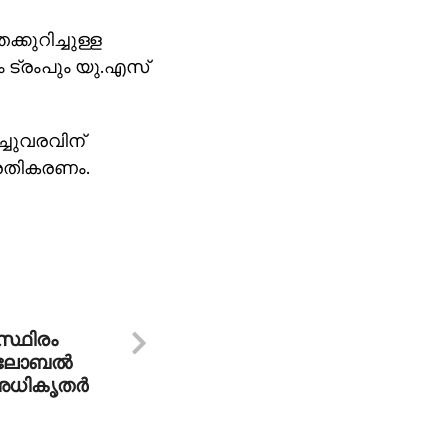
കുറിച്ചുള്ള
 ട്രംപും യു.എസ്
്ചുവരവിന്
്രതികരണം.
 സ്ഥിരം
ഗ്ലോബല്‍
അധികൃതര്‍