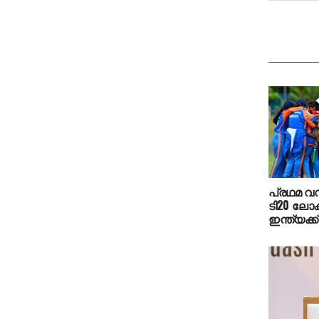
പ്രഥമ 
ടി20 ലോകക
ഇന്ത്യക്ക്