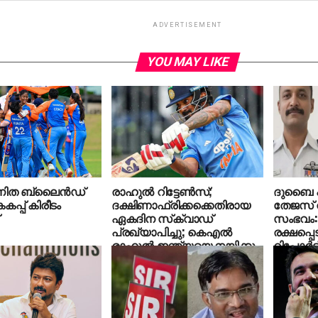
ADVERTISEMENT
YOU MAY LIKE
വനിത ബ്ലൈൻഡ്
രാഹുൽ റിട്ടേൺസ്;
ദുബൈ എ
പ്പ് കിരീടം
ദക്ഷിണാഫ്രിക്കക്കെതിരായ
തേജസ് വ
ഏകദിന സ്‌ക്വാഡ്
സംഭവം
പ്രഖ്യാപിച്ചു; കെഎൽ
രക്ഷപ്പെ
രാഹുൽ ഇന്ത്യയെ നയിക്കും
റിപ്പോര്‍ട്ട