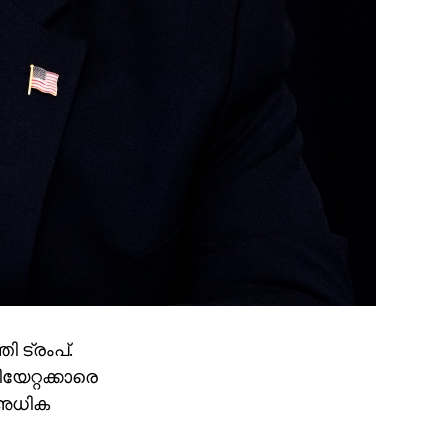
 ട്രംപ്.
േറ്റക്കാരെ
് അധിക