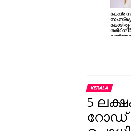
കേന്ദ്ര സര്
സംസ്‌കൃത
കോടി രൂപ
തമിഴിന് 
മാത്രമാണ
ഉദയനിധി സ
KERALA
5 ലക്ഷ
റോഡ് ട