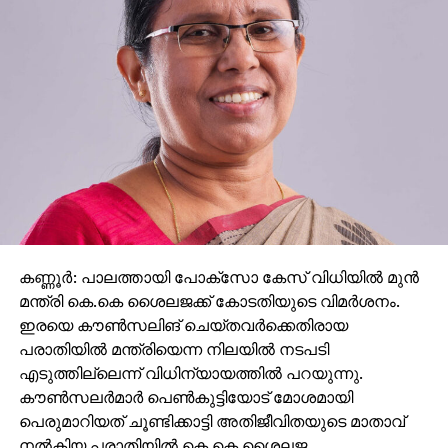
സിപിഎമ്മാണ് കോണ്‍ഗ്രസ് സ്ഥാനാര്‍ഥിക്ക് നേരെ
ജനാധിപത്യവിരുദ്ധത അഴിച്ചുവിട്ടതെന്നും
വേണുഗോപാല്‍ പരിഹസിച്ചു.
എസ്‌ഐആര്‍ ധൃതിപിടിച്ച് നടപ്പിലാക്കണമെന്ന കേന്ദ്ര
തെരഞ്ഞെടുപ്പ് കമ്മീഷന്റെ പിടിവാശി ബിജെപിയെ
സഹായിക്കാനാണ്. അതിനിടെയാണ് എസ് ഐ ആര്‍
മറയാക്കി സിപിഎം കള്ളവോട്ട് ചേര്‍ക്കലും, വോട്ടു
നിഷേധിക്കലും നടത്തുന്നത്. ബിജെപിയെപ്പോലെ
സിപിഎമ്മിന്റെ കപട മതേതരവാദവും ജനാധിപത്യ
സംവിധാനത്തിന് ശാപമാണ്. രാഷ്ട്രീപക്ഷപാത
നിലപാടിന്റെ പേരില്‍ സിപിഎമ്മിന്റെ ഭീഷണിയാണ്
കണ്ണൂര്‍: പാലത്തായി പോക്സോ കേസ് വിധിയില്‍ മുന്‍
പയ്യന്നൂരില്‍ ബിഎല്‍ഒയുടെ ആത്മഹത്യയ്ക്ക്
മന്ത്രി കെ.കെ ശൈലജക്ക് കോടതിയുടെ വിമര്‍ശനം.
കാരണമെന്നും കെസി വേണുഗോപാല്‍ പറഞ്ഞു.
ഇരയെ കൗണ്‍സലിങ് ചെയ്തവര്‍ക്കെതിരായ
പരാതിയില്‍ മന്ത്രിയെന്ന നിലയില്‍ നടപടി
എടുത്തില്ലെന്ന് വിധിന്യായത്തില്‍ പറയുന്നു.
കൗണ്‍സലര്‍മാര്‍ പെണ്‍കുട്ടിയോട് മോശമായി
പെരുമാറിയത് ചൂണ്ടിക്കാട്ടി അതിജീവിതയുടെ മാതാവ്
നല്‍കിയ പരാതിയില്‍ കെ.കെ ശൈലജ