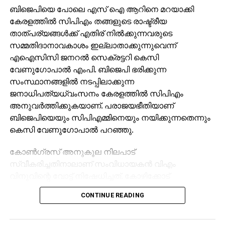
ബിജെപിയെ പോലെ എസ് ഐ ആറിനെ മറയാക്കി
കേരളത്തില്‍ സിപിഎം തങ്ങളുടെ രാഷ്ട്രീയ
താത്പര്യങ്ങള്‍ക്ക് എതിര് നില്‍ക്കുന്നവരുടെ
RELATED TOPICS:
സമ്മതിദാനാവകാശം ഇല്ലാതാക്കുന്നുവെന്ന്
UP NEXT
എഐസിസി ജനറല്‍ സെക്രട്ടറി കെസി
വിവാദങ്ങളില്ലാതെ, പക്വതയോടെ ട്രംപിന്റെ
വേണുഗോപാല്‍ എംപി. ബിജെപി ഭരിക്കുന്ന
വിജയ പ്രഭാഷണം
സംസ്ഥാനങ്ങളില്‍ നടപ്പിലാക്കുന്ന
DON'T MISS
ജനാധിപത്യധ്വംസനം കേരളത്തില്‍ സിപിഎം
പുതിയ 500,2000 നോട്ടുകളുടെ പ്രത്യേകതകള്‍
അനുവര്‍ത്തിക്കുകയാണ്. പരാജയഭീതിയാണ്
ഇവയാണ്
ബിജെപിയെയും സിപിഎമ്മിനെയും നയിക്കുന്നതെന്നും
കെസി വേണുഗോപാല്‍ പറഞ്ഞു.
കോണ്‍ഗ്രസ് അനുകൂല നിലപാട്
സ്വീകരിച്ചതിനാലാണ് സംവിധായകന്‍ വിഎം
വിനുവിന്റെ വോട്ട് നിഷേധിച്ചത്. കോഴിക്കോട്
കോര്‍പറേഷന്‍ തെരഞ്ഞെടുപ്പില്‍ യുഡിഎഫ്
CONTINUE READING
സ്ഥാനാര്‍ത്ഥിയാണ് വിനു. മുന്‍ തെരഞ്ഞെടുപ്പുകളില്‍
വോട്ട് ചെയ്ത വിനുവിനും കുടുംബത്തിനും വോട്ട്
നിഷേധിക്കുന്നത് മൗലികാവകാശങ്ങളുടെ ലംഘനമാണ്.