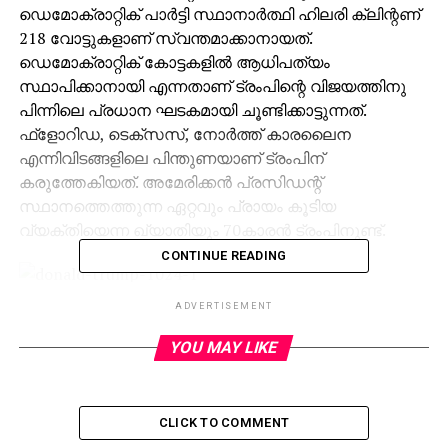
ഡെമോക്രാറ്റിക് പാര്‍ട്ടി സ്ഥാനാര്‍ത്ഥി ഹിലരി ക്ലിന്റണ്
218 വോട്ടുകളാണ് സ്വന്തമാക്കാനായത്.
ഡെമോക്രാറ്റിക് കോട്ടകളില്‍ ആധിപത്യം
സ്ഥാപിക്കാനായി എന്നതാണ് ട്രംപിന്റെ വിജയത്തിനു
പിന്നിലെ പ്രധാന ഘടകമായി ചൂണ്ടിക്കാട്ടുന്നത്.
ഫ്‌ളോറിഡ, ടെക്‌സസ്, നോര്‍ത്ത് കാരലൈന
എന്നിവിടങ്ങളിലെ പിന്തുണയാണ് ട്രംപിന്
കരുത്തേകിയത്. അമേരിക്കന്‍ പ്രസിഡന്റ്
സ്ഥാനത്തെത്തുന്ന ഏറ്റവും പ്രായം കൂടിയ
വ്യക്തിയെന്ന ഖ്യാതിയും 70കാരന്‍ ട്രംപിനുണ്ട്.
CONTINUE READING
എല്ലാ അമേരിക്കക്കാരെയും ഒരുപോലെ
ADVERTISEMENT
കാണുന്നതായി ട്രംപ് ജനങ്ങളെ അഭിസംബോധന
ചെയ്ത് സംസാരിക്കവെ പറഞ്ഞു. വിവേചനമില്ലാതെ
YOU MAY LIKE
എല്ലാ രാജ്യങ്ങളുമായി സഹകരിച്ച് മുന്നോട്ടു
പോകുമെന്നും അദ്ദേഹം പറഞ്ഞു. 221 വോട്ടുകളിലൂടെ
യു.എസ് ഹൗസിലും 51 വോട്ടുകളിലൂടെ സെനറ്റിലും
CLICK TO COMMENT
റിപ്പബ്ലിക്കന്‍ പാര്‍ട്ടിക്കു തന്നെയാണ് ഭൂരിപക്ഷം.