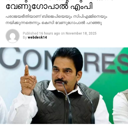
വേണുഗോപാല്‍ എംപി
Watch Video:
പരാജയഭീതിയാണ് ബിജെപിയെയും സിപിഎമ്മിനെയും
നയിക്കുന്നതെന്നും കെസി വേണുഗോപാല്‍ പറഞ്ഞു
Published
16 hours ago
on
November 18, 2025
By
webdesk14