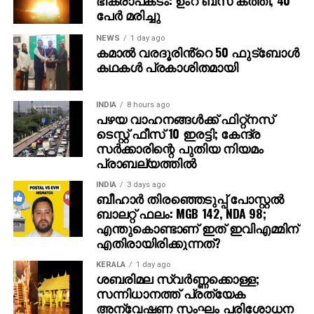
ഭീകരാപകടം: ഉംറ ബസ് കത്തി, 40
പേര്‍ മരിച്ചു
മോശമായ അനുഭവമാണ് കുട്ടിക്കുണ്ടായത്.
NEWS
1 day ago
ഈ സാഹചര്യത്തിലാണ് അന്നത്തെ വനിതാ
കമാൽ വരദൂരിൻ്റെ 50 ഫുട്ബോൾ
ശിശുക്ഷേമ വകുപ്പ് മന്ത്രിയായ കെ.കെ ശൈലജക്ക്
കഥകൾ പ്രകാശിതമായി
മാതാവ് പരാതി നല്‍കുന്നത്. കൗണ്‍സലര്‍മാരുടെ
അടുത്ത് നിന്ന് കടുത്ത മാനസിക പീഡനങ്ങളാണ് കുട്ടി
INDIA
8 hours ago
അനുഭവിച്ചതെന്ന് പരാതിയില്‍ പറയുന്നു. ഈ
പഴയ വാഹനങ്ങള്‍ക്ക് ഫിറ്റ്‌നസ്
പരാതിയില്‍ ശൈലജ ഒരു നടപടിയും
ടെസ്റ്റ് ഫീസ് 10 ഇരട്ടി; കേന്ദ്ര
സ്വീകരിക്കാത്തതാണ് കോടതിയുടെ വിധിന്യായത്തില്‍
സര്‍ക്കാരിന്റെ പുതിയ നിയമം
പ്രാബല്യത്തില്‍
എടുത്ത് പറയുന്നത്.
INDIA
3 days ago
ബീഹാർ തിരഞ്ഞെടുപ്പ് പോസ്റ്റൽ
ബാലറ്റ് ഫലം: MGB 142, NDA 98;
എന്തുകൊണ്ടാണ് ഇത് ഇവിഎമ്മിന്
എതിരായിരിക്കുന്നത്?
KERALA
1 day ago
ശബരിമല സ്വര്‍ണ്ണക്കൊള്ള;
സന്നിധാനത്ത് പ്രത്യേക
അന്വേഷണ സംഘം പരിശോധന