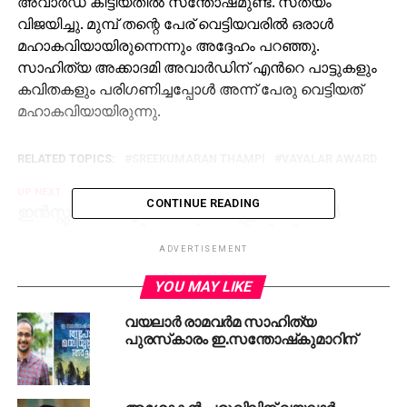
അവാർഡ് കിട്ടിയതിൽ സന്തോഷമുണ്ട്. സത്യം
വിജയിച്ചു. മുമ്പ് തന്റെ പേര് വെട്ടിയവരിൽ ഒരാൾ
മഹാകവിയായിരുന്നെന്നും അദ്ദേഹം പറഞ്ഞു.
സാഹിത്യ അക്കാദമി അവാർഡിന് എൻറെ പാട്ടുകളും
കവിതകളും പരിഗണിച്ചപ്പോൾ അന്ന് പേരു വെട്ടിയത്
മഹാകവിയായിരുന്നു.
RELATED TOPICS:
SREEKUMARAN THAMPI
VAYALAR AWARD
UP NEXT
CONTINUE READING
ഇന്‍സ്റ്റഗ്രാമിലൂടെ പരിചയപ്പെട്ട വനിതകള്‍
കെണിയൊരുക്കി; കോഴിക്കോട്ട് ബിസിനസുകാരന്
നഷ്ടം 2.85 കോടി
ADVERTISEMENT
DON'T MISS
YOU MAY LIKE
ലോകത്ത് നടക്കുന്നതെല്ലാം മണത്തറിയും,
എന്നിട്ടും മൊസാദിന് പിഴച്ചതെവിടെ;
വയലാര്‍ രാമവര്‍മ സാഹിത്യ
ചോദ്യങ്ങള്‍ ബാക്കിയാവുന്നു
പുരസ്‌കാരം ഇ.സന്തോഷ്‌കുമാറിന്
അശോകന്‍ ചരുവിലിന് വയലാര്‍