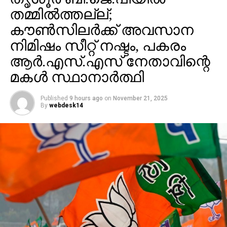
തമ്മില്‍ത്തല്ല്;
കൗണ്‍സിലര്‍ക്ക് അവസാന
നിമിഷം സീറ്റ് നഷ്ടം, പകരം
ആര്‍.എസ്.എസ് നേതാവിന്റെ
മകള്‍ സ്ഥാനാര്‍ത്ഥി
Published
9 hours ago
on
November 21, 2025
By
webdesk14