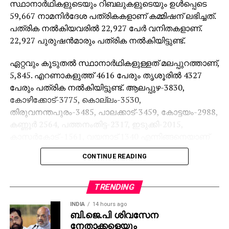
സ്ഥാനാര്‍ഥികളുടെയും റിബലുകളുടെയും ഉള്‍പ്പെടെ
59,667 നാമനിര്‍ദേശ പത്രികകളാണ് കമ്മിഷന് ലഭിച്ചത്.
പത്രിക നല്‍കിയവരില്‍ 22,927 പേര്‍ വനിതകളാണ്.
22,927 പുരുഷന്‍മാരും പത്രിക നല്‍കിയിട്ടുണ്ട്.
ഏറ്റവും കൂടുതല്‍ സ്ഥാനാര്‍ഥികളുള്ളത് മലപ്പുറത്താണ്,
5,845. എറണാകളുത്ത് 4616 പേരും തൃശൂരില്‍ 4327
പേരും പത്രിക നല്‍കിയിട്ടുണ്ട്. ആലപ്പുഴ-3830,
കോഴിക്കോട്-3775, കൊല്ലം-3530,
തിരുവനന്തപുരം-3485, പാലക്കാട്-3459, കോട്ടയം-2988,
കണ്ണൂര്‍ 2564, പത്തനംതിട്ട-2317, ഇടുക്കി-2015,
കാസര്‍കോട് -1561, വയനാട് 1340 എന്നിങ്ങനെയാണ്
മറ്റ് ജില്ലകളിലെ സ്ഥാനാര്‍ഥികളുടെ എണ്ണം.
CONTINUE READING
നാമനിര്‍ദേശപത്രികകളുടെ സൂക്ഷ്മപരിശോധന
ശനിയാഴ്ച രാവിലെ 10 മുതല്‍ ആരംഭിക്കും. ബന്ധപ്പെട്ട
TRENDING
വരണാധികാരികളാണ് നാമനിര്‍ദേശപത്രികകളുടെ
INDIA
14 hours ago
സൂക്ഷ്മപരിശോധന നടത്തുക. നാമനിര്‍ദേശ
ബി.ജെ.പി ശിവസേന
പത്രികകളുടെ സൂക്ഷ്മ പരിശോധനാ വേളയില്‍
നേതാക്കളെയും