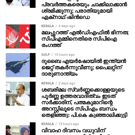
സ്ഥാനാര്‍ത്ഥിക്കൊപ്പം തിരഞ്ഞെടുപ്പ് ഏജന്റ്,
പ്രവര്‍ത്തകരെയും ചാക്കിലാക്കാന്‍
നിര്‍ദേശകന്‍ എന്നിവര്‍ക്കു പുറമേ സ്ഥാനാര്‍ത്ഥി എഴുതി
ശ്രമിക്കുന്നു; പരാതിയുമായി
ഏക്‌നാഥ് ഷിന്‍ഡെ
നല്‍കുന്ന ഒരാള്‍ക്കുകൂടി വരണാധികാരിയുടെ
മുറിയിലേക്ക് പ്രവേശനം അനുവദിക്കും.
KERALA
3 days ago
സൂക്ഷ്മപരിശോധനാ സമയം എല്ലാ
മലപ്പുറത്ത് എല്‍ഡിഎഫില്‍ ഭിന്നത;
സിപിഎമ്മിനെതിരെ സിപിഐ
സ്ഥാനാര്‍ത്ഥികളുടേയും നാമനിര്‍ദേശ പത്രികകള്‍
രംഗത്ത്
പരിശോധിക്കുന്നതിനുള്ള സൗകര്യം ഇവര്‍ക്ക് ലഭിക്കും.
സൂക്ഷ്മപരിശോധനയ്ക്ക് ശേഷം സ്വീകരിക്കപ്പെട്ട
GULF
15 hours ago
പത്രികകള്‍ സമര്‍പ്പിച്ച സ്ഥാനാര്‍ഥികളുടെ പട്ടിക
ദുബൈ എയര്‍ഷോയില്‍ ഇന്ത്യന്‍
ജെറ്റ് തകര്‍ന്നുവീണു; പൈലറ്റിന്
റിട്ടേണിംഗ് ഓഫീസര്‍ പ്രസിദ്ധീകരിക്കും.
ദാരുണാന്ത്യം
KERALA
2 days ago
ശബരിമല സ്വര്‍ണ്ണക്കൊള്ളയുടെ
പൂര്‍ണ്ണ ഉത്തരവാദിത്വം ഇടത്
സര്‍ക്കാരിന്, പത്മകുമാറിന്റെ
അറസ്റ്റിലൂടെ സിപിഎം ബന്ധം
തെളിഞ്ഞു: പി.കെ കുഞ്ഞാലിക്കുട്ടി
KERALA
13 hours ago
വിവാഹ ദിവസം വധുവിന്