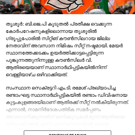
തൃശൂർ: ബി.ജെ.പി കൂടുതൽ പ്രതീക്ഷ വെക്കുന്ന
കോർപറേഷനുകളിലൊന്നായ തൃശൂരിൽ
ഗ്രൂപ്പുപോരിൽ സിറ്റിങ് കൗൺസിലറായ ജില്ല
നേതാവിന് അവസാന നിമിഷം സീറ്റ് നഷ്ടമായി. മേയർ
സ്ഥാനത്തേക്കടക്കം ഉയർത്തിക്കാട്ടപ്പെട്ടിരുന്ന
പൂങ്കുന്നത്തുനിന്നുള്ള കൗൺസിലർ വി.
ആതിരയെയാണ് സ്ഥാനാർഥിപ്പട്ടികയിൽനിന്ന്
വെള്ളിയാഴ്ച ഒഴിവാക്കിയത്.
സംസ്ഥാന സെക്രട്ടറി എം.ടി. രമേശ് പ്രഖ്യാപിച്ച
രണ്ടാംഘട്ട സ്ഥാനാർഥിപ്പട്ടികയിൽ രണ്ടാം ഡിവിഷനായ
കുട്ടംകുളങ്ങരയിലാണ് ആതിരക്ക് സീറ്റ് നൽകിയിരുന്നത്.
എന്നാൽ, നാമനിർദേശപത്രിക സമർപ്പണം
അവസാനിക്കുന്നതിന് മണിക്കൂറുകൾ മുമ്പ് ആതിരയെ
ഒഴിവാക്കി ആർ.എസ്.എസ് നേതാവിന്റെ മകളെ
സ്ഥാനാർഥിയാക്കുകയായിരുന്നു. ആർ.എസ്.എസ്