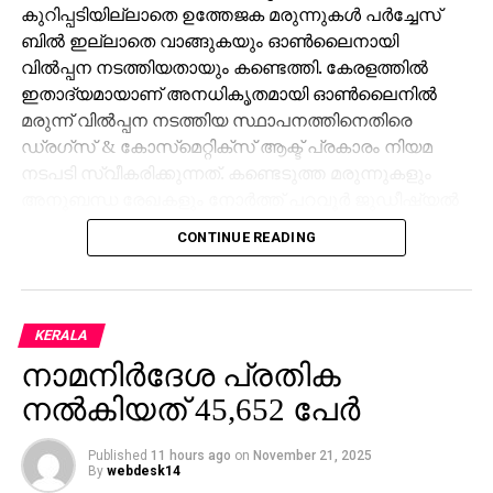
കുറിപ്പടിയില്ലാതെ ഉത്തേജക മരുന്നുകള്‍ പര്‍ച്ചേസ്
ബില്‍ ഇല്ലാതെ വാങ്ങുകയും ഓണ്‍ലൈനായി
വില്‍പ്പന നടത്തിയതായും കണ്ടെത്തി. കേരളത്തില്‍
ഇതാദ്യമായാണ് അനധികൃതമായി ഓണ്‍ലൈനില്‍
മരുന്ന് വില്‍പ്പന നടത്തിയ സ്ഥാപനത്തിനെതിരെ
ഡ്രഗ്‌സ് & കോസ്‌മെറ്റിക്‌സ് ആക്ട് പ്രകാരം നിയമ
നടപടി സ്വീകരിക്കുന്നത്. കണ്ടെടുത്ത മരുന്നുകളും
അനുബന്ധ രേഖകളും നോര്‍ത്ത് പറവൂര്‍ ജുഡീഷ്യല്‍
ഫസ്റ്റ് ക്ലാസ്സ് മജിസ്‌ട്രേറ്റ് കോടതിയില്‍ ഹാജരാക്കി.
CONTINUE READING
വിവിധ സംസ്ഥാനങ്ങളില്‍ നിന്ന് അനധികൃതമായ
മരുന്നുകള്‍ ഓണ്‍ലൈന്‍ വഴി വാങ്ങുന്നത് തടയാനും
ആവശ്യമായ ഇടപെടലുകള്‍ നടത്താനും കേരളം
KERALA
നേരത്തെ കേന്ദ്ര ആരോഗ്യമന്ത്രാലയത്തിനോട്
നാമനിര്‍ദേശ പ്രതിക
അഭ്യര്‍ത്ഥിച്ചിരുന്നു. അത്തരം സ്ഥാപനങ്ങള്‍ക്കെതിരെ
നല്‍കിയത് 45,652 പേര്‍
കര്‍ശന നടപടി സ്വീകരിക്കാന്‍ ഡ്രഗ്‌സ്
കണ്‍ട്രോള്‍ക്കും നിര്‍ദേശം നല്‍കിയിരുന്നു.
കേരളത്തില്‍ നിന്ന് ഇത്തരത്തില്‍ ഓണ്‍ലൈന്‍ മരുന്ന്
Published
11 hours ago
on
November 21, 2025
By
webdesk14
വ്യാപാരം നടക്കുന്നതായി വിവരം ഉണ്ടായിരുന്നില്ല.