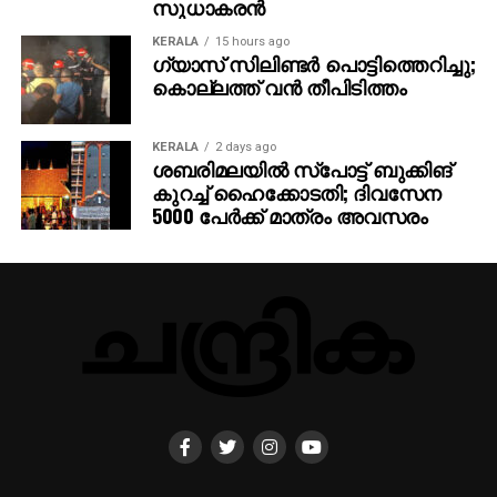
സുധാകരന്‍
KERALA
15 hours ago
ഗ്യാസ് സിലിണ്ടര്‍ പൊട്ടിത്തെറിച്ചു;
കൊല്ലത്ത് വന്‍ തീപിടിത്തം
KERALA
2 days ago
ശബരിമലയില്‍ സ്‌പോട്ട് ബുക്കിങ്
കുറച്ച് ഹൈക്കോടതി; ദിവസേന
5000 പേര്‍ക്ക് മാത്രം അവസരം