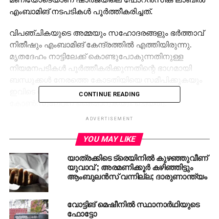
എംബാമിങ് നടപടികള്‍ പൂര്‍ത്തീകരിച്ചത്.
വിപഞ്ചികയുടെ അമ്മയും സഹോദരങ്ങളും ഭര്‍ത്താവ്
നിതീഷും എംബാമിങ് കേന്ദ്രത്തില്‍ എത്തിയിരുന്നു.
മൃതദേഹം നാട്ടിലേക്ക് കൊണ്ടുപോകുന്നതിനുള്ള
നിയമനപടികള്‍ പൂര്‍ത്തീകരിക്കുന്നതിന്റെ ഭാഗമായി
ബന്ധുക്കള്‍ നേരത്തെ കോടതിയിയെ സമീപിക്കുകയും
ഇവിടെ നിന്ന് ലഭിച്ച രേഖകള്‍ ഇന്ത്യന്‍
CONTINUE READING
കോണ്‍സുലേറ്റിന് കൈമാറുകയും ചെയ്തു.
ADVERTISEMENT
ദുബൈയിലെ ജബല്‍ അലി ശ്മശാനത്തില്‍
വിപഞ്ചികയുടെ മകള്‍ വൈഭവിയുടെ മൃതദേഹം
YOU MAY LIKE
നേരത്തെ ഹിന്ദു മതാചാരപ്രകാരം സംസ്‌കരിച്ചിരുന്നു.
യാത്രക്കിടെ ട്രെയിനില്‍ കുഴഞ്ഞുവീണ്
ഈ മാസം എട്ടിനാണ് വിപഞ്ചികയും മകളും ഫ്‌ലാറ്റില്‍
യുവാവ് ; അരമണിക്കൂർ കഴിഞ്ഞിട്ടും
മരിച്ച നിലയില്‍ കാണ്ടെത്തിയത്. മകളെ
ആംബുലൻസ് വന്നില്ല; ദാരുണാന്ത്യം
കൊലപ്പെടുത്തിയ ശേഷം വിപഞ്ചിക ആത്മഹത്യ
ചെയ്യുകയായിരുന്നു. ഭര്‍തൃ പീഡനമാണ് മരണ
വോട്ടിങ് മെഷീനില്‍ സ്ഥാനാര്‍ഥിയുടെ
കാരണമെന്നാണ് ബന്ധുക്കളുടെ ആരോപണം.
ഫോട്ടോ