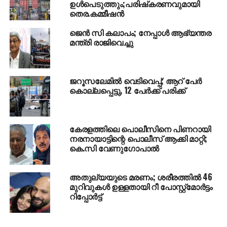
ഉള്‍പെടുത്തും;പരിഷ്‌കരണവുമായി
തെര.കമ്മീഷന്‍
RELATED TOPICS:
LATEST NEWS
SHARJAH
VIPANCHIKA
ജെന്‍ സി കലാപം; നേപ്പാള്‍ ആഭ്യന്തര
UP NEXT
മന്ത്രി രാജിവെച്ചു
ഡല്‍ഹി വിമാനത്താവളത്തില്‍ ഇറങ്ങിയ എയര്‍
ഇന്ത്യ വിമാനത്തില്‍ തീപിടിത്തം
DON'T MISS
പ്രായമൊരിക്കലും പോരാട്ടവീര്യത്തിന്
ജറൂസലേമില്‍ വെടിവെപ്പ്; ആറ് പേര്‍
തടസ്സമാകില്ലെന്ന സന്ദേശം നല്‍കിയ
കൊല്ലപ്പെട്ടു, 12 പേര്‍ക്ക് പരിക്ക്
നേതാവായിരുന്നു വി.എസ്; വി.ഡി സതീശന്‍
കേരളത്തിലെ പൊലീസിനെ പിണറായി
നരനായാട്ടിന്റെ പൊലീസ് ആക്കി മാറ്റി;
കെ.സി വേണുഗോപാല്‍
അതുല്യയുടെ മരണം; ശരീരത്തില്‍ 46
മുറിവുകള്‍ ഉള്ളതായി റീ പോസ്റ്റ്മോര്‍ട്ടം
റിപ്പോര്‍ട്ട്