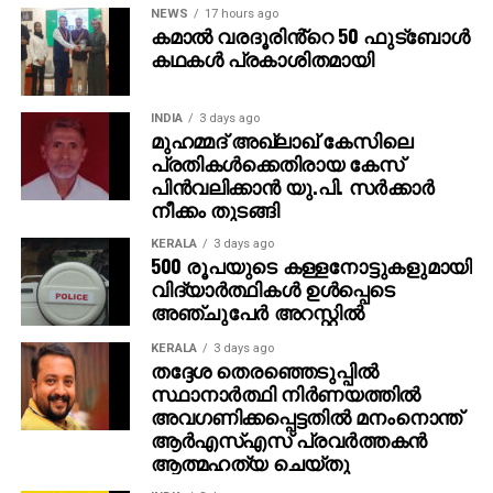
സ്വര്‍ണവില രണ്ടുതവണ താഴ്ന്നിരുന്നു. ഗ്രാമിന് മൊത്തം
NEWS
17 hours ago
145 രൂപ, പവന് 1,160 രൂപ ഇടിഞ്ഞ് പവന് 93,160 രൂപ
കമാൽ വരദൂരിൻ്റെ 50 ഫുട്ബോൾ
ആയിരുന്നു. ശനിയാഴ്ചയും വിലയില്‍ ഇടിവ്
കഥകൾ പ്രകാശിതമായി
രേഖപ്പെടുത്തി. പവന് 1,140 രൂപ കുറച്ച് 91,720 രൂപ
ആയി. ഞായറാഴ്ചയും ഇതേ നിരക്കാണ് നിലനിന്നത്.
INDIA
3 days ago
മുഹമ്മദ് അഖ്‌ലാഖ് കേസിലെ
പ്രതികള്‍ക്കെതിരായ കേസ്
പിന്‍വലിക്കാന്‍ യു.പി. സര്‍ക്കാര്‍
നീക്കം തുടങ്ങി
KERALA
3 days ago
500 രൂപയുടെ കള്ളനോട്ടുകളുമായി
വിദ്യാര്‍ത്ഥികള്‍ ഉള്‍പ്പെടെ
അഞ്ചുപേര്‍ അറസ്റ്റില്‍
KERALA
3 days ago
തദ്ദേശ തെരഞ്ഞെടുപ്പില്‍
സ്ഥാനാര്‍ത്ഥി നിര്‍ണയത്തില്‍
അവഗണിക്കപ്പെട്ടതില്‍ മനംനൊന്ത്
ആര്‍എസ്എസ് പ്രവര്‍ത്തകന്‍
ആത്മഹത്യ ചെയ്തു