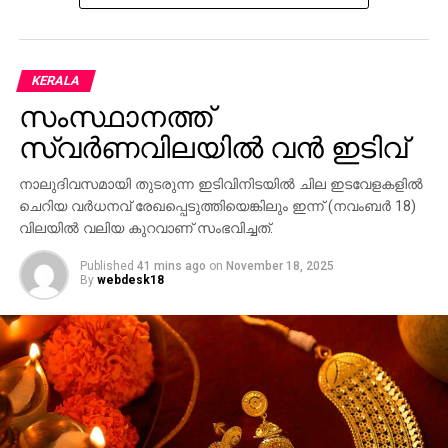
നില ഗുരുതരമാണെന്ന് ആശുപത്രി അധികൃതര്‍
അറിയിച്ചു.
KERALA
അപകടത്തെ തുടര്‍ന്ന് ലോറി നിയന്ത്രണം വിട്ട് മറിഞ്ഞു.
ക്രെയിന്‍ ഉപയോഗിച്ച് വാഹനം മാറ്റാനുള്ള ശ്രമം
സംസ്ഥാനത്ത്
തുടരുകയാണ്. തിരുവല്ല പൊലീസ്, അഗ്നിശമനസേന
സ്വര്‍ണവിലയില്‍ വന്‍ ഇടിവ്
എന്നിവരും സ്ഥലത്തെത്തി. അപകടം കാരണം റോഡില്‍
വലിയ ഗതാഗതക്കുരുക്കാണ് അനുഭവപ്പെട്ടത്.
നാലുദിവസമായി തുടരുന്ന ഇടിവിനിടയില്‍ ചില ഇടവേളകളില്‍
ചെറിയ വര്‍ധനവ് രേഖപ്പെടുത്തിയെങ്കിലും ഇന്ന് (നവംബര്‍ 18)
വിലയില്‍ വലിയ കുറവാണ് സംഭവിച്ചത്.
Published
41 mins ago
on
November 18, 2025
By
webdesk18