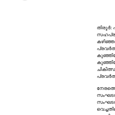
തിരൂര്‍:
സഹപ്രവര്
കഴിഞ്ഞദ
പ്രവര്‍ത
കുഞ്ഞിമ
കുഞ്ഞിമ
ചികിത്സ
പ്രവര്‍ത
നേരത്തെ
സംഘടനകള
സംഘടനയ
വെച്ചത