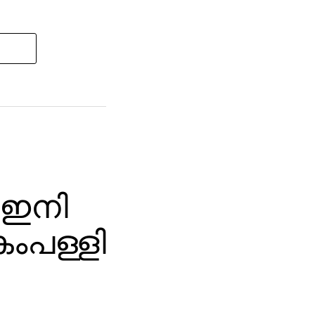
 ഇനി
ംപള്ളി