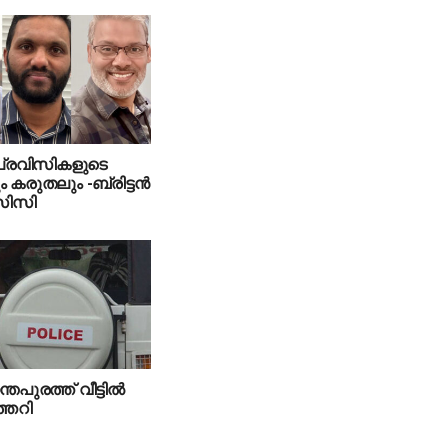
പ്രവിസികളുടെ
ം കരുതലും -ബ്രിട്ടൻ
ിസി
തപുരത്ത് വീട്ടില്‍
തെറി