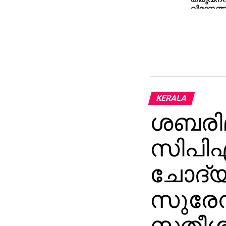
വിമാനങ്ങ
ഏഴായി
KERALA
ശബരിമ
സിപിഎ
ചോദ്യ
സുരേന്
സതീശന