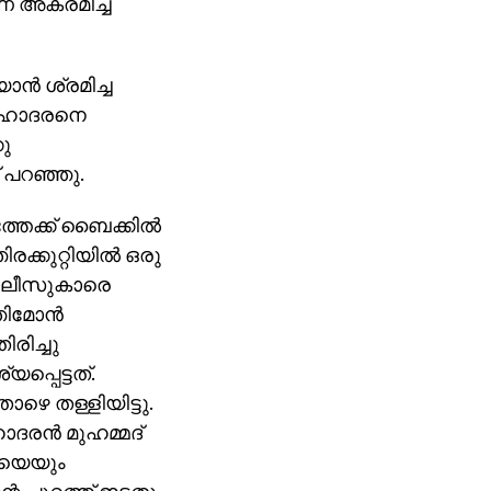
അക്രമിച്ച്
്‍ ശ്രമിച്ച
 സഹോദരനെ
കു
 പറഞ്ഞു.
തേക്ക് ബൈക്കില്‍
കുറ്റിയില്‍ ഒരു
പോലീസുകാരെ
ഞിമോന്‍
രിച്ചു
പെട്ടത്.
െ തള്ളിയിട്ടു.
ദരന്‍ മുഹമ്മദ്
ഫിയെയും