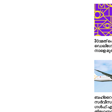
30ാമത് 
ഡെലിഗേറ്റ
നാളെ മുത
ബഹ്റൈനി
സർവീസുകൾ
ഗൾഫ് എ
തിരുവനന്