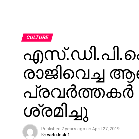
CULTURE
എസ്.ഡി.പി.ഐയ
രാജിവെച്ച ആളെ 
പ്രവര്‍ത്തകര്
ശ്രമിച്ചു
Published
7 years ago
on
April 27, 2019
By
web desk 1