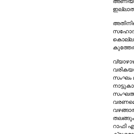
അണിയറ 
ഇല്ലാതാ
അതിനിടെ
സഹോദരന
കൊല്ലാന
കുത്തേല
വ്യാഴാഴ
വരികയായ
സംഘം മ
നാട്ടുക
സംഘത്തി
വരണമെന
വഴങ്ങാത
തലങ്ങും
റാഫി എത