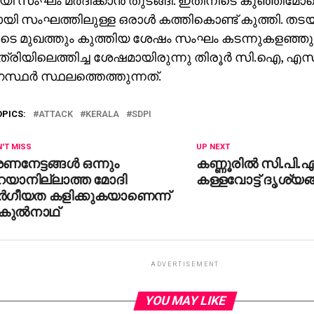
യി സംഘം മര്‍ദിക്കാന്‍ തുടങ്ങി. ഇതിനിടെ കുഞ്ഞിമോന
യി സംഘത്തിലുള്ള ഒരാള്‍ കത്തികൊണ്ട് കുത്തി. തടയാന
ടെ മുഖത്തും കുത്തിയ ശേഷം സംഘം കടന്നുകളഞ്ഞ
രിയിലെത്തിച്ച ശേഷമായിരുന്നു തിരൂര്‍ സി.ഐ, എ
സ്ഥര്‍ സ്ഥലത്തെത്തുന്നത്.
OPICS:
ATTACK
KERALA
SDPI
'T MISS
UP NEXT
ണനേട്ടങ്ങള്‍ ഒന്നും
കണ്ണൂരില്‍ സി.പി.എമ
റയാനില്ലാത്ത മോദി
കള്ളവോട്ട് ദൃശ്യങ്
ര്‍ഗീയത കളിക്കുകയാണെന്ന്
കുല്‍നാഥ്
ADVERTISEMENT
YOU MAY LIKE