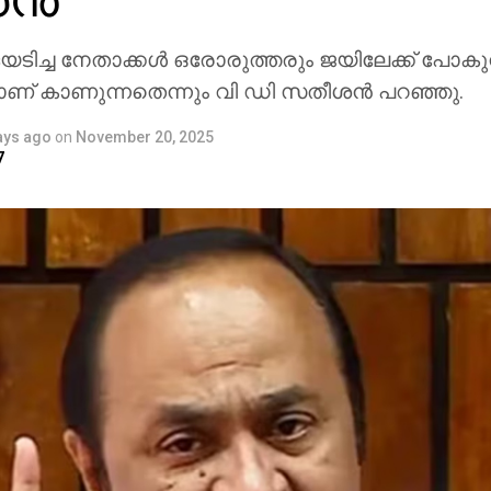
യടിച്ച നേതാക്കള്‍ ഒരോരുത്തരും ജയിലേക്ക് പോകു
 കാണുന്നതെന്നും വി ഡി സതീശന്‍ പറഞ്ഞു.
ays ago
on
November 20, 2025
7