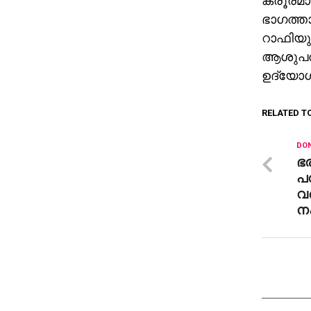
ക്രൂരമാ
ഭാഗത്താ
റാഫിയു
ആശുപത്
ഉദ്യോഗ
RELATED T
DON
ഭര
പ
വ
ന