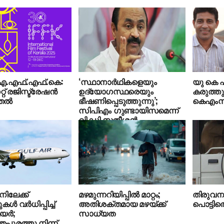
ഐ.എഫ്.എഫ്.കെ:
‘സ്ഥാനാര്‍ഥികളെയും
യു കെ 
് രജിസ്ട്രേഷന്‍
ഉദ്യോഗസ്ഥരെയും
കരുത്തു
ല്‍
ഭീഷണിപ്പെടുത്തുന്നു’;
കെഎംസ
സിപിഎം ഗുണ്ടായിസമെന്ന്
വി ഡി സതീശന്‍
ലേക്ക്
മഴമുന്നറിയിപ്പില്‍ മാറ്റം;
തിരുവനന്
 വർധിപ്പിച്ച്
അതിശക്തമായ മഴയ്ക്ക്
പൊട്ടിത്
യർ;
സാധ്യത
തപുരത്തു നിന്ന്