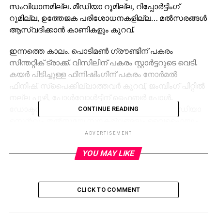
സംവിധാനമില്ല. മീഡിയാ റൂമില്ല, റിപ്പോര്‍ട്ടിംഗ്
റൂമില്ല, ഉത്തേജക പരിശോധനകളില്ല… മല്‍സരങ്ങള്‍
ആസ്വദിക്കാന്‍ കാണികളും കുറവ്.
ഇന്നത്തെ കാലം. പൊടിമണ്‍ ഗ്രൗണ്ടിന് പകരം
സിന്തറ്റിക് ട്രാക്ക്. വിസിലിന് പകരം സ്റ്റാര്‍ട്ടറുടെ വെടി.
കയര്‍ പിടിച്ചുള്ള ഫിനിഷിംഗിന് പകരം നോര്‍മല്‍
ഫിനിഷ്. സ്‌പൈക്കില്ലാത്തവര്‍ കുറവ്, ജംമ്പിംഗ് പിറ്റില്‍
നല്ല പൂഴി, പോള്‍വോള്‍ട്ടിന് ഫൈബര്‍ പോള്‍.
ഡോക്ടറും ആംബുലന്‍സും മെഡിക്കല്‍ റൂമും മീഡിയാ
CONTINUE READING
സെന്ററും തല്‍സമയ സൗകര്യങ്ങളും വൈഫൈയും
നാഡയുടെ ചെക്കിംഗ് സെന്ററും എല്ലാം ഓ കെ…
ADVERTISEMENT
തല്‍സമയ സംപ്രേഷണ കാലമായതിനാല്‍ വീട്ടിലിരുന്ന്
YOU MAY LIKE
മല്‍സരങ്ങളെ ആസ്വദിക്കുന്നവരുടെ എണ്ണം
പെരുകിയതിനാല്‍ ഗ്യാലറികള്‍ ശൂന്യം..
ഇവിടെയാണ് മലപ്പുറത്തിന്റെ മാറ്റം. ഇന്നലെ കാലിക്കറ്റ്്
CLICK TO COMMENT
വാഴ്‌സിറ്റിയിലെ ടാഗോര്‍ നികേതനില്‍ സംഘാടക
സമിതിയുടെ ഉന്നതതല യോഗമുണ്ടായിരുന്നു.