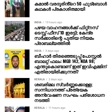
കമാൽ വരദൂരിൻ്റെ 50 ഫുട്ബോൾ
വ്യക്തമാക്കി.
കഥകൾ പ്രകാശിതമായി
INDIA
13 hours ago
പഴയ വാഹനങ്ങള്‍ക്ക് ഫിറ്റ്‌നസ്
ടെസ്റ്റ് ഫീസ് 10 ഇരട്ടി; കേന്ദ്ര
സര്‍ക്കാരിന്റെ പുതിയ നിയമം
പ്രാബല്യത്തില്‍
INDIA
3 days ago
ബീഹാർ തിരഞ്ഞെടുപ്പ് പോസ്റ്റൽ
ബാലറ്റ് ഫലം: MGB 142, NDA 98;
എന്തുകൊണ്ടാണ് ഇത് ഇവിഎമ്മിന്
എതിരായിരിക്കുന്നത്?
KERALA
2 days ago
ശബരിമല സ്വര്‍ണ്ണക്കൊള്ള;
സന്നിധാനത്ത് പ്രത്യേക
അന്വേഷണ സംഘം പരിശോധന
നടത്തി
KERALA
11 hours ago