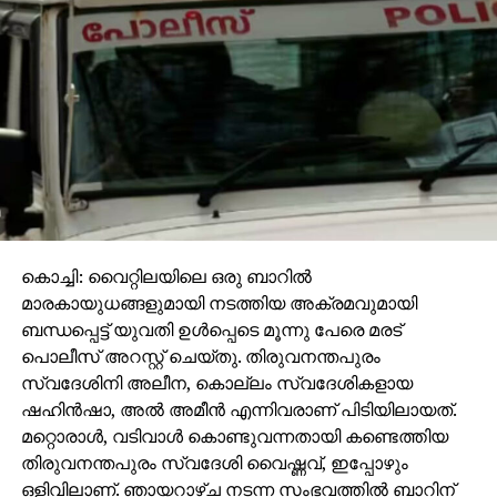
ദിവസം വെയിലേറ്റ് തളര്‍ന്ന വേളയില്‍. എത്രയും വേഗം
നാട്ടിലേക്കും വീട്ടിലേക്കും മടങ്ങാനാണ് എല്ലാവര്‍ക്കും
താല്‍പ്പര്യം. ഇനിയൊരു സമാപന ചടങ്ങ് വേണ്ടെന്നും
അത് സാമ്പത്തിക അധിക
ചെലവാണെന്നുമെല്ലാമാണ് പറയാറുള്ളതെങ്കില്‍
പക്ഷേ മലപ്പുറം കക്ഷി രാഷ്ട്രീയ ഭേദമന്യേ പറയുന്നു-
ചടങ്ങ് വേണം, കേമത്തില്‍ തന്നെ…!
നേരത്തെ പറഞ്ഞ രണ്ട് കാലങ്ങളിലെ മാറ്റത്തില്‍
സമാനതയുളള വിഷയം കാണികളുടെ
കൊച്ചി: വൈറ്റിലയിലെ ഒരു ബാറില്‍
താല്‍പ്പര്യക്കുറവായിരുന്നു. പക്ഷേ മലപ്പുറത്തേക്ക് മേള
മാരകായുധങ്ങളുമായി നടത്തിയ അക്രമവുമായി
വന്നപ്പോള്‍ അത് ജനകീയമായി മാറി. നാല് ദിവസവും
ബന്ധപ്പെട്ട് യുവതി ഉള്‍പ്പെടെ മൂന്നു പേരെ മരട്
വലിയ സ്‌റ്റേഡിയം ഫുള്‍. യുനിവേഴ്‌സിറ്റിയുടെ
പൊലീസ് അറസ്റ്റ് ചെയ്തു. തിരുവനന്തപുരം
അതിവിശാല ക്യാമ്പസിലാകെ വാഹനങ്ങള്‍.
സ്വദേശിനി അലീന, കൊല്ലം സ്വദേശികളായ
ജനപ്രതിനിധികളും നേതാക്കളുമെല്ലാം
ഷഹിന്‍ഷാ, അല്‍ അമീന്‍ എന്നിവരാണ് പിടിയിലായത്.
സംഘാടനത്തില്‍ എന്തിനും റെഡി. ഭക്ഷണം വിളമ്പാനും
മറ്റൊരാള്‍, വടിവാള്‍ കൊണ്ടുവന്നതായി കണ്ടെത്തിയ
അതിഥികളെ സല്‍ക്കരിക്കാനുമെല്ലാം
തിരുവനന്തപുരം സ്വദേശി വൈഷ്ണവ്, ഇപ്പോഴും
ജനപ്രതിനിധികള്‍. പിന്നണിയില്‍ എല്ലാ അധ്യാപക
ഒളിവിലാണ്. ഞായറാഴ്ച നടന്ന സംഭവത്തില്‍ ബാറിന്
സംഘടനകളും വളരെ സജീവം-ഇവിടെ രാഷ്ട്രീയമില്ല.