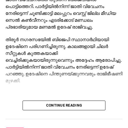
പ്രകടിപ്പിക്കുന്നത് പിരിയുന്ന വേദന… പക്ഷേ
പൊട്ടിത്തെറി. പാര്‍ട്ടിയില്‍നിന്ന് ജാതി വിവേചനം
രാജ്യാന്തര നിലവാരത്തിലേക്കുയരുന്ന പുത്തന്‍
നേരിട്ടെന്ന് ചൂണ്ടിക്കാട്ടി മലപ്പുറം വെസ്റ്റ് ജില്ല മീഡിയ
സ്‌റ്റേഡിയത്തില്‍ ഇനിയുമുണ്ടാവും ഗംഭീര
സെല്‍ കണ്‍വീനറും എടരിക്കോട് മണ്ഡലം
മല്‍സരങ്ങള്‍, ഇനിയുമെത്തും കാണികള്‍-അതിനാല്‍
പ്രഭാരിയുമായ മണമല്‍ ഉദേഷ് രാജിവച്ചു.
വിട പറയുന്നില്ല, താമസിയാതെ വീണ്ടും കാണാം….
തിരൂര്‍ നഗരസഭയില്‍ ബിജെപി സ്ഥാനാര്‍ഥിയായി
RELATED TOPICS:
ഉദേഷിനെ പരിഗണിച്ചിരുന്നു. കാലങ്ങളായി ചിലര്‍
സീറ്റുകള്‍ കുത്തകയാക്കി
UP NEXT
ചാമ്പ്യന്‍സ് ലീഗില്‍ ബാര്‍സലോണക്ക് പുതിയ
വെച്ചിരിക്കുകയായിരുന്നുവെന്നും അദ്ദേഹം ആരോപിച്ചു.
റെക്കോര്‍ഡ്
പാര്‍ട്ടിയില്‍നിന്ന് ജാതി വിവേചനം നേരിട്ടെന്ന് ഉദേഷ്
പറഞ്ഞു. ഉദേഷിനെ പിന്തുണയ്ക്കുന്നവരും രാജിഭീഷണി
DON'T MISS
തമിഴകത്തിന്റെ നെഞ്ചിലൂടെ വിലാപയാത്ര
മുഴക്കി.
CONTINUE READING