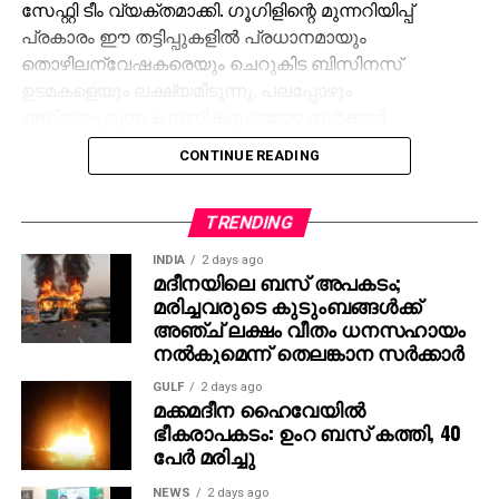
സേഫ്റ്റി ടീം വ്യക്തമാക്കി. ഗൂഗിളിന്റെ മുന്നറിയിപ്പ്
പ്രകാരം ഈ തട്ടിപ്പുകളില്‍ പ്രധാനമായും
തൊഴിലന്വേഷകരെയും ചെറുകിട ബിസിനസ്
ഉടമകളെയും ലക്ഷ്യമിടുന്നു. പലപ്പോഴും
അറിയപ്പെടുന്ന കമ്പനികളുടെയോ സര്‍ക്കാര്‍
ഏജന്‍സികളുടെയോ പേരില്‍ വ്യാജ ജോലി
CONTINUE READING
ലിസ്റ്റിംഗുകള്‍ സൃഷ്ടിക്കപ്പെടുന്നു. ഇരകളോട്
വ്യക്തിഗത വിവരങ്ങള്‍ പങ്കിടാനും, ജോലി
പ്രോസസ്സിംഗ് ഫീസ് എന്ന പേരില്‍ പണം അടയ്ക്കാനും
TRENDING
ആവശ്യപ്പെടുന്നതാണ് സാധാരണ രീതി. ചിലര്‍
INDIA
2 days ago
മാല്‍വെയര്‍ ഇന്‍സ്റ്റാള്‍ ചെയ്യാനോ ഡാറ്റ
മദീനയിലെ ബസ് അപകടം;
മരിച്ചവരുടെ കുടുംബങ്ങള്‍ക്ക്
മോഷ്ടിക്കാനോ ലക്ഷ്യമിട്ടുള്ള വ്യാജ അഭിമുഖ
അഞ്ച് ലക്ഷം വീതം ധനസഹായം
സോഫ്റ്റ്‌വെയറുകളും അയക്കുന്നു. ഇത്തരം തട്ടിപ്പുകള്‍
നല്‍കുമെന്ന് തെലങ്കാന സര്‍ക്കാര്‍
വ്യക്തികള്‍ക്കും സ്ഥാപനങ്ങള്‍ക്കും ഗുരുതരമായ
ഭീഷണിയാണെന്ന് ഗൂഗിള്‍ മുന്നറിയിപ്പ് നല്‍കി.
GULF
2 days ago
മക്കമദീന ഹൈവേയില്‍
നിയമാനുസൃത തൊഴിലുടമകള്‍ ഒരിക്കലും സാമ്പത്തിക
ഭീകരാപകടം: ഉംറ ബസ് കത്തി, 40
വിവരങ്ങളോ പേയ്‌മെന്റെ് ആവശ്യങ്ങളോ
പേര്‍ മരിച്ചു
ഉന്നയിക്കില്ലെന്നും ഉപയോക്താക്കള്‍ ഓണ്‍ലൈനില്‍
കൂടുതല്‍ ജാഗ്രത പാലിക്കണമെന്നും ഗൂഗിള്‍
NEWS
2 days ago