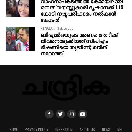
വാഹനാപകടത്തില്‍ കോമയിലായ
ഒമ്പത് വയസ്സുകാരി ദൃഷാനക്ക് 1.15
കോടി നഷ്ടപരിഹാരം നല്‍കാന്‍
കോടതി
KERALA
3 days ago
ബിഎല്‍ഒയുടെ മരണം; അനീഷ്
ജീവനൊടുക്കിയത് സിപിഎം
ഭീഷണിയെ തുടര്‍ന്ന്; രജിത്
നാറാത്ത്
HOME
PRIVACY POLICY
IMPRESSUM
ABOUT US
NEWS
NRI