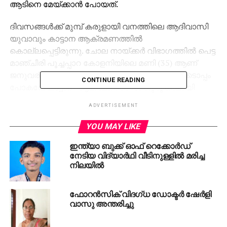
ആടിനെ മേയ്ക്കാന്‍ പോയത്.
ദിവസങ്ങള്‍ക്ക് മുമ്പ് കരുളായി വനത്തിലെ ആദിവാസി
യുവാവും കാട്ടാന ആക്രമണത്തില്‍
കൊല്ലപ്പെട്ടിരുന്നു. ചോല നായ്ക്കര്‍ വിഭാഗത്തില്‍ പെട്ട
മാഞ്ചീരി പൂച്ചപ്പാറ കോളനിയിലെ മണി (35) ആണ്
ജനുവരി നാലിന് രാത്രി കൊല്ലപ്പെട്ടത്. മകളോടൊപ്പം
CONTINUE READING
പോകവേ കാട്ടാന ആക്രമണത്തില്‍ ഗുരുതരമായി
പരിക്കേറ്റ മണിയെ ആശുപത്രിയിലെത്തിച്ചെങ്കിലും
ADVERTISEMENT
പുലര്‍ച്ചയോടെ മരണം സംഭവിക്കുകയായിരുന്നു.
കുട്ടികളെ ട്രൈബല്‍ ഹോസ്റ്റലില്‍ ആക്കി തിരിച്ച്
YOU MAY LIKE
വരുന്നതിനിടെയാണ് ആക്രമണം ഉണ്ടായത്.
ഇന്ത്യാ ബുക്ക് ഓഫ് റെക്കോര്‍ഡ്
നേടിയ വിദ്യാര്‍ഥി വീടിനുള്ളില്‍ മരിച്ച
RELATED TOPICS:
നിലയില്‍
DEATH NEWS
WILD ELEPHANT ATTACK
UP NEXT
ആലപ്പുഴയില്‍ ഗുരുതര വൈകല്യങ്ങളോടെ
ഫോറന്‍സിക് വിദഗ്ധ ഡോക്ടര്‍ ഷേര്‍ളി
ജനിച്ച കുഞ്ഞ് അതീവ ഗുരുതരാവസ്ഥയില്‍
വാസു അന്തരിച്ചു
DON'T MISS