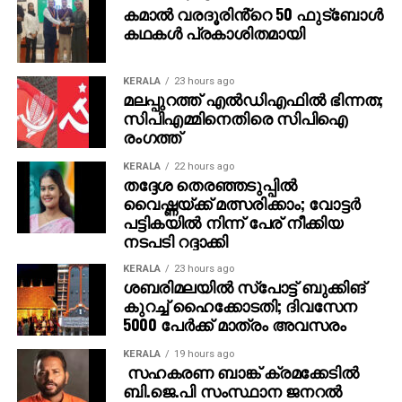
കമാൽ വരദൂരിൻ്റെ 50 ഫുട്ബോൾ
കഥകൾ പ്രകാശിതമായി
KERALA
23 hours ago
മലപ്പുറത്ത് എല്‍ഡിഎഫില്‍ ഭിന്നത;
സിപിഎമ്മിനെതിരെ സിപിഐ
രംഗത്ത്
KERALA
22 hours ago
തദ്ദേശ തെരഞ്ഞടുപ്പില്‍
വൈഷ്ണയ്ക്ക് മത്സരിക്കാം; വോട്ടര്‍
പട്ടികയില്‍ നിന്ന് പേര് നീക്കിയ
നടപടി റദ്ദാക്കി
KERALA
23 hours ago
ശബരിമലയില്‍ സ്‌പോട്ട് ബുക്കിങ്
കുറച്ച് ഹൈക്കോടതി; ദിവസേന
5000 പേര്‍ക്ക് മാത്രം അവസരം
KERALA
19 hours ago
സഹകരണ ബാങ്ക് ക്രമക്കേടില്‍
ബി.ജെ.പി സംസ്ഥാന ജനറല്‍