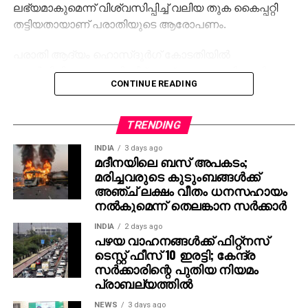
ലഭ്യമാകുമെന്ന് വിശ്വസിപ്പിച്ച് വലിയ തുക കൈപ്പറ്റി
തട്ടിയതായാണ് പരാതിയുടെ ആരോപണം.
പരാതി ആദ്യം ഹൊസ്ദുര്‍ഗ് കോടതിയില്‍
സമര്‍പ്പിച്ചിരുന്നതും പിന്നീട് അന്വേഷണത്തിനായി
CONTINUE READING
ബേക്കല്‍ പൊലീസിന് കൈമാറിയതുമാണ്.
അന്വേഷണം ബേക്കല്‍ ഇന്‍സ്‌പെക്ടര്‍ രഞ്ജിത്
രവീന്ദ്രന്റെ നേതൃത്വത്തിലാണ് പുരോഗമിക്കുന്നത്.
TRENDING
INDIA
3 days ago
മദീനയിലെ ബസ് അപകടം;
മരിച്ചവരുടെ കുടുംബങ്ങള്‍ക്ക്
അഞ്ച് ലക്ഷം വീതം ധനസഹായം
നല്‍കുമെന്ന് തെലങ്കാന സര്‍ക്കാര്‍
INDIA
2 days ago
പഴയ വാഹനങ്ങള്‍ക്ക് ഫിറ്റ്‌നസ്
ടെസ്റ്റ് ഫീസ് 10 ഇരട്ടി; കേന്ദ്ര
സര്‍ക്കാരിന്റെ പുതിയ നിയമം
പ്രാബല്യത്തില്‍
NEWS
3 days ago