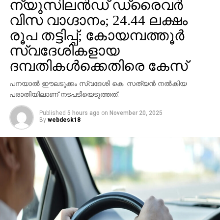
ന്യൂസിലന്‍ഡ് ഡ്രൈവര്‍
കേന്ദ്രീകരിച്ചാണെന്ന് സൂചനയുണ്ടായിരുന്നു. എൻ.
വിസ വാഗ്ദാനം; 24.44 ലക്ഷം
വാസു ദേവസ്വം ബോർഡ് കമ്മീഷണറായിരിക്കെ
പത്മകുമാറായിരുന്നു ബോർഡ് പ്രസിഡന്റ്.
രൂപ തട്ടിപ്പ്; കോയമ്പത്തൂര്‍
ഉണ്ണികൃഷ്ണൻ പോറ്റി, ദേവസ്വം ബോർഡ് മുൻ
സ്വദേശികളായ
അഡ്മിനിസ്‌ട്രേറ്റീവ് ഓഫീസർ മുരാരി ബാബു, മുൻ
ദമ്പതികള്‍ക്കെതിരെ കേസ്
എക്‌സിക്യുട്ടീവ് ഓഫീസർ ഡി. സുധീഷ്‌കുമാർ, മുൻ
ദേവസ്വം കമ്മീഷണറും പ്രസിഡന്റുമായിരുന്ന എൻ.
പനയാല്‍ ഈലടുക്കം സ്വദേശി കെ. സത്യന്‍ നല്‍കിയ
വാസു തുടങ്ങിയവരാണ് ശബരിമല സ്വർണക്കൊള്ള
പരാതിയിലാണ് നടപടിയെടുത്തത്.
കേസിൽ ഇതുവരെ അറസ്റ്റിലായത്.
Published
5 hours ago
on
November 20, 2025
By
webdesk18