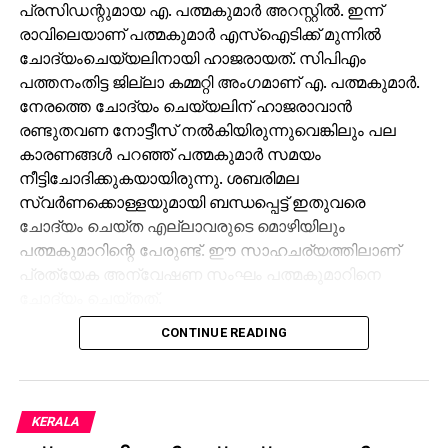
പ്രസിഡന്റുമായ എ. പത്മകുമാർ അറസ്റ്റിൽ. ഇന്ന്
രാവിലെയാണ് പത്മകുമാർ എസ്ഐടിക്ക് മുന്നിൽ
ചോദ്യംചെയ്യലിനായി ഹാജരായത്. സിപിഎം
പത്തനംതിട്ട ജില്ലാ കമ്മറ്റി അംഗമാണ് എ. പത്മകുമാർ.
നേരത്തെ ചോദ്യം ചെയ്യലിന് ഹാജരാവാൻ
രണ്ടുതവണ നോട്ടീസ് നൽകിയിരുന്നുവെങ്കിലും പല
കാരണങ്ങൾ പറഞ്ഞ് പത്മകുമാർ സമയം
നീട്ടിചോദിക്കുകയായിരുന്നു. ശബരിമല
സ്വർണക്കൊള്ളയുമായി ബന്ധപ്പെട്ട് ഇതുവരെ
ചോദ്യം ചെയ്ത എല്ലാവരുടെ മൊഴിയിലും
പത്മകുമാറിന്റെ പേരുണ്ട്. ഈ സാഹചര്യത്തിലാണ്
പ്രത്യേക അന്വേഷണ സംഘം പത്മകുമാറിനെ
ചോദ്യം ചെയ്തത്.
CONTINUE READING
തിരുവനന്തപുരത്ത രഹസ്യകേന്ദ്രത്തിൽ
വെച്ചായിരുന്നു ചോദ്യം ചെയ്യൽ. എൻ. വാസു
അറസ്റ്റിലായതിന് പിന്നാലെയാണ് പത്മകുമാറിന്
രണ്ടാമതും നോട്ടീസ് നൽകിയത്. ഇതോടെ
KERALA
അന്വേഷണം ഇനി പത്മകുമാറിനെ