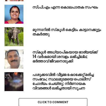
ആറ്റിങ്ങല്‍ ഇരട്ടക്കൊലക്കേസ്; രണ്ടാം പ്രതി
അനുശാന്തിക്കു ജാമ്യം
സി.പി.എം എന്ന കൊലപാതക സംഘം
മൂന്നാറില്‍ സ്‌കൂള്‍ കെട്ടിടം കാട്ടാനക്കൂട്ടം
തകര്‍ത്തു
സ്‌കൂള്‍ അധ്യാപികയായ ഭാര്യയ്ക്ക്
14 വര്‍ഷമായി ശമ്പളം ലഭിച്ചില്ല;
ഭര്‍ത്താവ് ജീവനൊടുക്കി
പശുക്കടവില്‍ വീട്ടമ്മ ഷോക്കേറ്റ് മരിച്ച
സംഭവം; സ്ഥലമുടമയെ പൊലീസ്
ചോദ്യം ചെയ്തു; നിര്‍ണായക
വിവരങ്ങള്‍ ലഭിച്ചതായി സൂചന
CLICK TO COMMENT