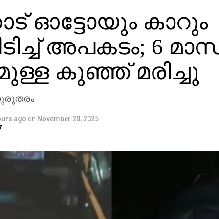
ാട് ഓട്ടോയും കാറും
യിടിച്ച് അപകടം; 6 മാ
ുള്ള കുഞ്ഞ് മരിച്ചു
ഗുരുതരം
ours ago
on
November 20, 2025
7