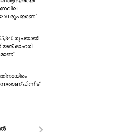
വില ആദ്യമായി
ര്‍ണവില
. 8250 രൂപയാണ്
65,840 രൂപയായി
ത്തിയത്. ഓഹരി
ുമാണ്
പതിനായിരം
ന്നതാണ് പിന്നീട്
്‍