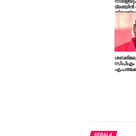
നാളെയും മ
ട്രെയിന്
നിയന്ത്
ശബരിമല സ
സിപിഎം 
എ.പത്മകുമ
KERALA