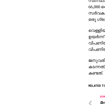
സംസ്ഥാന
66,000 
സര്‍വകാല
ഒരു ഗ്ര
വെള്ളിയ
ഉയര്‍ന്
വിപണിയ
വിപണിയി
ജനുവരി
കടന്നത്.
കണ്ടത്.
RELATED T
DON
മ