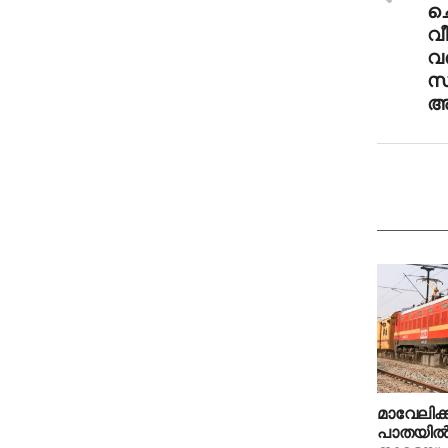
ചെ
വീ
വര
സര
അ
മാവേലിക്ക
പാതയില്‍ 