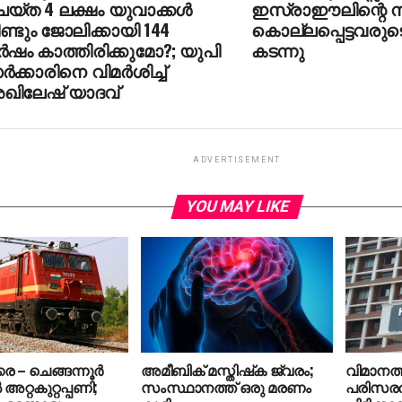
യ്ത 4 ലക്ഷം യുവാക്കള്‍
ഇസ്രാഈലിന്റെ നര
ണ്ടും ജോലിക്കായി 144
കൊല്ലപ്പെട്ടവരുട
്‍ഷം കാത്തിരിക്കുമോ?; യുപി
കടന്നു
്‍ക്കാരിനെ വിമര്‍ശിച്ച്
ഖിലേഷ് യാദവ്
ADVERTISEMENT
YOU MAY LIKE
ര – ചെങ്ങന്നൂര്‍
അമീബിക് മസ്തിഷ്‌ക ജ്വരം;
വിമാനത
അറ്റകുറ്റപ്പണി;
സംസ്ഥാനത്ത് ഒരു മരണം
പരിസരത്