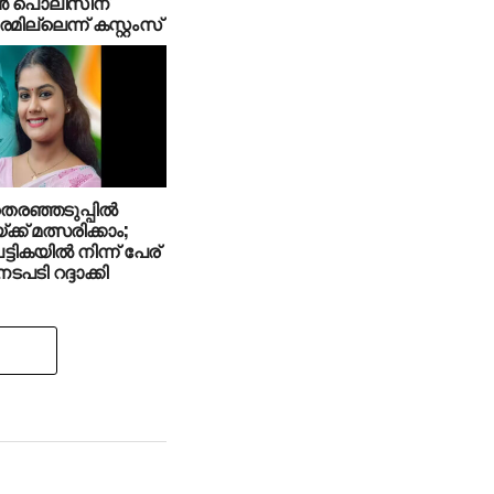
ാന്‍ പൊലീസിന്
ില്ലെന്ന് കസ്റ്റംസ്
െരഞ്ഞടുപ്പില്‍
്ക് മത്സരിക്കാം;
പട്ടികയില്‍ നിന്ന് പേര്
ടപടി റദ്ദാക്കി