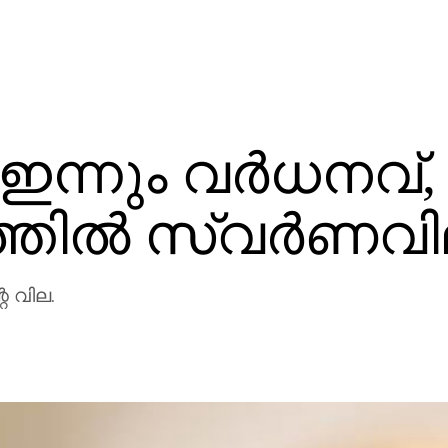
; ഇന്നും വർധനവ്,
്തിൽ സ്വർണവ
െ വില.