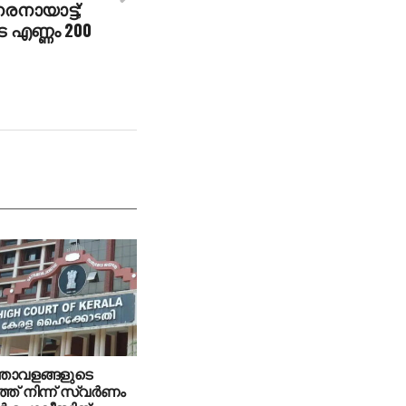
നായാട്ട്;
െ എണ്ണം 200
്താവളങ്ങളുടെ
ത് നിന്ന് സ്വര്‍ണം