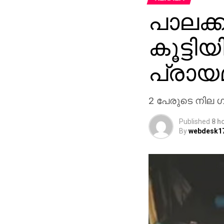
പാലക്ക
കൂട്ടി
പ്രായമ
2 പേരുടെ നില 
Published
8 h
By
webdesk1