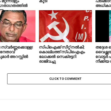
റ്റന്നാളും
കൂടി
പിടിക്ക
‍ ഗതാഗതത്തില്‍
അധികാരമ
രണം
്വര്‍ണ്ണക്കൊള്ള:
സിപിഐക്ക് സീറ്റ് നല്‍കി;
തദ്ദേശ ത
നേതാവ്
കൊല്ലത്ത് സിപിഐഎം
വൈഷ്ണയ്ക
ാര്‍ അറസ്റ്റില്‍
ലോക്കല്‍ സെക്രട്ടറി
വോട്ടര്‍ 
രാജിവച്ചു
നീക്കിയ ന
CLICK TO COMMENT