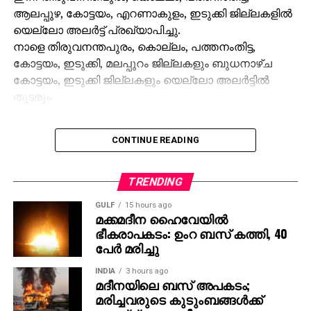
ആലപ്പുഴ, കോട്ടയം, എറണാകുളം, ഇടുക്കി ജില്ലകളില്‍
യെല്ലോ അലര്‍ട്ട് പ്രഖ്യാപിച്ചു.
നാളെ തിരുവനന്തപുരം, കൊല്ലം, പത്തനംതിട്ട,
കോട്ടയം, ഇടുക്കി, മലപ്പുറം ജില്ലകളും ബുധനാഴ്ച
കോട്ടയം, ഇടുക്കി ജില്ലകളും യെല്ലോ അലര്‍ട്ടില്‍
തുടരും.
ശബരിമല മകരവിളക്ക് തീര്‍ത്ഥാടനം പുരോഗമിക്കുന്ന
CONTINUE READING
സാഹചര്യത്തില്‍ സന്നിധാനം, പമ്പ, നിലക്കല്‍
പ്രദേശങ്ങളില്‍ ബുധനാഴ്ച വരെ ഇടിമിന്നലോട് കൂടിയ
മഴയ്ക്കുള്ള സാധ്യതയെ കുറിച്ച് കാലാവസ്ഥ വകുപ്പ്
TRENDING
പ്രത്യേക മുന്നറിയിപ്പ് നല്‍കിയിട്ടുണ്ട്.
GULF
15 hours ago
മക്കമദീന ഹൈവേയില്‍
തീര്‍ത്ഥാടകര്‍ മുന്‍കരുതലുകള്‍ സ്വീകരിക്കണമെന്ന്
ഭീകരാപകടം: ഉംറ ബസ് കത്തി, 40
അധികൃതര്‍ അറിയിച്ചു.
പേര്‍ മരിച്ചു
INDIA
3 hours ago
മദീനയിലെ ബസ് അപകടം;
മരിച്ചവരുടെ കുടുംബങ്ങള്‍ക്ക്