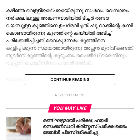
കഴിഞ്ഞ വെള്ളിയാഴ്ചയായിരുന്നു സംഭവം. വെമ്പായം
നരിക്കലിലുള്ള അങ്കണവാടിയില്‍ ടീച്ചര്‍ രണ്ടര
വയസുള്ള കുഞ്ഞിനെ ഉപദ്രവിച്ചത്. ഷൂ റാക്കിന്റെ കമ്പി
കൊണ്ടായിരുന്നു കുഞ്ഞിന്റെ കയ്യില്‍ അടിച്ച്
പരിക്കേല്‍പ്പിച്ചത്. വൈകുന്നേരം കുഞ്ഞിനെ
കുളിപ്പിക്കുന്ന സമയത്തായിരുന്നു അച്ഛന്‍ മുറിവ് കണ്ടത്.
തുടര്‍ന്ന് കുഞ്ഞിന്റെ കുടുംബം ചൈല്‍ഡ് ലൈനിനും
വട്ടപ്പാറ പൊലീസിനും പരാതി നല്‍കി.
RELATED TOPICS:
KERALA
SUSPENSION
CONTINUE READING
UP NEXT
കലൂര്‍ സ്റ്റേഡിയത്തിലുണ്ടായ അപകടം; ഓസ്‌കര്‍
ADVERTISEMENT
ഇവന്റ് മാനേജ്മെന്റ് ഉടമ പി എസ് ജനീഷ് കുമാറിന്
YOU MAY LIKE
ജാമ്യം
രണ്ട് ഘട്ടമായി പരീക്ഷ; ഹയര്‍
DON'T MISS
സെക്കന്‍ഡറി ക്രിസ്മസ് പരീക്ഷ ടൈം
പി.വി അന്‍വര്‍ വിഷയം നിലവില്‍ യുഡിഎഫിന്
ടേബിള്‍ പ്രസിദ്ധീകരിച്ചു
മുന്നിലല്ല; എം.എം ഹസന്‍