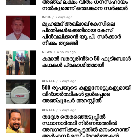
അഞ്ച് ലക്ഷം വീതം ധനസഹായം
നല്‍കുമെന്ന് തെലങ്കാന സര്‍ക്കാര്‍
INDIA
2 days ago
മുഹമ്മദ് അഖ്‌ലാഖ് കേസിലെ
പ്രതികള്‍ക്കെതിരായ കേസ്
പിന്‍വലിക്കാന്‍ യു.പി. സര്‍ക്കാര്‍
നീക്കം തുടങ്ങി
NEWS
4 hours ago
കമാൽ വരദൂരിൻ്റെ 50 ഫുട്ബോൾ
കഥകൾ പ്രകാശിതമായി
KERALA
2 days ago
500 രൂപയുടെ കള്ളനോട്ടുകളുമായി
വിദ്യാര്‍ത്ഥികള്‍ ഉള്‍പ്പെടെ
അഞ്ചുപേര്‍ അറസ്റ്റില്‍
KERALA
2 days ago
തദ്ദേശ തെരഞ്ഞെടുപ്പില്‍
സ്ഥാനാര്‍ത്ഥി നിര്‍ണയത്തില്‍
അവഗണിക്കപ്പെട്ടതില്‍ മനംനൊന്ത്
ആര്‍എസ്എസ് പ്രവര്‍ത്തകന്‍