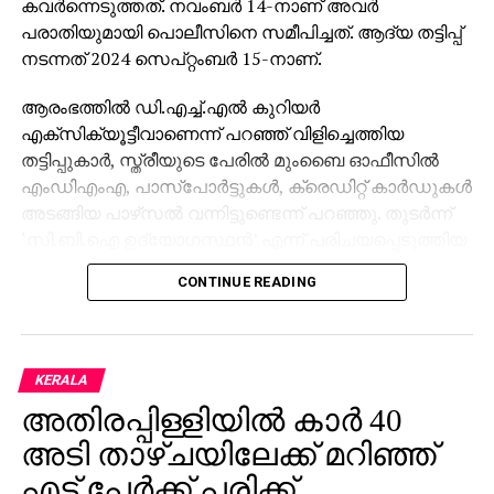
കവര്‍ന്നെടുത്തത്. നവംബര്‍ 14-നാണ് അവര്‍
പരാതിയുമായി പൊലീസിനെ സമീപിച്ചത്. ആദ്യ തട്ടിപ്പ്
നടന്നത് 2024 സെപ്റ്റംബര്‍ 15-നാണ്.
ആരംഭത്തില്‍ ഡി.എച്ച്.എല്‍ കുറിയര്‍
എക്‌സിക്യൂട്ടീവാണെന്ന് പറഞ്ഞ് വിളിച്ചെത്തിയ
തട്ടിപ്പുകാര്‍, സ്ത്രീയുടെ പേരില്‍ മുംബൈ ഓഫീസില്‍
എംഡിഎംഎ, പാസ്പോര്‍ട്ടുകള്‍, ക്രെഡിറ്റ് കാര്‍ഡുകള്‍
അടങ്ങിയ പാഴ്‌സല്‍ വന്നിട്ടുണ്ടെന്ന് പറഞ്ഞു. തുടര്‍ന്ന്
‘സി.ബി.ഐ ഉദ്യോഗസ്ഥന്‍’ എന്ന് പരിചയപ്പെടുത്തിയ
മറ്റൊരാള്‍ ഭീഷണിപ്പെടുത്തി. അറസ്റ്റ് ചെയ്യുമെന്ന
CONTINUE READING
ഭീഷണിക്കിടെ നിരപരാധിത്വം തെളിയിക്കാന്‍ സ്ത്രീയെ
നിര്‍ബന്ധിക്കുകയും അവരുടെ എല്ലാ ചലനങ്ങളും
റിപ്പോര്‍ട്ട് ചെയ്യണമെന്ന് ആവശ്യപ്പെടുകയും
ചെയ്തു.
KERALA
അതിരപ്പിള്ളിയില്‍ കാര്‍ 40
മകന്റെ വിവാഹം അടുത്തുള്ളതിനാല്‍ ഭീതിയില്‍പ്പെട്ട
അവര്‍ തട്ടിപ്പുകാരുടെ നിര്‍ദ്ദേശം അനുസരിക്കേണ്ടി
അടി താഴ്ചയിലേക്ക് മറിഞ്ഞ്
വന്നു. ‘ജാമ്യം’ എന്ന പേരില്‍ ആദ്യം രണ്ട് കോടി
എട്ട് പേര്‍ക്ക് പരിക്ക്