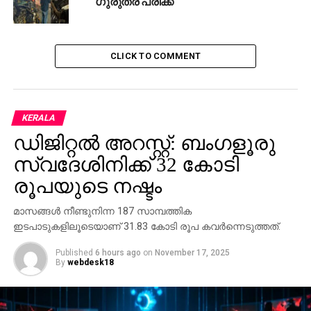
ഗുരുതര പരിക്ക്
CLICK TO COMMENT
KERALA
ഡിജിറ്റല്‍ അറസ്റ്റ്: ബംഗളൂരു
സ്വദേശിനിക്ക് 32 കോടി
രൂപയുടെ നഷ്ടം
മാസങ്ങള്‍ നീണ്ടുനിന്ന 187 സാമ്പത്തിക
ഇടപാടുകളിലൂടെയാണ് 31.83 കോടി രൂപ കവര്‍ന്നെടുത്തത്.
Published
6 hours ago
on
November 17, 2025
By
webdesk18