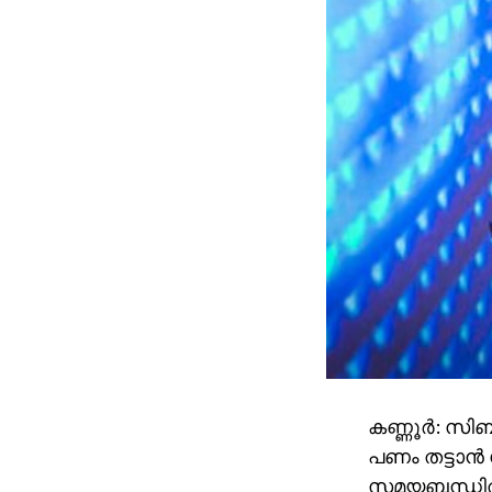
കണ്ണൂര്‍: 
പണം തട്ടാന്‍
സമയബന്ധിത ഇട