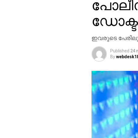
പോലീസ്
ഡോക്ടര
ഇവരുടെ പേരിലുള
Published
24 
By
webdesk1