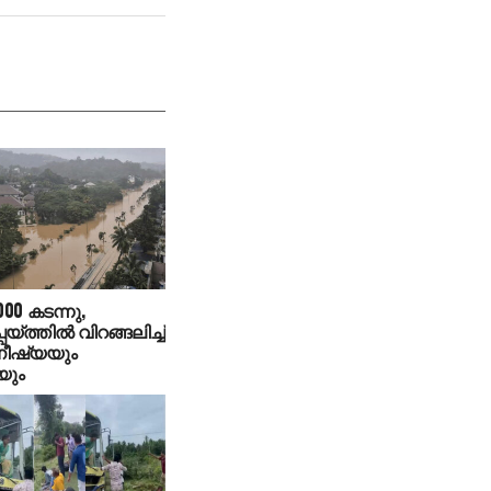
00 കടന്നു,
െയ്ത്തിൽ വിറങ്ങലിച്ച്
ീഷ്യയും
യും