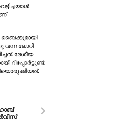
്ടിച്ചയാള്‍
ആണ്
ൊരു ബൈക്കുമായി
ഞു വന്ന ലോറി
്ചത്. ദേശീയ
്പോര്‍ട്ടുണ്ട്.
യൊരുക്കിയത്.
ഹാബ്
്‍വീസ്