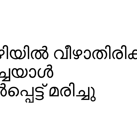
ില്‍ വീഴാതിരിക്ക
്ചയാള്‍
പെട്ട് മരിച്ചു