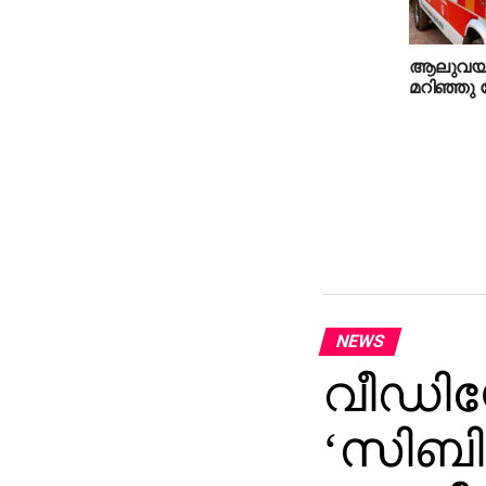
ആലുവയില
മറിഞ്ഞു ര
NEWS
വീഡിയ
‘സിബിഐ