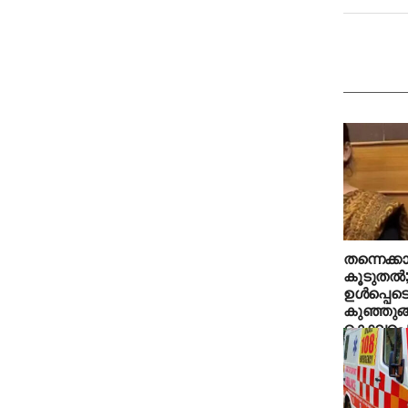
തന്നെക്കാ
കൂടുതല്‍;
ഉള്‍പ്പെട
കുഞ്ഞുങ
കൊലപ്പെട
അറസ്റ്റില്