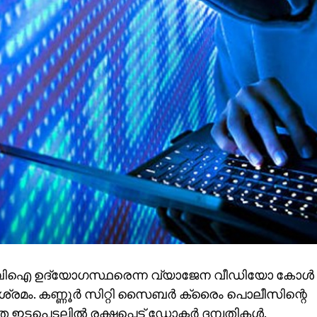
സിബിഐ ഉദ്യോഗസ്ഥരെന്ന വ്യാജേന വീഡിയോ കോള്‍ 
 ശ്രമം. കണ്ണൂര്‍ സിറ്റി സൈബര്‍ ക്രൈം പൊലീസിന്റെ
പെടലില്‍ രക്ഷപ്പെട്ട് ഡോക്ടര്‍ ദമ്പതികള്‍.