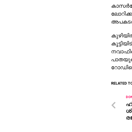
കാസര്‍ഗ
ലോറിക്കട
അപകടത്തില
കുഴിയില
കൂട്ടിയ
നവാഫിന
പാതയുടെ
റോഡിന്
RELATED T
DON
ഹി
ശ്
രജ