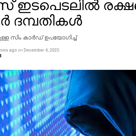
 ഇടപെടലില്‍ രക്ഷപ്പെ
്‍ ദമ്പതികള്‍
്ള സിം കാര്‍ഡ് ഉപയോഗിച്ച്
mins ago
on
December 4, 2025
8