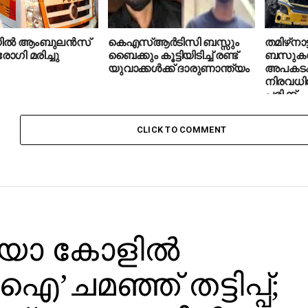
്‍ ആംബുലന്‍സ്
കെഎസ്ആര്‍ടിസി ബസ്സും
തമിഴ്‌നാട്
ോഗി മരിച്ചു
ബൈക്കും കൂട്ടിയിടിച്ച് രണ്ട്
ബസുകള്‍ 
യുവാക്കള്‍ക്ക് ദാരുണാന്ത്യം
അപകടം;
നിരവധിപ
പരിക്ക്
CLICK TO COMMENT
ോ കോളില്‍
’ചമഞ്ഞ് തട്ടിപ്പ്;