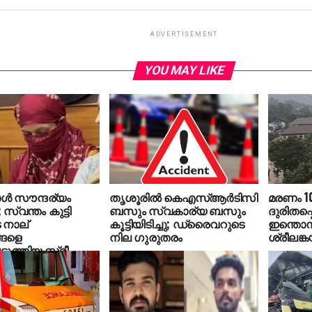
ADVERTISEMENT
YOU MAY LIKE
ള്‍ സൗന്ദര്യം
തൃശൂരില്‍ കെഎസ്ആര്‍ടിസി
മരണം 10
 സ്വന്തം കുട്ടി
ബസും സ്വകാര്യ ബസും
ദുരിതപ്പ
െ നാല്
കൂട്ടിയിടിച്ചു; ഡ്രൈവറുടെ
ഇന്തൊന
്ങളെ
നില ഗുരുതരം
ശ്രീലങ്ക
ുത്തിയ സ്ത്രീ
‍