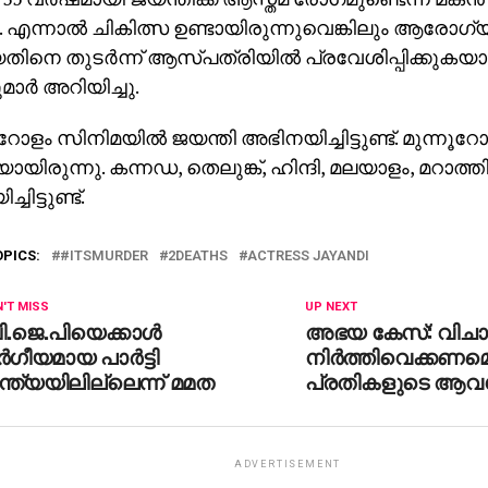
 എന്നാല്‍ ചികിത്സ ഉണ്ടായിരുന്നുവെങ്കിലും ആരോഗ്
നെ തുടര്‍ന്ന് ആസ്പത്രിയില്‍ പ്രവേശിപ്പിക്കുകയായ
മാര്‍ അറിയിച്ചു.
ളം സിനിമയില്‍ ജയന്തി അഭിനയിച്ചിട്ടുണ്ട്. മുന്നൂറ
യിരുന്നു. കന്നഡ, തെലുങ്ക്, ഹിന്ദി, മലയാളം, മറാത്ത
ചിട്ടുണ്ട്.
OPICS:
#ITSMURDER
2DEATHS
ACTRESS JAYANDI
'T MISS
UP NEXT
.ജെ.പിയെക്കാള്‍
അഭയ കേസ്: വിച
്‍ഗീയമായ പാര്‍ട്ടി
നിര്‍ത്തിവെക്കണമെ
്ത്യയിലില്ലെന്ന് മമത
പ്രതികളുടെ ആവശ
ADVERTISEMENT