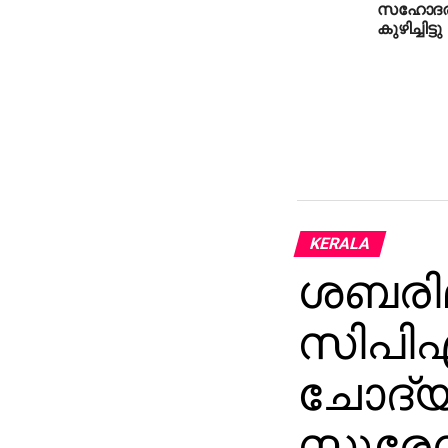
സഹോദരങ
കുഴിച്ചിട്ടു
KERALA
ശബരിമ
സിപിഎ
ചോദ്യ
സുരേന്