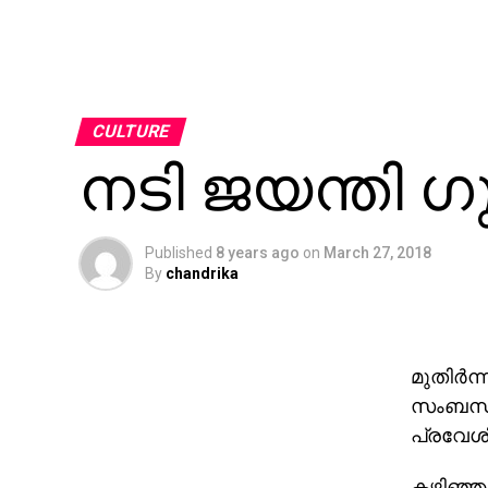
CULTURE
നടി ജയന്തി 
Published
8 years ago
on
March 27, 2018
By
chandrika
മുതിര്‍
സംബന്ധ
പ്രവേശി
കഴിഞ്ഞ 