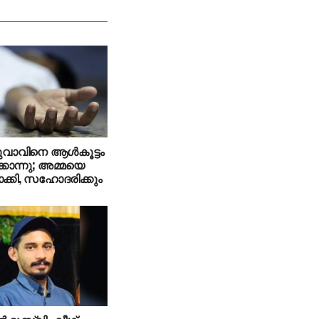
ുവാവിനെ ആള്‍കൂട്ടം
കൊന്നു; അമ്മയെ
ക്കി, സഹോദരിക്കും