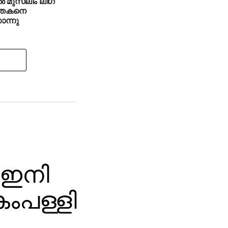
്‍ മുസ്‌ലിം ലീഗ്
ത്തകനെ
കൊന്നു
 ഇനി
ംപള്ളി