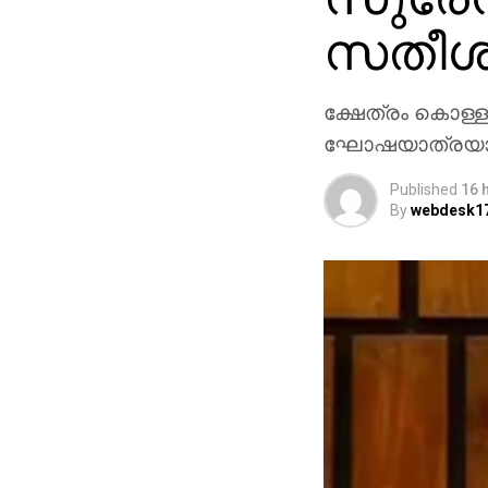
സതീശന
ക്ഷേത്രം കൊള്ള
ഘോഷയാത്രയാണ്
Published
16 
By
webdesk1