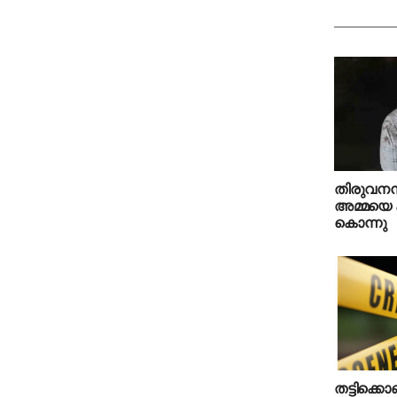
തിരുവനന്
അമ്മയെ ക
കൊന്നു
തട്ടിക്ക