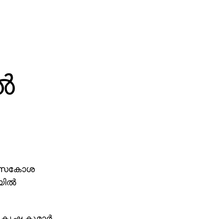
‍
ശ്വാസകോശ
ില്‍
ൃഷ്ണ കുമാര്‍