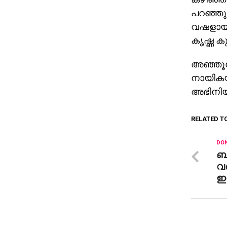
പറഞ്ഞു.
വഷളായതി
കൃഷ്ണ കു
അഞ്ഞൂറോ
നായികയാ
അഭിനിയിച്
RELATED T
DON
ബി
വര
ഇന