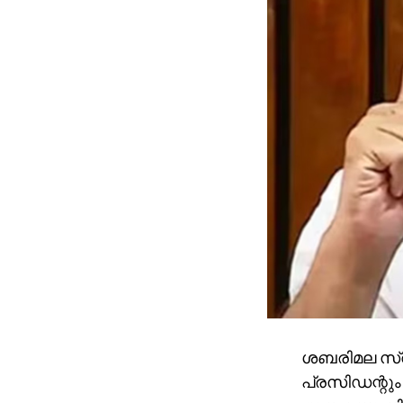
ശബരിമല സ്വ
പ്രസിഡന്റും