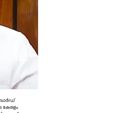
ോര്‍ഡ്
ടെ കേരളം