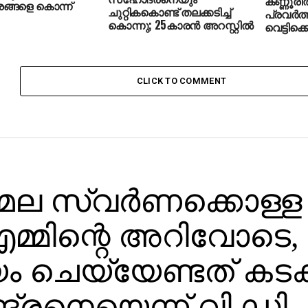
കണ്ണൂരില
്ങളെ കൊന്ന്
ചുറ്റികകൊണ്ട് തലക്കടിച്ച്
പ്രവര്‍
കൊന്നു; 25കാരന്‍ അറസ്റ്റില്‍
വെട്ടിക്
CLICK TO COMMENT
ല സ്വര്‍ണക്കൊള്ള
മ്മിന്റെ അറിവോടെ,
ം ചെയ്യേണ്ടത് കടക
ദ്രനെയെന്ന് വി.ഡി