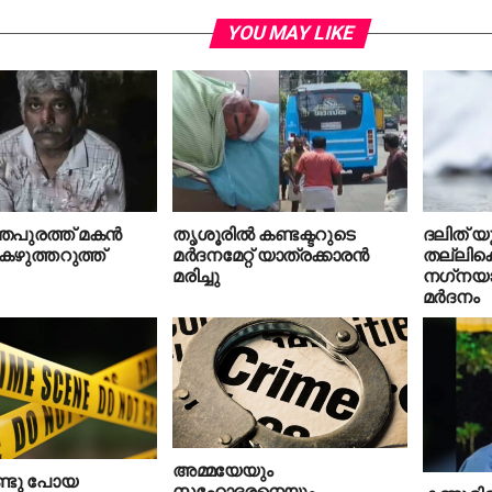
YOU MAY LIKE
തപുരത്ത് മകന്‍
തൃശൂരില്‍ കണ്ടക്ടറുടെ
ദലിത് യ
ഴുത്തറുത്ത്
മര്‍ദനമേറ്റ് യാത്രക്കാരന്‍
തല്ലിക്
മരിച്ചു
നഗ്‌നയാ
മര്‍ദനം
അമ്മയേയും
ൊണ്ടു പോയ
സഹോദരനെയും