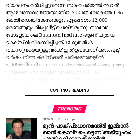
വ്യാപനം വര്‍ധിച്ചുവരുന്ന സാഹചര്യത്തില്‍ വന്‍
വകുപ്പുമായി സഹകരിച്ച് സംഘടിപ്പിക്കുന്ന
ആശ്വാസവാര്‍ത്തയാണിത്. 2024ല്‍ ലോകത്ത് 1.46
എക്‌സിബിഷന്‍ എന്നിവ മുഖ്യവേദിയായ ടാഗോര്‍
കോടി ഡെങ്കി കേസുകളും ഏകദേശം 12,000
തിയേറ്റര്‍ പരിസരത്ത് സജ്ജീകരിക്കും.
മരണങ്ങളും റിപ്പോര്‍ട്ട് ചെയ്തിരുന്നു. സാവോ
ചലച്ചിത്രകലാസംവിധായകന്‍ കൂടിയായിരുന്ന
പോളോയിലെ Butantan Institute ആണ് പുതിയ
ആര്‍ട്ടിസ്റ്റ് നമ്പൂതിരിയുടെ ജന്മശതാബ്ദിയോടനുബന്ധിച്ച്
വാക്സിന്‍ വികസിപ്പിച്ചത്. 12 മുതല്‍ 59
അദ്ദേഹത്തിന്റെ ലൊക്കേഷന്‍ സ്‌കെച്ചുകള്‍ ന്യൂ
വയസുവരെയുള്ളവര്‍ക്ക് ഇത് ഉപയോഗിക്കാം. എട്ട്
തിയേറ്റര്‍ പരിസരത്ത് പ്രദര്‍ശിപ്പിക്കും. കേരള ലളിതകലാ
വര്‍ഷം നീണ്ട ക്ലിനിക്കല്‍ പരീക്ഷണങ്ങളില്‍
അക്കാദമിയുടെയും ആര്‍ട്ടിസ്റ്റ് നമ്പൂതിരി സമ്മാന്‍
6,000ത്തിലധികം സന്നദ്ധപ്രവര്‍ത്തകര്‍ പങ്കെടുത്തു.
ട്രസ്റ്റിന്റെയും സഹകരണത്തോടെയാണ് ഈ
പരീക്ഷണ ഫലങ്ങളില്‍ വാക്സിനിന് 91.6%
എക്‌സിബിഷന്‍ സംഘടിപ്പിക്കുന്നത്.
ഫലപ്രാപ്തിയുണ്ടെന്ന് കണ്ടെത്തി. ഇത് ബ്രസീലിന്റെ
ശാസ്ത്രആരോഗ്യരംഗത്തെ ഒരു ചരിത്ര നേട്ടമാണെന്ന്
അനുബന്ധ പരിപാടികള്‍
CONTINUE READING
Butantan Institute ഡയറക്ടര്‍ എസ്പര്‍ കല്ലാസ്
മേളയുടെ ഭാഗമായി ഓപ്പണ്‍ ഫോറം, ഇന്‍
പറഞ്ഞു. ലോകാരോഗ്യ സംഘടന പ്രകാരം നിലവില്‍
കോണ്‍വര്‍സേഷന്‍, മീറ്റ് ദ ഡയറക്ടര്‍, അരവിന്ദന്‍
ലഭ്യമായ ഏക ഡെങ്കി വാക്സിന്‍ TAK-003 ആണ്.
TRENDING
സ്മാരക പ്രഭാഷണം എന്നിവയും ഉണ്ടായിരിക്കും.
എന്നാല്‍ അതിന് മൂന്ന് മാസത്തെ ഇടവേളയില്‍ രണ്ട്
കലാസാംസ്‌കാരിക പരിപാടികള്‍ നഗരത്തിലെ
NEWS
2 days ago
ഡോസുകള്‍ ആവശ്യമാണ്. പുതിയ സിംഗിള്‍ഡോസ്
മുന്‍ പാക് പ്രധാനമന്ത്രി ഇമ്രാന്‍
സാംസ്‌കാരിക ഇടനാഴിയായ മാനവീയം വീഥിയില്‍
ഖാന്‍ കൊല്ലപ്പെട്ടെന്ന് അഭ്യൂഹം;
വാക്സിന്‍ ഈ രംഗത്ത് വലിയ മുന്നേറ്റമായി
സംഘടിപ്പിക്കും.
പ്രതികരിക്കാതെ ജയില്‍
കരുതപ്പെടുന്നു. ശുദ്ധ ജലത്തില്‍ വളരുന്ന ഈഡിസ്