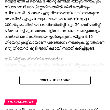
വെള്ളിയാഴ്ച വൈകിട്ട് ആറു മണിക്ക് തിരുവനന്തപുരം
പ്രതിപക്ഷപാര്‍ട്ടികളോട് അണി ചേരാന്‍
നിശാഗന്ധി ഓഡിറ്റോറിയത്തില്‍ തിരി തെളിയും.
ആഹ്വാനം ചെയ്ത് രാജ്താക്കറെ
ഡിസംബര്‍ 19 വരെ എട്ടു ദിവസങ്ങളിലായി നടക്കുന്ന
മേളയില്‍ എഴുപതോളം രാജ്യങ്ങളില്‍നിന്നുള്ള
200ല്‍പ്പരം ചിത്രങ്ങള്‍ പ്രദര്‍ശിപ്പിക്കും. 30ാമത് പതിപ്പ്
പ്രമാണിച്ച് മുന്‍വര്‍ഷങ്ങളിലേതിനേക്കാള്‍ മുപ്പതോളം
ചിത്രങ്ങള്‍ അധികമായി ഉള്‍പ്പെടുത്തിയിട്ടുണ്ട്. 16
തിയേറ്ററുകളിലായാണ് പ്രദര്‍ശനം നടക്കുക. ഇത്തവണ
ഒരു തിയേറ്റര്‍ കൂടി അധികമായി സജ്ജീകരിച്ചിട്ടുണ്ട്.
സ്പിരിറ്റ് ഓഫ് സിനിമ അവാര്‍ഡ്
30ാമത് ഐ.എഫ്.എഫ്.കെയിലെ സ്പിരിറ്റ് ഓഫ് സിനിമ
അവാര്‍ഡ് കനേഡിയന്‍ ചലച്ചിത്രകാരി കെല്ലി ഫൈഫ്
മാര്‍ഷലിന് സമ്മാനിക്കും. അഞ്ച് ലക്ഷം രൂപയും
CONTINUE READING
ശില്‍പ്പവും പ്രശംസാപത്രവുമടങ്ങുന്നതാണ്
അവാര്‍ഡ്.
സിനിമയെ സമരായുധമാക്കി സമൂഹത്തിലെ
അനീതികള്‍ക്കെതിരെ പൊരുതുന്ന നിര്‍ഭയരായ വനിതാ
ENTERTAINMENT
ചലച്ചിത്രപ്രവര്‍ത്തകരെ ആദരിക്കുന്നതിനുവേണ്ടി