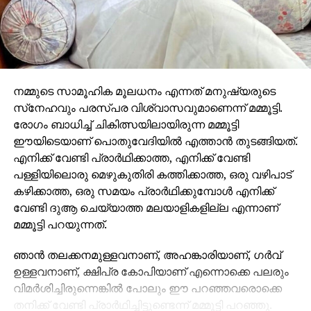
അവര്‍ തന്റെ വരവറിയിച്ചത്. കലയിലൂടെ കറുത്ത
വര്‍ഗക്കാരുടെ സമുദായത്തെ ശാക്തീകരിക്കുന്നതിനും
സാമൂഹികനീതിക്കും വേണ്ടി രൂപംകൊടുത്ത ‘മേക്ക്
റിപ്പിള്‍സ്’ എന്ന സന്നദ്ധസംഘടനയുടെ സഹസ്ഥാപക
കൂടിയാണ് കെല്ലി ഫൈഫ്. ടെലിവിഷന്‍ രംഗത്തും
നമ്മുടെ സാമൂഹിക മൂലധനം എന്നത് മനുഷ്യരുടെ
പരസ്യചിത്രനിര്‍മ്മാണരംഗത്തും തന്റെ കൈയൊപ്പ്
സ്‌നേഹവും പരസ്പര വിശ്വാസവുമാണെന്ന് മമ്മൂട്ടി.
പതിപ്പിച്ച കെല്ലിയുടെ ‘ബ്‌ളാക്ക് എലിവേഷന്‍ മാപ്പ്’
രോഗം ബാധിച്ച് ചികിത്സയിലായിരുന്ന മമ്മൂട്ടി
എന്ന പ്രചാരണചിത്രം നിരവധി അന്താരാഷ്ട്ര
ഈയിടെയാണ് പൊതുവേദിയില്‍ എത്താന്‍ തുടങ്ങിയത്.
അംഗീകാരങ്ങള്‍ നേടിയിട്ടുണ്ട്. 2025ലെ ടൊറന്‍േറാ
എനിക്ക് വേണ്ടി പ്രാര്‍ഥിക്കാത്ത, എനിക്ക് വേണ്ടി
ഇന്റര്‍നാഷണല്‍ ഫെസ്റ്റിവലില്‍ കെല്ലിയുടെ
പള്ളിയിലൊരു മെഴുകുതിരി കത്തിക്കാത്ത, ഒരു വഴിപാട്
‘ഡീമണ്‍സ്’ എന്ന ഹ്രസ്വചിത്രം ഔദ്യോഗിക
കഴിക്കാത്ത, ഒരു സമയം പ്രാര്‍ഥിക്കുമ്പോള്‍ എനിക്ക്
സെലക്ഷന്‍ നേടി. സ്വന്തം ജനതയുടെ അതിജീവനവും
വേണ്ടി ദുആ ചെയ്യാത്ത മലയാളികളില്ല എന്നാണ്
സ്‌നേഹവും കരീബിയന്‍ പ്രവാസിജീവിതവും
മമ്മൂട്ടി പറയുന്നത്.
പ്രതിഫലിപ്പിക്കുന്നവയാണ് കെല്ലിയുടെ ചിത്രങ്ങള്‍.
ഞാന്‍ തലക്കനമുള്ളവനാണ്, അഹങ്കാരിയാണ്, ഗര്‍വ്
മേളയുടെ മുഖ്യ ആകര്‍ഷണങ്ങള്‍
ഉള്ളവനാണ്, ക്ഷിപ്ര കോപിയാണ് എന്നൊക്കെ പലരും
അന്താരാഷ്ട്ര മല്‍സരവിഭാഗത്തില്‍ 14 സിനിമകളും
വിമര്‍ശിച്ചിരുന്നെങ്കില്‍ പോലും ഈ പറഞ്ഞവരൊക്കെ
മലയാള സിനിമ റ്റുഡേ വിഭാഗത്തില്‍ 12 ചിത്രങ്ങളും
തനിക്ക് വേണ്ടി പ്രാര്‍ഥിച്ചിട്ടുണ്ടെന്ന് മമ്മൂട്ടി പറഞ്ഞു.
ഇന്ത്യന്‍ സിനിമ നൗ വിഭാഗത്തില്‍ ഏഴ് സിനിമകളും