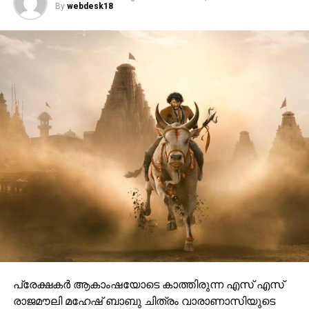
By
webdesk18
പ്രേക്ഷകർ ആകാംഷയോടെ കാത്തിരുന്ന എസ് എസ്
രാജമൗലി മഹേഷ് ബാബു ചിത്രം വാരാണാസിയുടെ