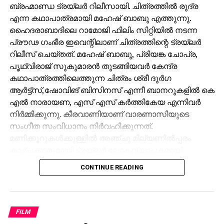
ബ്രഹ്മാണ്ഡ ട്രയ്ലർ റിലീസായി. ചിത്രത്തിൽ രുദ്ര
എന്ന കഥാപാത്രമായി മഹേഷ് ബാബു എത്തുന്നു.
ഹൈദരാബാദിലെ റാമോജി ഫിലിം സിറ്റിയിൽ നടന്ന
പ്രൗഢ ഗംഭീര ഇവെന്റിലാണ് ചിത്രത്തിന്റെ ട്രയ്ലർ
റിലീസ് ചെയ്തത്. മഹേഷ് ബാബു, പ്രിയങ്ക ചോപ്ര,
പൃഥ്വിരാജ് സുകുമാരൻ തുടങ്ങിയവർ കേന്ദ്ര
കഥാപാത്രത്തിലെത്തുന്ന ചിത്രം ശ്രീ ദുർഗ
ആർട്ട്സ്,ഷോവിങ് ബിസിനസ് എന്നീ ബാനറുകളിൽ കെ
എൽ നാരായണ, എസ് എസ് കർത്തികേയ എന്നിവർ
നിർമ്മിക്കുന്നു. കീരവാണിയാണ് വാരണാസിയുടെ
സംഗീത സംവിധാനം നിർവഹിക്കുന്നത്.
മണിക്കൂറുകൾക്കുള്ളിൽ അഞ്ചു മില്യണിൽപ്പരം
കാഴ്ചക്കാരുമായി ട്രയ്ലർ ലോകവ്യാപകമായി
ട്രെൻഡിങ്ങിൽ മുന്നിലാണ്.
CONTINUE READING
പ്രേക്ഷകർക്ക് ദൃശ്യവിസ്മയം സമ്മാനിക്കുന്ന
വാരാണസിയുടെ ട്രയ്ലർ റാമോജി ഫിലിം സിറ്റിയിൽ
നടന്ന ഇവെന്റിൽ 130×100 ഫീറ്റിൽ പ്രത്യേകമായി
FILM
സജ്ജീകരിച്ച സ്‌ക്രീനിലാണ് പ്രദർശിപ്പിച്ചത് . സിഇ