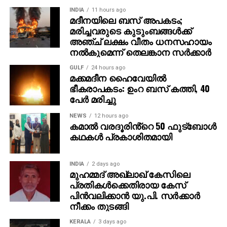
ഇന്ത്യയോട് സാമ്യമുണ്ടെന്ന് തോന്നിയെന്നും താരം
INDIA
11 hours ago
മദീനയിലെ ബസ് അപകടം;
കൂട്ടിച്ചേര്‍ത്തു.
മരിച്ചവരുടെ കുടുംബങ്ങള്‍ക്ക്
അഞ്ച് ലക്ഷം വീതം ധനസഹായം
രാജമൗലിയുടെ മുമ്പത്തെ ഹിറ്റ് ചിത്രങ്ങളായ
നല്‍കുമെന്ന് തെലങ്കാന സര്‍ക്കാര്‍
ബാഹുബലി 1, 2 എന്നിവ ഇന്ത്യന്‍ സിനിമയുടെ പുതിയ
GULF
24 hours ago
ചരിത്രം രചിച്ചതാണ്. എന്നാല്‍ RRR അതിനെ മറികടന്ന്
മക്കമദീന ഹൈവേയില്‍
ലോകമൊട്ടാകെ ഇന്ത്യന്‍ സിനിമയുടെ മാനം
ഭീകരാപകടം: ഉംറ ബസ് കത്തി, 40
ഉയര്‍ത്തിയ ചിത്രമായി മാറി. ജെയിംസ് കാമറൂണ്‍,
പേര്‍ മരിച്ചു
സ്റ്റീഫന്‍ സ്പില്‍ബെര്‍ഗ്, ക്രിസ് ഹെംസ്വര്‍ത്ത്
NEWS
12 hours ago
തുടങ്ങിയ ഹോളിവുഡ് പ്രതിഭകളും ചിത്രത്തെ
കമാൽ വരദൂരിൻ്റെ 50 ഫുട്ബോൾ
പുകഴ്ത്തിയിരുന്നു.
കഥകൾ പ്രകാശിതമായി
ഇതിനിടെ, രാജമൗലി ഇപ്പോള്‍ മഹേഷ് ബാബു
നായകനായും പൃഥ്വിരാജ് സുകുമാരന്‍ വില്ലനായും
INDIA
2 days ago
മുഹമ്മദ് അഖ്‌ലാഖ് കേസിലെ
എത്തുന്ന പുതിയ ചിത്രത്തിന്റെ ഒരുക്കങ്ങളിലാണ്.
പ്രതികള്‍ക്കെതിരായ കേസ്
അതേസമയം, ബാഹുബലി ഒന്നും രണ്ടും ഭാഗങ്ങളും
പിന്‍വലിക്കാന്‍ യു.പി. സര്‍ക്കാര്‍
ചേര്‍ത്ത ‘ദി എപ്പിക്ക്’ തിയറ്ററുകളില്‍ ആവേശം
നീക്കം തുടങ്ങി
സൃഷ്ടിച്ചുകൊണ്ടിരിക്കുകയാണ്.
KERALA
3 days ago