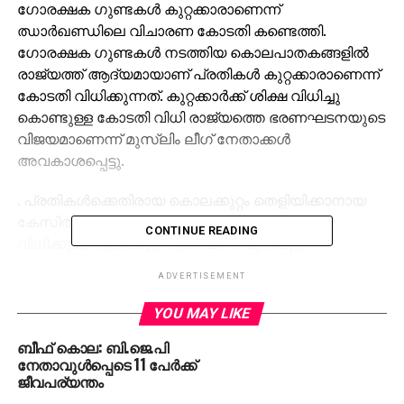
ഗോരക്ഷക ഗുണ്ടകള്‍ കുറ്റക്കാരാണെന്ന്
ഝാര്‍ഖണ്ഡിലെ വിചാരണ കോടതി കണ്ടെത്തി.
ഗോരക്ഷക ഗുണ്ടകള്‍ നടത്തിയ കൊലപാതകങ്ങളില്‍
രാജ്യത്ത് ആദ്യമായാണ് പ്രതികള്‍ കുറ്റക്കാരാണെന്ന്
കോടതി വിധിക്കുന്നത്. കുറ്റക്കാര്‍ക്ക് ശിക്ഷ വിധിച്ചു
കൊണ്ടുള്ള കോടതി വിധി രാജ്യത്തെ ഭരണഘടനയുടെ
വിജയമാണെന്ന് മുസ്ലിം ലീഗ് നേതാക്കള്‍
അവകാശപ്പെട്ടു.
. പ്രതികള്‍ക്കെതിരായ കൊലക്കുറ്റം തെളിയിക്കാനായ
കേസില്‍ ഈ മാസം ഇരുപതിനായിരിക്കും ശിക്ഷ
CONTINUE READING
വിധിക്കുക, ആള്‍ക്കൂട്ട ആക്രമണം മുന്‍കൂട്ടി
ആസൂത്രണം ചെയ്തതാണെന്ന് കണ്ടെത്തിയ കോടതി
ADVERTISEMENT
ഇന്ത്യന്‍ ശിക്ഷനിയമം 120 ബി (ഗൂഢാലോചന)
അനുസരിച്ചാണ് മൂന്നു പ്രതികള്‍ കുറ്റക്കാരാണെന്ന്
YOU MAY LIKE
വിധിച്ചത്.
ബീഫ് കൊല: ബി.ജെ.പി
നേതാവുള്‍പ്പെടെ 11 പേര്‍ക്ക്
ബീഫ് കടത്തിയതിന് രാംഘട്ടില്‍ 2017 ജൂണ്‍ 29നാണ്
ജീവപര്യന്തം
ഗോരക്ഷക ഗുണ്ടകള്‍ അസ്ഗര്‍ അന്‍സാരിയെ