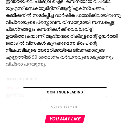
ഇന്ത്യയിലെ പ്രമുഖ ഐടി കമ്പനിയായ വിപ്രോ.
യുഎസ് സെക്യൂരിറ്റീസ് ആന്റ് എക്‌സ്‌ചേഞ്ച്
കമ്മീഷനില്‍ സമര്‍പ്പിച്ച വാര്‍ഷിക ഫയലിങിലായിരുന്നു
വിപ്രോയുടെ പ്രസ്താവന. വിസയുമായി ബന്ധപ്പെട്ട
പ്രശ്‌നങ്ങളും കമ്പനികള്‍ക്ക് വെല്ലുവിളി
ഉയര്‍ത്തുകയാണ്. ആഭ്യന്തര റിക്രൂട്ട്‌മെന്റ് ഉയര്‍ത്തി
തൊഴില്‍ വിസകള്‍ കുറക്കുമെന്ന ട്രംപിന്റെ
നിലപാടിലൂടെ അമേരിക്കയിലെ ജീവനക്കാരുടെ
എണ്ണത്തില്‍ 50 ശതമാനം വര്‍ദ്ധനവുണ്ടാകുമെന്നും
വിപ്രോ പറയുന്നു.
RELATED TOPICS:
UP NEXT
CONTINUE READING
ഇന്ത്യന്‍ സൈന്യത്തില്‍ സ്ത്രീപങ്കാളിത്തം
വേണമെന്ന് ബിപിന്‍ റാവത്ത്
ADVERTISEMENT
DON'T MISS
സ്വര്‍ണത്തിനായി മാതാപിതാക്കള്‍ 15കാരിയെ
YOU MAY LIKE
ബലി നല്‍കി