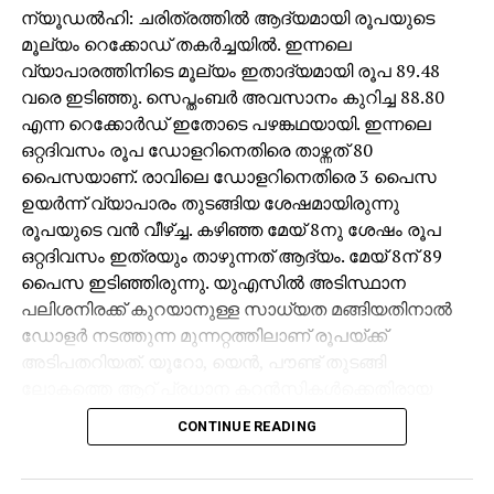
ന്യൂഡല്‍ഹി: ചരിത്രത്തില്‍ ആദ്യമായി രൂപയുടെ
മൂല്യം റെക്കോഡ് തകര്‍ച്ചയില്‍. ഇന്നലെ
വ്യാപാരത്തിനിടെ മൂല്യം ഇതാദ്യമായി രൂപ 89.48
വരെ ഇടിഞ്ഞു. സെപ്തംബര്‍ അവസാനം കുറിച്ച 88.80
എന്ന റെക്കോര്‍ഡ് ഇതോടെ പഴങ്കഥയായി. ഇന്നലെ
ഒറ്റദിവസം രൂപ ഡോളറിനെതിരെ താഴ്ന്നത് 80
പൈസയാണ്. രാവിലെ ഡോളറിനെതിരെ 3 പൈസ
ഉയര്‍ന്ന് വ്യാപാരം തുടങ്ങിയ ശേഷമായിരുന്നു
രൂപയുടെ വന്‍ വീഴ്ച്ച. കഴിഞ്ഞ മേയ് 8നു ശേഷം രൂപ
ഒറ്റദിവസം ഇത്രയും താഴുന്നത് ആദ്യം. മേയ് 8ന് 89
പൈസ ഇടിഞ്ഞിരുന്നു. യുഎസില്‍ അടിസ്ഥാന
പലിശനിരക്ക് കുറയാനുള്ള സാധ്യത മങ്ങിയതിനാല്‍
ഡോളര്‍ നടത്തുന്ന മുന്നറ്റത്തിലാണ് രൂപയ്ക്ക്
അടിപതറിയത്. യൂറോ, യെന്‍, പൗണ്ട് തുടങ്ങി
ലോകത്തെ ആറ് പ്രധാന കറന്‍സികള്‍ക്കെതിരായ
യു.എസ് ഡോളര്‍ ഇന്‍ഡക്‌സ് ഏതാനും ദിവസങ്ങള്‍ക്ക്
CONTINUE READING
മുമ്പുവരെ 98ല്‍ ആയിരുന്നത് ഇപ്പോള്‍ 100ന്
മുകളിലെത്തി. കേന്ദ്രബാങ്കായ യുഎസ് ഫെഡറല്‍
റിസര്‍വ് ഡിസംബറിലെ പണനയ നിര്‍ണയയോഗത്തില്‍