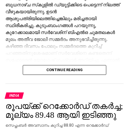
ബുധനാഴ്ച സ്‌കൂളില്‍ ഡ്യൂട്ടിക്കിടെ പെട്ടെന്ന് നിലത്ത്
വീഴുകയായിരുന്നു. ഉടന്‍
ആശുപത്രിയിലെത്തിച്ചെങ്കിലും മരിച്ചതായി
സ്ഥിരീകരിച്ചു. കുടുംബാംഗങ്ങള്‍ പറയുന്നു,
കുറേക്കാലമായി സര്‍വേശിന് ബിഎല്‍ഒ ചുമതലകള്‍
മൂലം അതീവ ജോലി സമ്മര്‍ദം അനുഭവിച്ചിരുന്നു.
കഴിഞ്ഞ ദിവസം പോലും സമ്മര്‍ദത്തെ കുറിച്ച്
പറഞ്ഞതിനുശേഷമാണ് സര്‍വേശിനെ കണ്ടതെന്ന്
സഹോദരന്‍ യോഗേഷ് ഗംഗ്വാര്‍ അറിയിച്ചു. എന്നാല്‍
ജോലി സമ്മര്‍ദമാണ് മരണകാരണമെന്ന് കുടുംബം
CONTINUE READING
ആരോപിച്ചിട്ടും അത് ജില്ലാ ഭരണകൂടം നിഷേധിച്ചു.
ബിഎല്‍ഒമാര്‍ക്കു മേല്‍ അതിക്രമമായ
സമ്മര്‍ദമൊന്നുമില്ലെന്നും സര്‍വേശ് കേസില്‍
ജോലിസമ്മര്‍ദം കണ്ടെത്താനായിട്ടില്ലെന്നുമാണ്
INDIA
എസ്ഡിഎം പ്രമോദ് കുമാര്‍ പറഞ്ഞത്. മരണവുമായി
രൂപയ്ക്ക് റെക്കോര്‍ഡ് തകര്‍ച്ച;
ബന്ധപ്പെട്ട കൂടുതല്‍ റിപ്പോര്‍ട്ടുകള്‍ ശേഖരിക്കാനായി
മൂല്യം 89.48 ആയി ഇടിഞ്ഞു
അന്വേഷണം തുടരുകയാണ്.
സെപ്തംബര്‍ അവസാനം കുറിച്ച 88.80 എന്ന റെക്കോര്‍ഡ്