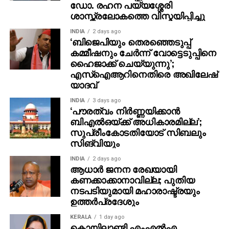
ഡോ. രഹന പയ്യശ്ശേരി
ശാസ്ത്രലോകത്തെ വിസ്മയിപ്പിച്ചു
INDIA
2 days ago
‘ബിജെപിയും തെരഞ്ഞെടുപ്പ്
കമ്മീഷനും ചേർന്ന് വോട്ടെടുപ്പിനെ
ഹൈജാക്ക് ചെയ്യുന്നു’;
എസ്ഐആറിനെതിരെ അഖിലേഷ്
യാദവ്
INDIA
3 days ago
‘പൗരത്വം നിര്‍ണ്ണയിക്കാന്‍
ബിഎല്‍ഒയ്ക്ക് അധികാരമില്ല’;
സുപ്രീംകോടതിയോട് സിബലും
സിങ്‌വിയും
INDIA
2 days ago
ആധാർ ജനന രേഖയായി
കണക്കാക്കാനാവില്ല; പുതിയ
നടപടിയുമായി മഹാരാഷ്ട്രയും
ഉത്തർപ്രദേശും
KERALA
1 day ago
കൊയിലാണ്ടി എംഎല്‍എ