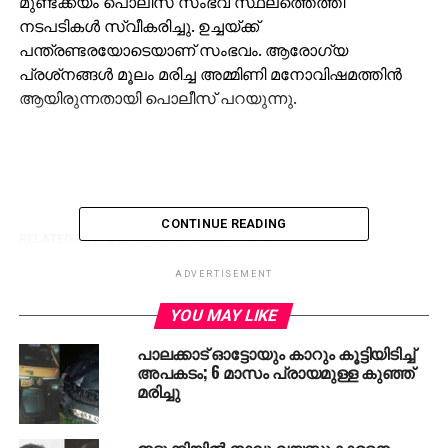
മുണ്ടക്കയം പൊലീസ് സംഭവ സ്ഥലത്തെത്തി
നടപടികള്‍ സ്വീകരിച്ചു. ഉച്ചയ്ക്ക്
പന്ത്രണ്ടരയോടെയാണ് സംഭവം. ആരോഗ്യ
പ്രശ്‌നങ്ങള്‍ മൂലം മരിച്ച അമ്മിണി മനോവിഷമത്തിന്‍
ആയിരുന്നതായി പൊലീസ് പറയുന്നു.
CONTINUE READING
RELATED TOPICS:
DEATH
KOTTAYAM
UP NEXT
ADVERTISEMENT
വിദേശ താരത്തെ ടീമിലെത്തിച്ച് കേരള ബ്ലാസ്റ്റേഴ്സ്
YOU MAY LIKE
DON'T MISS
13 ാമത് സംസ്ഥാന വാഫി, വഫിയ്യ ഫെസ്റ്റിന്
പാലക്കാട് ഓട്ടോയും കാറും കൂട്ടിയിടിച്ച്
തുടക്കം
അപകടം; 6 മാസം പ്രായമുള്ള കുഞ്ഞ്
മരിച്ചു
ഇടുക്കിയില്‍ നാലു വയസ്സുകാരനെ