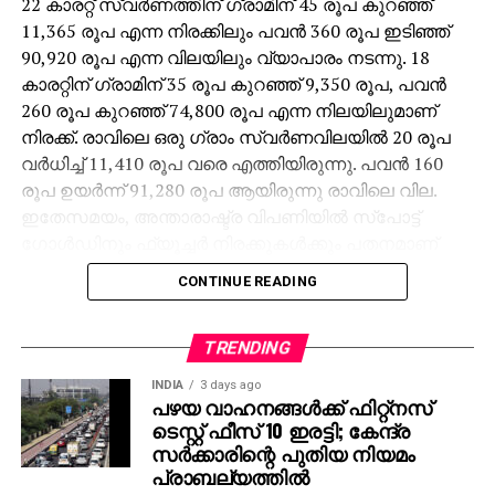
22 കാരറ്റ് സ്വര്‍ണത്തിന് ഗ്രാമിന് 45 രൂപ കുറഞ്ഞ്
11,365 രൂപ എന്ന നിരക്കിലും പവന്‍ 360 രൂപ ഇടിഞ്ഞ്
90,920 രൂപ എന്ന വിലയിലും വ്യാപാരം നടന്നു. 18
കാരറ്റിന് ഗ്രാമിന് 35 രൂപ കുറഞ്ഞ് 9,350 രൂപ, പവന്‍
260 രൂപ കുറഞ്ഞ് 74,800 രൂപ എന്ന നിലയിലുമാണ്
നിരക്ക്. രാവിലെ ഒരു ഗ്രാം സ്വര്‍ണവിലയില്‍ 20 രൂപ
വര്‍ധിച്ച് 11,410 രൂപ വരെ എത്തിയിരുന്നു. പവന്‍ 160
രൂപ ഉയര്‍ന്ന് 91,280 രൂപ ആയിരുന്നു രാവിലെ വില.
ഇതേസമയം, അന്താരാഷ്ട്ര വിപണിയില്‍ സ്‌പോട്ട്
ഗോള്‍ഡിനും ഫ്യൂച്ചര്‍ നിരക്കുകള്‍ക്കും പതനമാണ്
ഉണ്ടായത്. സ്‌പോട്ട് ഗോള്‍ഡ് 0.36% ഇടിഞ്ഞ് 4,045.94
CONTINUE READING
ഡോളര്‍ ആയപ്പോള്‍, രാവിലെ ഇത് 4,072.87 ഡോളര്‍
ആയിരുന്നു. ഗോള്‍ഡ് ഫ്യൂച്ചര്‍ നിരക്ക് 0.42% ഇടിഞ്ഞ്
4,043.11 ഡോളര്‍ ആയി താഴ്ന്നു. ഇതിനൊപ്പമാണ്
TRENDING
വ്യാഴാഴ്ചയും രണ്ടുതവണയായി 55 രൂപ ഇടിവ്
INDIA
3 days ago
രേഖപ്പെടുത്തിയത്. പവന്‍ വിലയില്‍ മാത്രം 440 രൂപ
പഴയ വാഹനങ്ങള്‍ക്ക് ഫിറ്റ്‌നസ്
ടെസ്റ്റ് ഫീസ് 10 ഇരട്ടി; കേന്ദ്ര
കുറഞ്ഞ് 91,560 രൂപയില്‍ നിന്ന് 91,120 രൂപ എന്ന
സര്‍ക്കാരിന്റെ പുതിയ നിയമം
നിലയിലേക്കാണ് മാറ്റം വന്നത്.
പ്രാബല്യത്തില്‍