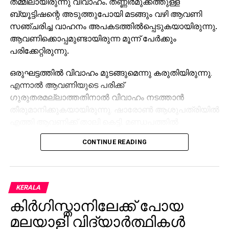
തമ്മിലായിരുന്നു വിവാഹം. തണ്ണീര്‍മുക്കത്തുള്ള
ബ്യൂട്ടിഷന്റെ അടുത്തുപോയി മടങ്ങും വഴി ആവണി
സഞ്ചരിച്ച വാഹനം അപകടത്തില്‍പ്പെടുകയായിരുന്നു.
ആവണിക്കൊപ്പമുണ്ടായിരുന്ന മൂന്ന് പേര്‍ക്കും
പരിക്കേറ്റിരുന്നു.
ഒരുഘട്ടത്തില്‍ വിവാഹം മുടങ്ങുമെന്നു കരുതിയിരുന്നു.
എന്നാല്‍ ആവണിയുടെ പരിക്ക്
ഗുരുതരമല്ലാത്തതിനാല്‍ വിവാഹം നടത്താന്‍
തീരുമാനിക്കുകയായിരുന്നു. ഷാരോണ്‍ ആശുപത്രിയില്‍
എത്തി ആവണിക്ക് താലി കെട്ടി. മണ്ഡപത്തില്‍
വിവാഹസദ്യയും ഒരുക്കി.
CONTINUE READING
ആലപ്പുഴ ശക്തി ഓഡിറ്റോറിയത്തില്‍ ഇന്ന് ഉച്ചയ്ക്ക്
12.12നും 12.25 നും മധ്യേയായിരുന്നു വിവാഹം
നിശ്ചയിച്ചിരുന്നത്. ഇതിനിടെയായിരുന്നു ആവണിക്ക്
പരിക്കേല്‍ക്കുന്നത്. ആദ്യം കോട്ടയം മെഡിക്കല്‍
KERALA
കോളേജ് ആശുപത്രിയിലാണ് ആവണിയെ
കിര്‍ഗിസ്താനിലേക്ക് പോയ
പ്രവേശിപ്പിച്ചത്. പിന്നീട് കൊച്ചിയിലെ സ്വകാര്യ
മലയാളി വിദ്യാര്‍ത്ഥികള്‍
ആശുപത്രിയിലേക്ക് മാറ്റി. അപകട വിവരമറിഞ്ഞ്