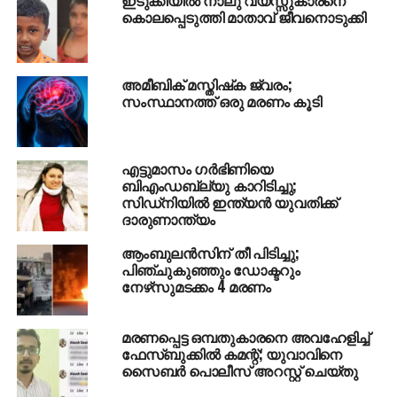
കൊലപ്പെടുത്തി മാതാവ് ജീവനൊടുക്കി
അമീബിക് മസ്തിഷ്‌ക ജ്വരം;
സംസ്ഥാനത്ത് ഒരു മരണം കൂടി
എട്ടുമാസം ഗര്‍ഭിണിയെ
ബിഎംഡബ്ല്യു കാറിടിച്ചു;
സിഡ്‌നിയില്‍ ഇന്ത്യന്‍ യുവതിക്ക്
ദാരുണാന്ത്യം
ആംബുലന്‍സിന് തീ പിടിച്ചു;
പിഞ്ചുകുഞ്ഞും ഡോക്ടറും
നേഴ്‌സുമടക്കം 4 മരണം
മരണപ്പെട്ട ഒമ്പതുകാരനെ അവഹേളിച്ച്
ഫേസ്ബുക്കില്‍ കമന്റ്; യുവാവിനെ
സൈബര്‍ പൊലീസ് അറസ്റ്റ് ചെയ്തു