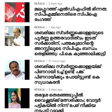
KERALA
2 days ago
മലപ്പുറത്ത് എല്‍ഡിഎഫില്‍ ഭിന്നത;
സിപിഎമ്മിനെതിരെ സിപിഐ
രംഗത്ത്
KERALA
1 day ago
ശബരിമല സ്വര്‍ണ്ണക്കൊള്ളയുടെ
പൂര്‍ണ്ണ ഉത്തരവാദിത്വം ഇടത്
സര്‍ക്കാരിന്, പത്മകുമാറിന്റെ
അറസ്റ്റിലൂടെ സിപിഎം ബന്ധം
തെളിഞ്ഞു: പി.കെ കുഞ്ഞാലിക്കുട്ടി
KERALA
21 hours ago
ശബരിമല സ്വര്‍ണ്ണക്കൊള്ളയ്ക്ക്
പിണറായി ടച്ച് ഉണ്ട്; പങ്ക്
പിണറായിക്കും പോയിട്ടുണ്ട്: കെ
സുധാകരന്‍
KERALA
2 days ago
തദ്ദേശ തെരഞ്ഞടുപ്പില്‍
വൈഷ്ണയ്ക്ക് മത്സരിക്കാം; വോട്ടര്‍
പട്ടികയില്‍ നിന്ന് പേര് നീക്കിയ
നടപടി റദ്ദാക്കി