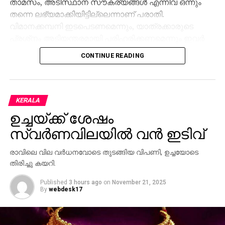
താമസം, അടിസ്ഥാന സൗകര്യങ്ങള്‍ എന്നിവ ഒന്നും
തന്നെ ലഭ്യമാക്കിയിട്ടില്ലെന്നാണ് പരാതി.
വിമാനക്കമ്പനി ഇടപെടണമെന്നും, യാത്രക്കാരുടെ
പ്രശ്‌നം അടിയന്തരമായി പരിഹരിക്കണമെന്നും ഇവര്‍
ആവശ്യപ്പെടുന്നു.
CONTINUE READING
KERALA
ഉച്ചയ്ക്ക് ശേഷം
സ്വര്‍ണവിലയില്‍ വന്‍ ഇടിവ്
രാവിലെ വില വര്‍ധനവോടെ തുടങ്ങിയ വിപണി, ഉച്ചയോടെ
തിരിച്ചു കയറി.
Published
3 hours ago
on
November 21, 2025
By
webdesk17