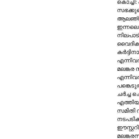
കൊച്ചി
സഭക്കുണ്
ആലഞ്ചേ
ഇന്നലെ
നിലപാട്
വൈദികര
കര്‍ദ്ദി
എന്നിവര
മലങ്കര സ
എന്നിവര
പങ്കെടു
ചര്‍ച്ച
എത്തിയവ
സമിതി വ
നടപടിക
ഈസ്റ്ററി
മലങ്കരസ