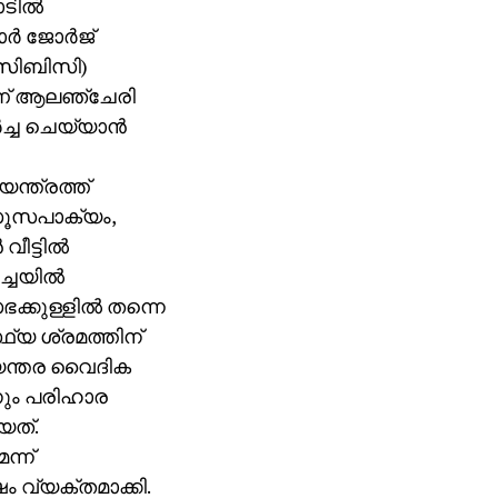
ില്‍
്‍ ജോര്‍ജ്
െസിബിസി)
ണ് ആലഞ്ചേരി
്ച ചെയ്യാന്‍
യന്ത്രത്ത്
് സൂസപാക്യം,
ീട്ടില്‍
്ചയില്‍
ക്കുള്ളില്‍ തന്നെ
്ഥ്യ ശ്രമത്തിന്
ടിയന്തര വൈദിക
ാനും പരിഹാര
യത്.
ന്ന്
ം വ്യക്തമാക്കി.