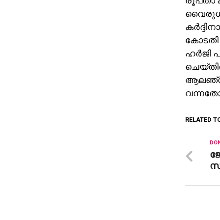
രൂപതാ ക
വൈരുധ്യ
കര്‍ദ്ദി
കോടതി ക
ഹര്‍ജി 
ചെയ്തി
ആലഞ്ചേ
വന്നതോ
RELATED T
DON
ജോ
സു