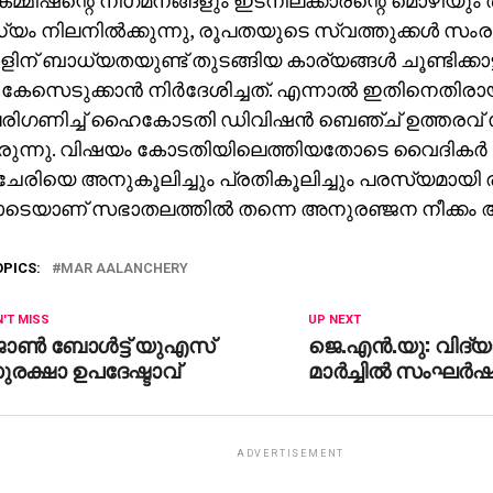
മ്മീഷന്റെ നിഗമനങ്ങളും ഇടനിലക്കാരന്റെ മൊഴിയും തമ
ം നിലനില്‍ക്കുന്നു, രൂപതയുടെ സ്വത്തുക്കള്‍ സംരക്
നാളിന് ബാധ്യതയുണ്ട് തുടങ്ങിയ കാര്യങ്ങള്‍ ചൂണ്ടിക്കാട
േസെടുക്കാന്‍ നിര്‍ദേശിച്ചത്. എന്നാല്‍ ഇതിനെതിരായ ക
പരിഗണിച്ച് ഹൈകോടതി ഡിവിഷന്‍ ബെഞ്ച് ഉത്തരവ് സ്
രുന്നു. വിഷയം കോടതിയിലെത്തിയതോടെ വൈദികര്‍ 
രിയെ അനുകൂലിച്ചും പ്രതികൂലിച്ചും പരസ്യമായി 
ടെയാണ് സഭാതലത്തില്‍ തന്നെ അനുരഞ്ജന നീക്കം ആര
OPICS:
MAR AALANCHERY
'T MISS
UP NEXT
ണ്‍ ബോള്‍ട്ട് യുഎസ്
ജെ.എന്‍.യു: വിദ്യാ
രക്ഷാ ഉപദേഷ്ടാവ്
മാര്‍ച്ചില്‍ സംഘര്‍
ADVERTISEMENT