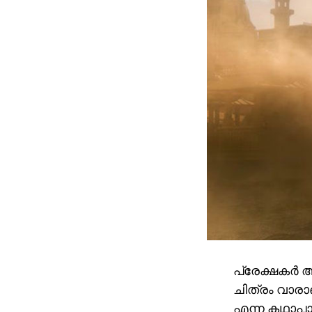
പ്രേക്ഷകർ 
ചിത്രം വാരാ
എന്ന കഥാപാ