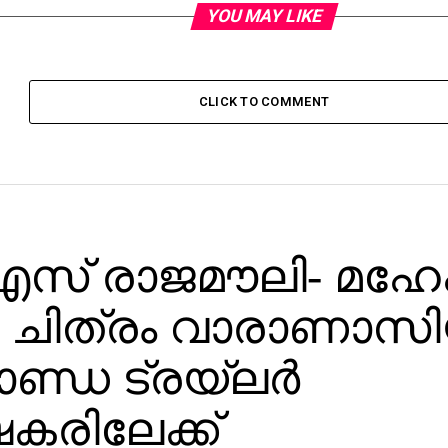
YOU MAY LIKE
CLICK TO COMMENT
സ് രാജമൗലി- മഹേ
ചിത്രം വാരാണാസി
ാണ്ഡ ട്രയ്ലർ
ഷകരിലേക്ക്