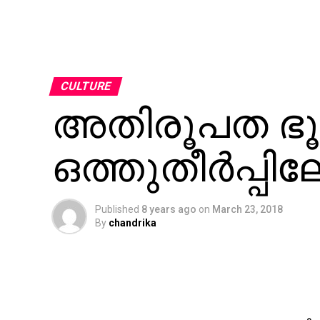
CULTURE
അതിരൂപത ഭൂമ
ഒത്തുതീര്‍പ്പിലേ
Published
8 years ago
on
March 23, 2018
By
chandrika