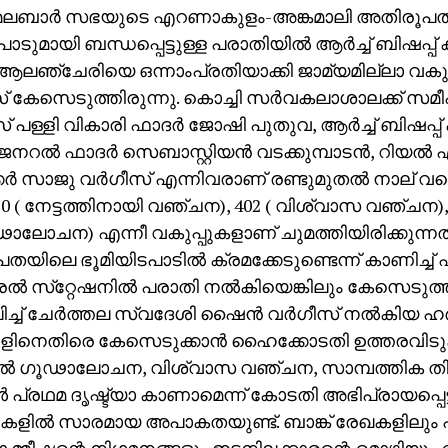
ലബാര്‍ സഭയുടെ എറണാകുളം-അങ്കമാലി അതിരൂപ
ാടുമായി ബന്ധപ്പെട്ടുള്ള പരാതിയില്‍ ആര്‍ച്ച് ബിഷപ്പ് കര്‍
 ആലഞ്ചേരിയെ ഒന്നാംപ്രതിയാക്കി ജാമ്യമില്ലാ വകുപ്
കേസെടുത്തിരുന്നു. കൊച്ചി സര്‍വകലാശാലക്ക് സമീപ
 പള്ളി വികാരി ഫാദര്‍ ജോഷി പുതുവ, ആര്‍ച്ച് ബിഷപ്
നറല്‍ ഫാദര്‍ സെബാസ്റ്റിയന്‍ വടക്കുമ്പാടന്‍, റിയല്‍ എസ്
കര്‍ സാജു വര്‍ഗീസ് എന്നിവരാണ് രണ്ടുമുതല്‍ നാല് വ
20 ( നേട്ടത്തിനായി വഞ്ചന), 402 ( വിശ്വാസ വഞ്ചന), 4
ാലോചന) എന്നീ വകുപ്പുകളാണ് ചുമത്തിയിരിക്കുന്നത
യിലെ ഭൂമിയിടപാടില്‍ ക്രമക്കേടുണ്ടെന്ന് കാണിച്
രല്‍ സ്‌റ്റേഷനില്‍ പരാതി നല്‍കിയെങ്കിലും കേസെടുത്ത
ച് ചേര്‍ത്തല സ്വദേശി ഷൈന്‍ വര്‍ഗീസ് നല്‍കിയ ഹര്
ിനാളിനെതിരെ കേസെടുക്കാന്‍ ഹൈക്കോടതി ഉത്തരവിടു
നല്‍ ഗൂഢാലോചന, വിശ്വാസ വഞ്ചന, സാമ്പത്തിക തിര
ള്‍ പ്രഥമ ദൃഷ്ട്യാ കാണാമെന്ന് കോടതി അഭിപ്രായപ്പെട്ട
ളില്‍ സാരമായ അപാകതയുണ്ട്. ബാങ്ക് രേഖകളിലും പ്ര