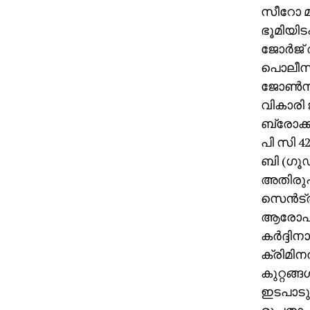
സീറോ മ
ഭൂമിയിടപ
ജോര്‍ജ്
പൊലീസ് 
ജോണ്‍സ്
വികാരി ജ
ബ്രോക്
പി സി 4
ബി (ഗൂഢ
അതിരുപത
സെന്‍ട്
ആരോപിച്
കര്‍ദ്ദ
ക്രിമി
കുറ്റങ്ങ
ഇടപാടുക