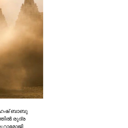
ഹേഷ് ബാബു
തിൽ രുദ്ര
െ റാമോജി