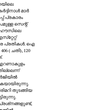
തയിലെ
ദ്ദിനാള്‍ മാര്‍
പ് പ്രകാരം
മുള്ള സെന്റ്
പ് ഹൗസിലെ
‌റ്റേറ്റ്
രെ പ്രതികള്‍. ഐ
06 ( ചതി), 120
്.
ച് എറണാകുളം
ില്ലെന്ന്
‍ജിയില്‍
കയായിരുന്നു.
ിമറി തുടങ്ങിയ
ിരുന്നു.
ശ്‌നങ്ങളുണ്ട്,