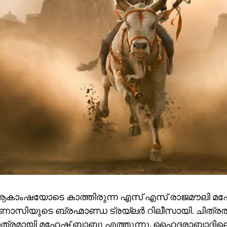
ആകാംഷയോടെ കാത്തിരുന്ന എസ് എസ് രാജമൗലി മ
ണാസിയുടെ ബ്രഹ്മാണ്ഡ ട്രയ്ലർ റിലീസായി. ചിത്രത്
ത്രമായി മഹേഷ് ബാബു എത്തുന്നു. ഹൈദരാബാദില