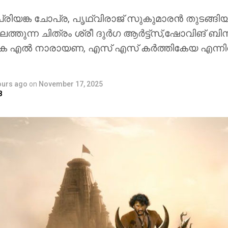
രിയങ്ക ചോപ്ര, പൃഥ്വിരാജ് സുകുമാരൻ തുടങ്ങിയ
ത്തുന്ന ചിത്രം ശ്രീ ദുർഗ ആർട്ട്സ്,ഷോവിങ് ബി
െ എൽ നാരായണ, എസ് എസ് കർത്തികേയ എന്ന
ours ago
on
November 17, 2025
8