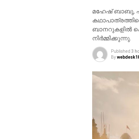
മഹേഷ് ബാബു, പ്
കഥാപാത്രത്തിലെ
ബാനറുകളിൽ ക
നിർമ്മിക്കുന്നു.
Published
3 h
By
webdesk1