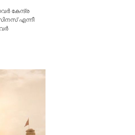
വർ കേന്ദ്ര
സിനസ് എന്നീ
ിവർ