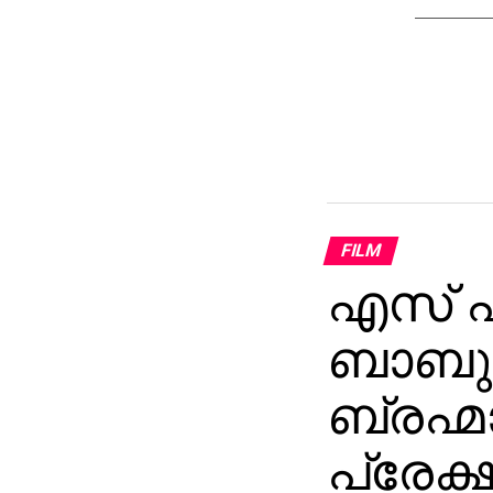
FILM
എസ് എ
ബാബു 
ബ്രഹ്മ
പ്രേക്