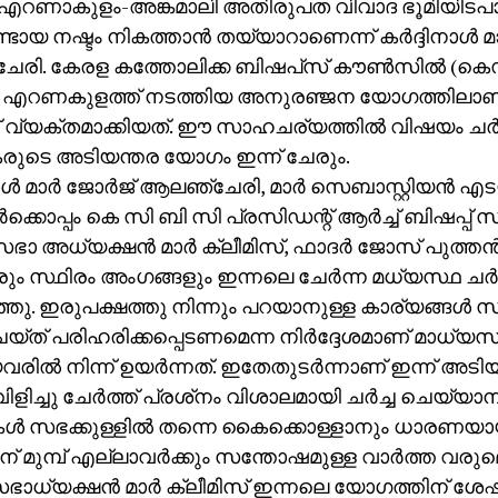
: എറണാകുളം-അങ്കമാലി അതിരുപത വിവാദ ഭൂമിയിടപാട
ടായ നഷ്ടം നികത്താന്‍ തയ്യാറാണെന്ന് കര്‍ദ്ദിനാള്‍ മാര
രി. കേരള കത്തോലിക്ക ബിഷപ്‌സ് കൗണ്‍സില്‍ (ക
 എറണകുളത്ത് നടത്തിയ അനുരഞ്ജന യോഗത്തിലാ
 വ്യക്തമാക്കിയത്. ഈ സാഹചര്യത്തില്‍ വിഷയം ചര്‍ച
ുടെ അടിയന്തര യോഗം ഇന്ന് ചേരും.
നാള്‍ മാര്‍ ജോര്‍ജ് ആലഞ്ചേരി, മാര്‍ സെബാസ്റ്റിയന്‍ എട
്‍ക്കൊപ്പം കെ സി ബി സി പ്രസിഡന്റ് ആര്‍ച്ച് ബിഷപ്പ
ഭാ അധ്യക്ഷന്‍ മാര്‍ ക്ലീമിസ്, ഫാദര്‍ ജോസ് പുത്തന്‍ വ
ും സ്ഥിരം അംഗങ്ങളും ഇന്നലെ ചേര്‍ന്ന മധ്യസ്ഥ ചര്‍ച
ത്തു. ഇരുപക്ഷത്തു നിന്നും പറയാനുള്ള കാര്യങ്ങള്‍ സഭ
 ചെയ്ത് പരിഹരിക്കപ്പെടണമെന്ന നിര്‍ദ്ദേശമാണ് മാധ്യസ
രില്‍ നിന്ന് ഉയര്‍ന്നത്. ഇതേതുടര്‍ന്നാണ് ഇന്ന് അ
ിളിച്ചു ചേര്‍ത്ത് പ്രശ്‌നം വിശാലമായി ചര്‍ച്ച ചെയ്യ
ള്‍ സഭക്കുള്ളില്‍ തന്നെ കൈക്കൊള്ളാനും ധാരണയാ
ന് മുമ്പ് എല്ലാവര്‍ക്കും സന്തോഷമുള്ള വാര്‍ത്ത വരുമെ
ഭാധ്യക്ഷന്‍ മാര്‍ ക്ലീമിസ് ഇന്നലെ യോഗത്തിന് ശേഷ