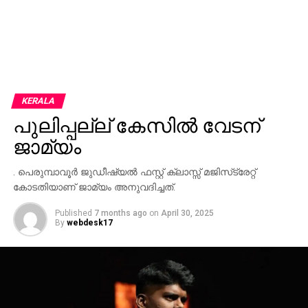
KERALA
പുലിപ്പല്ല് കേസില്‍ വേടന്
ജാമ്യം
. പെരുമ്പാവൂര്‍ ജുഡീഷ്യല്‍ ഫസ്റ്റ് ക്ലാസ്സ് മജിസ്‌ട്രേറ്റ്
കോടതിയാണ് ജാമ്യം അനുവദിച്ചത്.
Published
7 months ago
on
April 30, 2025
By
webdesk17