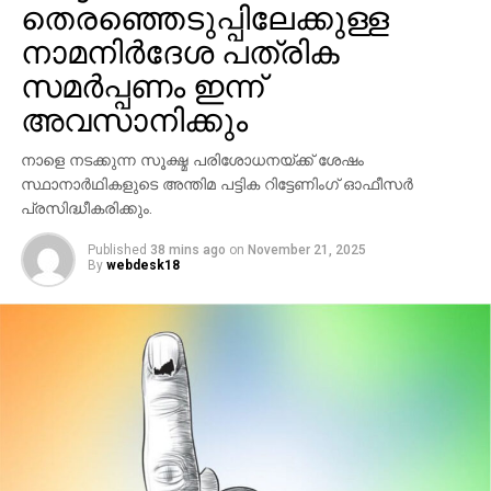
തെരഞ്ഞെടുപ്പിലേക്കുള്ള
നിര്‍ദ്ദേശം നല്‍കിയെന്നും വാസുവിന്റെ മൊഴിയിലുണ്ട്.
നാമനിര്‍ദേശ പത്രിക
തിരുവനന്തപുരത്തെ രഹസ്യ കേന്ദ്രത്തില്‍ വെച്ച്
സമര്‍പ്പണം ഇന്ന്
മണിക്കൂറുകള്‍ നീണ്ട ചോദ്യം ചെയ്യലിന്
അവസാനിക്കും
പിന്നാലെയായിരുന്നു 2019ല്‍ ദേവസ്വം ബോര്‍ഡ്
പ്രസിഡന്റായിരുന്ന എ.പത്മകുമാറിനെ എസ്‌ഐടി
നാളെ നടക്കുന്ന സൂക്ഷ്മ പരിശോധനയ്ക്ക് ശേഷം
അറസ്റ്റ് ചെയ്തത്. സ്വര്‍ണക്കൊള്ളയിലെ ആറാമത്തെ
സ്ഥാനാര്‍ഥികളുടെ അന്തിമ പട്ടിക റിട്ടേണിംഗ് ഓഫീസര്‍
അറസ്റ്റാണിത്. സിപിഎം പത്തനംതിട്ട ജില്ലാ കമ്മിറ്റി
പ്രസിദ്ധീകരിക്കും.
അംഗമാണ് പത്മകുമാര്‍.
Published
38 mins ago
on
November 21, 2025
By
webdesk18