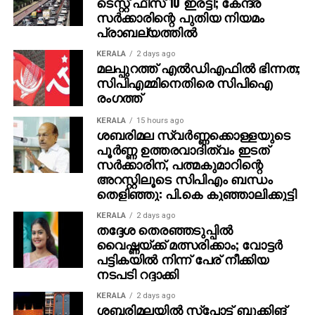
ടെസ്റ്റ് ഫീസ് 10 ഇരട്ടി; കേന്ദ്ര
സര്‍ക്കാരിന്റെ പുതിയ നിയമം
പ്രാബല്യത്തില്‍
KERALA
2 days ago
മലപ്പുറത്ത് എല്‍ഡിഎഫില്‍ ഭിന്നത;
സിപിഎമ്മിനെതിരെ സിപിഐ
രംഗത്ത്
KERALA
15 hours ago
ശബരിമല സ്വര്‍ണ്ണക്കൊള്ളയുടെ
പൂര്‍ണ്ണ ഉത്തരവാദിത്വം ഇടത്
സര്‍ക്കാരിന്, പത്മകുമാറിന്റെ
അറസ്റ്റിലൂടെ സിപിഎം ബന്ധം
തെളിഞ്ഞു: പി.കെ കുഞ്ഞാലിക്കുട്ടി
KERALA
2 days ago
തദ്ദേശ തെരഞ്ഞടുപ്പില്‍
വൈഷ്ണയ്ക്ക് മത്സരിക്കാം; വോട്ടര്‍
പട്ടികയില്‍ നിന്ന് പേര് നീക്കിയ
നടപടി റദ്ദാക്കി
KERALA
2 days ago
ശബരിമലയില്‍ സ്‌പോട്ട് ബുക്കിങ്