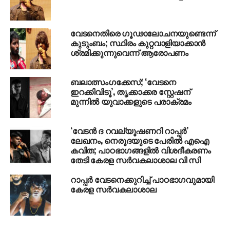
RELATED TOPICS:
NEWS
VEDAN
വേടനെതിരെ ഗൂഢാലോചനയുണ്ടെന്ന്
കുടുംബം; സ്ഥിരം കുറ്റവാളിയാക്കാന്‍
UP NEXT
ശ്രമിക്കുന്നുവെന്ന് ആരോപണം
നിയന്ത്രണ രേഖയില്‍ പാകിസ്താന്‍ സൈന്യം
നടത്തുന്ന ലംഘനങ്ങളില്‍ ഇന്ത്യയുടെ
മുന്നറിയിപ്പ്
ബലാത്സംഗക്കേസ്; ‘വേടനെ
ഇറക്കിവിടൂ’, തൃക്കാക്കര സ്റ്റേഷന്
DON'T MISS
മുന്നില്‍ യുവാക്കളുടെ പരാക്രമം
ഡല്‍ഹി ഖാഇദെ മില്ലത്ത് സെന്റര്‍ ഉദ്ഘാടനം:
ഒരുക്കങ്ങള്‍ പുരോഗമിക്കുന്നു
‘വേടന്‍ ദ റവല്യൂഷണറി റാപ്പര്‍’
ലേഖനം, നെരൂദയുടെ പേരില്‍ എഐ
കവിത; പാഠഭാഗങ്ങളില്‍ വിശദീകരണം
തേടി കേരള സർവകലാശാല വി സി
റാപ്പര്‍ വേടനെക്കുറിച്ച് പാഠഭാഗവുമായി
കേരള സര്‍വകലാശാല