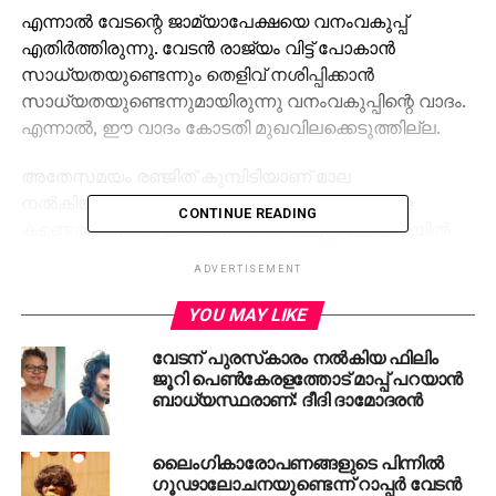
എന്നാല്‍ വേടന്റെ ജാമ്യാപേക്ഷയെ വനംവകുപ്പ്
എതിര്‍ത്തിരുന്നു. വേടന്‍ രാജ്യം വിട്ട് പോകാന്‍
സാധ്യതയുണ്ടെന്നും തെളിവ് നശിപ്പിക്കാന്‍
സാധ്യതയുണ്ടെന്നുമായിരുന്നു വനംവകുപ്പിന്റെ വാദം.
എന്നാല്‍, ഈ വാദം കോടതി മുഖവിലക്കെടുത്തില്ല.
അതേസമയം രഞ്ജിത് കുമ്പിടിയാണ് മാല
നല്‍കിയതെന്ന് വേടന്‍ പറഞ്ഞെങ്കിലും അയാളെ
CONTINUE READING
കണ്ടെത്താനായിട്ടില്ലെന്ന് വനം വകുപ്പ് കോടതിയില്‍
അറിയിച്ചു. കൂടുതല്‍ അന്വേഷണം
ADVERTISEMENT
ആവശ്യമാണെന്നും വനംവകുപ്പ് വ്യക്തമാക്കി.
YOU MAY LIKE
പുലിപ്പല്ല് അണിഞ്ഞതിന് വേടനെതിരെ
വേടന് പുരസ്‌കാരം നല്‍കിയ ഫിലിം
ജാമ്യമില്ലാകുറ്റം ചുമത്തിയാണ് വനം വകുപ്പ്
ജൂറി പെണ്‍കേരളത്തോട് മാപ്പ് പറയാന്‍
കേസെടുത്തിരുന്നത്. പുലിപ്പല്ല് കൈവശം വെക്കുന്നത്
ബാധ്യസ്ഥരാണ്: ദീദി ദാമോദരന്‍
ഇന്ത്യയില്‍ ജാമ്യമില്ലാ കുറ്റമാണ്. വിദേശത്തു നിന്ന്
എത്തിക്കുന്നതും കുറ്റകരമാണ്. കുറ്റം തെളിഞ്ഞാല്‍
ലൈംഗികാരോപണങ്ങളുടെ പിന്നില്‍
മൂന്നു മുതല്‍ ഏഴു വര്‍ഷം വരെ തടവും 10,000 രൂപ
ഗൂഢാലോചനയുണ്ടെന്ന് റാപ്പര്‍ വേടന്‍
പിഴയും ശിക്ഷ ലഭിക്കും.