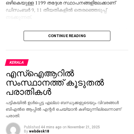
ഒഴികെയുള്ള 1199 തദ്ദേശ സ്ഥാപനങ്ങളിലേക്കാണ്
ഡിസംബര്‍ 9, 11 തീയതികളില്‍ തെരഞ്ഞെടുപ്പ്
നടക്കുന്നത്.
അതേസമയം, തദ്ദേശ തെരഞ്ഞെടുപ്പ് പ്രചാരണത്തിന്റെ
CONTINUE READING
ഭാഗമായി പൊതുനിരത്തുകളില്‍ അനധികൃത
ബാനറുകളും പോസ്റ്ററുകളും ഫ്‌ലക്‌സ് ബോര്‍ഡുകളും
സ്ഥാപിക്കുന്നതിനെതിരെ മുന്നറിയിപ്പുമായി
ഹൈക്കോടതി. അനധികൃതമായി സ്ഥാപിച്ച
KERALA
ബോര്‍ഡുകളും ബാനറുകളും രണ്ടാഴ്ചയ്ക്കകം നീക്കം
എസ്‌ഐആറില്‍
ചെയ്യണമെന്നാണ് നിര്‍ദ്ദേശം. ഉത്തരവാദികളില്‍ നിന്ന്
പിഴ ഈടാക്കുന്നതുള്‍പ്പെടെയുള്ള ശിക്ഷാ നടപടികള്‍
സംസ്ഥാനത്ത് കൂടുതല്‍
സ്വീകരിക്കണമെന്നും ഹൈക്കോടതി ഉത്തരവിട്ടു.
പരാതികള്‍
സ്ഥാനാര്‍ഥികള്‍, രാഷ്ട്രീയ പാര്‍ട്ടികള്‍ എന്നിവരില്‍ നിന്ന്
പട്ടികയില്‍ ഉള്‍പ്പെട്ട എല്ലാ ബന്ധുക്കളുടെയും വിവരങ്ങള്‍
പിഴ ഈടാക്കുന്നത് ഉള്‍പ്പെടെയുള്ള നടപടികള്‍
ബിഎല്‍ഒ ആപ്പില്‍ എന്റര്‍ ചെയ്യാന്‍ കഴിയുന്നില്ലെന്നാണ്
സ്വീകരിക്കാന്‍ സംസ്ഥാന തെരഞ്ഞെടുപ്പ്
പരാതി.
കമ്മീഷനോടും ജില്ലാ തെരഞ്ഞെടുപ്പ്
Published
44 mins ago
on
November 21, 2025
ഓഫിസര്‍മാരോടും ജസ്റ്റിസ് ദേവന്‍ രാമചന്ദ്രന്‍
By
webdesk18