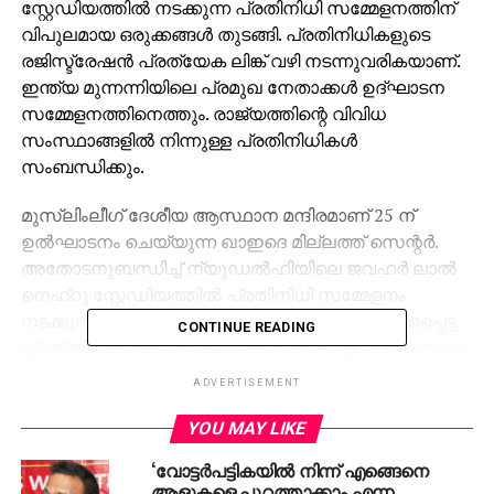
സ്റ്റേഡിയത്തില്‍ നടക്കുന്ന പ്രതിനിധി സമ്മേളനത്തിന്
വിപുലമായ ഒരുക്കങ്ങള്‍ തുടങ്ങി. പ്രതിനിധികളുടെ
രജിസ്ട്രേഷന്‍ പ്രത്യേക ലിങ്ക് വഴി നടന്നുവരികയാണ്.
ഇന്ത്യ മുന്നന്നിയിലെ പ്രമുഖ നേതാക്കള്‍ ഉദ്ഘാടന
സമ്മേളനത്തിനെത്തും. രാജ്യത്തിന്റെ വിവിധ
സംസ്ഥാങ്ങളില്‍ നിന്നുള്ള പ്രതിനിധികള്‍
സംബന്ധിക്കും.
മുസ്‌ലിംലീഗ് ദേശീയ ആസ്ഥാന മന്ദിരമാണ് 25 ന്
ഉല്‍ഘാടനം ചെയ്യുന്ന ഖാഇദെ മില്ലത്ത് സെന്റര്‍.
അതോടനുബന്ധിച്ച് ന്യൂഡല്‍ഹിയിലെ ജവഹര്‍ ലാല്‍
നെഹ്‌റു സ്റ്റേഡിയത്തില്‍ പ്രതിനിധി സമ്മേളനം
നടക്കുന്നുണ്ട്. അത് വീക്ഷിക്കാനും തെരഞ്ഞെടുക്കപ്പെട്ട
CONTINUE READING
പ്രതിനിധികള്‍ക്ക് പുറമെ പ്രവര്‍ത്തകര്‍ക്കും അവസരം
നല്‍കാനാണ് രജിസ്ട്രേഷന്‍ ഏര്‍പ്പെടുത്തിയിരിക്കുന്നത്.
ADVERTISEMENT
രജിസ്റ്റര്‍ ചെയ്തവരെ മാത്രമാണ് സമ്മേളന നഗരിയില്‍
പ്രവേശിപ്പിക്കുക.
YOU MAY LIKE
സമ്മേളനവുമായി ബന്ധപ്പെട്ട് ചേര്‍ന്ന അവലോകന
‘വോട്ടര്‍പട്ടികയില്‍ നിന്ന് എങ്ങെനെ
യോഗത്തില്‍ ദേശീയ ട്രഷറര്‍ പി.വി അബ്ദുല്‍ വഹാബ്
ആളുകളെ പുറത്താക്കാം എന്ന