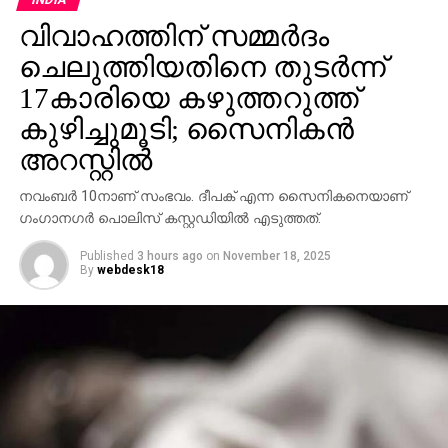
വിവാഹത്തിന് സമ്മര്‍ദം
ചെലുത്തിയതിനെ തുടര്‍ന്ന്
17കാരിയെ കഴുത്തറുത്ത്
കുഴിച്ചുമൂടി; സൈനികന്‍
അറസ്റ്റില്‍
നവംബര്‍ 10നാണ് സംഭവം. ദീപക് എന്ന സൈനികനെയാണ്
ഗംഗാനഗര്‍ പൊലിസ് കസ്റ്റഡിയില്‍ എടുത്തത്.
Published
3 hours ago
on
November 18, 2025
By
webdesk18