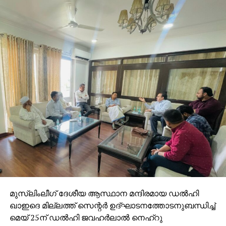
മുസ്‌ലിംലീഗ് ദേശീയ ആസ്ഥാന മന്ദിരമായ ഡല്‍ഹി
ഖാഇദെ മില്ലത്ത് സെന്റര്‍ ഉദ്ഘാടനത്തോടനുബന്ധിച്ച്
മെയ് 25ന് ഡല്‍ഹി ജവഹര്‍ലാല്‍ നെഹ്‌റു