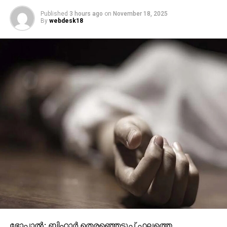
ചെലുത്തിയതാണെന്നും ദീപക് മൊഴി നല്‍കി.
Published
3 hours ago
on
November 18, 2025
By
webdesk18
പഠനത്തിനായി കന്റോണ്‍മെന്റ് പ്രദേശത്തെ
അമ്മാവന്റെ വീട്ടില്‍ താമസിക്കുകയായിരുന്നു മരിച്ച
17കാരി. സംഭവത്തില്‍ കൂടുതല്‍ അന്വേഷണം
തുടരുകയാണ്.
ഭോപ്പാല്‍: ബിഹാര്‍ തെരഞ്ഞെടുപ്പ് ഫലത്തെ