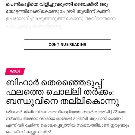
പെണ്‍കുട്ടിയെ വിളിച്ചുവരുത്തി ബൈക്കില്‍ ഒരു
തോട്ടത്തിലേക്ക് കൊണ്ടുപോയി. തുടര്‍ന്ന് കത്തി
ഉപയോഗിച്ച് കഴുത്തറുത്ത് കൊന്ന്, അവിടെതന്നെ
കുഴിച്ചുമൂടുകയായിരുന്നു.
നവംബര്‍ 15ന് തോട്ടത്തില്‍ നിന്ന് മൃതദേഹം
CONTINUE READING
കണ്ടെത്തിയതോടെ കേസ് ശക്തമായി. സ്ഥലത്ത്
കണ്ടെത്തിയ ബാഗില്‍ പേരും ഫോണ്‍നമ്പറും
രേഖപ്പെടുത്തിയിരുന്ന ഒരു ബുക്കും പൊലീസിന്
പ്രതിയെ തിരിച്ചറിയാനായി സഹായമായി.
INDIA
തട്ടിക്കൊണ്ടുപോകല്‍ കേസ് രജിസ്റ്റര്‍ ചെയ്ത പൊലിസ്,
ബിഹാര്‍ തെരഞ്ഞെടുപ്പ്
പോസ്റ്റ്‌മോര്‍ട്ടത്തിന് ശേഷം കൊലപാതകക്കുറ്റവും
ചേര്‍ത്തു.
ഫലത്തെ ചൊല്ലി തര്‍ക്കം:
ബന്ധുവിനെ തല്ലികൊന്നു
പ്രതി പെണ്‍കുട്ടിയെ ബൈക്കില്‍ കൊണ്ടുപോകുന്ന
സിസിടിവി ദൃശ്യങ്ങളും പൊലീസ് ശേഖരിച്ചു.
ശിവഹര്‍ ജില്ലയിലെ തൊഴിലാളിയായ ശങ്കര്‍ മാഞ്ചി (22)യെ
ഇന്‍സ്റ്റാഗ്രാം വഴി പരിചയപ്പെട്ട പെണ്‍കുട്ടിയുമായി
സ്വന്തം അമ്മാവന്മാരായ രാജേഷ് മാഞ്ചി, തൂഫാനി മാഞ്ചി
താന്‍ അടുപ്പത്തിലായിരുന്നുവെന്നും വിവാഹം
എന്നിവര്‍ ചേര്‍ന്ന് കൊലപ്പെടുത്തിയ സംഭവത്തിലാണ് ഇരുവരും
ഉറപ്പായതോടെ പെണ്‍കുട്ടി സമ്മര്‍ദം
പൊലീസ് കസ്റ്റഡിയില്‍.