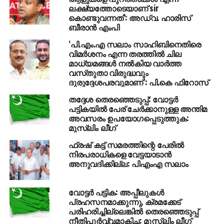
എം.പി അധ്യക്ഷത വഹിച്ചു. അഡ്വ ഹാരിസ് ബീരാന്‍
ലക്ഷ്യത്തോടെയാണ് sir
കൊണ്ടുവന്നത്’: അഡ്വ. ഹാരിസ്
എം.പി, മുസ്‌ലിം ലീഗ് ദേശീയ സെക്രട്ടറി ഖുര്‍റം
ബീരാൻ എംപി
അനീസ് ഉമര്‍, ഡല്‍ഹി സംസ്ഥാന പ്രസിഡന്റ്
മൗലാനാ നിസാര്‍ അഹമ്മദ്, യൂത്ത് ലീഗ് ദേശീയ
‘പി.എം.എ സലാം സാഹിബിനെതിരെ
വിമർശനം എന്ന തരത്തിൽ ചില
പ്രസിഡന്റ് ആസിഫ് അന്‍സാരി, എം.എസ്.എഫ്
മാധ്യമങ്ങൾ നൽകിയ വാർത്ത
ദേശീയ പ്രസിഡന്റ് പി.വി അഹമ്മദ് സാജു, ട്രഷറര്‍
വസ്‌തുതാ വിരുദ്ധവും
അതീബ് ഖാന്‍, നൂര്‍ ഷംസ്, അഫ്സല്‍ യൂസുഫ്, ജിഹാദ്
ദുരുദ്ദേശപരവുമാണ്’: പി.കെ ഫിറോസ്‌
എന്നിവര്‍ സംബന്ധിച്ചു.
തദ്ദേശ തെരഞ്ഞെടുപ്പ്: വോട്ടര്‍
പട്ടികയില്‍ പേര് ചേര്‍ക്കാനുള്ള അന്തിമ
അവസരം ഉപയോഗപ്പെടുത്തുക:
മുസ്‌ലിം ലീഗ്‌
RELATED TOPICS:
MUSLIM LEAGUE
NEWS
ഫ്രഷ് കട്ട് സമരത്തിന്റെ പേരില്‍
നിരപരാധികളെ വേട്ടയാടാന്‍
അനുവദിക്കില്ല: പിഎംഎ സലാം
വോട്ടര്‍ പട്ടിക: അപ്പീലുകള്‍
പ്രഹസനമാക്കുന്നു, ക്രമക്കേട്
പരിഹരിച്ചില്ലെങ്കില്‍ തെരഞ്ഞെടുപ്പ്
നീതിപൂര്‍വ്വമാകിച്ച: മുസ്‌ലിം ലീഗ്‌