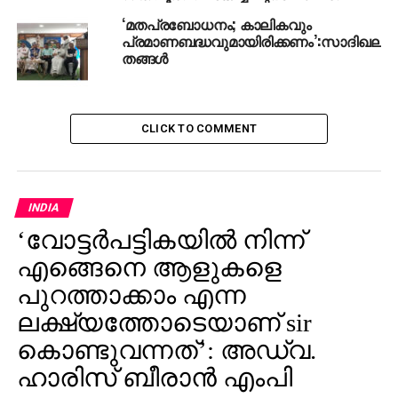
‘മതപ്രബോധനം; കാലികവും
പ്രമാണബദ്ധവുമായിരിക്കണം’:സാദിഖലി
തങ്ങൾ
CLICK TO COMMENT
INDIA
‘വോട്ടര്‍പട്ടികയില്‍ നിന്ന്
എങ്ങെനെ ആളുകളെ
പുറത്താക്കാം എന്ന
ലക്ഷ്യത്തോടെയാണ് sir
കൊണ്ടുവന്നത്’: അഡ്വ.
ഹാരിസ് ബീരാൻ എംപി