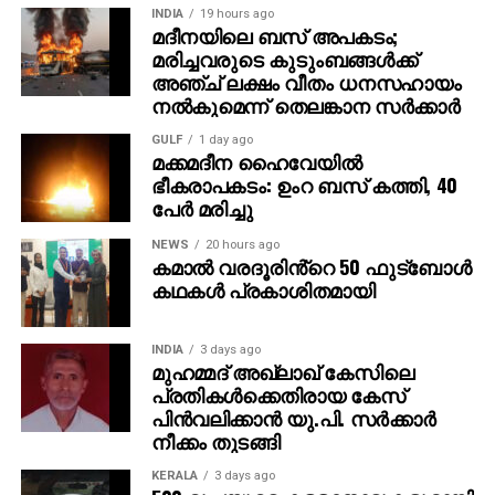
INDIA
19 hours ago
ചെയ്തു.
മദീനയിലെ ബസ് അപകടം;
മരിച്ചവരുടെ കുടുംബങ്ങള്‍ക്ക്
തര്‍ക്കം മൂര്‍ച്ഛിച്ചപ്പോള്‍ രാജേഷും തൂഫാനിയും ചേര്‍ന്ന്
അഞ്ച് ലക്ഷം വീതം ധനസഹായം
ശങ്കറെ അടുത്തുള്ള ചെളി നിറഞ്ഞ പ്രദേശത്തേക്ക്
നല്‍കുമെന്ന് തെലങ്കാന സര്‍ക്കാര്‍
വലിച്ചിഴച്ച് മുഖം ചെളിയില്‍ മുക്കി ശ്വാസം മുട്ടിച്ച്
GULF
1 day ago
കൊലപ്പെടുത്തുകയായിരുന്നു. വിവരം ലഭിച്ച പൊലീസ്
മക്കമദീന ഹൈവേയില്‍
സ്ഥലത്തെത്തി ശങ്കറെ ആശുപത്രിയില്‍
ഭീകരാപകടം: ഉംറ ബസ് കത്തി, 40
എത്തിച്ചെങ്കിലും ജീവന്‍ രക്ഷിക്കാനായില്ല.
പേര്‍ മരിച്ചു
NEWS
20 hours ago
പ്രതികളായ രാജേഷും തൂഫാനിയും കുറ്റം
കമാൽ വരദൂരിൻ്റെ 50 ഫുട്ബോൾ
സമ്മതിച്ചതായി പൊലീസ് അറിയിച്ചു.
കഥകൾ പ്രകാശിതമായി
ഇരുവരുംക്കെതിരെ കൊലപാതകക്കുറ്റം ചുമത്തി കേസ്
എടുത്തിട്ടുണ്ട്. അന്വേഷണം പുരോഗമിക്കുന്നു.
INDIA
3 days ago
മുഹമ്മദ് അഖ്‌ലാഖ് കേസിലെ
പ്രതികള്‍ക്കെതിരായ കേസ്
പിന്‍വലിക്കാന്‍ യു.പി. സര്‍ക്കാര്‍
നീക്കം തുടങ്ങി
KERALA
3 days ago