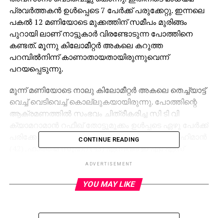
പ്രവര്‍ത്തകന്‍ ഉള്‍പ്പെടെ 7 പേര്‍ക്ക് പരുക്കേറ്റു. ഇന്നലെ
പകല്‍ 12 മണിയോടെ മുക്കത്തിന് സമീപം മുരിങ്ങം
പുറായി ലാണ് നാട്ടുകാര്‍ വിരണ്ടോടുന്ന പോത്തിനെ
കണ്ടത്. മൂന്നു കിലോമീറ്റര്‍ അകലെ കറുത്ത
പറമ്പില്‍നിന്ന് കാണാതായതായിരുന്നുവെന്ന്
പറയപ്പെടുന്നു.
മൂന്ന് മണിയോടെ നാലു കിലോമീറ്റര്‍ അകലെ തെച്ച്യാട്ട്
വെച്ച് വെടിവെച്ച് കൊല്ലുകയായിരുന്നു. പോത്തിന്റെ
ആക്രമണത്തില്‍ സംഭവം ചിത്രീകരിച്ച സി ടി വി
ക്യാമറാമാന്‍ റഫീഖ് തോട്ടുമുക്കം ഉള്‍പ്പടെ ഏഴു പേര്‍ക്ക്
പരിക്കേറ്റു. ശിവ വിഷ്ണു (10), സൂര്യ (10) ,അബ്ദുറഹിമാന്‍
CONTINUE READING
(42) ,ഫാത്തിമ സുഹറ (43) എന്നിവര്‍ ഇ എം എസ്
ആശുപത്രിയിലും അബ്ദുറഹിമാന്‍ (47) ,സുമേഷ് (30)
ADVERTISEMENT
എന്നിവര്‍ കെ എം സി ടി മെഡിക്കല്‍ കോളേജിലും
ചികിത്സ തേടി.
YOU MAY LIKE
എസ്‌ഐ അബ്ദുറഹിമാന്‍, അഡീഷണല്‍ എസ് ഐ
സലിം ,ഫയര്‍ഫോഴ്‌സ് ജീവനക്കാര്‍, നാട്ടുകാര്‍