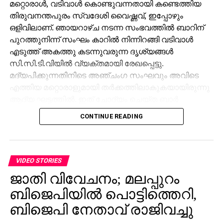
മറ്റൊരാള്‍, വടിവാള്‍ കൊണ്ടുവന്നതായി കണ്ടെത്തിയ
തിരുവനന്തപുരം സ്വദേശി വൈഷ്ണവ്, ഇപ്പോഴും
ഒളിവിലാണ്. ഞായറാഴ്ച നടന്ന സംഭവത്തില്‍ ബാറിന്
പുറത്തുനിന്ന് സംഘം കാറില്‍ നിന്നിറങ്ങി വടിവാള്‍
എടുത്ത് അകത്തു കടന്നുവരുന്ന ദൃശ്യങ്ങള്‍
സി.സി.ടി.വിയില്‍ വ്യക്തമായി രേഖപ്പെട്ടു.
മദ്യപിക്കുന്നതിനിടെ അഞ്ചംഗ സംഘവും അവിടെ
എത്തിയ മറ്റൊരാളുമായി തര്‍ക്കത്തിലാകുകയായിരുന്നു
ആദ്യ ഘട്ടത്തില്‍. ഇത് ചോദ്യം ചെയ്ത ബാര്‍
ജീവനക്കാരുമായി സംഘര്‍ഷം ശക്തമായി. പ്രതികളുടെ
CONTINUE READING
സംഘം ആദ്യം ബാറില്‍ നിന്ന് പുറത്തുപോയെങ്കിലും,
അലീനയും കൂട്ടരും കുറച്ച് സമയത്തിനുശേഷം
വടിവാളുമായി തിരികെ എത്തി. തുടര്‍ന്ന് ബാര്‍
ജീവനക്കാര്‍ക്ക് മര്‍ദനമേല്‍ക്കുകയും അക്രമം
VIDEO STORIES
ആവര്‍ത്തിച്ച് അഞ്ചുതവണ വരെ തിരിച്ചെത്തി
ജാതി വിവേചനം; മലപ്പുറം
ആക്രമണം നടത്തിയതായും ബാര്‍ ഉടമ നല്‍കിയ
ബിജെപിയില്‍ പൊട്ടിത്തെറി,
പരാതിയില്‍ പറയുന്നു. വിദ്യാഭ്യാസ
ആവശ്യങ്ങള്‍ക്കായി എറണാകുളത്ത് എത്തിയവരാണ്
ബിജെപി നേതാവ് രാജിവച്ചു
പ്രതികളെന്ന് പൊലീസ് കണ്ടെത്തിയിട്ടുണ്ട്.