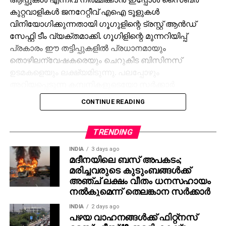
കുറ്റവാളികള്‍ ജനറേറ്റീവ് എഐ ടൂളുകള്‍
വിനിയോഗിക്കുന്നതായി ഗൂഗുളിന്റെ ട്രസ്റ്റ് ആന്‍ഡ്
സേഫ്റ്റി ടീം വ്യക്തമാക്കി. ഗൂഗിളിന്റെ മുന്നറിയിപ്പ്
പ്രകാരം ഈ തട്ടിപ്പുകളില്‍ പ്രധാനമായും
തൊഴിലന്വേഷകരെയും ചെറുകിട ബിസിനസ്
ഉടമകളെയും ലക്ഷ്യമിടുന്നു. പലപ്പോഴും
അറിയപ്പെടുന്ന കമ്പനികളുടെയോ സര്‍ക്കാര്‍
ഏജന്‍സികളുടെയോ പേരില്‍ വ്യാജ ജോലി
CONTINUE READING
ലിസ്റ്റിംഗുകള്‍ സൃഷ്ടിക്കപ്പെടുന്നു. ഇരകളോട്
വ്യക്തിഗത വിവരങ്ങള്‍ പങ്കിടാനും, ജോലി
പ്രോസസ്സിംഗ് ഫീസ് എന്ന പേരില്‍ പണം അടയ്ക്കാനും
TRENDING
ആവശ്യപ്പെടുന്നതാണ് സാധാരണ രീതി. ചിലര്‍
INDIA
3 days ago
മാല്‍വെയര്‍ ഇന്‍സ്റ്റാള്‍ ചെയ്യാനോ ഡാറ്റ
മദീനയിലെ ബസ് അപകടം;
മരിച്ചവരുടെ കുടുംബങ്ങള്‍ക്ക്
മോഷ്ടിക്കാനോ ലക്ഷ്യമിട്ടുള്ള വ്യാജ അഭിമുഖ
അഞ്ച് ലക്ഷം വീതം ധനസഹായം
സോഫ്റ്റ്‌വെയറുകളും അയക്കുന്നു. ഇത്തരം തട്ടിപ്പുകള്‍
നല്‍കുമെന്ന് തെലങ്കാന സര്‍ക്കാര്‍
വ്യക്തികള്‍ക്കും സ്ഥാപനങ്ങള്‍ക്കും ഗുരുതരമായ
ഭീഷണിയാണെന്ന് ഗൂഗിള്‍ മുന്നറിയിപ്പ് നല്‍കി.
INDIA
2 days ago
പഴയ വാഹനങ്ങള്‍ക്ക് ഫിറ്റ്‌നസ്
നിയമാനുസൃത തൊഴിലുടമകള്‍ ഒരിക്കലും സാമ്പത്തിക