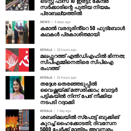
ടെസ്റ്റ് ഫീസ് 10 ഇരട്ടി; കേന്ദ്ര
വിവരങ്ങളോ പേയ്‌മെന്റെ് ആവശ്യങ്ങളോ
സര്‍ക്കാരിന്റെ പുതിയ നിയമം
ഉന്നയിക്കില്ലെന്നും ഉപയോക്താക്കള്‍ ഓണ്‍ലൈനില്‍
പ്രാബല്യത്തില്‍
കൂടുതല്‍ ജാഗ്രത പാലിക്കണമെന്നും ഗൂഗിള്‍
വ്യക്തമാക്കി.
NEWS
3 days ago
കമാൽ വരദൂരിൻ്റെ 50 ഫുട്ബോൾ
കഥകൾ പ്രകാശിതമായി
KERALA
23 hours ago
മലപ്പുറത്ത് എല്‍ഡിഎഫില്‍ ഭിന്നത;
സിപിഎമ്മിനെതിരെ സിപിഐ
രംഗത്ത്
KERALA
22 hours ago
തദ്ദേശ തെരഞ്ഞടുപ്പില്‍
വൈഷ്ണയ്ക്ക് മത്സരിക്കാം; വോട്ടര്‍
പട്ടികയില്‍ നിന്ന് പേര് നീക്കിയ
നടപടി റദ്ദാക്കി
KERALA
1 day ago
ശബരിമലയില്‍ സ്‌പോട്ട് ബുക്കിങ്
കുറച്ച് ഹൈക്കോടതി; ദിവസേന
5000 പേര്‍ക്ക് മാത്രം അവസരം