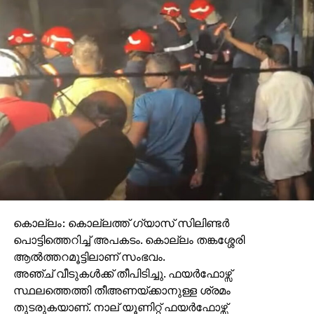
കൊല്ലം: കൊല്ലത്ത് ഗ്യാസ് സിലിണ്ടര്‍
പൊട്ടിത്തെറിച്ച് അപകടം. കൊല്ലം തങ്കശ്ശേരി
ആല്‍ത്തറമൂട്ടിലാണ് സംഭവം.
അഞ്ച് വീടുകള്‍ക്ക് തീപിടിച്ചു. ഫയര്‍ഫോഴ്സ്
സ്ഥലത്തെത്തി തീഅണയ്ക്കാനുള്ള ശ്രമം
തുടരുകയാണ്. നാല് യൂണിറ്റ് ഫയര്‍ഫോഴ്സ്