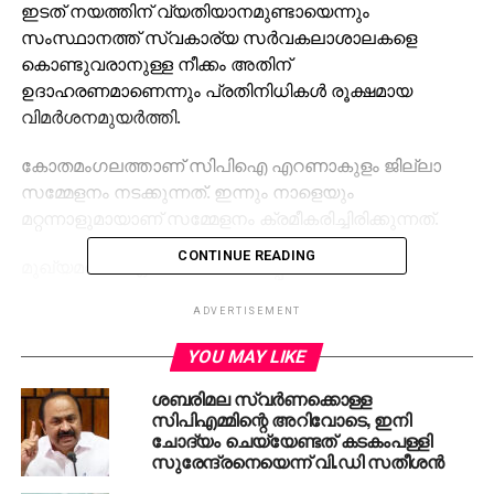
ഇടത് നയത്തിന് വ്യതിയാനമുണ്ടായെന്നും
സംസ്ഥാനത്ത് സ്വകാര്യ സര്‍വകലാശാലകളെ
കൊണ്ടുവരാനുള്ള നീക്കം അതിന്
ഉദാഹരണമാണെന്നും പ്രതിനിധികള്‍ രൂക്ഷമായ
വിമര്‍ശനമുയര്‍ത്തി.
കോതമംഗലത്താണ് സിപിഐ എറണാകുളം ജില്ലാ
സമ്മേളനം നടക്കുന്നത്. ഇന്നും നാളെയും
മറ്റന്നാളുമായാണ് സമ്മേളനം ക്രമീകരിച്ചിരിക്കുന്നത്.
CONTINUE READING
മുഖ്യമന്ത്രി ഏകാധിപതിയെപ്പോലെ
പെരുമാറുന്നുവെന്നും മറ്റുള്ളവരെ കേള്‍ക്കാന്‍
ADVERTISEMENT
തയ്യാറാകുന്നില്ലെന്നുമാണ് ഏറ്റവും ശക്തമായ
വിമര്‍ശനമുയര്‍ന്നത്. രണ്ടാം പിണറായി സര്‍ക്കാരിന്റെ
YOU MAY LIKE
പല വകുപ്പുകളും മികച്ച നിലവാരം
ശബരിമല സ്വര്‍ണക്കൊള്ള
പുലര്‍ത്തുന്നില്ലെന്നും പ്രതിനിധികള്‍
സിപിഎമ്മിന്റെ അറിവോടെ, ഇനി
അഭിപ്രായമുന്നയിച്ചു.
ചോദ്യം ചെയ്യേണ്ടത് കടകംപള്ളി
സുരേന്ദ്രനെയെന്ന് വി.ഡി സതീശന്‍
RELATED TOPICS:
CPI
CPM
NEWS
PINARAYI VIJAYAN