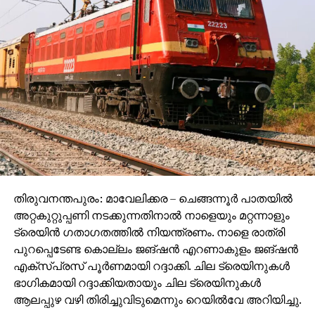
പ്രതിയായ മുന്‍ ദേവസ്വം ബോര്‍ഡ് അധ്യക്ഷന്‍ എന്‍
വാസുവിനെ കസ്റ്റഡിയില്‍ വാങ്ങിയിട്ടുണ്ട്. ഇരുവരെയും
ഒരുമിച്ചിരുത്തിയായിരുന്നു ചോദ്യം ചെയ്യല്‍.
പത്മകുമാറിന്റെ അറിവോടെയാണഅ ശബരിമലയിലെ
സ്വര്‍ണക്കൊള്ളയെന്നാണ് പ്രത്യേക
അന്വേഷണസംഘത്തിന്റെ കണ്ടെത്തല്‍.
സ്‌പോണ്‍സര്‍ ഉണ്ണികൃഷ്ണന്‍ പോറ്റിക്ക് പത്മകുമാര്‍
എല്ലാ ഒത്താശയും നല്‍കിയെന്നും പത്മകുമാറിന്റെ
നിര്‍ദേശത്തിലാണ് മഹ്‌സറില്‍ ചെമ്പ് തകിടുകള്‍ എന്ന്
രേഖപ്പെടുത്തിയതെന്നും എസ്‌ഐടി കണ്ടെത്തി.
ഉണ്ണികൃഷ്ണന്‍ പോറ്റിയും പത്മകുമാറും തമ്മില്‍
തിരുവനന്തപുരം: മാവേലിക്കര – ചെങ്ങന്നൂര്‍ പാതയില്‍
സാമ്പത്തിക ഇടപാടുകള്‍ നടത്തിയിരുന്നുവെന്നും
അറ്റകുറ്റുപ്പണി നടക്കുന്നതിനാല്‍ നാളെയും മറ്റന്നാളും
പത്മകുമാറിന്റെ വീട്ടില്‍ വെച്ച് ഉണ്ണികൃഷ്ണന്‍
ട്രെയിന്‍ ഗതാഗതത്തില്‍ നിയന്ത്രണം. നാളെ രാത്രി
പോറ്റിയുമായി ചേര്‍ന്ന് ഗൂഢാലോചനകള്‍
പുറപ്പെടേണ്ട കൊല്ലം ജങ്ഷന്‍ എറണാകുളം ജങ്ഷന്‍
നടന്നുവെന്നുമാണ് എസ്‌ഐടി നിഗമനം.
എക്സ്പ്രസ് പൂര്‍ണമായി റദ്ദാക്കി. ചില ട്രെയിനുകള്‍
ഭാഗികമായി റദ്ദാക്കിയതായും ചില ട്രെയിനുകള്‍
ആലപ്പുഴ വഴി തിരിച്ചുവിടുമെന്നും റെയില്‍വേ അറിയിച്ചു.