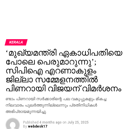
KERALA
‘മുഖ്യമന്ത്രി ഏകാധിപതിയെ
പോലെ പെരുമാറുന്നു’;
സിപിഐ എറണാകുളം
ജില്ലാ സമ്മേളനത്തില്‍
പിണറായി വിജയന് വിമര്‍ശനം
ണ്ടാം പിണറായി സര്‍ക്കാരിന്റെ പല വകുപ്പുകളും മികച്ച
നിലവാരം പുലര്‍ത്തുന്നില്ലെന്നും പ്രതിനിധികള്‍
അഭിപ്രായമുന്നയിച്ചു.
Published
4 months ago
on
July 25, 2025
By
webdesk17