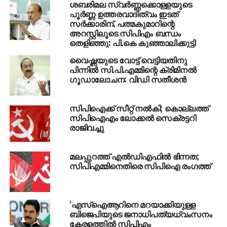
ശബരിമല സ്വര്‍ണ്ണക്കൊള്ളയുടെ
പൂര്‍ണ്ണ ഉത്തരവാദിത്വം ഇടത്
UP NEXT
സര്‍ക്കാരിന്, പത്മകുമാറിന്റെ
വാഗമണ്‍ റോഡില്‍ വിനോദ സഞ്ചാരി
അറസ്റ്റിലൂടെ സിപിഎം ബന്ധം
കാല്‍വഴുതി കൊക്കയില്‍ വീണ് മരിച്ചു
തെളിഞ്ഞു: പി.കെ കുഞ്ഞാലിക്കുട്ടി
DON'T MISS
വൈഷ്ണയുടെ വോട്ട് വെട്ടിയതിനു
സ്‌കൂള്‍ സമയമാറ്റം; മത സംഘടനകളും
പിന്നില്‍ സി.പി.എമ്മിന്റെ ക്രിമിനല്‍
മാനേജ്‌മെന്റ് പ്രതിനിധികളുമായി മന്ത്രി
ഗൂഡാലോചന: വിഡി സതീശന്‍
വി.ശിവന്‍കുട്ടി ഇന്ന് ചര്‍ച്ച നടത്തും
സിപിഐക്ക് സീറ്റ് നല്‍കി; കൊല്ലത്ത്
സിപിഐഎം ലോക്കല്‍ സെക്രട്ടറി
രാജിവച്ചു
മലപ്പുറത്ത് എല്‍ഡിഎഫില്‍ ഭിന്നത;
സിപിഎമ്മിനെതിരെ സിപിഐ രംഗത്ത്
‘എസ്‌ഐആറിനെ മറയാക്കിയുള്ള
ബിജെപിയുടെ ജനാധിപത്യധ്വംസനം
കേരളത്തില്‍ സിപിഎം