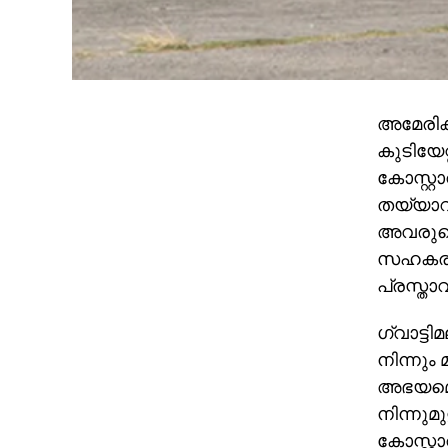
അമേരിക്
കുടിയേറ്
കോസ്റ്റാ
തയ്യാറാ
അവരുടെ 
സഹകരിച്
പ്രസ്താ
ഗ്വാട്ടി
നിന്നും
അഭയമൊരു
നിന്നുമ
കോസ്റ്റാ