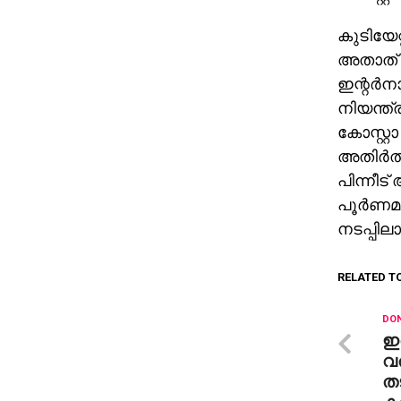
കുടിയേറ
അതാത് ര
ഇന്റര്
നിയന്ത
കോസ്റ്റാ
അതിര്‍ത
പിന്നീട
പൂര്‍ണ
നടപ്പിലാ
RELATED T
DON
ഇര
വര
തട
കര