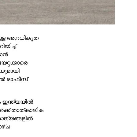
െയുള്ള അനധികൃത
ിയിച്ച്
ാന്‍
േറ്റക്കാരെ
കയുമായി
യല്‍ ഓഫീസ്
ം ഇന്ത്യയില്‍
്‍ക്ക് താത്കാലിക
ജ്യങ്ങളില്‍
ാഴ്ച