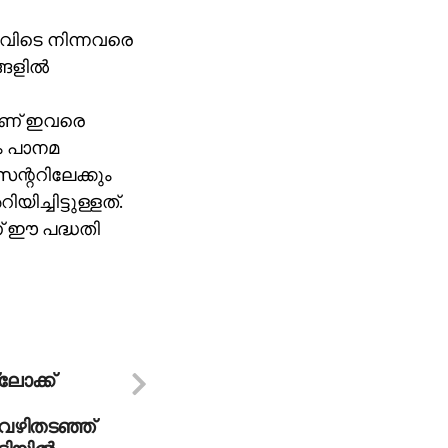
അവിടെ നിന്നവരെ
ങളില്‍
ലാണ് ഇവരെ
യം പാനമ
െന്ററിലേക്കും
ച്ചിട്ടുള്ളത്.
് ഈ പദ്ധതി
്ലോക്ക്
 വഴിതടഞ്ഞ്
ടിയില്‍