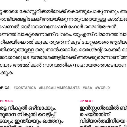
്റക്കാരെ കോസ്റ്ററീക്കയിലേക്ക് കൊണ്ടുപോകുന്നതും 
ാജ്യങ്ങളിലേക്ക് അയയ്ക്കുന്നതുവരെയുള്ള കാര്യങ്
‍നാഷണല്‍ ഓര്‍ഗനൈസേഷന്‍ ഫോര്‍ മൈഗ്രേഷന്‍
്രണത്തിലാകുമെന്നാണ് വിവരം. യുഎസ് വിമാനത്തി
 റീക്കയിലെത്തിക്കുക. തുടര്‍ന്ന് കുടിയേറ്റക്കാരെ ആദ്
്തിക്കടുത്തുള്ള ഒരു താല്‍ക്കാലിക മൈഗ്രന്റ് കെയര്‍ സ
് അവരവരുടെ ജന്മദേശങ്ങളിലേക്ക് അയക്കുമെന്നാണ് അറിയി
മായും അമേരിക്കന്‍ സാമ്പത്തിക സഹായത്തോടെയാണ
ക്കുക.
OPICS:
COSTARICA
ILLEGALIMMEGRANTS
USA
WORLD
'T MISS
UP NEXT
ട്ട നികുതി ഒഴിവാക്കും,
ഇന്‍സ്റ്റഗ്രാമില്‍ ബ
ുമാന നികുതി വെട്ടിപ്പ്
ചെയ്തതിന്
യും; ഇന്ത്യയും ഖത്തറും
വിദ്യാര്‍ത്ഥിനിയെ
ാറിൽ ഒപ്പുവച്ചു
മര്‍ദിച്ചു; യുവാവ് പി