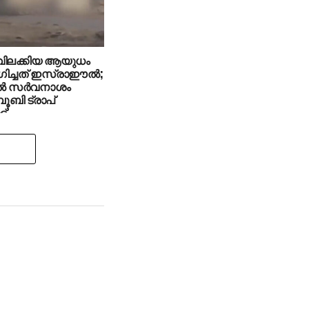
ിലക്കിയ ആയുധം
ച്ചത് ഇസ്രാഈല്‍;
്‍ സര്‍വനാശം
‘ബൂബി ട്രാപ്
്’