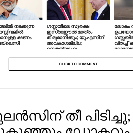
ില്‍ നടക്കുന്ന
ഗസ്സയിലെ സുരക്ഷ
ലോകം വ
്റ്റിവലില്‍
ഇസ്രാഈല്‍ മാത്രം
ഉപയോഗി
്കാനുള്ള ക്ഷണം
തീരുമാനിക്കും; യു.എസിന്
ഗസ്സയില
് ബ്ലെസി
അവകാശമില്ല;
വിതച്ച് 
നെതന്യാഹു
റോബോട്ട
CLICK TO COMMENT
്‍സിന് തീ പിടിച്ചു;
ുകുഞ്ഞും ഡോക്ടറും