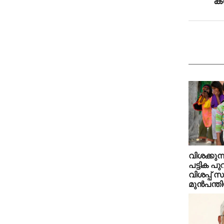
വിശക്കുന്
പട്ടിക പ
വിശപ്പ് 
മുന്‍പന്തി