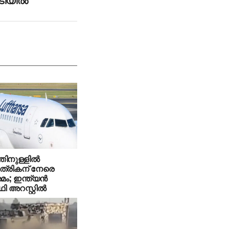
ിനുള്ളില്‍
രികന് നേരെ
ം; ഇന്ത്യന്‍
ഥി അറസ്റ്റില്‍