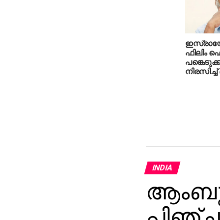
ഇസ്രായേല
ഫിലിം ഫെസ
പങ്കെടുക
നിരസിച്ച
INDIA
ആംബുലന
പിഞ്ച