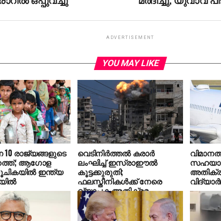
ADVERTISEMENT
YOU MAY LIKE
ന 10 രാജ്യങ്ങളുടെ
വെടിനിര്‍ത്തല്‍ കരാര്‍
വിമാനത്ത
ുറത്ത്; ആഗോള
ലംഘിച്ച് ഇസ്രാഈല്‍
സഹയാത്
സൂചികയില്‍ ഇന്ത്യ
കൂട്ടക്കുരുതി;
അതിക്രമ
യില്‍
ഫലസ്തീനികള്‍ക്ക് നേരെ
വിദ്യാര്‍
വ്യാപക അതിക്രമം