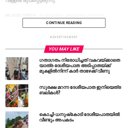
വിള്ളല്‍ രൂപപ്പെട്ടിരുന്നു.
RELATED TOPICS:
CHAVAKKAD
NATIONAL HIGHWAY
CONTINUE READING
ADVERTISEMENT
YOU MAY LIKE
ഗതാഗതം നിരോധിച്ചത് വകവയ്ക്കാതെ
യാത്ര ദേശീയപാത അടിപ്പാതയ്ക്ക്
മുകളില്‍നിന്ന് കാര്‍ താഴേക്ക് വീണു
സുരക്ഷ മറന്ന ദേശീയപാത ഇനിയെത്ര
ബലികള്‍?
കൊച്ചി-ധനുഷ്‌കോടി ദേശീയപാതയില്‍
വീണ്ടും അപകടം