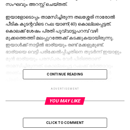
സംഘവും അറസ്റ്റ് ചെയ്തത്.
ഇയാളോടൊപ്പം താമസിച്ചിരുന്ന തലശ്ശേരി നാരോല്‍
പീടിക കൂടന്റവിടെ റംല യാണ്(40) കൊല്ലപ്പെട്ടത്.
കൊലക്ക് ശേഷം പ്രതി പുവ്വാട്ടുപറമ്പ് വഴി
മുക്കത്തെത്തി മലപ്പുറത്തേക്ക് കടക്കുകയായിരുന്നു.
ഇയാള്‍ക്ക് നാട്ടില്‍ ഭാര്യയും രണ്ട് മക്കളുമുണ്ട്.
ഭാര്യയെ വെട്ടി പരിക്കേല്‍പ്പിച്ചതിനെ തുടര്‍ന്ന് ഇയാളും
മുന്‍ ഭാര്യയും പരസ്പരം വേര്‍ പിരിഞ്ഞാണ്
താമസിച്ചിരുന്നത്. കൊല്ലപ്പെട്ട റംലക്ക് ഭര്‍ത്താവും
അഞ്ച് മക്കളുമുണ്ട്. ഇവരുമായി പിണങ്ങിയ ഇവര്‍
CONTINUE READING
പ്രതി നാസറിനൊപ്പം ആദ്യം കോാവുരും പിന്നീട്
പെരിങ്ങോളത്ത് ഭര്‍ത്താവും ഭാര്യയുമാണെന്ന് പറഞ്ഞ്
ADVERTISEMENT
മുറിയെടുത്ത് താമസിച്ച് വരികയായിരുന്നു.
YOU MAY LIKE
മെഡിക്കല്‍ കോളജ് ഭാഗത്ത് റംല കടകളില്‍
അടിച്ചുവാരാനും ലോട്ടറി വില്‍പ്പനക്കും
പോകാറുണ്ടായിരുന്നു. പ്രതി നാസര്‍ കോഴിക്കോട്
CLICK TO COMMENT
കാന്താരി മുളക് കച്ചവടവും പാളയത്ത് കോഴിമുട്ട