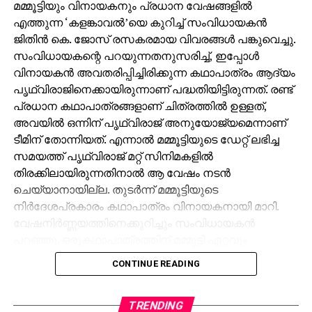
മമ്മൂട്ടിയും വിനായകനും പ്രധാന വേഷങ്ങളില്‍
എത്തുന്ന ‘കളങ്കാവല്‍’യെ കുറിച്ച് സംവിധായകന്‍
ജിതിന്‍ കെ. ജോസ് രസകരമായ വിവരങ്ങള്‍ പങ്കുവെച്ചു.
സംവിധായകന്റെ പറയുന്നതനുസരിച്ച്, ഇപ്പോള്‍
വിനായകന്‍ അവതരിപ്പിച്ചിരിക്കുന്ന കഥാപാത്രം ആദ്യം
പൃഥ്വിരാജിനെക്കായിരുന്നാണ് പദ്ധതിയിട്ടിരുന്നത്. രണ്ട്
പ്രധാന കഥാപാത്രങ്ങളാണ് ചിത്രത്തില്‍ ഉള്ളത്,
അവയില്‍ ഒന്നിന് പൃഥ്വിരാജ് അനുയോജ്യമെന്നാണ്
ടീമിന് തോന്നിയത്. എന്നാല്‍ മമ്മൂട്ടിയുടെ ഡേറ്റ് ലഭിച്ച
സമയത്ത് പൃഥ്വിരാജ് മറ്റ് സിനിമകളില്‍
തിരക്കിലായിരുന്നതിനാല്‍ ആ വേഷം നടന്‍
ചെയ്യാനായില്ല. തുടര്‍ന്ന് മമ്മൂട്ടിയുടെ
നിര്‍ദേശപ്രകാരം കഥാപാത്രം വിനായകനായി മാറി.
വേഷനിര്‍ണ്ണയത്തിനെക്കുറിച്ചും സംവിധായകന്‍
പറഞ്ഞു. ഒരുകഥാപാത്രത്തിന് മമ്മൂട്ടി ഏറ്റവും
അനുയോജ്യനാണെന്ന് തോന്നിയതിനാല്‍
CONTINUE READING
എക്‌സിക്യൂട്ടീവ് പ്രൊഡ്യൂസര്‍ വിവേക് ദാമോദരന്‍
വഴിയാണ് മമ്മൂട്ടിയെ സമീപിച്ചത്. ഇതിനകം തന്നെ
തങ്ങള്‍ക്ക് മനസ്സിലുണ്ടായിരുന്നതുപോലെ തന്നെയാണ്
TRENDING