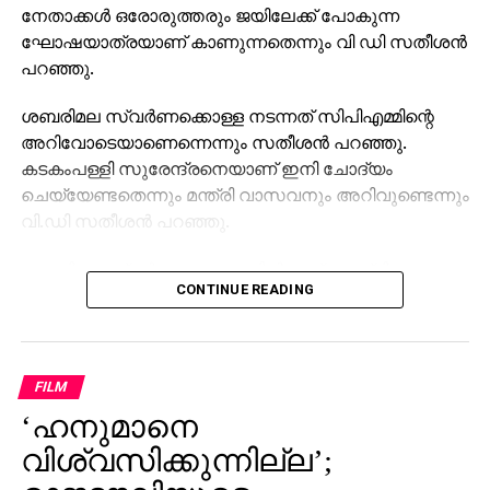
നേതാക്കള്‍ ഒരോരുത്തരും ജയിലേക്ക് പോകുന്ന
ഘോഷയാത്രയാണ് കാണുന്നതെന്നും വി ഡി സതീശന്‍
പറഞ്ഞു.
ശബരിമല സ്വര്‍ണക്കൊള്ള നടന്നത് സിപിഎമ്മിന്റെ
അറിവോടെയാണെന്നെന്നും സതീശന്‍ പറഞ്ഞു.
കടകംപള്ളി സുരേന്ദ്രനെയാണ് ഇനി ചോദ്യം
ചെയ്യേണ്ടതെന്നും മന്ത്രി വാസവനും അറിവുണ്ടെന്നും
വി.ഡി സതീശന്‍ പറഞ്ഞു.
ശബരിമല സ്വര്‍ണക്കൊള്ളയില്‍ മുഖ്യമന്ത്രി
CONTINUE READING
പിണറായി വിജയന്‍ എന്തുകൊണ്ട് മൗനം പാലിക്കുന്നു.
സ്വന്തം നേതാക്കള്‍ ജയിലിലേക്ക് പോകുമ്പോള്‍
പാര്‍ട്ടിക്ക് ഒരു കുഴപ്പവുമില്ലെന്ന് പറയാന്‍ എം.വി
ഗോവിന്ദന് മാത്രമേ കഴിയൂവെന്നും വി.ഡി സതീശന്‍
FILM
പരിഹസിച്ചു. എന്തുകൊണ്ട് ദേവസ്വം ബോര്‍ഡ്
‘ഹനുമാനെ
പോറ്റിക്കെതിരെ പരാതി നല്‍കിയില്ലെന്നും പോറ്റി
കുടുങ്ങിയാല്‍ പലരും കുടുങ്ങും എന്ന് സിപിഎമ്മിന്
വിശ്വസിക്കുന്നില്ല’;
അറിയാമായിരുന്നുവെന്നും അദ്ദേഹം കൂട്ടിച്ചേര്‍ത്തു.