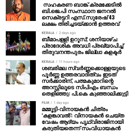
സഹകരണ ബാങ്ക് ക്രമക്കേടില്‍
ബി.ജെ.പി സംസ്ഥാന ജനറല്‍
സെക്രട്ടറി എസ്.സുരേഷ് 43
ലക്ഷം തിരിച്ചടയ്ക്കാന്‍ ഉത്തരവ്
KERALA
2 days ago
ബീമാപള്ളി ഉറൂസ്; ശനിയാഴ്ച
പ്രാദേശിക അവധി പ്രഖ്യാപിച്ച്
തിരുവനന്തപുരം ജില്ലാ കളക്ടര്‍
KERALA
11 hours ago
ശബരിമല സ്വര്‍ണ്ണക്കൊള്ളയുടെ
പൂര്‍ണ്ണ ഉത്തരവാദിത്വം ഇടത്
സര്‍ക്കാരിന്, പത്മകുമാറിന്റെ
അറസ്റ്റിലൂടെ സിപിഎം ബന്ധം
തെളിഞ്ഞു: പി.കെ കുഞ്ഞാലിക്കുട്ടി
FILM
1 day ago
മമ്മൂട്ടി-വിനായകന്‍ ചിത്രം
‘കളങ്കാവല്‍’: വിനായകന്‍ ചെയ്ത
വേഷം ആദ്യം പൃഥ്വിരാജിനായി
കരുതിയതെന്ന് സംവിധായകന്‍