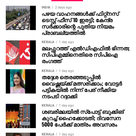
പൃഥ്വിരാജും ആ വേഷം മമ്മൂക്ക ചെയ്യണം എന്ന്
INDIA
2 days ago
നിര്‍ദേശിച്ചതെന്നും അദ്ദേഹം വെളിപ്പെടുത്തി. ജിതിന്‍
പഴയ വാഹനങ്ങള്‍ക്ക് ഫിറ്റ്‌നസ്
ടെസ്റ്റ് ഫീസ് 10 ഇരട്ടി; കേന്ദ്ര
കെ. ജോസ് പറഞ്ഞു പോലെ, വിനായകന്‍ അവതരിപ്പിച്ച
സര്‍ക്കാരിന്റെ പുതിയ നിയമം
വേഷം തന്നെയാണ് ആദ്യം പൃഥ്വിരാജിന്
പ്രാബല്യത്തില്‍
പരിഗണിച്ചത്. മമ്മൂട്ടി കമ്പനി നിര്‍മിച്ച ‘കളങ്കാവല്‍’
നവംബര്‍ 27ന് തീയേറ്ററുകളില്‍ റിലീസ് ചെയ്യും.
KERALA
1 day ago
മലപ്പുറത്ത് എല്‍ഡിഎഫില്‍ ഭിന്നത;
സിപിഎമ്മിനെതിരെ സിപിഐ
രംഗത്ത്
KERALA
1 day ago
തദ്ദേശ തെരഞ്ഞടുപ്പില്‍
വൈഷ്ണയ്ക്ക് മത്സരിക്കാം; വോട്ടര്‍
പട്ടികയില്‍ നിന്ന് പേര് നീക്കിയ
നടപടി റദ്ദാക്കി
KERALA
1 day ago
ശബരിമലയില്‍ സ്‌പോട്ട് ബുക്കിങ്
കുറച്ച് ഹൈക്കോടതി; ദിവസേന
5000 പേര്‍ക്ക് മാത്രം അവസരം
KERALA
1 day ago