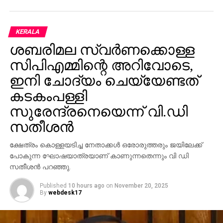
കച്ചവടവും നടത്തി വരികയായിരുന്നു.
പെരുന്നാള്‍ദിവസം റംലയോട് ജോലിക്ക്
പോകേണ്ടയെന്ന്പറഞ്ഞത് അനുസ്സരിക്കത്തതാണ്
KERALA
കൊലപതകാത്തിന് കാരണമെന്ന് പ്രതി പൊലീസിനോട്
ശബരിമല സ്വര്‍ണക്കൊള്ള
പറഞ്ഞു. വ്യാജ വിലാസത്തില്‍ ഐ.ഡി ഉണ്ടാക്കിയാണ്
സിപിഎമ്മിന്റെ അറിവോടെ,
നാസറും റംലയും വാടകക്ക് മുറിയെടുത്തത്.കൊലക്ക്
ഇനി ചോദ്യം ചെയ്യേണ്ടത്
ശേഷം മുങ്ങിയ നാസറിനെ കണ്ടെത്താന്‍ഇതുമൂലം
പൊലീസിന് ബുദ്ധിമുട്ടായി. വാടക വീട്ടില്‍
കടകംപള്ളി
നിന്ന്തലയണക്കടിയില്‍ വെച്ച മരുന്നിന്റെ ഷീട്ടില്‍
സുരേന്ദ്രനെയെന്ന് വി.ഡി
എഴുതിയ പേരും വീട്ടുപേരുമാണ് പ്രതിയെ
സതീശന്‍
വലയിലാക്കാന്‍ പൊലീസിനെ സഹായിച്ചത്.
ക്ഷേത്രം കൊള്ളയടിച്ച നേതാക്കള്‍ ഒരോരുത്തരും ജയിലേക്ക്
ഇരുപത്തി മൂന്നോളം ആസ്പത്രിയില്‍ നിന്നായി
പോകുന്ന ഘോഷയാത്രയാണ് കാണുന്നതെന്നും വി ഡി
നടത്തിയ തെളിവെടുപ്പിലാണ് പ്രതിയെ കുറിച്ച്
സതീശന്‍ പറഞ്ഞു.
കൃത്യമായ സൂചന പൊലീസിന് ലഭിച്ചത്. റംലയുടെ
മുന്‍ ഭര്‍ത്താവിന്റെപേരും നാസര്‍ എന്ന് തന്നെയാണ് .
Published
10 hours ago
on
November 20, 2025
By
webdesk17
തിരൂര്‍ ഉണ്ണ്യാലിലുള്ള ഭാര്യ വീട്ടില്‍ വെച്ചാണ്
പ്രതിയെ പിടികൂടിയത്. കോടതിയില്‍ ഹാജരാക്കിയ
പ്രതിയെ അഞ്ച് ദിവസം പൊലീസ് കസ്റ്റഡിയില്‍ വിട്ടു.