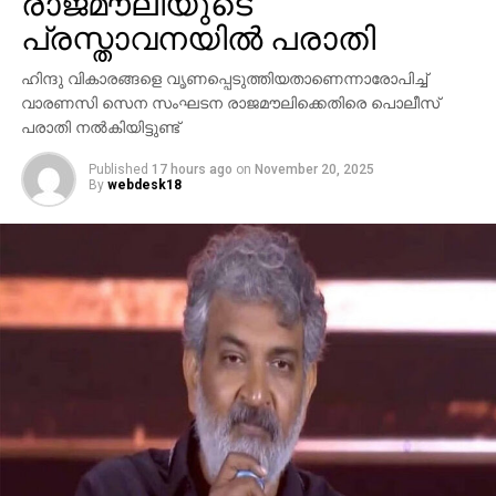
രാജമൗലിയുടെ
പ്രസ്താവനയില്‍ പരാതി
ഹിന്ദു വികാരങ്ങളെ വൃണപ്പെടുത്തിയതാണെന്നാരോപിച്ച്
വാരണസി സെന സംഘടന രാജമൗലിക്കെതിരെ പൊലീസ്
പരാതി നല്‍കിയിട്ടുണ്ട്
Published
17 hours ago
on
November 20, 2025
By
webdesk18