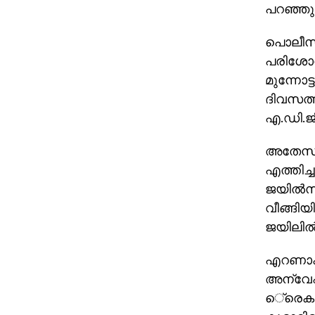
പറഞ്ഞു
പൊലീസ് 
പരിശോധി
മുന്നോട്
ദിവസത്തി
എ.ഡി.ജി.
അതേസമയം
എത്തിച്
ജയില്‍സ
വീങ്ങിയ
ജയിലില്
എറണാകു
അന്വേഷണ
െ്രെകം 