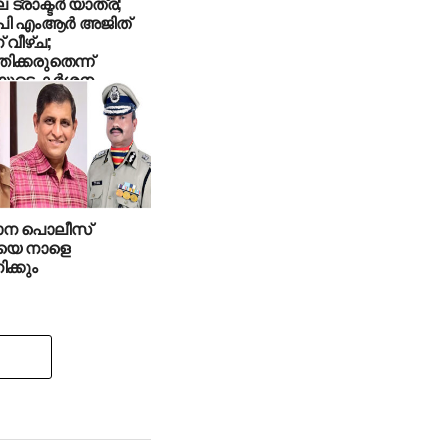
്രാക്ടര്‍ യാത്ര;
ി എംആര്‍ അജിത്
 വീഴ്ച;
ിക്കരുതെന്ന്
യുടെ കര്‍ശന
ം
ാന പൊലീസ്
യെ നാളെ
ക്കും