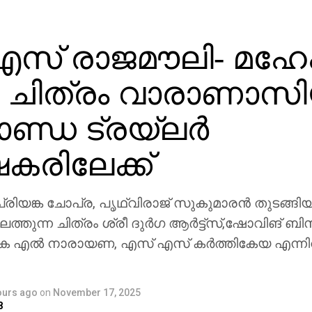
സ് രാജമൗലി- മഹേ
ചിത്രം വാരാണാസി
ാണ്ഡ ട്രയ്ലർ
ഷകരിലേക്ക്
രിയങ്ക ചോപ്ര, പൃഥ്വിരാജ് സുകുമാരൻ തുടങ്ങിയ
ത്തുന്ന ചിത്രം ശ്രീ ദുർഗ ആർട്ട്സ്,ഷോവിങ് ബി
െ എൽ നാരായണ, എസ് എസ് കർത്തികേയ എന്ന
ours ago
on
November 17, 2025
8