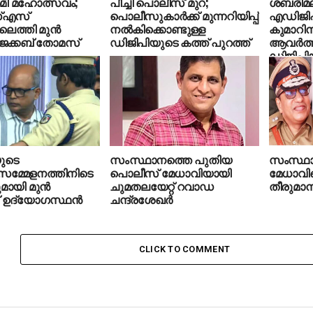
മി മഹോത്സവം;
പീച്ചി പൊലീസ് മുറ;
ശബരിമല ട
്എസ്
പൊലീസുകാര്‍ക്ക് മുന്നറിയിപ്പ്
എഡിജിപ
െത്തി മുന്‍
നല്‍കിക്കൊണ്ടുള്ള
കുമാറിന്
ജേക്കബ് തോമസ്
ഡിജിപിയുടെ കത്ത് പുറത്ത്
ആവര്‍ത്ത
ഡിജിപി
നിര്‍ദേശ
ുടെ
സംസ്ഥാനത്തെ പുതിയ
സംസ്ഥ
ാസമ്മേളനത്തിനിടെ
പൊലീസ് മേധാവിയായി
മേധാവി
ായി മുന്‍
ചുമതലയേറ്റ് റവാഡ
തീരുമാനി
ഉദ്യോഗസ്ഥന്‍
ചന്ദ്രശേഖര്‍
CLICK TO COMMENT