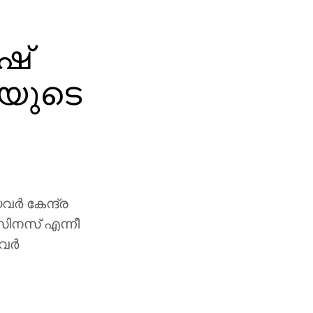
ഷ്
യുടെ
വർ കേന്ദ്ര
സിനസ് എന്നീ
ിവർ