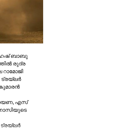
ഹേഷ് ബാബു
തിൽ രുദ്ര
െ റാമോജി
 ട്രയ്ലർ
ുകുമാരൻ
രായണ, എസ്
രണാസിയുടെ
 ട്രയ്ലർ