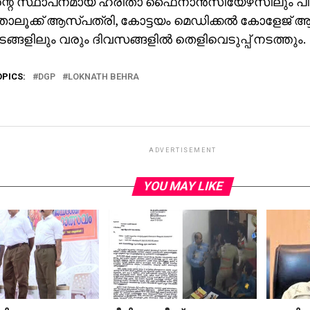
ന്റെ സ്ഥാപനമായ ഹരിതാ ഫൈനാന്‍സിയേഴ്‌സിലും പീ
 താലൂക്ക് ആസ്പത്രി, കോട്ടയം മെഡിക്കല്‍ കോളേജ് 
ടങ്ങളിലും വരും ദിവസങ്ങളില്‍ തെളിവെടുപ്പ് നടത്തും.
OPICS:
DGP
LOKNATH BEHRA
ADVERTISEMENT
YOU MAY LIKE