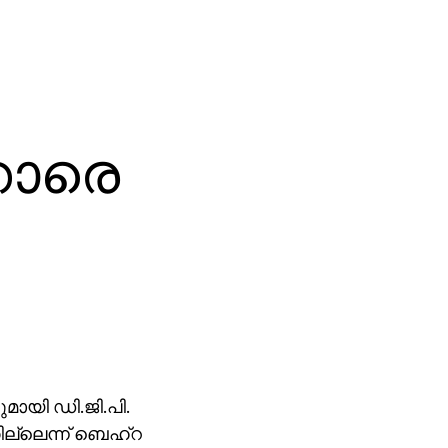
്കാരെ
മായി ഡി.ജി.പി.
ില്ലെന്ന് ബെഹ്‌റ