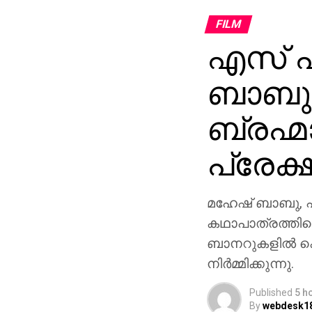
FILM
എസ് എ
ബാബു 
ബ്രഹ്മ
പ്രേക്
മഹേഷ് ബാബു, പ്
കഥാപാത്രത്തിലെ
ബാനറുകളിൽ ക
നിർമ്മിക്കുന്നു.
Published
5 h
By
webdesk1