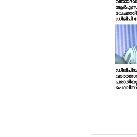
വിജയദശ
ആര്‍എസ
വേഷത്തില
ഡിജിപി 
ഡിജിപിയ
വാര്‍ത്ത
പരാതിയുമ
പൊലീസ് 