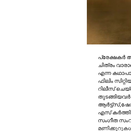
പ്രേക്ഷകർ 
ചിത്രം വാരാ
എന്ന കഥാപാ
ഫിലിം സിറ്റ
റിലീസ് ചെയ്
തുടങ്ങിയവർ 
ആർട്ട്സ്,
എസ് കർത്തി
സംഗീത സംവി
മണിക്കൂറുകൾ