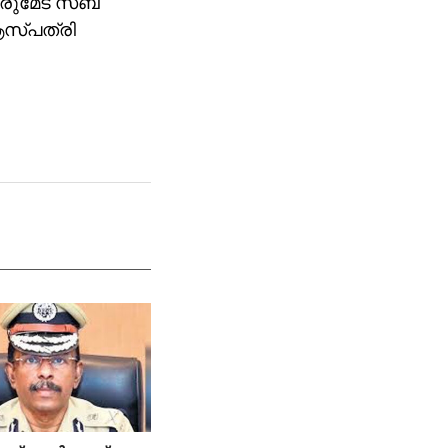
രുമേട് സബ്
ആസ്പത്രി