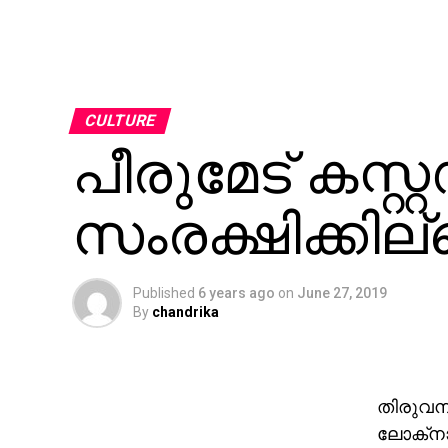
CULTURE
പീരുമേട് കസ്റ
സംരക്ഷിക്കില്
Published
6 years ago
on
June 27, 2019
By
chandrika
തിരുവനന
ലോക്‌നാ