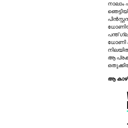
നാലാം 
ഞെട്ടിയ
പിന്‍സ്റ
ധോണിയുട
പന്ത് ഗ്
ധോണി കൃ
നിലയില്
ആ പ്രകട
ഒതുക്കിയ
ആ കാഴ്