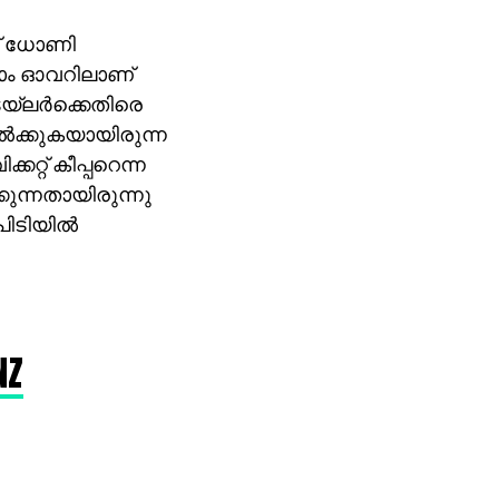
ണ് ധോണി
െ 45ാം ഓവറിലാണ്
്ലര്‍ക്കെതിരെ
ില്‍ക്കുകയായിരുന്ന
റ്റ് കീപ്പറെന്ന
ുന്നതായിരുന്നു
ിടിയില്‍
NZ