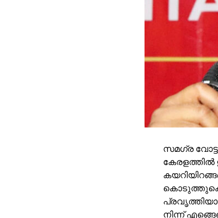
സമഗ്ര വോട്ട
കേരളത്തില്‍ 
കയറിയിറങ്ങണം.
കൊടുത്തുക
പ്രവൃത്തിയായ
നിന്ന് എങ്