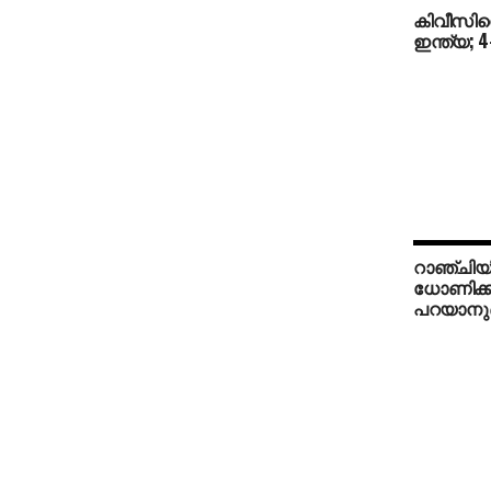
കിവീസിനെ
ഇന്ത്യ; 
റാഞ്ചിയ
ധോണിക്ക
പറയാനുണ