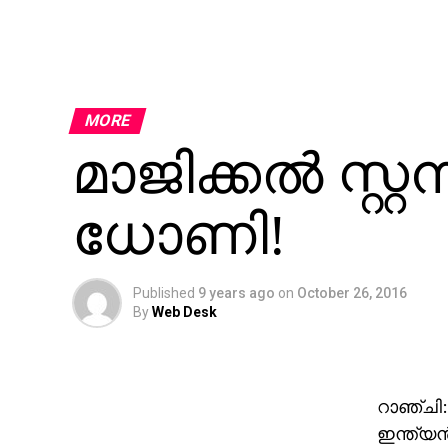
MORE
മാജിക്കല്‍ സ്റ്റ
ധോണി!
Published
9 years ago
on
October 26, 2016
By
Web Desk
റാഞ്ചി: 
ഇന്ത്യ