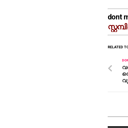
dont 
സ്റ്റമ
RELATED T
DON
വര
തെ
വൃ