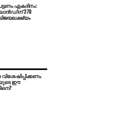
ട്ടണം ഏകദിനം:
ാന്‍ഡിന് 270
വിജയലക്ഷ്യം
വിശേഷിപ്പിക്കണം
യുടെ ഈ
്ങിനെ?