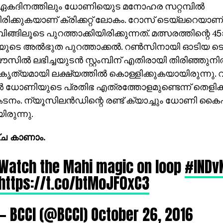
ഏകദിനത്തിലും ധോണിയുെട മനോഹര സറ്റമ്പില്‍
ിരിക്കുകയാണ് ക്രിക്കറ്റ് ലോകം. റോസ് ടെയ്‌ലറെയാ
്റമ്പിങ്ങിലൂടെ പുറത്താക്കിയിരിക്കുന്നത്. മത്സരത്തിന്റ
െ അല്‍ഭുത പുറത്താക്കല്‍. റണ്‍സിനായി ഓടിയ ടെയ
ലൗസില്‍ ലഭിച്ചയുടന്‍ സ്റ്റംമ്പിന് എതിരായി തിരിഞ്ഞുന
ത്യമായി ലക്ഷ്യത്തില്‍ കൊള്ളിക്കുകയായിരുന്നു. വിക്ക
‍ ധോണിയുടെ പ്രതിഭ എത്രത്തോളമുണ്ടെന്ന് തെളിക്ക
നം. ന്യൂസിലന്‍ഡിന്റെ രണ്ട് ക്യാച്ചും ധോണി കൈപ
ിരുന്നു.
ച കാണാം.
Watch the Mahi magic on loop
#INDv
https://t.co/btMoJF0xC3
— BCCI (@BCCI)
October 26, 2016