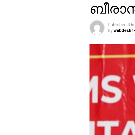
ബീരാൻ
Published
4 h
By
webdesk1