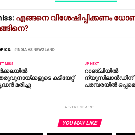
miss:
എങ്ങനെ വിശേഷിപ്പിക്കണം ധ
്പിങ്ങിനെ?
OPICS:
INDIA VS NEWZLAND
'T MISS
UP NEXT
്‍ക്കലയില്‍
റാഞ്ചിയില്‍
രുവുനായ്ക്കളുടെ കടിയേറ്റ്
ന്യൂസിലാന്‍ഡിന്
ദ്ധന്‍ മരിച്ചു
പരമ്പരയില്‍ ഒപ്പമെ
ADVERTISEMENT
YOU MAY LIKE