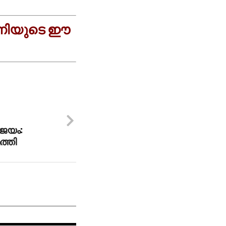
ോണിയുടെ ഈ
 ജയം:
ത്തി