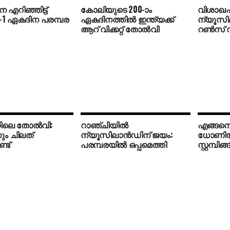
 എറിഞ്ഞിട്ട്
കോലിയുടെ 200-ാം
വിശാഖപ
4-1 ഏകദിന പരമ്പര
ഏകദിനത്തില്‍ ഇന്ത്യക്ക്
ന്യൂസില
ആറ് വിക്കറ്റ് തോല്‍വി
റണ്‍സ് 
ിലെ തോല്‍വി:
റാഞ്ചിയില്‍
എങ്ങനെ 
ും ചിലത്
ന്യൂസിലാന്‍ഡിന് ജയം:
ധോണി
്ട്
പരമ്പരയില്‍ ഒപ്പമെത്തി
സ്റ്റമ്പിങ