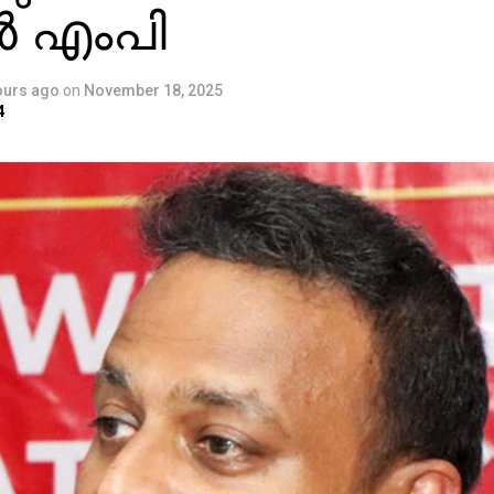
 എംപി
ours ago
on
November 18, 2025
4