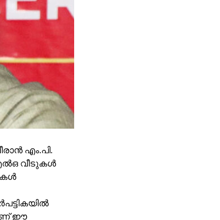
ാന്‍ എം.പി.
ല്‍ഒ വീടുകള്‍
കള്‍
പട്ടികയില്‍
യാണ് ഈ