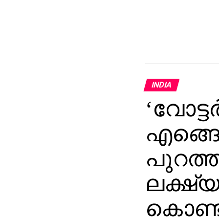
INDIA
‘വോട്ടര
എങ്ങ
പുറത്ത
ലക്ഷ്
കൊണ്ട