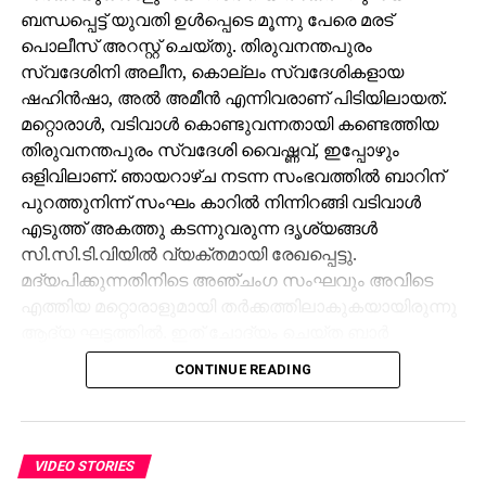
ബന്ധപ്പെട്ട് യുവതി ഉള്‍പ്പെടെ മൂന്നു പേരെ മരട്
പൊലീസ് അറസ്റ്റ് ചെയ്തു. തിരുവനന്തപുരം
സ്വദേശിനി അലീന, കൊല്ലം സ്വദേശികളായ
ഷഹിന്‍ഷാ, അല്‍ അമീന്‍ എന്നിവരാണ് പിടിയിലായത്.
മറ്റൊരാള്‍, വടിവാള്‍ കൊണ്ടുവന്നതായി കണ്ടെത്തിയ
തിരുവനന്തപുരം സ്വദേശി വൈഷ്ണവ്, ഇപ്പോഴും
ഒളിവിലാണ്. ഞായറാഴ്ച നടന്ന സംഭവത്തില്‍ ബാറിന്
പുറത്തുനിന്ന് സംഘം കാറില്‍ നിന്നിറങ്ങി വടിവാള്‍
എടുത്ത് അകത്തു കടന്നുവരുന്ന ദൃശ്യങ്ങള്‍
സി.സി.ടി.വിയില്‍ വ്യക്തമായി രേഖപ്പെട്ടു.
മദ്യപിക്കുന്നതിനിടെ അഞ്ചംഗ സംഘവും അവിടെ
എത്തിയ മറ്റൊരാളുമായി തര്‍ക്കത്തിലാകുകയായിരുന്നു
ആദ്യ ഘട്ടത്തില്‍. ഇത് ചോദ്യം ചെയ്ത ബാര്‍
ജീവനക്കാരുമായി സംഘര്‍ഷം ശക്തമായി. പ്രതികളുടെ
CONTINUE READING
സംഘം ആദ്യം ബാറില്‍ നിന്ന് പുറത്തുപോയെങ്കിലും,
അലീനയും കൂട്ടരും കുറച്ച് സമയത്തിനുശേഷം
വടിവാളുമായി തിരികെ എത്തി. തുടര്‍ന്ന് ബാര്‍
ജീവനക്കാര്‍ക്ക് മര്‍ദനമേല്‍ക്കുകയും അക്രമം
VIDEO STORIES