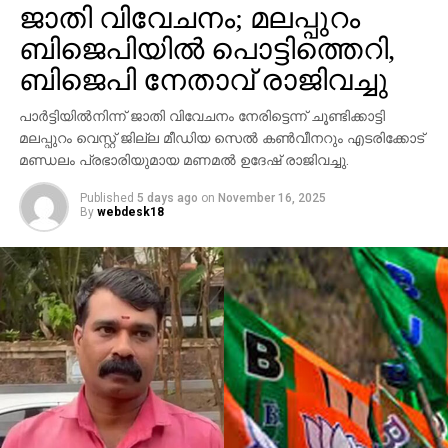
ആവര്‍ത്തിച്ച് അഞ്ചുതവണ വരെ തിരിച്ചെത്തി
ജാതി വിവേചനം; മലപ്പുറം
ആക്രമണം നടത്തിയതായും ബാര്‍ ഉടമ നല്‍കിയ
ബിജെപിയില്‍ പൊട്ടിത്തെറി,
പരാതിയില്‍ പറയുന്നു. വിദ്യാഭ്യാസ
ആവശ്യങ്ങള്‍ക്കായി എറണാകുളത്ത് എത്തിയവരാണ്
ബിജെപി നേതാവ് രാജിവച്ചു
പ്രതികളെന്ന് പൊലീസ് കണ്ടെത്തിയിട്ടുണ്ട്.
പാര്‍ട്ടിയില്‍നിന്ന് ജാതി വിവേചനം നേരിട്ടെന്ന് ചൂണ്ടിക്കാട്ടി
സംഭവത്തില്‍ അലീനയുടെ കൈക്ക് പരുക്കേല്‍ക്കുകയും
മലപ്പുറം വെസ്റ്റ് ജില്ല മീഡിയ സെല്‍ കണ്‍വീനറും എടരിക്കോട്
ചെയ്തു.
മണ്ഡലം പ്രഭാരിയുമായ മണമല്‍ ഉദേഷ് രാജിവച്ചു.
Published
5 days ago
on
November 16, 2025
By
webdesk18