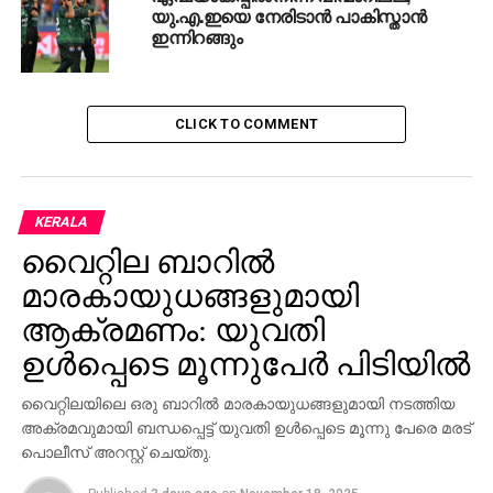
യു.എ.ഇയെ നേരിടാന്‍ പാകിസ്താന്‍
ഇന്നിറങ്ങും
RELATED TOPICS:
EXPO
UAE
UP NEXT
ഇസ്‌റാഅ്-മിഅ്‌റാജ്: 13നും 14നും യുഎഇയില്‍
പൊതു അവധി
CLICK TO COMMENT
DON'T MISS
കെ.ടി ജലീലിന് കെ.എം. ഷാജിയുടെ മറുപടി
KERALA
വൈറ്റില ബാറില്‍
മാരകായുധങ്ങളുമായി
ആക്രമണം: യുവതി
ഉള്‍പ്പെടെ മൂന്നുപേര്‍ പിടിയില്‍
വൈറ്റിലയിലെ ഒരു ബാറില്‍ മാരകായുധങ്ങളുമായി നടത്തിയ
അക്രമവുമായി ബന്ധപ്പെട്ട് യുവതി ഉള്‍പ്പെടെ മൂന്നു പേരെ മരട്
പൊലീസ് അറസ്റ്റ് ചെയ്തു.