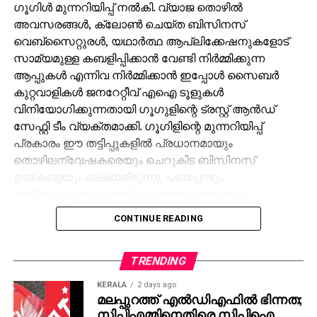
ഗൂഗിള്‍ മുന്നറിയിപ്പ് നല്‍കി. വ്യാജ തൊഴില്‍
അവസരങ്ങള്‍, ക്ലോണ്‍ ചെയ്ത ബിസിനസ്
വെബ്‌സൈറ്റുരള്‍, യഥാര്‍ത്ഥ ആപ്ലിക്കേഷനുകളോട്
സാമ്യമുള്ള കബളിപ്പിക്കാന്‍ വേണ്ടി നിര്‍മ്മിക്കുന്ന
ആപ്പുകള്‍ എന്നിവ നിര്‍മ്മിക്കാന്‍ ഇപ്പോള്‍ സൈബര്‍
കുറ്റവാളികള്‍ ജനറേറ്റീവ് എഐ ടൂളുകള്‍
വിനിയോഗിക്കുന്നതായി ഗൂഗുളിന്റെ ട്രസ്റ്റ് ആന്‍ഡ്
സേഫ്റ്റി ടീം വ്യക്തമാക്കി. ഗൂഗിളിന്റെ മുന്നറിയിപ്പ്
പ്രകാരം ഈ തട്ടിപ്പുകളില്‍ പ്രധാനമായും
തൊഴിലന്വേഷകരെയും ചെറുകിട ബിസിനസ്
ഉടമകളെയും ലക്ഷ്യമിടുന്നു. പലപ്പോഴും
അറിയപ്പെടുന്ന കമ്പനികളുടെയോ സര്‍ക്കാര്‍
ഏജന്‍സികളുടെയോ പേരില്‍ വ്യാജ ജോലി
CONTINUE READING
ലിസ്റ്റിംഗുകള്‍ സൃഷ്ടിക്കപ്പെടുന്നു. ഇരകളോട്
വ്യക്തിഗത വിവരങ്ങള്‍ പങ്കിടാനും, ജോലി
പ്രോസസ്സിംഗ് ഫീസ് എന്ന പേരില്‍ പണം അടയ്ക്കാനും
TRENDING
ആവശ്യപ്പെടുന്നതാണ് സാധാരണ രീതി. ചിലര്‍
KERALA
2 days ago
മാല്‍വെയര്‍ ഇന്‍സ്റ്റാള്‍ ചെയ്യാനോ ഡാറ്റ
മലപ്പുറത്ത് എല്‍ഡിഎഫില്‍ ഭിന്നത;
സിപിഎമ്മിനെതിരെ സിപിഐ
മോഷ്ടിക്കാനോ ലക്ഷ്യമിട്ടുള്ള വ്യാജ അഭിമുഖ