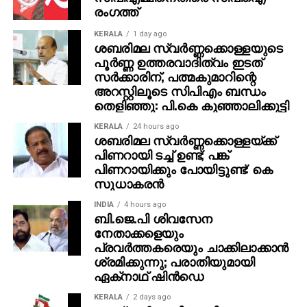
രംഗത്ത്
സോഫ്റ്റ്‌വെയറുകളും അയക്കുന്നു. ഇത്തരം തട്ടിപ്പുകള്‍
വ്യക്തികള്‍ക്കും സ്ഥാപനങ്ങള്‍ക്കും ഗുരുതരമായ
KERALA
1 day ago
ഭീഷണിയാണെന്ന് ഗൂഗിള്‍ മുന്നറിയിപ്പ് നല്‍കി.
ശബരിമല സ്വര്‍ണ്ണക്കൊള്ളയുടെ
പൂര്‍ണ്ണ ഉത്തരവാദിത്വം ഇടത്
നിയമാനുസൃത തൊഴിലുടമകള്‍ ഒരിക്കലും സാമ്പത്തിക
സര്‍ക്കാരിന്, പത്മകുമാറിന്റെ
വിവരങ്ങളോ പേയ്‌മെന്റെ് ആവശ്യങ്ങളോ
അറസ്റ്റിലൂടെ സിപിഎം ബന്ധം
ഉന്നയിക്കില്ലെന്നും ഉപയോക്താക്കള്‍ ഓണ്‍ലൈനില്‍
തെളിഞ്ഞു: പി.കെ കുഞ്ഞാലിക്കുട്ടി
കൂടുതല്‍ ജാഗ്രത പാലിക്കണമെന്നും ഗൂഗിള്‍
വ്യക്തമാക്കി.
KERALA
24 hours ago
ശബരിമല സ്വര്‍ണ്ണക്കൊള്ളയ്ക്ക്
പിണറായി ടച്ച് ഉണ്ട്; പങ്ക്
പിണറായിക്കും പോയിട്ടുണ്ട്: കെ
സുധാകരന്‍
INDIA
4 hours ago
ബി.ജെ.പി ശിവസേന
നേതാക്കളെയും
പ്രവര്‍ത്തകരെയും ചാക്കിലാക്കാന്‍
ശ്രമിക്കുന്നു; പരാതിയുമായി
ഏക്‌നാഥ് ഷിന്‍ഡെ
KERALA
2 days ago