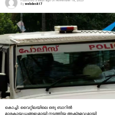
Published
3 days ago
on
November 18, 2025
By
webdesk17
കൊച്ചി: വൈറ്റിലയിലെ ഒരു ബാറില്‍
മാരകായുധങ്ങളുമായി നടത്തിയ അക്രമവുമായി