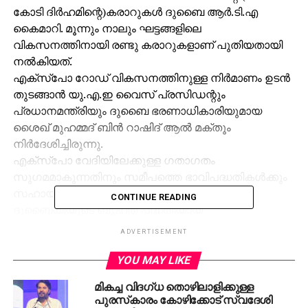
കോടി ദിര്‍ഹമിന്റെ)കരാറുകള്‍ ദുബൈ ആര്‍.ടി.എ
കൈമാറി. മൂന്നും നാലും ഘട്ടങ്ങളിലെ
വികസനത്തിനായി രണ്ടു കരാറുകളാണ് പുതിയതായി
നല്‍കിയത്.
എക്‌സ്‌പോ റോഡ് വികസനത്തിനുള്ള നിര്‍മാണം ഉടന്‍
തുടങ്ങാന്‍ യു.എ.ഇ വൈസ് പ്രസിഡന്റും
പ്രധാനമന്ത്രിയും ദുബൈ ഭരണാധികാരിയുമായ
ശൈഖ് മുഹമ്മദ് ബിന്‍ റാഷിദ് ആല്‍ മക്തൂം
നിര്‍ദേശിച്ചിരുന്നു.
എക്‌സ്‌പോ വേദിയിലേക്കുള്ള ഗതാഗതം
സുഗമമാകുന്നതിനും സമീപത്തെ ഭാവിപദ്ധതികള്‍ക്കും
സഹായമാകുന്നതാണ് വികസനപദ്ധതികള്‍.
CONTINUE READING
ദുബൈയിയുടെ ബൃഹത് പദ്ധതിയായ
എക്‌സ്‌പോക്കുവേണ്ടി ആര്‍.ടി.എ. നടത്തുന്ന ഏറ്റവും
ADVERTISEMENT
വലിയ വികസനപദ്ധതിയാണ് ഇതെന്ന് ആര്‍.ടി.എ.
ചെയര്‍മാന്‍ മത്താര്‍ അല്‍ തായര്‍ പറഞ്ഞു. ആറു
YOU MAY LIKE
ഘട്ടങ്ങളായാണ് പദ്ധതി പൂര്‍ത്തീകരിക്കുകയെന്നും
മികച്ച വിദഗ്ധ തൊഴിലാളിക്കുള്ള
അദ്ദേഹം പറഞ്ഞു. മൂന്നാംഘട്ട വികസനത്തില്‍
പുരസ്‌കാരം കോഴിക്കോട് സ്വദേശി