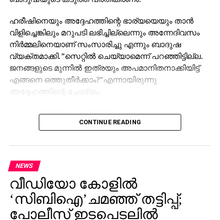
ഹരീഷിനെയും അദ്ദേഹത്തിന്റെ ഭാര്യയെയും താന്‍
വിളിച്ചെങ്കിലും മറുപടി ലഭിച്ചില്ലെന്നും അന്നേദിവസം
നിര്‍മ്മലിനെയാണ് സംസാരിച്ചു എന്നും ബാദുഷ
വ്യക്തമാക്കി. ”സെറ്റില്‍ ചെയ്യാമെന്ന് പറഞ്ഞിട്ടില്ല.
ജനങ്ങളുടെ മുന്നില്‍ ഇത്രയും അപമാനിതനാക്കിയിട്ട്
എങ്ങനെ ഒത്തുതീര്‍ക്കാം?”എന്നായിരുന്നു
അദ്ദേഹത്തിന്റെ ചോദ്യം.
റേച്ചല്‍ സിനിമയുടെ റിലീസിന് ശേഷം
CONTINUE READING
വിഷയത്തെക്കുറിച്ചുള്ള എല്ലാ വസ്തുതകളും
മാധ്യമങ്ങള്‍ക്കു മുന്നില്‍ വെളിപ്പെടുത്തുമെന്ന് ബാദുഷ
പറഞ്ഞു. തനിക്കെതിരെ ‘കൂലി എഴുത്തുകാര്‍’ വഴി
ആക്രമണം നടക്കുന്നുവെന്നും, ഈ സാഹചര്യത്തില്‍
NEWS
തനിക്കൊപ്പം നില്‍ക്കുന്ന എല്ലാവര്‍ക്കും
വീഡിയോ കോളില്‍
നന്ദിയുണ്ടെന്നും അദ്ദേഹം കൂട്ടിച്ചേര്‍ത്തു.
‘സിബിഐ’ചമഞ്ഞ് തട്ടിപ്പ്;
ബാദുഷ പറഞ്ഞതെല്ലാം സെറ്റില്‍
പോലീസ് ഇടപെടലില്‍
ചെയ്യാമെന്നായിരുന്നു ഹരീഷ് കണാരന്റെ പ്രസ്താവന.