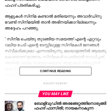
ഫഹദ് പ്രതികരിച്ചു.
ആളുകള്‍ സിനിമ കണ്ടാല്‍ മതിയെന്നും അവാര്‍ഡിനു
വേണ്ടി സിനിമയില്‍ താന്‍ അഭിനയിക്കാറില്ലെന്നും
അദ്ദേഹം പറഞ്ഞു.
‘ സിനിമ ചെയ്തു തുടങ്ങിയ സമയത്ത് എന്റെ ഏറ്റവും
വലിയ പേടി എന്റെ ടേസ്റ്റിലുള്ള സിനിമകള്‍ ജനങ്ങള്‍
സ്വീകരിക്കുമോ എന്നായിരുന്നു. മലയാളത്തില്‍ ആയതു
കൊണ്ടാണ് ഇത്തരം സിനിമകള്‍ ചെയ്യാന്‍ സാധിച്ചത്.
അതില്‍ വലിയ സന്തോഷമുണ്ട്. ആളുകള്‍ തിയറ്ററില്‍
കയറി സിനിമ കണ്ടിട്ട് പൈസ കിട്ടിയാല്‍ മതി.
CONTINUE READING
അല്ലാതെ അവാര്‍ഡ് വേണ്ടി സിനിമയില്‍ ഞാന്‍
അഭിനയിക്കുന്നില്ല. ഇതുവരെ ചെയ്തതില്‍ വെച്ച്
ADVERTISEMENT
ഏറ്റവും ബുദ്ധിമുട്ടുള്ള കഥാപാത്രമായിരുന്നു
തൊണ്ടിമുതലും ദൃക്‌സാക്ഷിയിലുമേത്. സുരാജ്,
YOU MAY LIKE
അലന്‍സിയര്‍ അങ്ങനെ കൂടെ അഭിനയിച്ചവര്‍ എന്നെ
ബോളിവുഡില്‍ അരങ്ങേറ്റത്തിനൊരുങ്ങി
ഏറെ സഹായിച്ചു.’, ഫഹദ് പറഞ്ഞു. പൊട്ടക്കണ്ണന്റെ
ഫഹദ് ഫാസില്‍; നായകനാകുന്ന
മാവേറായിട്ടാണ് ഈ അവാര്‍ഡിനെ താന്‍