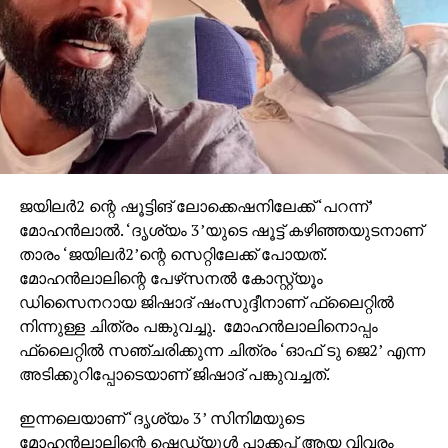
ജയിലര്‍2 ന്റെ ഷൂട്ടിങ് ലോക്കെഷനിലേക്ക് ‘പറന്ന്’
മോഹന്‍ലാല്‍. ‘ദൃശ്യം 3’യുടെ ഷൂട്ട് കഴിഞ്ഞയുടനാണ്
താരം ‘ജയിലര്‍2’ന്റെ സെറ്റിലേക്ക് പോയത്.
മോഹന്‍ലാലിന്റെ പേഴ്‌സനല്‍ കോസ്റ്റ്യൂം
ഡിസൈനറായ ജിഷാദ് ഷംസുദ്ദീനാണ് ഫ്‌ലൈറ്റില്‍
നിന്നുള്ള ചിത്രം പങ്കുവച്ചു. മോഹന്‍ലാലിനൊപ്പം
ഫ്‌ലൈറ്റില്‍ സഞ്ചരിക്കുന്ന ചിത്രം ‘ഓഫ് ടു ജെ2’ എന്ന
അടിക്കുറിപ്പോടെയാണ് ജിഷാദ് പങ്കുവച്ചത്.
ഇന്നലെയാണ് ‘ദൃശ്യം 3’ സിനിമയുടെ
മോഹന്‍ലാലിന്റെ ഷെഡ്യൂള്‍ പാക്കപ്പ് ആയ വിവരം