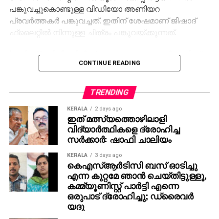
പങ്കുവച്ചുകൊണ്ടുള്ള വിഡിയോ അണിയറ
പ്രവര്‍ത്തകര്‍ പങ്കുവച്ചത്. ഇതിന് ശേഷമാണ് ജിഷാദ്
ഫ്‌ലൈറ്റില്‍ നിന്നുള്ള ചിത്രം പങ്കുവയ്ക്കുന്നത്.
‘ജയിലര്‍’ സിനിമയില്‍ ശ്രദ്ധേയമായ മോഹന്‍ലാലിന്റെ
CONTINUE READING
കോസ്റ്റ്യൂം ഡിസൈന്‍ ചെയ്തത് ജിഷാദ് ഷംസുദ്ദീന്‍
ആണ്. ചിത്രം സമൂഹമാധ്യമങ്ങളില്‍
വൈറലായതോടെ ആരാധകരും ആവേശത്തിലാണ്.
TRENDING
‘ജയിലര്‍ 2’ സിനിമയിലും ലാലേട്ടന്റെ കോസ്റ്റ്യൂം
KERALA
2 days ago
‘കത്തണം’ എന്നാണ് ആരാധകര്‍ ആവശ്യപ്പെടുന്നത്.
ഇത് മത്സ്യത്തൊഴിലാളി
മാത്യുവിന്റെ രണ്ടാമത്തെ വരവിനായി കാത്തിരിക്കുന്നു
വിദ്യാര്‍ത്ഥികളെ ദ്രോഹിച്ച
എന്നും ആരാധകര്‍ കുറക്കുന്നു.
സര്‍ക്കാര്‍: ഷാഫി ചാലിയം
KERALA
3 days ago
കെഎസ്ആര്‍ടിസി ബസ് ഓടിച്ചു
എന്ന കുറ്റമേ ഞാന്‍ ചെയ്തിട്ടുള്ളൂ,
കമ്മ്യൂണിസ്റ്റ് പാര്‍ട്ടി എന്നെ
ഒരുപാട് ദ്രോഹിച്ചു; ഡ്രൈവര്‍
യദു