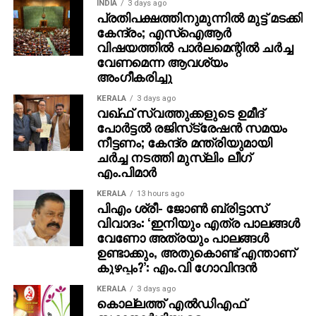
INDIA
3 days ago
പ്രതിപക്ഷത്തിനുമുന്നില്‍ മുട്ട് മടക്കി
കേന്ദ്രം; എസ്ഐആർ
വിഷയത്തിൽ പാർലമെന്റിൽ ചർച്ച
വേണമെന്ന ആവശ്യം
അംഗീകരിച്ചു
KERALA
3 days ago
വഖ്ഫ് സ്വത്തുക്കളുടെ ഉമീദ്
പോര്‍ട്ടല്‍ രജിസ്‌ട്രേഷന്‍ സമയം
നീട്ടണം; കേന്ദ്ര മന്ത്രിയുമായി
ചര്‍ച്ച നടത്തി മുസ്‌ലിം ലീഗ്
എം.പിമാര്‍
KERALA
13 hours ago
പിഎം ശ്രീ- ജോണ്‍ ബ്രിട്ടാസ്
വിവാദം: ‘ഇനിയും എത്ര പാലങ്ങള്‍
വേണോ അത്രയും പാലങ്ങള്‍
ഉണ്ടാക്കും, അതുകൊണ്ട് എന്താണ്
കുഴപ്പം?’: എം.വി ഗോവിന്ദന്‍
KERALA
3 days ago
കൊല്ലത്ത് എല്‍ഡിഎഫ്