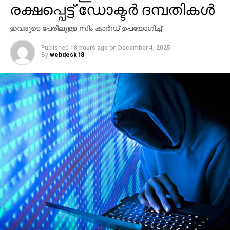
രക്ഷപ്പെട്ട് ഡോക്ടര്‍ ദമ്പതികള്‍
ഇതിന് മറുപടിയായി തന്നെയാണ് ബാദുഷ വീണ്ടും
പ്രതികരിച്ചത്.
ഇവരുടെ പേരിലുള്ള സിം കാര്‍ഡ് ഉപയോഗിച്ച്
Published
18 hours ago
on
December 4, 2025
By
webdesk18