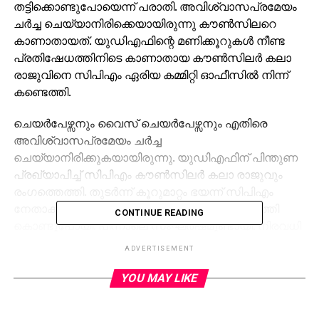
തട്ടിക്കൊണ്ടുപോയെന്ന് പരാതി. അവിശ്വാസപ്രമേയം
ചര്‍ച്ച ചെയ്യാനിരിക്കെയായിരുന്നു കൗണ്‍സിലറെ
കാണാതായത്. യുഡിഎഫിന്റെ മണിക്കൂറുകള്‍ നീണ്ട
പ്രതിഷേധത്തിനിടെ കാണാതായ കൗണ്‍സിലര്‍ കലാ
രാജുവിനെ സിപിഎം ഏരിയ കമ്മിറ്റി ഓഫീസില്‍ നിന്ന്
കണ്ടെത്തി.
ചെയര്‍പേഴ്സനും വൈസ് ചെയര്‍പേഴ്സനും എതിരെ
അവിശ്വാസപ്രമേയം ചര്‍ച്ച
ചെയ്യാനിരിക്കുകയായിരുന്നു. യുഡിഎഫിന് പിന്തുണ
പ്രഖ്യാപിച്ച് സിപിഎം കൗണ്‍സിലര്‍ കലാ രാജുവും
രംഗത്തെത്തി. തുടര്‍ന്ന് കൂറുമാറ്റം ഭയന്ന് സിപിഎം
നേതാക്കള്‍ തന്നെ സിപിഎം കൗണ്‍സിലറെ കടത്തി
CONTINUE READING
കൊണ്ടുപോയി. പിന്നാലെ സംഘര്‍ഷമുണ്ടായി. നിരവധി
എല്‍ഡിഎഫ്, യുഡിഎഫ് പ്രവര്‍ത്തകര്‍ക്കും പരുക്കേറ്റു.
ADVERTISEMENT
ഇതിനിടെ അമ്മയെ കാണാനില്ലെന്ന് ചൂണ്ടിക്കാണിച്ച്
YOU MAY LIKE
കലയുടെ മക്കള്‍ മുഖ്യമന്ത്രിക്കും ഡിജിപിക്കും പരാതി
നല്‍കിയിരുന്നു. എന്നാല്‍ പ്രതിഷേധങ്ങള്‍