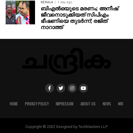
KERALA
1 day ago
ബിഎല്‍ഒയുടെ മരണം; അനീഷ്
ജീവനൊടുക്കിയത് സിപിഎം
ഭീഷണിയെ തുടര്‍ന്ന്; രജിത്
നാറാത്ത്
HOME
PRIVACY POLICY
IMPRESSUM
ABOUT US
NEWS
NRI
Copyright © 2022 Designed by Techblasters LLP