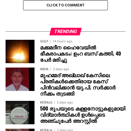
തുടരുന്നതിനിടെ കാണാതായ കലാ രാജു സിപിഎം
CLICK TO COMMENT
ഏരിയ കമ്മിറ്റി ഓഫീസില്‍ കണ്ടെത്തുകയായിരുന്നു.
നേതാക്കള്‍ തന്നെ കലയെ ആശുപത്രിയില്‍
പ്രവേശിപ്പിച്ചു. മക്കള്‍ നല്‍കിയ പരാതിയില്‍ സിപിഎം
ഏരിയ സെക്രട്ടറി, നഗരസഭാ ചെയര്‍പേഴ്സണ്‍, വൈസ്
TRENDING
ചെയര്‍മാന്‍, സിപിഎം ലോക്കല്‍ സെക്രട്ടറി,
GULF
14 hours ago
കൗണ്‍സിലര്‍ എന്നിവര്‍ ഉള്‍പ്പടെ കണ്ടാലറിയാവുന്ന 45
മക്കമദീന ഹൈവേയില്‍
പേര്‍ക്ക് എതിരെയും പൊലീസ് കേസെടുത്തു.
ഭീകരാപകടം: ഉംറ ബസ് കത്തി, 40
പേര്‍ മരിച്ചു
RELATED TOPICS:
INDIA
2 days ago
മുഹമ്മദ് അഖ്‌ലാഖ് കേസിലെ
പ്രതികള്‍ക്കെതിരായ കേസ്
പിന്‍വലിക്കാന്‍ യു.പി. സര്‍ക്കാര്‍
നീക്കം തുടങ്ങി
KERALA
2 days ago
500 രൂപയുടെ കള്ളനോട്ടുകളുമായി
വിദ്യാര്‍ത്ഥികള്‍ ഉള്‍പ്പെടെ
അഞ്ചുപേര്‍ അറസ്റ്റില്‍
KERALA
2 days ago