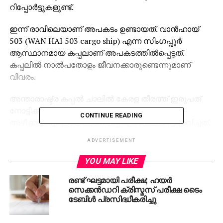
റിപ്പോര്‍ട്ടുകളുണ്ട്.
ഇന്ന് രാവിലെയാണ് അപകടം ഉണ്ടായത്. വാന്‍ഹായ്
503 (WAN HAI 503 cargo ship) എന്ന സിംഗപ്പൂര്‍
ആസ്ഥാനമായ കപ്പലാണ് അപകടത്തില്‍പ്പെട്ടത്.
കപ്പലില്‍ നാല്‍പതോളം ജീവനക്കാരുണ്ടെന്നുമാണ്
വിവരം.
അന്താരാഷ്ട്ര കപ്പല്‍ ചാലില്‍ കേരള തീരത്ത് ഇരുപത്
നോട്ടിക്കല്‍ മൈല്‍ പടിഞ്ഞാറ് മാറി ബേപ്പൂരിനും –
CONTINUE READING
അഴീക്കലിനും ഇടയിലാണ് കപ്പല്‍ അപകടം സംഭവിച്ചത്.
കോസ്റ്റ് ഗാര്‍ഡ്, നേവി തുടങ്ങിയ സുരക്ഷാ സേനകള്‍
ADVERTISEMENT
അപകട സ്ഥലത്തേക്ക് തിരിച്ചു. കപ്പലുകളും
വിമാനങ്ങളും രക്ഷാ ദൗത്യത്തില്‍ പങ്കാളികളാകുന്നുണ്ട്.
YOU MAY LIKE
രണ്ട് ഘട്ടമായി പരീക്ഷ; ഹയര്‍
RELATED TOPICS:
FIRE
KERALA
KOCHI
SHIP
സെക്കന്‍ഡറി ക്രിസ്മസ് പരീക്ഷ ടൈം
ടേബിള്‍ പ്രസിദ്ധീകരിച്ചു
UP NEXT
കാട്ടുപന്നിയെ ക്ഷുദ്രജീവിയായി