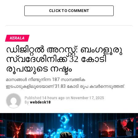
CLICK TO COMMENT
KERALA
ഡിജിറ്റല്‍ അറസ്റ്റ്: ബംഗളൂരു
സ്വദേശിനിക്ക് 32 കോടി
രൂപയുടെ നഷ്ടം
മാസങ്ങള്‍ നീണ്ടുനിന്ന 187 സാമ്പത്തിക
ഇടപാടുകളിലൂടെയാണ് 31.83 കോടി രൂപ കവര്‍ന്നെടുത്തത്.
Published
14 hours ago
on
November 17, 2025
By
webdesk18