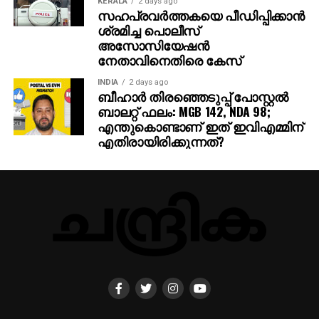
KERALA
2 days ago
സഹപ്രവര്‍ത്തകയെ പീഡിപ്പിക്കാന്‍
ശ്രമിച്ച പൊലീസ്
അസോസിയേഷന്‍
നേതാവിനെതിരെ കേസ്
INDIA
2 days ago
ബീഹാർ തിരഞ്ഞെടുപ്പ് പോസ്റ്റൽ
ബാലറ്റ് ഫലം: MGB 142, NDA 98;
എന്തുകൊണ്ടാണ് ഇത് ഇവിഎമ്മിന്
എതിരായിരിക്കുന്നത്?