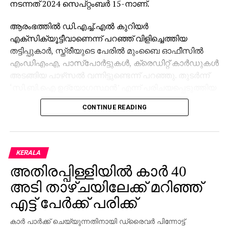
നടന്നത് 2024 സെപ്റ്റംബര്‍ 15-നാണ്.
ആരംഭത്തില്‍ ഡി.എച്ച്.എല്‍ കുറിയര്‍
എക്‌സിക്യൂട്ടീവാണെന്ന് പറഞ്ഞ് വിളിച്ചെത്തിയ
തട്ടിപ്പുകാര്‍, സ്ത്രീയുടെ പേരില്‍ മുംബൈ ഓഫീസില്‍
എംഡിഎംഎ, പാസ്പോര്‍ട്ടുകള്‍, ക്രെഡിറ്റ് കാര്‍ഡുകള്‍
അടങ്ങിയ പാഴ്‌സല്‍ വന്നിട്ടുണ്ടെന്ന് പറഞ്ഞു. തുടര്‍ന്ന്
‘സി.ബി.ഐ ഉദ്യോഗസ്ഥന്‍’ എന്ന് പരിചയപ്പെടുത്തിയ
മറ്റൊരാള്‍ ഭീഷണിപ്പെടുത്തി. അറസ്റ്റ് ചെയ്യുമെന്ന
CONTINUE READING
ഭീഷണിക്കിടെ നിരപരാധിത്വം തെളിയിക്കാന്‍ സ്ത്രീയെ
നിര്‍ബന്ധിക്കുകയും അവരുടെ എല്ലാ ചലനങ്ങളും
റിപ്പോര്‍ട്ട് ചെയ്യണമെന്ന് ആവശ്യപ്പെടുകയും
ചെയ്തു.
KERALA
അതിരപ്പിള്ളിയില്‍ കാര്‍ 40
മകന്റെ വിവാഹം അടുത്തുള്ളതിനാല്‍ ഭീതിയില്‍പ്പെട്ട
അവര്‍ തട്ടിപ്പുകാരുടെ നിര്‍ദ്ദേശം അനുസരിക്കേണ്ടി
അടി താഴ്ചയിലേക്ക് മറിഞ്ഞ്
വന്നു. ‘ജാമ്യം’ എന്ന പേരില്‍ ആദ്യം രണ്ട് കോടി
എട്ട് പേര്‍ക്ക് പരിക്ക്
രൂപയും തുടര്‍ന്ന് ബാങ്ക് അക്കൗണ്ടുകളില്‍ നിന്നുളള
മുഴുവന്‍ പണവും, സ്ഥിര നിക്ഷേപം ഉള്‍പ്പെടെ,
കാര്‍ പാര്‍ക്ക് ചെയ്യുന്നതിനായി ഡ്രൈവര്‍ പിന്നോട്ട്