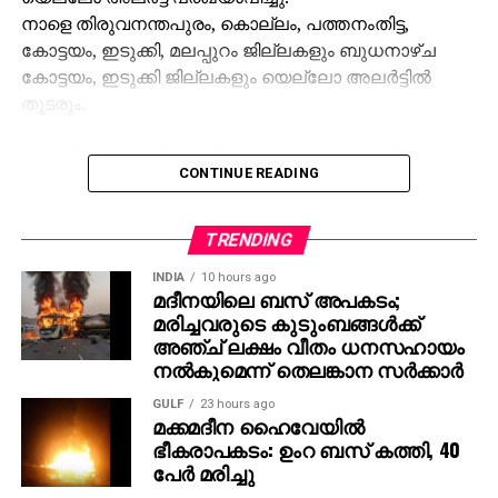
നാളെ തിരുവനന്തപുരം, കൊല്ലം, പത്തനംതിട്ട,
കോട്ടയം, ഇടുക്കി, മലപ്പുറം ജില്ലകളും ബുധനാഴ്ച
കോട്ടയം, ഇടുക്കി ജില്ലകളും യെല്ലോ അലര്‍ട്ടില്‍
തുടരും.
ശബരിമല മകരവിളക്ക് തീര്‍ത്ഥാടനം പുരോഗമിക്കുന്ന
CONTINUE READING
സാഹചര്യത്തില്‍ സന്നിധാനം, പമ്പ, നിലക്കല്‍
പ്രദേശങ്ങളില്‍ ബുധനാഴ്ച വരെ ഇടിമിന്നലോട് കൂടിയ
മഴയ്ക്കുള്ള സാധ്യതയെ കുറിച്ച് കാലാവസ്ഥ വകുപ്പ്
TRENDING
പ്രത്യേക മുന്നറിയിപ്പ് നല്‍കിയിട്ടുണ്ട്.
INDIA
10 hours ago
മദീനയിലെ ബസ് അപകടം;
തീര്‍ത്ഥാടകര്‍ മുന്‍കരുതലുകള്‍ സ്വീകരിക്കണമെന്ന്
മരിച്ചവരുടെ കുടുംബങ്ങള്‍ക്ക്
അധികൃതര്‍ അറിയിച്ചു.
അഞ്ച് ലക്ഷം വീതം ധനസഹായം
നല്‍കുമെന്ന് തെലങ്കാന സര്‍ക്കാര്‍
GULF
23 hours ago
മക്കമദീന ഹൈവേയില്‍
ഭീകരാപകടം: ഉംറ ബസ് കത്തി, 40
പേര്‍ മരിച്ചു