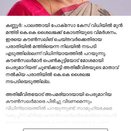
സിപിഎമ്മിന്റെ കപട മതേതരവാദവും ജനാധിപത്യ
സംവിധാനത്തിന് ശാപമാണ്. രാഷ്ട്രീപക്ഷപാത
നിലപാടിന്റെ പേരില്‍ സിപിഎമ്മിന്റെ ഭീഷണിയാണ്
കണ്ണൂര്‍: പാലത്തായി പോക്സോ കേസ് വിധിയില്‍ മുന്‍
പയ്യന്നൂരില്‍ ബിഎല്‍ഒയുടെ ആത്മഹത്യയ്ക്ക്
മന്ത്രി കെ.കെ ശൈലജക്ക് കോടതിയുടെ വിമര്‍ശനം.
കാരണമെന്നും കെസി വേണുഗോപാല്‍ പറഞ്ഞു.
ഇരയെ കൗണ്‍സലിങ് ചെയ്തവര്‍ക്കെതിരായ
പരാതിയില്‍ മന്ത്രിയെന്ന നിലയില്‍ നടപടി
എടുത്തില്ലെന്ന് വിധിന്യായത്തില്‍ പറയുന്നു.
കൗണ്‍സലര്‍മാര്‍ പെണ്‍കുട്ടിയോട് മോശമായി
പെരുമാറിയത് ചൂണ്ടിക്കാട്ടി അതിജീവിതയുടെ മാതാവ്
നല്‍കിയ പരാതിയില്‍ കെ.കെ ശൈലജ
നടപടിയെടുത്തില്ല.
അതിജീവിതയോട് അപമര്യാദയായി പെരുമാറിയ
കൗണ്‍സലര്‍മാരെ പിരിച്ചു വിടണമെന്നും
വിധിന്യായത്തില്‍ പറയുന്നുണ്ട്. സാമൂഹ്യക്ഷേമ
വകുപ്പിന് കീഴിലെ കൗണ്‍സലര്‍മാര്‍ക്കെതിരെ നടപടി
വേണമെന്ന് കോടതി. കൗണ്‍സലിങ്ങിന്റെ പേരില്‍
കൗണ്‍സലര്‍മാര്‍ കുട്ടിയെ മാനസികമായി