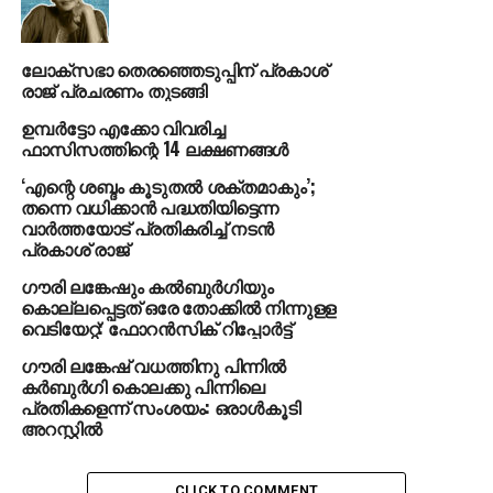
RELATED TOPICS:
GAURI LANKESH
ലോക്‌സഭാ തെരഞ്ഞെടുപ്പിന് പ്രകാശ്
രാജ് പ്രചരണം തുടങ്ങി
UP NEXT
മുംബൈ സ്‌ഫോടനക്കേസ്; താഹിര്‍ മര്‍ച്ചന്റിനും
ഉമ്പര്‍ട്ടോ എക്കോ വിവരിച്ച
ഫിറോസ്ഖാനും വധശിക്ഷ
ഫാസിസത്തിന്റെ 14 ലക്ഷണങ്ങള്‍
DON'T MISS
‘എന്റെ ശബ്ദം കൂടുതല്‍ ശക്തമാകും’;
‘പറഞ്ഞതെല്ലാം കള്ളം’; നാദിര്‍ഷയെ വീണ്ടും
തന്നെ വധിക്കാന്‍ പദ്ധതിയിട്ടെന്ന
ചോദ്യം ചെയ്യും; അറസ്റ്റ് സാധ്യതയില്‍
വാര്‍ത്തയോട് പ്രതികരിച്ച് നടന്‍
മുന്‍കൂര്‍ജാമ്യം തേടി താരം
പ്രകാശ് രാജ്
ഗൗരി ലങ്കേഷും കല്‍ബുര്‍ഗിയും
കൊല്ലപ്പെട്ടത് ഒരേ തോക്കില്‍ നിന്നുളള
വെടിയേറ്റ്: ഫോറന്‍സിക് റിപ്പോര്‍ട്ട്
ഗൗരി ലങ്കേഷ് വധത്തിനു പിന്നില്‍
കര്‍ബുര്‍ഗി കൊലക്കു പിന്നിലെ
പ്രതികളെന്ന് സംശയം: ഒരാള്‍കൂടി
അറസ്റ്റില്‍
CLICK TO COMMENT