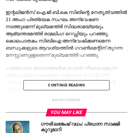
ഇന്റലിജന്‍സ് ഐ.ജി ബി.കെ സിങിന്റെ നേതൃത്വത്തില്‍
21 അംഗ പ്രത്യേക സംഘം അന്വേഷണ
നടത്തുമെന്ന് മുഖ്യമന്ത്രി സിദ്ധരാമയ്യയും
ആഭ്യന്തരമന്ത്രി രാമലിംഗ റെഡ്ഡിയും പറഞ്ഞു.
കൊലപാതകം സിബിഐ അന്വേഷിക്കണമെന്ന
ബന്ധുക്കളുടെ ആവശ്യത്തില്‍ ഗവണ്‍മെന്റിന് തുറന്ന
മനസ്സാണുള്ളതെന്ന് മുഖ്യമന്ത്രി പറഞ്ഞു.
പുരോഗമന ആശയങ്ങള്‍ക്കുവേണ്ടി നിലകൊള്ളുന്ന
പ്രമുഖര്‍ക്ക് സംരക്ഷണം നല്‍കാന്‍ പൊലീസിന്
സിദ്ധരാമയ്യ നിര്‍ദേശം നല്‍കി. ഗൗരി ലങ്കേഷിന്റെ
CONTINUE READING
വീട്ടിലെ സി.സി.ടി.വി ക്യാമറയില്‍ ഹെല്‍മറ്റ് ധരിച്ച്
വീടിന്റെ ഗെയ്റ്റ് കടന്നെത്തി വെടിവെച്ച ഒരാളുടെ
ADVERTISEMENT
ദൃശ്യം ലഭിച്ചിട്ടുണ്ടെന്നും മുഖ്യമന്ത്രി പറഞ്ഞു.
YOU MAY LIKE
വിദഗ്ധ പരിശോധനക്കയച്ച സിസിടിവി ദൃശ്യങ്ങളില്‍
ഗൗരി ലങ്കേഷ് വധം: പ്രധാന സാക്ഷി
നിന്നു കൂടുതല്‍ തെളിവു ലഭിക്കുമെന്നാണ്
കൂറുമാറി
പ്രതീക്ഷയെന്ന് പൊലീസ് പറഞ്ഞു.