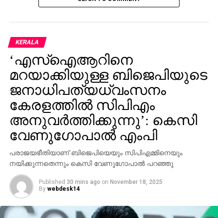
KERALA
‘എസ്‌ഐആറിനെ
മറയാക്കിയുള്ള ബിജെപിയുടെ
ജനാധിപത്യധ്വംസനം
കേരളത്തില്‍ സിപിഎം
അനുവര്‍ത്തിക്കുന്നു’: കെസി
വേണുഗോപാല്‍ എംപി
പരാജയഭീതിയാണ് ബിജെപിയെയും സിപിഎമ്മിനെയും
നയിക്കുന്നതെന്നും കെസി വേണുഗോപാല്‍ പറഞ്ഞു
Published
30 mins ago
on
November 18, 2025
By
webdesk14