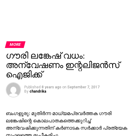
MORE
ഗൗരി ലങ്കേഷ് വധം:
അന്വേഷണം ഇന്റലിജന്‍സ്
ഐജിക്ക്
Published
8 years ago
on
September 7, 2017
By
chandrika
ബംഗളൂരു: മുതിര്‍ന്ന മാധ്യമപ്രവര്‍ത്തക ഗൗരി
ലങ്കേഷിന്റെ കൊലപാതകത്തെക്കുറിച്ച്
അന്വേഷിക്കുന്നതിന് കര്‍ണാടക സര്‍ക്കാര്‍ പ്രത്യേക
സംഘത്തെ രൂപീകരിച്ചു.