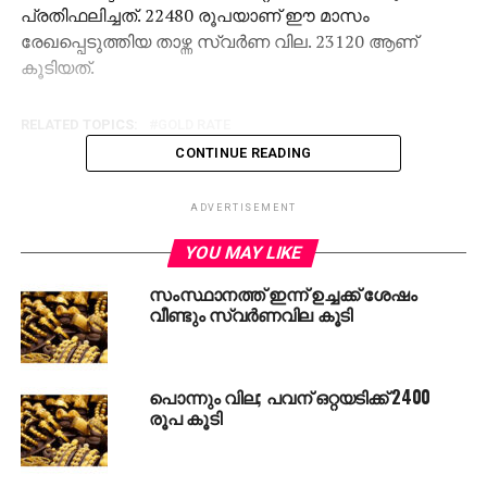
പ്രതിഫലിച്ചത്. 22480 രൂപയാണ് ഈ മാസം
രേഖപ്പെടുത്തിയ താഴ്ന്ന സ്വര്‍ണ വില. 23120 ആണ്
കൂടിയത്.
RELATED TOPICS:
GOLD RATE
CONTINUE READING
ADVERTISEMENT
YOU MAY LIKE
സംസ്ഥാനത്ത് ഇന്ന് ഉച്ചക്ക് ശേഷം
വീണ്ടും സ്വര്‍ണവില കൂടി
പൊന്നും വില; പവന് ഒറ്റയടിക്ക് 2400
രൂപ കൂടി