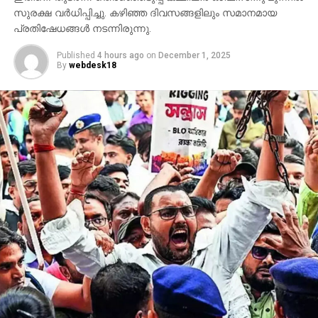
സുരക്ഷ വര്‍ധിപ്പിച്ചു. കഴിഞ്ഞ ദിവസങ്ങളിലും സമാനമായ
പ്രതിഷേധങ്ങള്‍ നടന്നിരുന്നു.
Published
4 hours ago
on
December 1, 2025
By
webdesk18