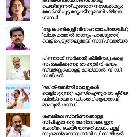
RELATED TOPICS:
CONGRESS
GORAKHPUR
ചെയ്യുന്നത് എങ്ങനെ നാടകമാകും;
മോദിക്ക് ചുട്ട മറുപടിയുമായി പ്രിയങ്ക
UP NEXT
ഗാന്ധി
നീതി വൈകിക്കുന്നത്, നിഷേധിക്കുന്നതിന്
തുല്യം; പ്രതിഷേധവുമായി സിനിമയിലെ വനിതാ
‘ആ പെണ്‍കുട്ടി വിവാഹ മോചിതയല്ല’;
കൂട്ടായ്മ
‘വിവാഹത്തില്‍ താനും പങ്കെടുത്തു’;
വെളിപ്പെടുത്തലുമായി സന്ദീപ് വാര്യര്‍
DON'T MISS
വീണ്ടും ലൈംഗിക ആരോപണം; ട്രംപിനെ
കുരുക്കിലാക്കി പ്ലേ ബോയ് മോഡല്‍
പിണറായി സര്‍ക്കാര്‍ ക്രിമിനലുകളെ
സംരക്ഷിക്കുന്നു; രാഹുല്‍ വിഷയം
സ്വര്‍ണ്ണക്കൊള്ള മറയ്ക്കാന്‍: വി ഡി
സതീശന്‍
‘ദലിത്-ഒബിസി വോട്ടുകള്‍
വെട്ടിമാറ്റുന്നു’: എസ്‌ഐആര്‍ രാഷ്ട്രീയ
ഫില്‍ട്രേഷന്‍ ഡ്രൈവ് ആയതായി
രാഹുല്‍ ഗാന്ധി
ശബരിമല സ്വര്‍ണക്കൊള്ള
സിപിഎമ്മിന്റെ അറിവോടെ, ഇനി
ചോദ്യം ചെയ്യേണ്ടത് കടകംപള്ളി
സുരേന്ദ്രനെയെന്ന് വി.ഡി സതീശന്‍