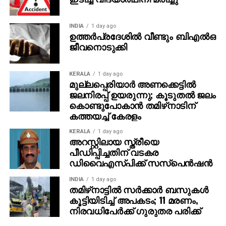
അന്വേഷണത്തില്‍ കണ്ടെത്തി. ഈ കേസിന്റെ
ഭാഗമായി ദുല്‍ഖര്‍ സല്‍മാന്‍, പൃഥ്വിരാജ്, അമിത്
INDIA
1 day ago
ഉത്തര്‍പ്രദേശില്‍ വീണ്ടും ബിഎല്‍ഒ
ചക്കാലക്കല്‍ തുടങ്ങിയ നടന്മാരുടെ വീടുകള്‍ ഉള്‍പ്പെടെ
ജീവനൊടുക്കി
കേരളത്തിലെ 17 ഇടങ്ങളില്‍ കസ്റ്റംസ് കഴിഞ്ഞ
സെപ്റ്റംബറില്‍ റെയ്ഡ് നടത്തിയിരുന്നു. വാഹന
ഡീലര്‍മാരുടെ വീടുകളിലും പരിശോധന നടന്നു. വ്യാജ
KERALA
1 day ago
മുല്ലപ്പെരിയാര്‍ അണക്കെട്ടില്‍
രേഖകള്‍ വഴി ഇറക്കുമതി ചെയ്ത വാഹനങ്ങളുമായി
ജലനിരപ്പ് ഉയരുന്നു; കൂടുതല്‍ ജലം
ബന്ധപ്പെട്ട ഇടപാടുകള്‍, സാമ്പത്തിക കള്ളപ്പണം
കൊണ്ടുപോകാന്‍ തമിഴ്‌നാടിന്
എന്നിവയാണ് എന്‍ഫോഴ്‌സ്‌മെന്റ് ഡയറക്ടറേറ്റിന്റെ
കത്തയച്ച് കേരളം
നിലവിലെ അന്വേഷണത്തിന്റെ കേന്ദ്രീകരണം.
കസ്റ്റംസിനൊപ്പം ഇഡിയും കേസില്‍ അന്വേഷണം
KERALA
1 day ago
അറസ്റ്റിലായ സ്ത്രീയെ
തുടരുകയാണ്.
പീഡിപ്പിച്ചതിന് വടകര
ഡിവൈഎസ്പിക്ക് സസ്‌പെന്‍ഷന്‍
INDIA
1 day ago
തമിഴ്‌നാട്ടില്‍ സര്‍ക്കാര്‍ ബസുകള്‍
കൂട്ടിയിടിച്ച് അപകടം; 11 മരണം,
നിരവധിപേര്‍ക്ക് ഗുരുതര പരിക്ക്