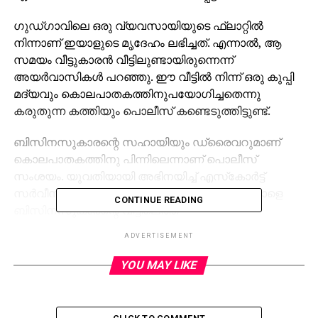
ഗുഡ്ഗാവിലെ ഒരു വ്യവസായിയുടെ ഫ്‌ലാറ്റില്‍
നിന്നാണ് ഇയാളുടെ മൃദേഹം ലഭിച്ചത്. എന്നാല്‍, ആ
സമയം വീട്ടുകാരന്‍ വീട്ടിലുണ്ടായിരുന്നെന്ന്
അയര്‍വാസികള്‍ പറഞ്ഞു. ഈ വീട്ടില്‍ നിന്ന് ഒരു കുപ്പി
മദ്യവും കൊലപാതകത്തിനുപയോഗിച്ചതെന്നു
കരുതുന്ന കത്തിയും പൊലീസ് കണ്ടെടുത്തിട്ടുണ്ട്.
ബിസിനസുകാരന്റെ സഹായിയും ഡ്രൈവറുമാണ്
കൊലപാതകത്തിനു പിന്നിലെന്നാണ് പൊലീസ്
സംശയം. യുവതിയായി അഭിനയിച്ച് എസ്‌കോര്‍ട്ട്
സര്‍വീസിനു യുവാവ് ശ്രമിച്ചതാവാമെന്നും ഇയാളെ
CONTINUE READING
ബിസിനസുകാരന്റെ വീട്ടിലെത്ത
ാന്‍ ഇവര്‍ ആവശ്യപ്പെട്ടതാകാമെന്നും പൊലീസ്
ADVERTISEMENT
പറയുന്നു.
YOU MAY LIKE
വഞ്ചന ബോധ്യമായപ്പോള്‍
കൊലപ്പെടുത്തിയതാവാനാവാണ് സാധ്യതയെന്നും
പൊലീസ് പറഞ്ഞു.