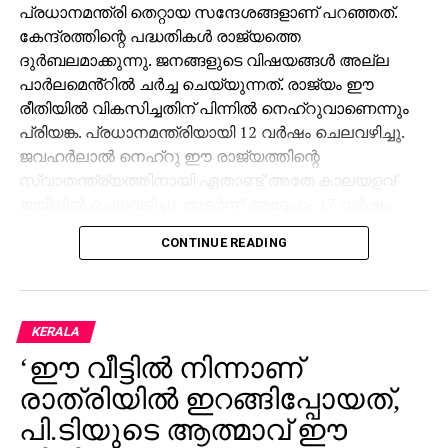
പ്രധാനമന്ത്രി തെറ്റായ സന്ദേശങ്ങളാണ് പറഞ്ഞത്.
കേന്ദ്രത്തിന്റെ പദ്ധതികൾ രാജ്യത്തെ
ദുർബലമാക്കുന്നു. ജനങ്ങളുടെ വിഷയങ്ങൾ അല്ല
പാർലമെൻ്റിൽ ചർച്ച ചെയ്യുന്നത്. രാജ്യം ഈ
രീതിയിൽ വികസിച്ചതിന് പിന്നിൽ നെഹ്റുവാണെന്നും
പ്രിയങ്ക. പ്രധാനമന്ത്രിയായി 12 വർഷം ചെലവഴിച്ചു.
ജവഹർലാൽ നെഹ്‌റു ഈ രാജ്യത്തിന്റെ
സ്വാതന്ത്ര്യത്തിനായി ഏതാണ്ട് അതേ കാലയളവ്
ജയിലിൽ ചെലവഴിച്ചു. തുടർന്ന് അദ്ദേഹം 17 വർഷം
പ്രധാനമന്ത്രിയായി സേവനമനുഷ്ഠിച്ചു. അദ്ദേഹം
CONTINUE READING
ഐഎസ്ആർഒ ആരംഭിച്ചില്ലായിരുന്നുവെങ്കിൽ
മംഗൾയാൻ ഉണ്ടാകുമായിരുന്നില്ല. അദ്ദേഹം
ഡിആർഡിഒ ആരംഭിച്ചില്ലെങ്കിൽ തേജസ്
ഉണ്ടാകുമായിരുന്നില്ല. ഐഐടികളും
KERALA
ഐഐഎമ്മുകളും ആരംഭിച്ചില്ലായിരുന്നുവെങ്കിൽ
‘ഈ വീട്ടിൽ നിന്നാണ്
നമ്മൾ ഐടിയിൽ മുന്നിലാകുമായിരുന്നില്ലെന്നും
രാത്രിയിൽ ഇറങ്ങിപ്പോയത്,
പ്രിയങ്ക പ്രതികരിച്ചു.
പി.ടിയുടെ ആത്മാവ് ഈ
അതേസമയം വന്ദേമാതരത്തിന്റെ 150ാം വാർഷിക