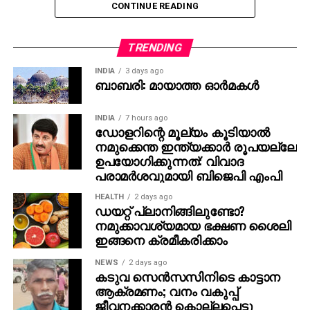
പകലും നിരാഹാരം കിടന്നത്. പി.ടിയുടെ ആത്മാവ്, ഇന്നീ
CONTINUE READING
വിധിയിൽ തൃപ്‌തമാകുമോ? ഒരിക്കലുമില്ല. കോടതി
നടപടികൾ തുടരുമ്പോൾ, എത്രയോ തവണ ആ കുട്ടി
TRENDING
പങ്കുവെച്ച ആശങ്കകൾ ശരിയാണെന്ന്
തെളിഞ്ഞിരിക്കുന്നു. ഉപാധികളില്ലാതെ അവൾക്കൊപ്പം
INDIA
3 days ago
ബാബരി: മായാത്ത ഓര്‍മകള്‍
മാത്രം.
നടിയെ തട്ടിക്കൊണ്ട് പോയി ബലാത്സംഗം ചെയ്ത
INDIA
7 hours ago
ഡോളറിന്റെ മൂല്യം കൂടിയാല്‍
കേസില്‍ പള്‍സർ സുനി അടക്കം ആറ് പ്രതികള്‍
നമുക്കെന്ത ഇന്ത്യക്കാര്‍ രൂപയല്ലേ
കുറ്റക്കാരാണെന്നാണ് എറണാകുളം സെഷന്‍സ്
ഉപയോഗിക്കുന്നത്: വിവാദ
കോടതി കണ്ടെത്തിയത്. നടന്‍ ദിലീപിനെ കോടതി
പരാമര്‍ശവുമായി ബിജെപി എംപി
വെറുതെ വിട്ടു. ദിലീപിനെതിരെ ചുമത്തിയ
HEALTH
2 days ago
ഗൂഢാലോചന , തെളിവ് നശിപ്പിക്കല്‍ എന്നീ രണ്ട്
ഡയറ്റ് പ്ലാനിങ്ങിലുണ്ടോ?
കുറ്റങ്ങളും തെളിയിക്കാന്‍ പ്രോസിക്യൂഷന്
നമുക്കാവശ്യമായ ഭക്ഷണ ശൈലി
കഴിഞ്ഞില്ല. ദിലീപിനെ വെറുതെ വിടുന്നതായി ജഡ്ജി
ഇങ്ങനെ ക്രമീകരിക്കാം
ഹണി എം വർഗീസ് ഉത്തരവിട്ടു.
NEWS
2 days ago
കടുവ സെന്‍സസിനിടെ കാട്ടാന
ആക്രമണം; വനം വകുപ്പ്
ജീവനക്കാരന്‍ കൊല്ലപ്പെട്ടു