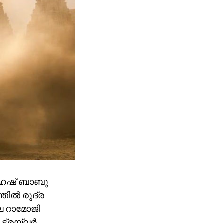
ഹേഷ് ബാബു
തിൽ രുദ്ര
െ റാമോജി
 ട്രയ്ലർ