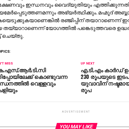
 ഭക്ഷണവും ഇന്ധനവും വൈദ്യുതിയും എത്തിക്കുന്നത
േര്‍പ്പെടുത്തണമന്നും അഭ്യര്‍ത്ഥിക്കും. മഹ്മൂദ് അബ്ബ
യെടുക്കുകയാണെങ്കില്‍ രഞ്ജിപ്പിന് തയാറാണെന്ന് ഇ
തയ്യാറാണെന്ന് യോഗത്തില്‍ പങ്കെടുത്തവരെ ഉദ്ധരിച
ട്ട് ചെയ്തു.
OPICS:
'T MISS
UP NEXT
െ.എസ്.ആര്‍.ടി.സി
എ.ടി.എം കാര്‍ഡ് ഉ
പ്പോയിലേക്ക് കൊണ്ടുവന്ന
230 രൂപയുടെ ഇടപാ
്ധനത്തില്‍ വെള്ളവും
യുവാവിന് നഷ്ടമായ
െളിയും
രൂപ
ADVERTISEMENT
YOU MAY LIKE