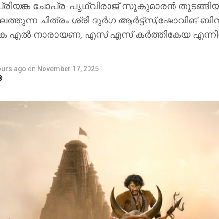
രിയങ്ക ചോപ്ര, പൃഥ്വിരാജ് സുകുമാരൻ തുടങ്ങിയ
ത്തുന്ന ചിത്രം ശ്രീ ദുർഗ ആർട്ട്സ്,ഷോവിങ് ബി
െ എൽ നാരായണ, എസ് എസ് കർത്തികേയ എന്ന
ours ago
on
November 17, 2025
8