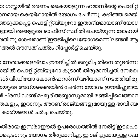
: ഗസ്സയില്‍ ഭരണം കൈയാളുന്ന ഹമാസിന്റെ പൊളിറ്റ
മായ കെയ്‌റോയില്‍ യോഗം ചേര്‍ന്നു. കഴിഞ്ഞ മെയി
ടുക്കപ്പെട്ട പൊളിറ്റ്ബ്യൂറോ ഇതാദ്യമായാണ് യോഗം
ങളായി തങ്ങളുടെ ഓഫീസ് സ്ഥിതി ചെയ്യുന്ന ദോഹയില്
റിയതിനു ശേഷമാണ് ഈജിപ്തിലെ യോഗമെന്ന് ലണ്ടന്‍ 
 അല്‍ ഔസത് പത്രം റിപ്പോര്‍ട്ട് ചെയ്തു.
്ന നേതാക്കളെല്ലാം ഈജിപ്തില്‍ ഒരുമിച്ചതിനെ തുടര്‍ന്
യില്‍ പൊളിറ്റ്ബ്യൂറോ കൂടാന്‍ തീരുമാനിച്ചത്. നേര
ള്‍ വീഡിയോ കോണ്‍ഫറന്‍സ് വഴിയാണ് നടത്തിയിരുന
യുടെ അധ്യക്ഷതയില്‍ ചേര്‍ന്ന യോഗം ഈജിപ്തുമായ
്‍ പ്രസിഡണ്ട് മഹ്മൂദ് അബ്ബാസുമായി രഞ്ജിപ്പിലെത്താ
കളും, ഇറാനും അറബ് രാജ്യങ്ങളുമായുള്ള ഭാവി ബന
ാര്യങ്ങ ള്‍ ചര്‍ച്ച ചെയ്തു.
െതിരായ ഇസ്രാഈല്‍ ഉപരോധത്തില്‍ നേരിട്ട് ഇടപെടാ
പെടാനും യോഗം തീരുമാനിച്ചു. ഈജിപ്തുമായുള്ള റഫ 