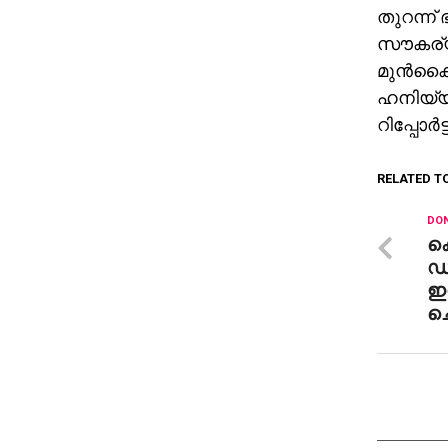
തുറന്ന്
സൗകര്യമ
മുന്‍കൈ
ഹനിയ്യ 
റിപ്പോര്‍
RELATED T
DON
ക
ഡി
ഇന
ച