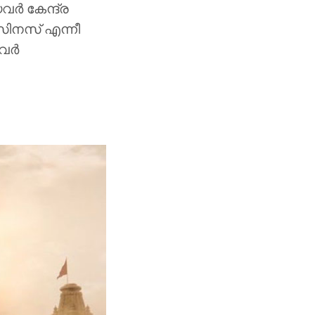
വർ കേന്ദ്ര
സിനസ് എന്നീ
ിവർ