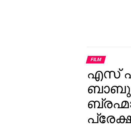
FILM
എസ് എ
ബാബു 
ബ്രഹ്മ
പ്രേക്