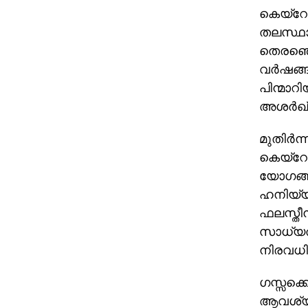
കെയ്‌റോ
തലസ്ഥാന
തെരഞ്ഞെ
വര്‍ഷങ്
പിന്മാ
അശര്‍ഖ്
മുതിര്‍ന
കെയ്‌റോ
യോഗങ്ങ
ഹനിയ്യ
ഫലസ്തീന
സാധ്യത
നിരവധി ക
ഗസ്സക്ക
ആവശ്യപ്