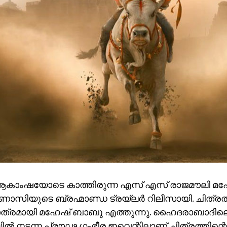
ആകാംഷയോടെ കാത്തിരുന്ന എസ് എസ് രാജമൗലി മ
ണാസിയുടെ ബ്രഹ്മാണ്ഡ ട്രയ്ലർ റിലീസായി. ചിത്രത്
ത്രമായി മഹേഷ് ബാബു എത്തുന്നു. ഹൈദരാബാദില
ിയിൽ നടന്ന പ്രൗഢ ഗംഭീര ഇവെന്റിലാണ് ചിത്രത്തിന്റെ