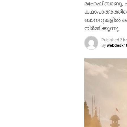
മഹേഷ് ബാബു, പ്
കഥാപാത്രത്തിലെ
ബാനറുകളിൽ ക
നിർമ്മിക്കുന്നു.
Published
2 h
By
webdesk1