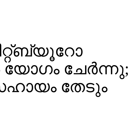
്റ്ബ്യൂറോ
 യോഗം ചേര്‍ന്നു;
 സഹായം തേടും