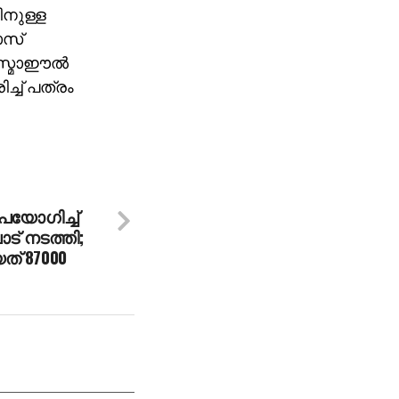
ിനുള്ള
ാസ്
സ്മാഈല്‍
്ച് പത്രം
പയോഗിച്ച്
ട് നടത്തി;
ത് 87000