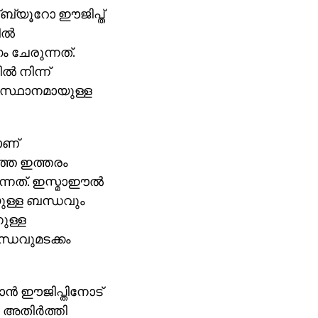
്ബ്യൂറോ ഈജിപ്ത്
ല്‍
 ചേരുന്നത്.
‍ നിന്ന്
ആസ്ഥാനമായുള്ള
നാണ്
ത്തെ ഇത്തരം
്നത്. ഇസ്മാഈല്‍
ുള്ള ബന്ധവും
നുള്ള
്ധവുമടക്കം
ന്‍ ഈജിപ്തിനോട്
അതിര്‍ത്തി