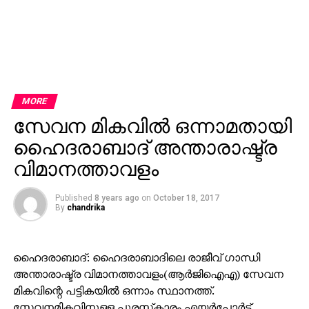
MORE
സേവന മികവില്‍ ഒന്നാമതായി
ഹൈദരാബാദ് അന്താരാഷ്ട്ര
വിമാനത്താവളം
Published
8 years ago
on
October 18, 2017
By
chandrika
ഹൈദരാബാദ്: ഹൈദരാബാദിലെ രാജീവ് ഗാന്ധി
അന്താരാഷ്ട്ര വിമാനത്താവളം(ആര്‍ജിഐഎ) സേവന
മികവിന്റെ പട്ടികയില്‍ ഒന്നാം സ്ഥാനത്ത്.
സേവനമികവിനുള്ള പുരസ്‌കാരം എയര്‍പോര്‍ട്ട്