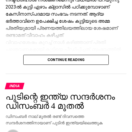
2023ൽ കുട്ടി ഏഴാം ക്‌ളാസിൽ പഠിക്കുമ്പോഴാണ്
കേസിനാസ്പദമായ സംഭവം നടന്നത്. ആദ്യ
ഭർത്താവിനെ ഉപേക്ഷിച്ച ശേഷം കുട്ടിയുടെ അമ്മ
പ്രതിയുമായി പ്രണയത്തിലയത്തിലായ ശേഷമാണ്
രണ്ടാമത് വിവാഹം കഴിച്ചത്.
വിവാഹശേഷം കുറച്ച് നാൾ കഴിഞ്ഞാണ് പ്രതി
പലതവണകളായി കുട്ടിയെ പീഡിപ്പിച്ചത്. സംഭവത്തിൽ
ഭയന്ന കുട്ടി പുറത്താരോടും പറഞ്ഞില്ല. ഇതുകൂടാതെ
CONTINUE READING
പ്രതി കുട്ടിയെ ഭീഷണിപ്പെടുത്തുകയും ചെയ്തു.
ഒരു ദിവസം കുട്ടിയുടെ അനുജൻ വീട്ടിൽ വന്നപ്പോൾ
പ്രതി കുട്ടിയെ പീഡിപ്പിക്കുന്നത് കണ്ടിരുന്നു. അനിയൻ
അമ്മയോട് പറഞ്ഞു. കുട്ടിയുടെ അമ്മ പ്രതിയോട്
INDIA
ചോദിച്ചപ്പോൾ പ്രതി അമ്മയെയും ക്രൂരമായി മർദിച്ചു.
പുടിന്റെ ഇന്ത്യ സന്ദര്‍ശനം
തുടർന്നാണ് അമ്മ പോലീസിൽ പരാതി നൽകിയത്.
ഡിസംബര്‍ 4 മുതല്‍
രണ്ടാനച്ഛനായ പ്രതിയുടെ ഈ പ്രവർത്തി ഒരിക്കലും
അംഗീകരിക്കാൻ പറ്റാത്തതിനാൽ പ്രതി യാതൊരു
ഡിസംബര്‍ നാല് മുതല്‍ രണ്ട് ദിവസത്തെ
ദയയും അർഹിക്കുന്നില്ലെന്ന് കോടതി ചൂണ്ടിക്കാട്ടി.
സന്ദര്‍ശനത്തിനായാണ് പുടിന്‍ ഇന്ത്യയിലെത്തുക