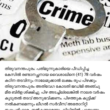
തിരുവനന്തപുരം: പതിമൂന്നുകാരിയെ പീഡിപ്പിച്ച
കേസിൽ രണ്ടാനച്ഛനായ വൈശാഖിനെ (41) 78 വർഷം
കഠിന തടവിനും നാലേമുക്കാൽ ലക്ഷം രൂപ പിഴക്കും
തിരുവനന്തപുരം അതിവേഗ കോടതി ജഡ്ജി അഞ്ചു
മീര ബിർള ശിക്ഷിച്ചു. പിഴ അടച്ചില്ലെങ്കിൽ നാലര വർഷം
കൂടുതൽ തടവ് അനുഭവിക്കണം. പിഴത്തുക കുട്ടിക്ക്
നൽകണമെന്നും ലീഗൽ സർവീസ് അതോറിറ്റി
നഷ്ടപരിഹാരം നൽകണമെന്നും വിധിയിൽ പറയുന്നു.