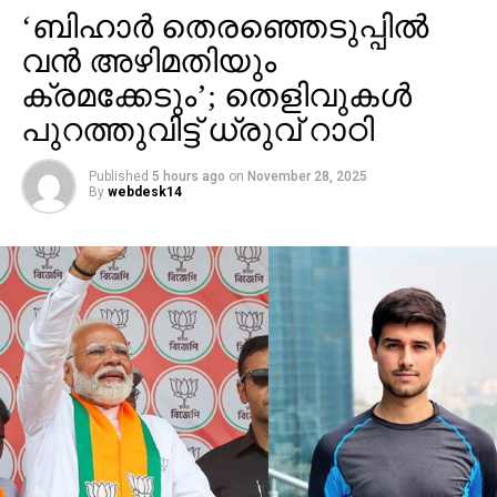
‘ബിഹാർ തെരഞ്ഞെടുപ്പിൽ
വൻ അഴിമതിയും
ക്രമക്കേടും’; തെളിവുകൾ
പുറത്തുവിട്ട് ധ്രുവ് റാഠി
Published
5 hours ago
on
November 28, 2025
By
webdesk14