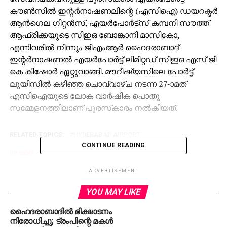
കൗണ്‍സില്‍ ഇന്റര്‍നാഷണലിന്റെ (എസിഐ) ഡയറക്ടര്‍
ആന്‍ഗെല ഗിറ്റന്‍സ്, എയര്‍പോര്‍ട്‌സ് കമ്പനി സൗത്ത്
ആഫ്രിക്കയുടെ സിഇഒ ബോങ്കാനി മാസികോ,
എന്നിവരില്‍ നിന്നും ജിഎംആര്‍ ഹൈദരാബാദ്
ഇന്റര്‍നാഷണല്‍ എയര്‍പോര്‍ട്ട് ലിമിറ്റഡ് സിഇഒ എസ് ജി
കെ കിഷോര്‍ ഏറ്റുവാങ്ങി. മൗറീഷ്യസിലെ പോര്‍ട്ട്
ലൂയിസില്‍ കഴിഞ്ഞ ചൊവ്വാഴ്ച നടന്ന 27-ാമത്
എസിഐയുടെ ലോക വാര്‍ഷിക പൊതു
സമ്മേളനത്തിലാണ് പുരസ്‌കാരം നല്‍കിയത്.
RELATED TOPICS:
HYDERABAD AIRPORT
CONTINUE READING
UP NEXT
ആര്‍എസ്എസ് നേതാവിന്റെ കൊലപാതകത്തില്‍
രാഹുല്‍ അനുശോചിച്ചു
ADVERTISEMENT
DON'T MISS
YOU MAY LIKE
അയോദ്ധ്യയില്‍ രാമക്ഷേത്ര നിര്‍മ്മാണം
സജീവമാക്കി വിശ്വ ഹിന്ദു പരിഷത്തേ്
ഹൈദരാബാദില്‍ ഭിക്ഷാടനം
നിരോധിച്ചു; ട്രംപിന്റെ മകള്‍