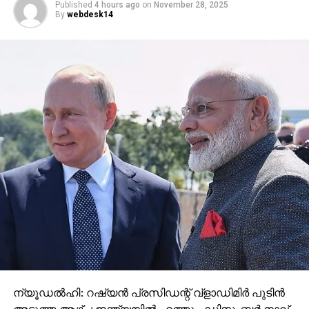
Published
4 hours ago
on
November 28, 2025
By
webdesk14
ന്യൂഡല്‍ഹി: റഷ്യന്‍ പ്രസിഡന്റ് വ്‌ളാഡിമിര്‍ പുടിന്‍
അടുത്ത ആഴ്ച ഇന്ത്യയില്‍ എത്തും. ഡിസംബര്‍ നാല്